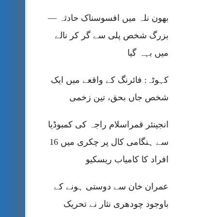
بھون نلہ میں افسوسناک حادثہ —
بزرگ شخص پلی سے گر کر نالے
میں بہہ گیا
کہوٹہ: فائرنگ کے واقعے میں ایک
شخص جاں بحق، تین زخمی
انجینئر قمراسلام راجہ کی کمبوڈیا
سے ہنگامی کال پر چکری میں 16
افراد کا کامیاب ریسکیو
عمران خان سے دوستی ہونے کے
باوجود چودھری نثار نے تحریک