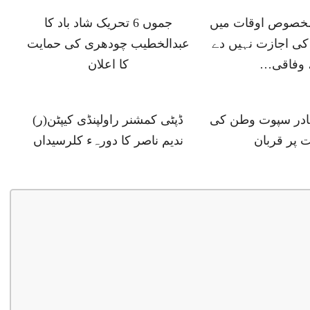
 مخصوص اوقات میں
جموں 6 تحریک شاد باد کا
ی اجازت نہیں دے
عبدالخطیب چودھری کی حمایت
 وفاقی…
کا اعلان
ہادر سپوت وطن کی
ڈپٹی کمشنر راولپنڈی کیپٹن(ر)
 پر قربان
ندیم ناصر کا دورہء کلرسیداں