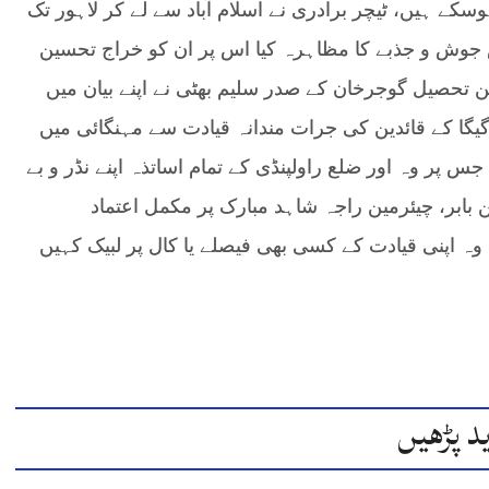
کامیاب ہوسکے ہیں، ٹیچر برادری نے اسلام آباد سے لے کر لاہور تک
وش و جذبے کا مظاہرہ کیا اس پر ان کو خراج تحسین
ین تحصیل گوجرخان کے صدر سلیم بھٹی نے اپنے بیان میں
ر اگیگا کے قائدین کی جرات مندانہ قیادت سے مہنگائی میں
 پر وہ اور ضلع راولپنڈی کے تمام اساتذہ اپنے نڈر و بے
 بابر، چیئرمین راجہ شاہد مبارک پر مکمل اعتماد
وہ اپنی قیادت کے کسی بھی فیصلے یا کال پر لبیک کہیں
د پڑھیں