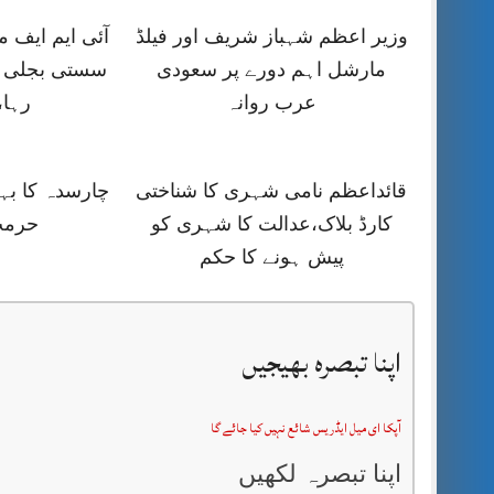
وزیر اعظم شہباز شریف اور فیلڈ
آئی ایم ایف
مارشل اہم دورے پر سعودی
سستی بجلی ک
عرب روانہ
رہا،
قائداعظم نامی شہری کا شناختی
چارسدہ کا ب
کارڈ بلاک،عدالت کا شہری کو
حرمت
پیش ہونے کا حکم
اپنا تبصرہ بھیجیں
آپکا ای میل ایڈریس شائع نہیں کیا جائے گا
اپنا تبصرہ لکھیں