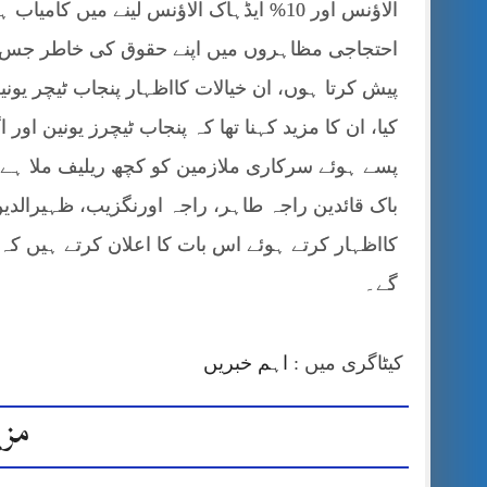
الاؤنس اور 10% ایڈہاک الاؤنس لینے میں 
احتجاجی مظاہروں میں اپنے حقوق کی خاطر جس ج
پیش کرتا ہوں، ان خیالات کااظہار پنجاب ٹیچر یون
کیا، ان کا مزید کہنا تھا کہ پنجاب ٹیچرز یونین او
پسے ہوئے سرکاری ملازمین کو کچھ ریلیف ملا ہے جس
باک قائدین راجہ طاہر، راجہ اورنگزیب، ظہیرالدین
کااظہار کرتے ہوئے اس بات کا اعلان کرتے ہیں کہ 
گے۔
کیٹاگری میں :
اہم خبریں
مزی