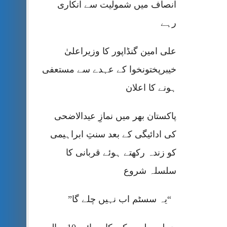
انصاف میں شمولیت سے انکاری
رہے
علی امین گنڈاپور کا وزیراعلیٰ
خیبرپختونخوا کے عہدے سے مستعفی
ہونے کا اعلان
پاکستان بھر میں نمازِ عیدالاضحی
کی ادائیگی کے بعد سنتِ ابراہیمی
کو زندہ رکھتے ہوئے قربانی کا
سلسلہ شروع
“یہ سسٹم اب نہیں چلے گا”