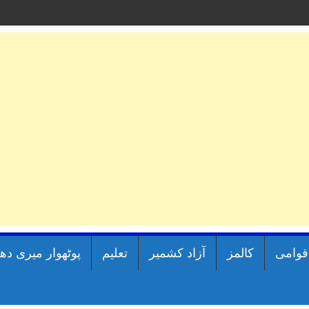
اقوامی
کالمز
آزاد کشمیر
تعلیم
پوٹھوار میری دھ