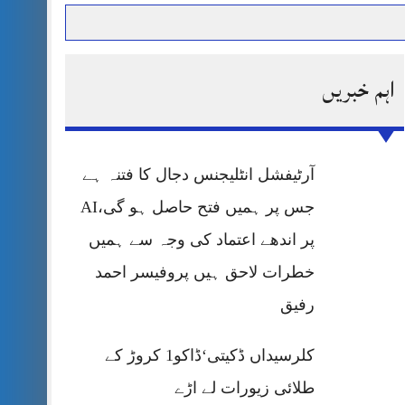
اہم خبریں
حرمت پر قربان
 کی پریس کانفرنس
آرٹیفشل انٹلیجنس دجال کا فتنہ ہے
جس پر ہمیں فتح حاصل ہو گی،AI
پر اندھے اعتماد کی وجہ سے ہمیں
خطرات لاحق ہیں پروفیسر احمد
رفیق
کلرسیداں ڈکیتی‘ڈاکو1 کروڑ کے
طلائی زیورات لے اڑے