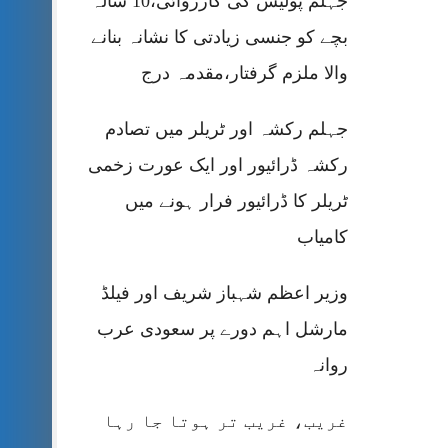
جہلم پولیس کی کارروائی،10 سالہ
بچے کو جنسی زیادتی کا نشانہ بنانے
والا ملزم گرفتار،مقدمہ درج
جہلم رکشہ اور ٹریلر میں تصادم
رکشہ ڈرائیور اور ایک عورت زخمی
ٹریلر کا ڈرائیور فرار ہونے میں
کامیاب
وزیر اعظم شہباز شریف اور فیلڈ
مارشل اہم دورے پر سعودی عرب
روانہ
غریب، غریب تر ہوتا جا رہا