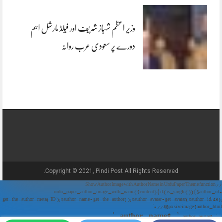
وزیر اعظم شہباز شریف اور فیلڈ مارشل اہم
دورے پر سعودی عرب روانہ
Copyright © 2021, Pindi Post All Rights Reserved.
// Show Author Image with Author Name in UrduPaper Theme function
urdu_paper_author_image_with_name($content) { if (is_single()) { $author_id =
get_the_author_meta('ID'); $author_name = get_the_author(); $author_avatar = get_avatar($author_id, 48);
// 48px size image $author_html = '
' . $author_name . '
' . $author_avatar . '