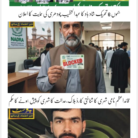
جموں 6 تحریک شاد باد کا عبدالخطیب چودھری کی حمایت کا اعلان
قائداعظم نامی شہری کا شناختی کارڈ بلاک،عدالت کا شہری کو پیش ہونے کا حکم