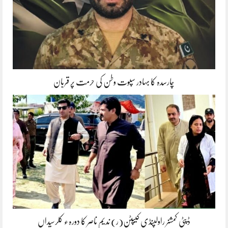
چارسدہ کا بہادر سپوت وطن کی حرمت پر قربان
ڈپٹی کمشنر راولپنڈی کیپٹن(ر) ندیم ناصر کا دورہء کلرسیداں