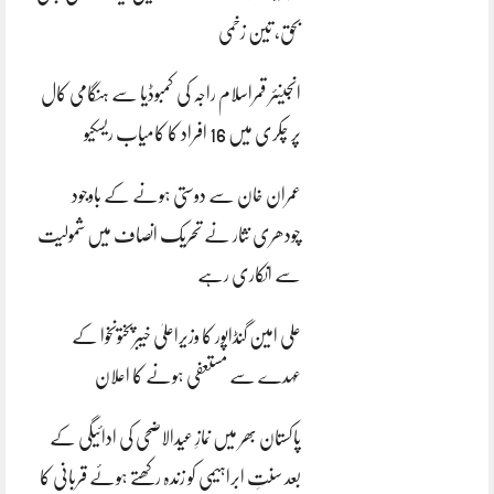
بحق، تین زخمی
انجینئر قمراسلام راجہ کی کمبوڈیا سے ہنگامی کال
پر چکری میں 16 افراد کا کامیاب ریسکیو
عمران خان سے دوستی ہونے کے باوجود
چودھری نثار نے تحریک انصاف میں شمولیت
سے انکاری رہے
علی امین گنڈاپور کا وزیراعلیٰ خیبرپختونخوا کے
عہدے سے مستعفی ہونے کا اعلان
پاکستان بھر میں نمازِ عیدالاضحی کی ادائیگی کے
بعد سنتِ ابراہیمی کو زندہ رکھتے ہوئے قربانی کا