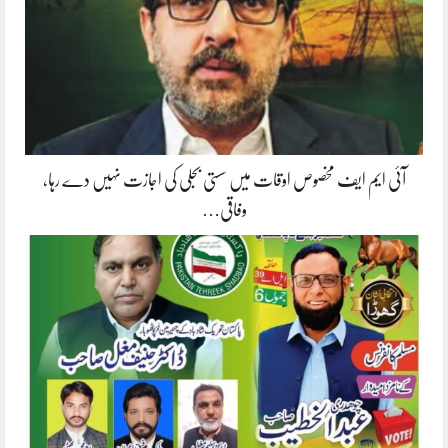
آئی ایم ایف مخصوص اوقات میں سستی بجلی کی اجازت نہیں دے رہا،
وفاقی…