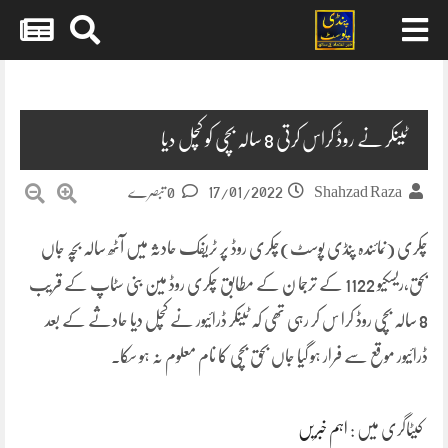
Skip
to
content
ٹینکر نے روڈ کراس کرتی 8 سالہ بچی کو کچل دیا
17/01/2022
Shahzad Raza
0 تبصرے
چکری (نمائندہ پنڈی پوسٹ)چکری روڈ پر ٹریفک حادثہ میں آٹھ سالہ بچہ جاں
بحق،ریسکیو 1122 کے ترجما ن کے مطابق چکری روڈ مین بنی سٹاپ کے قریب
8 سالہ بچی روڈ کرا س کر رہی تھی کہ ٹینکر ڈرائیور نے کچل دیا حادثے کے بعد
ڈرائیور موقع سے فرار ہو گیا جاں بحق بچی کا نام معلوم نہ ہو سکا۔
کیٹاگری میں :
اہم خبریں