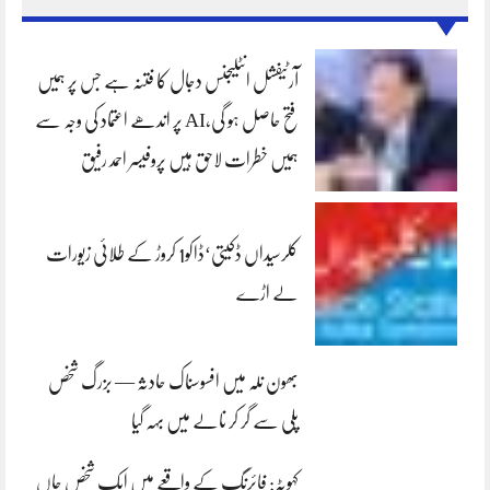
آرٹیفشل انٹلیجنس دجال کا فتنہ ہے جس پر ہمیں
فتح حاصل ہو گی،AI پر اندھے اعتماد کی وجہ سے
ہمیں خطرات لاحق ہیں پروفیسر احمد رفیق
کلرسیداں ڈکیتی‘ڈاکو1 کروڑ کے طلائی زیورات
لے اڑے
بھون نلہ میں افسوسناک حادثہ — بزرگ شخص
پلی سے گر کر نالے میں بہہ گیا
کہوٹہ: فائرنگ کے واقعے میں ایک شخص جاں