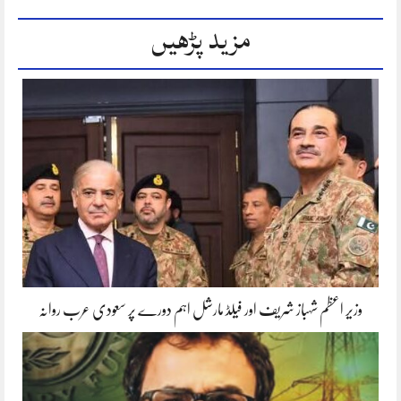
مزید پڑھیں
وزیر اعظم شہباز شریف اور فیلڈ مارشل اہم دورے پر سعودی عرب روانہ