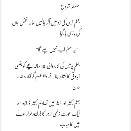
سلسلہ شروع
جہلم ٹرین کی زد میں آکر چالیس سالہ شخص جان
کی بازی ہارگیا
“یہ سسٹم اب نہیں چلے گا”
جہلم پولیس کی کارروائی،10 سالہ بچے کو جنسی
زیادتی کا نشانہ بنانے والا ملزم گرفتار،مقدمہ
درج
جہلم رکشہ اور ٹریلر میں تصادم رکشہ ڈرائیور اور
ایک عورت زخمی ٹریلر کا ڈرائیور فرار ہونے
میں کامیاب