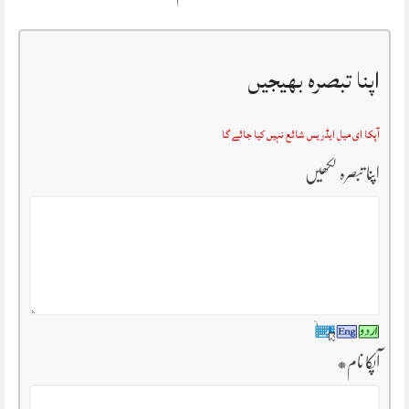
اپنا تبصرہ بھیجیں
آپکا ای میل ایڈریس شائع نہیں کیا جائے گا
اپنا تبصرہ لکھیں
آپکا نام
*