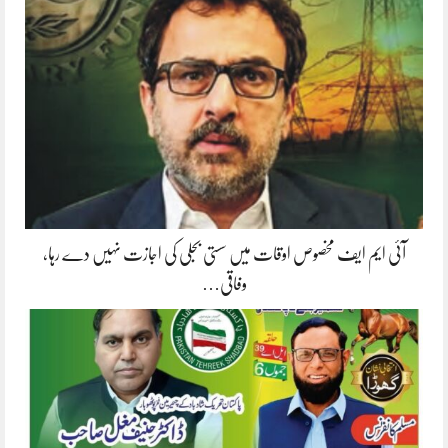
آئی ایم ایف مخصوص اوقات میں سستی بجلی کی اجازت نہیں دے رہا،
وفاقی…