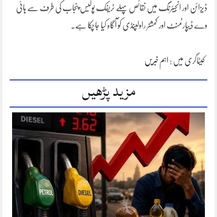
ڈیزائن اور انجیئرنگ میں نقائص پہلے ٹریفک پولیس پنجاب کی طرف سے ہائی
وے ڈیپارٹمنٹ اور کمشنر راولپنڈی کو آگاہ کیا جاچکا ہے۔
کیٹاگری میں :
اہم خبریں
مزید پڑھیں