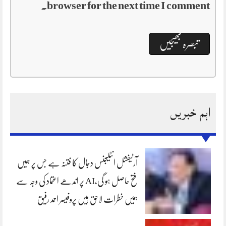
browser for the next time I comment.
اہم خبریں
آرٹیفشل انٹلیجنس دجال کا فتنہ ہے جس پر ہمیں
فتح حاصل ہو گی،AI پر اندھے اعتماد کی وجہ سے
ہمیں خطرات لاحق ہیں پروفیسر احمد رفیق