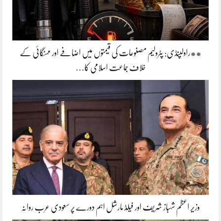
**راولپنڈی: پٹرولیم مصنوعات کی قیمتوں میں اضافے اور مہنگائی کے
خلاف جماعت اسلامی کا…
وزیر اعظم شہباز شریف اور فیلڈ مارشل اہم دورے پر سعودی عرب روانہ