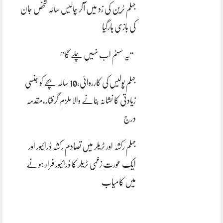
جہلم ٹرین کی زد میں آکر چالیس سالہ شخص جان
کی بازی ہارگیا
“یہ سسٹم اب نہیں چلے گا”
جہلم پولیس کی کارروائی،10 سالہ بچے کو جنسی
زیادتی کا نشانہ بنانے والا ملزم گرفتار،مقدمہ
درج
جہلم رکشہ اور ٹریلر میں تصادم رکشہ ڈرائیور اور
ایک عورت زخمی ٹریلر کا ڈرائیور فرار ہونے
میں کامیاب