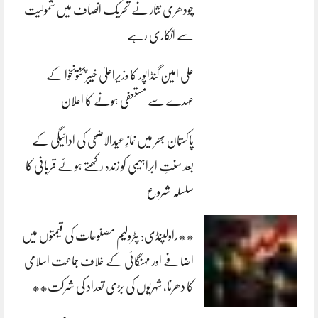
چودھری نثار نے تحریک انصاف میں شمولیت
سے انکاری رہے
علی امین گنڈاپور کا وزیراعلیٰ خیبرپختونخوا کے
عہدے سے مستعفی ہونے کا اعلان
پاکستان بھر میں نمازِ عیدالاضحی کی ادائیگی کے
بعد سنتِ ابراہیمی کو زندہ رکھتے ہوئے قربانی کا
سلسلہ شروع
**راولپنڈی: پٹرولیم مصنوعات کی قیمتوں میں
اضافے اور مہنگائی کے خلاف جماعت اسلامی
کا دھرنا، شہریوں کی بڑی تعداد کی شرکت**