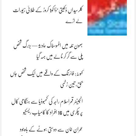
کلرسیداں ڈکیتی‘ڈاکو1 کروڑ کے طلائی زیورات
لے اڑے
بھون نلہ میں افسوسناک حادثہ — بزرگ شخص
پلی سے گر کر نالے میں بہہ گیا
کہوٹہ: فائرنگ کے واقعے میں ایک شخص جاں
بحق، تین زخمی
انجینئر قمراسلام راجہ کی کمبوڈیا سے ہنگامی کال
پر چکری میں 16 افراد کا کامیاب ریسکیو
عمران خان سے دوستی ہونے کے باوجود