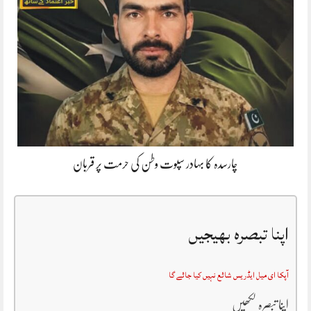
چارسدہ کا بہادر سپوت وطن کی حرمت پر قربان
اپنا تبصرہ بھیجیں
آپکا ای میل ایڈریس شائع نہیں کیا جائے گا
اپنا تبصرہ لکھیں