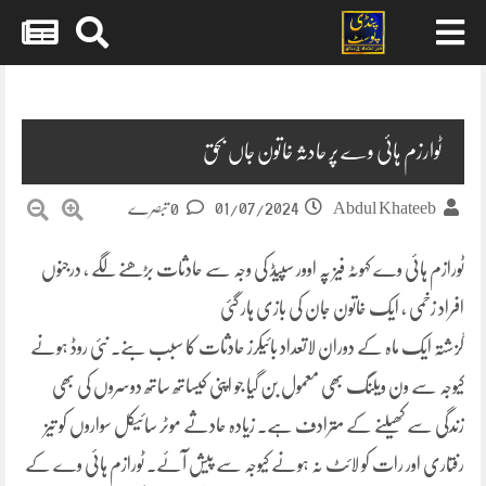
Skip
to
content
ٹوارزم ہائی وے پر حادثہ خاتون جاں بحق
01/07/2024
Abdul Khateeb
0 تبصرے
ٹورازم ہائی وے کہوٹہ فیز پہ اوور سپیڈ کی وجہ سے حادثات بڑھنے لگے ، درجنوں
افراد زخمی ، ایک خاتون جان کی بازی ہار گئی
گزشتہ ایک ماہ کے دوران لاتعداد بائیکرز حادثات کا سبب بنے۔ نئی روڈ ہونے
کیوجہ سے ون ویلنگ بھی معمول بن گیا جو اپنی کیساتھ ساتھ دوسروں کی بھی
زندگی سے کھیلنے کے مترادف ہے۔ زیادہ حادثے موٹر سائیکل سواروں کو تیز
رفتاری اور رات کو لائٹ نہ ہونے کیوجہ سے پیش آئے۔ ٹورازم ہائی وے کے