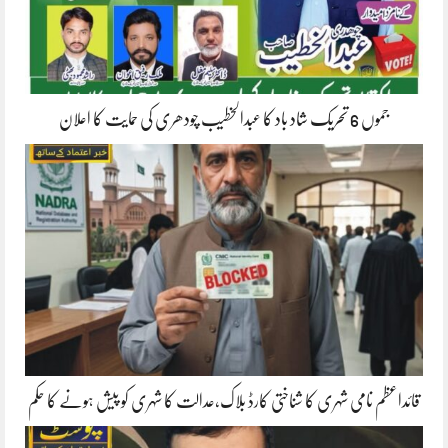
جموں 6 تحریک شاد باد کا عبدالخطیب چودھری کی حمایت کا اعلان
قائداعظم نامی شہری کا شناختی کارڈ بلاک،عدالت کا شہری کو پیش ہونے کا حکم