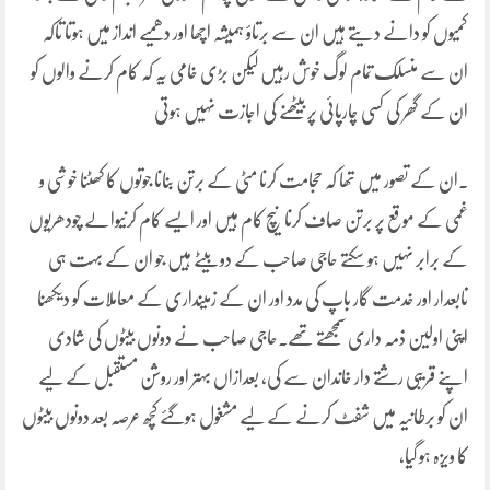
کمیوں کو دانے دیتے ہیں ان سے برتاؤ ہمیشہ اچھا اور دھمیے انداز میں ہوتا تاکہ
ان سے منسلک تمام لوگ خوش رہیں لیکن بڑی خامی یہ کہ کام کرنے والوں کو
ان کے گھر کی کسی چارپائی پر بیٹھنے کی اجازت نہیں ہوتی
۔ان کے تصور میں تھا کہ حجامت کرنا مٹی کے برتن بنانا جوتوں کا کھٹنا خوشی و
غمی کے موقع پر برتن صاف کرنا نیچ کام ہیں اور ایسے کام کرنیوالے چودھریوں
کے برابر نہیں ہو سکتے حاجی صاحب کے دو بیٹے ہیں جو ان کے بہت ہی
تابعدار اور خدمت گار باپ کی مدد اور ان کے زمینداری کے معاملات کو دیکھنا
اپنی اولین ذمہ داری سمجھتے تھے۔حاجی صاحب نے دونوں بیٹوں کی شادی
اپنے قریبی رشتے دار خاندان سے کی، بعدازاں بہتر اور روشن مستقبل کے لیے
ان کو برطانیہ میں شفٹ کرنے کے لیے مشغول ہوگئے کچھ عرصہ بعد دونوں بیٹوں
کا ویزہ ہو گیا,