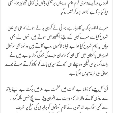
آویزاں بورڈ پر چودھری گرم حمام اور یہاں پر فیشنی بالوں کی کٹائی شیو نیز دولہا بھی
تیار کیا جاتا ہے کا جملہ پڑھ کر ششدر رہ گیا
میرے اشارہ پر کہ یہ کاروبار ہے بھائی نے گردن ہلاتے ہوئے کہا جی جی یہی
شروع کیا ہے میرے کزن کے بیٹے انگلینڈ میں ہوتے ہیں انہوں نے بھی
وہاں یہ کام شروع کیا ہوا ہے ماہانہ لاکھوں روپے کماتے ہیں وہ خود بھی خوشحال
اور یہاں پاکستان میں بھی ان کا خاندان مزے کی زندگی گزار رہا ہے میں نے
بات کرنا چاہی لیکن وہ پہلے ہی سمجھ گئے میری بات کو سیکنڈ کرتے ہوئے بولے
بھائی جی ٹرینڈ تبدیل ہوگیا ہے
آج کل پیسے کا زمانہ ہے محنت میں عظمت ہے ہنر میں برکت ہے اپنے ہاتھ
سے روزی کمانے والا اللہ کا دوست ہے انسان پیشہ سے نیچ نہیں بلکہ کردار
سے کمی ہوتا ہے اللہ تعالی نے تمام انسانوں کو برابری کی سطح پر اشرف