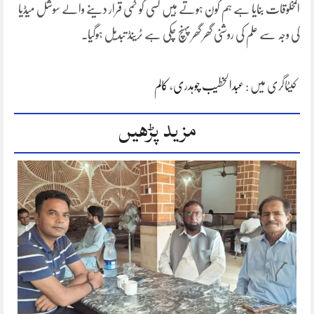
المخلوقات بنایا ہے ہم کون ہوتے ہیں کسی کو کمی قرار دینے والے سوشل میڈیا
کی وجہ سے علم کی روشنی گھر گھر پہنچ چکی ہے ٹرینڈ تبدیل ہوگیا۔
کیٹاگری میں :
عبدالخطیب چوہدری
،
کالم
مزید پڑھیں