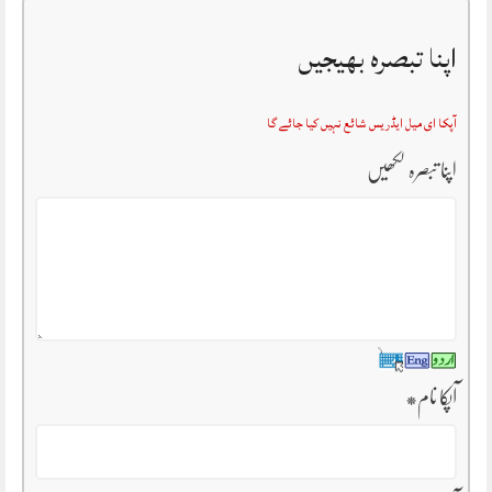
اپنا تبصرہ بھیجیں
آپکا ای میل ایڈریس شائع نہیں کیا جائے گا
اپنا تبصرہ لکھیں
آپکا نام
*