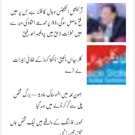
آرٹیفشل انٹلیجنس دجال کا فتنہ ہے جس پر ہمیں
فتح حاصل ہو گی،AI پر اندھے اعتماد کی وجہ سے
ہمیں خطرات لاحق ہیں پروفیسر احمد رفیق
کلرسیداں ڈکیتی‘ڈاکو1 کروڑ کے طلائی زیورات
لے اڑے
بھون نلہ میں افسوسناک حادثہ — بزرگ شخص
پلی سے گر کر نالے میں بہہ گیا
کہوٹہ: فائرنگ کے واقعے میں ایک شخص جاں
بحق، تین زخمی