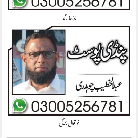
بوڑھا برگد
خوشحال زندگی