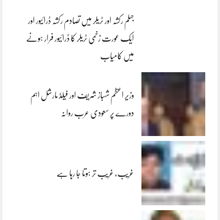
جہلم رکشہ اور ٹریلر میں تصادم رکشہ ڈرائیور اور
ایک عورت زخمی ٹریلر کا ڈرائیور فرار ہونے
میں کامیاب
وزیر اعظم شہباز شریف اور فیلڈ مارشل اہم
دورے پر سعودی عرب روانہ
غریب، غریب تر ہوتا جا رہا ہے