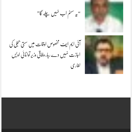
“یہ سسٹم اب نہیں چلے گا”
آئی ایم ایف مخصوص اوقات میں سستی بجلی کی
اجازت نہیں دے رہا، وفاقی وزیر توانائی اویس
لغاری