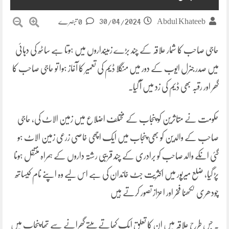
30/04/2024
Abdul Khateeb
0 تبصرے
حاجی صاحب کا شمار علاقہ کے چند بڑے زمینداروں میں ہوتا ہے ساٹھ کی دہائی
میں صدر جنرل ایوب کے دور میں منگلا ڈیم کی تعمیر کا آغاز ہوا تو حاجی صاحب کا
گھر اور رقبہ بھی ڈیم کی زد میں آ گیا۔
حکومت نے متاثرین کو پنجاب کے مختلف اضلاع میں زمین الاٹ کی، حاجی
صاحب کے والدین کو بھی پنجاب میں ایک اچھی خاصی زرعی زمین الاٹ ہو
گئی انکے والد صاحب کو برادری کے چند قریبی رشتہ داروں کے ہمراہ منتقل ہونا
پڑ گیا، ضلع میرپور میں اکثریت جٹ خاندان کی ہے اس لیے وہ اپنے نام کیساتھ
چودھری لکھنا فخر اور اعزاز تصور کرتے ہیں
۔ جس طرح علاقہ میں ان کا تعلق ایک کھاتے پیتے گھرانے سے تھا پنجاب میں