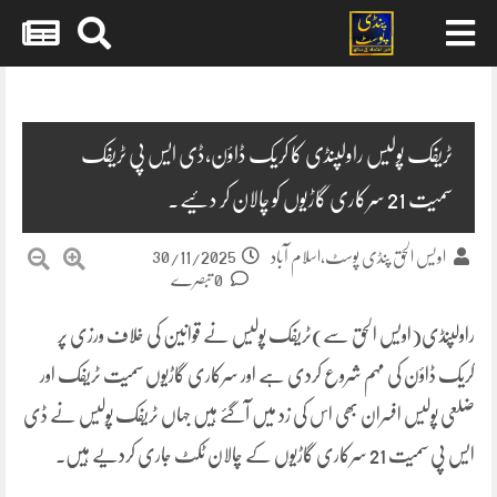
Skip
to
content
ٹریفک پولیس راولپنڈی کا کریک ڈاؤن،ڈی ایس پی ٹریفک
سمیت 21 سرکاری گاڑیوں کو چالان کر دئیے۔
30/11/2025
اویس الحق پنڈی پوسٹ،اسلام آباد
0 تبصرے
راولپنڈی(اویس الحق سے)ٹریفک پولیس نے قوانین کی خلاف ورزی پر
کریک ڈاؤن کی مہم شروع کردی ہے اور سرکاری گاڑیوں سمیت ٹریفک اور
ضلعی پولیس افسران بھی اس کی زد میں آگئے ہیں جہاں ٹریفک پولیس نے ڈی
ایس پی سمیت 21 سرکاری گاڑیوں کے چالان ٹکٹ جاری کردیے ہیں۔