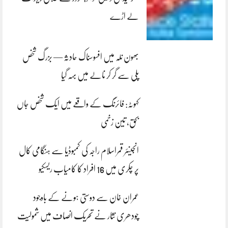
لے اڑے
بھون نلہ میں افسوسناک حادثہ — بزرگ شخص
پلی سے گر کر نالے میں بہہ گیا
کہوٹہ: فائرنگ کے واقعے میں ایک شخص جاں
بحق، تین زخمی
انجینئر قمراسلام راجہ کی کمبوڈیا سے ہنگامی کال
پر چکری میں 16 افراد کا کامیاب ریسکیو
عمران خان سے دوستی ہونے کے باوجود
چودھری نثار نے تحریک انصاف میں شمولیت