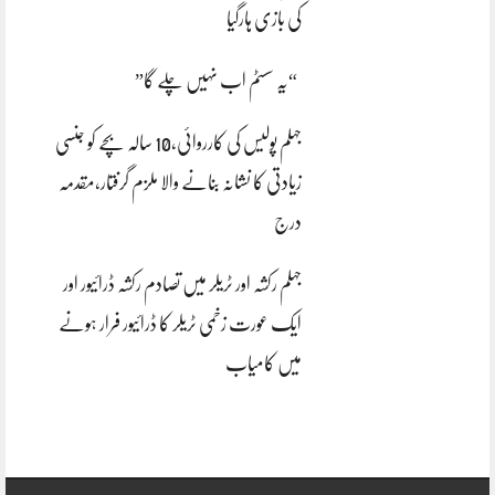
کی بازی ہارگیا
“یہ سسٹم اب نہیں چلے گا”
جہلم پولیس کی کارروائی،10 سالہ بچے کو جنسی
زیادتی کا نشانہ بنانے والا ملزم گرفتار،مقدمہ
درج
جہلم رکشہ اور ٹریلر میں تصادم رکشہ ڈرائیور اور
ایک عورت زخمی ٹریلر کا ڈرائیور فرار ہونے
میں کامیاب