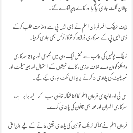
چالان ٹکٹ جاری کیا گیا اور کالے پیپر اتارے گئے۔
چیف ٹریفک افسر فرحان اسلم نے ڈی ایس پی سے وضاحت طلب کرکے
ڈی ایس پی کے سرکاری ڈرائیور کو شوکاز نوٹس بھی جاری کردیا۔
ٹریفک پولیس کی جانب سے محض ایک دن میں مجموعی طور پر 21 سرکاری
وہیکلز کو ون وے خلاف ورزی، کالے شیشوں کے استمعال اور بغیر ہیلمٹ اور
نمبر پلیٹ کی پابندی نہ کرنے پر چالان ٹکٹ جاری کیے گیے۔
سی ٹی او راولپنڈی فرحان اسلم کا کہنا تھاکہ قانون سب کے لیے برابر ہے،
سرکاری افسران اور عملہ بھی قانون کی پابندی کرے۔
فرحان اسلم نے کہا کہ ٹریفک قوانین کی پابندی یقینی بنانے کے لیے وزیراعلیٰ