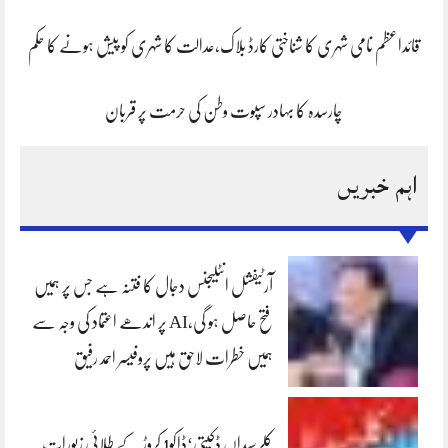
قائداعظم نامی شہری کا شناختی کارڈ بلاک،عدالت کا شہری کو پیش ہونے کا حکم
چارسدہ کا بہادر سپوت وطن کی حرمت پر قربان
اہم خبریں
آرٹیفشل انٹلیجنس دجال کا فتنہ ہے جس پر ہمیں
فتح حاصل ہو گی،AI پر اندھے اعتماد کی وجہ سے
ہمیں خطرات لاحق ہیں پروفیسر احمد رفیق
کلرسیداں ڈکیتی‘ڈاکو1 کروڑ کے طلائی زیورات