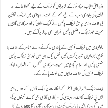
وزیر اعلیٰ پنجاب مریم نواز کے شاہراؤں کو ٹریفک کے لیے محفوظ بنانے اور
قوانین کی پابندی سب کے لیے مہم کے تحت راولپنڈی میں ٹریفک قوانین
کی خلاف ورزی پر سٹی ٹریفک پولیس نے کریک ڈاؤن کیا اور سرکاری گاڑیوں
سمیت خود ٹریفک و ضلعی پولیس افسران بھی ریڈار پر آگئے ہیں۔
راولپنڈی میں ٹریفک قوانین کے پابندی نہ کرنے والے عناصر کے خلاف بلا
تفریق کاروائیاں شروع کردیں گیں محض ایک دن میں خود سٹی ٹریفک پولیس،
ضلعی پولیس اور اسلام آباد پولیس سمیت سرکاری محکموں کے افسران و اہلکار
ٹریفک قوانین کی خلاف ورزیوں میں ملوث پائے گے۔
چیف ٹریفک افسر فرحان اسلم کے احکامات پر کریک ڈاؤن کے دوران ڈی
ایس پی ٹریفک کینٹ راولپنڈی کی سرکاری گاڑی بھی کالے شیشوں پر پکڑ
میں آگئی، ڈی ایس پی ٹریفک کینٹ کی سرکاری گاڑی کا 500 روپے کا