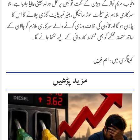
پنجاب مریم نواز کے ویژن کے تحت قوانین پر عمل درآمد یقینی بنایا جارہا ہے، جو
سرکاری ملازم بغیر ہیلمٹ موٹر سائیکل، بغیر نمبر پلیٹ گاڑی چلائے گا اس کا
چالان ہو گا اور قانون کی خلاف ورزی کرنے والے سرکاری ملازم کو چالان کے
ساتھ متعلقہ محکمے کو بھی محکمانہ کارروائی کے لیے لکھا جائے گا۔
کیٹاگری میں :
اہم خبریں
مزید پڑھیں