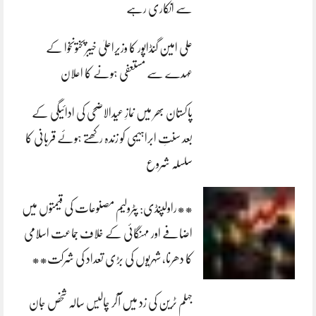
سے انکاری رہے
علی امین گنڈاپور کا وزیراعلیٰ خیبرپختونخوا کے
عہدے سے مستعفی ہونے کا اعلان
پاکستان بھر میں نمازِ عیدالاضحی کی ادائیگی کے
بعد سنتِ ابراہیمی کو زندہ رکھتے ہوئے قربانی کا
سلسلہ شروع
**راولپنڈی: پٹرولیم مصنوعات کی قیمتوں میں
اضافے اور مہنگائی کے خلاف جماعت اسلامی
کا دھرنا، شہریوں کی بڑی تعداد کی شرکت**
جہلم ٹرین کی زد میں آکر چالیس سالہ شخص جان