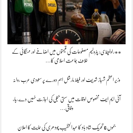
**راولپنڈی: پٹرولیم مصنوعات کی قیمتوں میں اضافے اور مہنگائی کے
خلاف جماعت اسلامی کا…
وزیر اعظم شہباز شریف اور فیلڈ مارشل اہم دورے پر سعودی عرب روانہ
آئی ایم ایف مخصوص اوقات میں سستی بجلی کی اجازت نہیں دے رہا،
وفاقی…
جموں 6 تحریک شاد باد کا عبدالخطیب چودھری کی حمایت کا اعلان