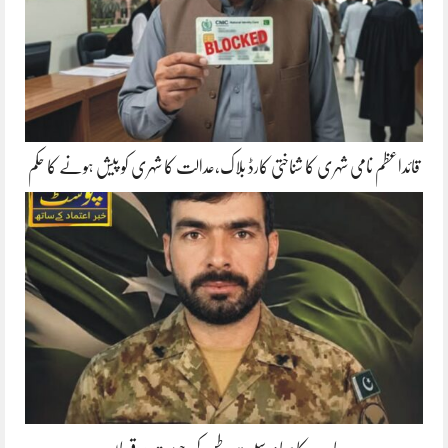
قائداعظم نامی شہری کا شناختی کارڈ بلاک،عدالت کا شہری کو پیش ہونے کا حکم