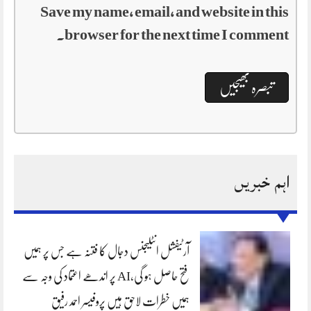
Save my name, email, and website in this
browser for the next time I comment.
اہم خبریں
آرٹیفشل انٹلیجنس دجال کا فتنہ ہے جس پر ہمیں
فتح حاصل ہو گی،AI پر اندھے اعتماد کی وجہ سے
ہمیں خطرات لاحق ہیں پروفیسر احمد رفیق