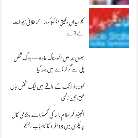
کلرسیداں ڈکیتی‘ڈاکو1 کروڑ کے طلائی زیورات
لے اڑے
بھون نلہ میں افسوسناک حادثہ — بزرگ شخص
پلی سے گر کر نالے میں بہہ گیا
کہوٹہ: فائرنگ کے واقعے میں ایک شخص جاں
بحق، تین زخمی
انجینئر قمراسلام راجہ کی کمبوڈیا سے ہنگامی کال
پر چکری میں 16 افراد کا کامیاب ریسکیو