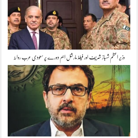
وزیر اعظم شہباز شریف اور فیلڈ مارشل اہم دورے پر سعودی عرب روانہ