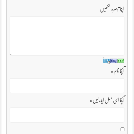
اپنا تبصرہ لکھیں
آپکا نام
*
آپکا ای میل ایڈریس
*