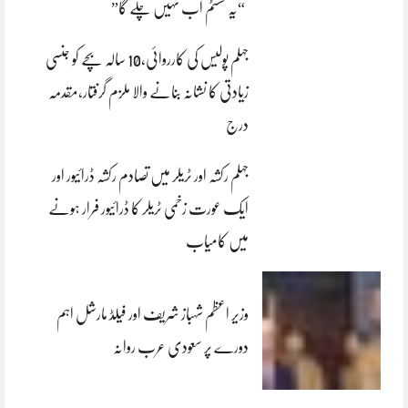
“یہ سسٹم اب نہیں چلے گا”
جہلم پولیس کی کارروائی،10 سالہ بچے کو جنسی
زیادتی کا نشانہ بنانے والا ملزم گرفتار،مقدمہ
درج
جہلم رکشہ اور ٹریلر میں تصادم رکشہ ڈرائیور اور
ایک عورت زخمی ٹریلر کا ڈرائیور فرار ہونے
میں کامیاب
وزیر اعظم شہباز شریف اور فیلڈ مارشل اہم
دورے پر سعودی عرب روانہ