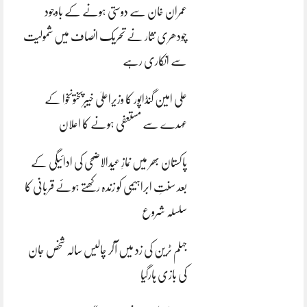
عمران خان سے دوستی ہونے کے باوجود
چودھری نثار نے تحریک انصاف میں شمولیت
سے انکاری رہے
علی امین گنڈاپور کا وزیراعلیٰ خیبرپختونخوا کے
عہدے سے مستعفی ہونے کا اعلان
پاکستان بھر میں نمازِ عیدالاضحی کی ادائیگی کے
بعد سنتِ ابراہیمی کو زندہ رکھتے ہوئے قربانی کا
سلسلہ شروع
جہلم ٹرین کی زد میں آکر چالیس سالہ شخص جان
کی بازی ہارگیا