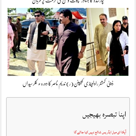
چارسدہ کا بہادر سپوت وطن کی حرمت پر قربان
ڈپٹی کمشنر راولپنڈی کیپٹن(ر) ندیم ناصر کا دورہء کلرسیداں
اپنا تبصرہ بھیجیں
آپکا ای میل ایڈریس شائع نہیں کیا جائے گا