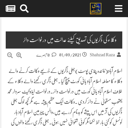
Skip
to
content
وکلاء کی ڈگریوں کی تصدیق کیلئے عدالت میں درخواست دائر
01/09/2021
Shahzad Raza
0 تبصرے
اسلام آباد(نمائندہ پنڈی پوسٹ)جعلی ڈگریوں کے ذریعے وکالت کرنے والے
وکلاء کا معاملہ اسلام آباد ہائی کورٹ پہنچ گیا .جعلی ڈگری رکھنے والے وکلاء کے
خلاف اسلام آباد ہائی کورٹ میں درخواست دائر.درخواست ایڈوکیٹ سردار محمد
یعقوب مستوئی نے دائر کردی .وکالت ایک عظیم پیشہ ہے مگر کچھ لوگ جعلی
ڈگریوں کی آڑ میں اس پیشے کو بدنام کررہے ہیں،وائس چیئرمین اسلام آباد بار
کونسل کو کئی بار خط لکھا مگر کوئی شنوائی نہیں ہوئی.جعلی ڈگری رکھنے والوں کی