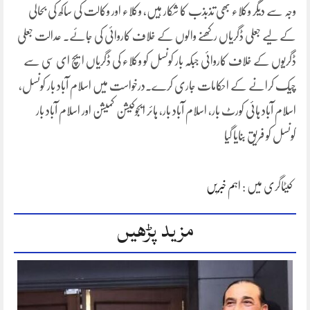
وجہ سے دیگر وکلاء بھی تذبذب کا شکار ہیں، وکلاء اور وکالت کی ساکھ کی بحالی
کے لیے جعلی ڈگریاں رکھنے والوں کے خلاف کاروائی کی جائے۔ عدالت جعلی
ڈگریوں کے خلاف کاروائی جبکہ بار کونسل کو وکلاء کی ڈگریاں ایچ ای سی سے
چیک کرانے کے احکامات جاری کرے۔درخواست میں اسلام آباد بار کونسل،
اسلام آباد ہائی کورٹ بار، اسلام آباد بار، ہائر ایجوکیشن کمیشن اور اسلام آباد بار
کونسل کو فریق بنایا گیا
کیٹاگری میں :
اہم خبریں
مزید پڑھیں