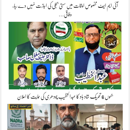
آئی ایم ایف مخصوص اوقات میں سستی بجلی کی اجازت نہیں دے رہا،
وفاقی…
جموں 6 تحریک شاد باد کا عبدالخطیب چودھری کی حمایت کا اعلان