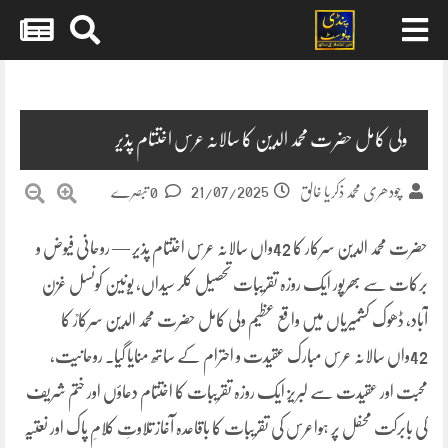
Skip
to
content
ولی کامل حضرت محمد الدین کا سالانہ عرس اختتام پذیر
21/07/2025
چودھری محمد ذکریا خالق
0 تبصرے
حضرت محمد الدین سرکار کا 42واں سالانہ عرس اختتام پذیر — روحانی فیوض و
برکات سے بھرپور ایک روزہ تقریبات تحصیل کلر سیداں، یونین کونسل غزن
آباد، ڈھوک کشمیریاں میں واقع عظیم ولی کامل حضرت محمد الدین سرکارؒ کا
42واں سالانہ عرس مبارک عقیدت و احترام کے ساتھ منایا گیا۔ روحانیت،
محبت اور عقیدت سے لبریز ایک روزہ تقریبات کا اختتام دعاؤں اور ختم شریف
کی بابرکت محفل پر ہواعرس کی تقریبات کا باقاعدہ آغاز تلاوتِ کلامِ پاک اور نعتیہ