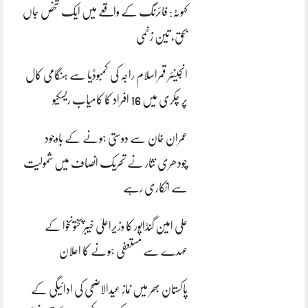
کہوٹہ: فائرنگ کے واقعے میں ایک شخص جاں
بحق، تین زخمی
انجینئر قمراسلام راجہ کی کمبوڈیا سے ہنگامی کال
پر چکری میں 16 افراد کا کامیاب ریسکیو
عمران خان سے دوستی ہونے کے باوجود
چودھری نثار نے تحریک انصاف میں شمولیت
سے انکاری رہے
علی امین گنڈاپور کا وزیراعلیٰ خیبرپختونخوا کے
عہدے سے مستعفی ہونے کا اعلان
پاکستان بھر میں نمازِ عیدالاضحی کی ادائیگی کے