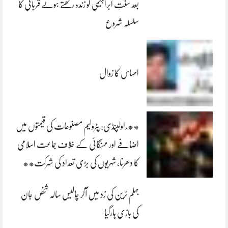
بعد سنتِ ابراہیمی کو زندہ رکھتے ہوئے قربانی کا
سلسلہ شروع
احساس کا زوال
**راولپنڈی: پٹرولیم مصنوعات کی قیمتوں میں
اضافے اور مہنگائی کے خلاف جماعت اسلامی
کا دھرنا، شہریوں کی بڑی تعداد کی شرکت**
جہلم ٹرین کی زد میں آکر چالیس سالہ شخص جان
کی بازی ہارگیا