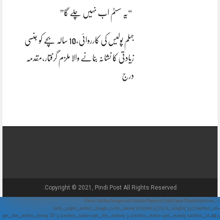
“یہ سسٹم اب نہیں چلے گا”
جہلم پولیس کی کارروائی،10 سالہ بچے کو جنسی
زیادتی کا نشانہ بنانے والا ملزم گرفتار،مقدمہ
درج
Copyright © 2021, Pindi Post All Rights Reserved.
// Show Author Image with Author Name in UrduPaper Theme function
urdu_paper_author_image_with_name($content) { if (is_single()) { $author_id =
get_the_author_meta('ID'); $author_name = get_the_author(); $author_avatar = get_avatar($author_id, 48);