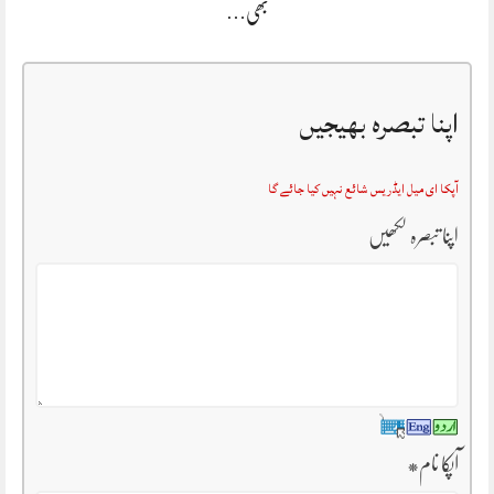
بھی…
اپنا تبصرہ بھیجیں
آپکا ای میل ایڈریس شائع نہیں کیا جائے گا
اپنا تبصرہ لکھیں
آپکا نام
*