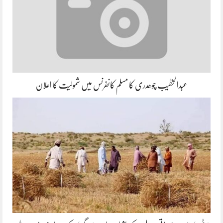
عبدالخطیب چوھدری کا مسلم کانفرنس میں شمولیت کا اعلان