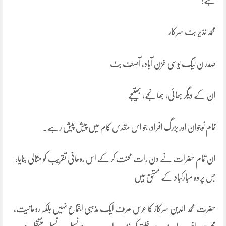
ہے:
محمد نذیر بٹ سرکار
صدر ن لیگ یوسی غزن آباد، آصف بٹ
ان کے دیگر بھائی، بھانجے، بھتیجے
تمام نوجوان اور بزرگ افراد، جو اس مقدس کام میں پیش پیش رہے۔
ان تمام حضرات نے دن رات محنت کر کے اس روحانی تقریب کو مثالی بنایا،
جس پر وہ مبارکباد کے مستحق ہیں
حضرت محمد الدین سرکارؒ کا عرس صرف ایک مذہبی اجتماع نہیں بلکہ روحانیت،