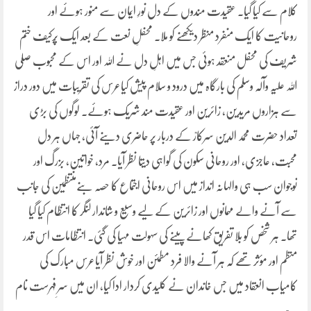
کلام سے کیا گیا۔ عقیدت مندوں کے دل نورِ ایمان سے منور ہوئے اور
روحانیت کا ایک منفرد منظر دیکھنے کو ملا۔ محفلِ نعت کے بعد ایک پُرکیف ختم
شریف کی محفل منعقد ہوئی جس میں اہلِ دل نے اللہ اور اس کے محبوب صلی
اللہ علیہ وآلہ وسلم کی بارگاہ میں درود و سلام پیش کیاعرس کی تقریبات میں دور دراز
سے ہزاروں مریدین، زائرین اور عقیدت مند شریک ہوئے۔ لوگوں کی بڑی
تعداد حضرت محمد الدین سرکارؒ کے دربار پر حاضری دینے آئی، جہاں ہر دل
محبت، عاجزی، اور روحانی سکون کی گواہی دیتا نظر آیا۔ مرد، خواتین، بزرگ اور
نوجوان سب ہی والہانہ انداز میں اس روحانی اجتماع کا حصہ بنےمنتظمین کی جانب
سے آنے والے مہمانوں اور زائرین کے لیے وسیع و شاندار لنگر کا انتظام کیا گیا
تھا۔ ہر شخص کو بلا تفریق کھانے پینے کی سہولت مہیا کی گئی۔ انتظامات اس قدر
منظم اور مؤثر تھے کہ ہر آنے والا فرد مطمئن اور خوش نظر آیاعرس مبارک کی
کامیاب انعقاد میں جس خاندان نے کلیدی کردار ادا کیا، ان میں سرِ فہرست نام