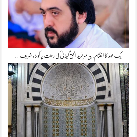
ایک عہد کا اختتام: پیر مہر فرید الحق گیلانی کی رحلت پر گولڑہ شریف…