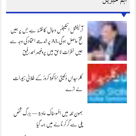
آرٹیفشل انٹلیجنس دجال کا فتنہ ہے جس پر ہمیں
فتح حاصل ہو گی،AI پر اندھے اعتماد کی وجہ سے
ہمیں خطرات لاحق ہیں پروفیسر احمد رفیق
کلرسیداں ڈکیتی‘ڈاکو1 کروڑ کے طلائی زیورات
لے اڑے
بھون نلہ میں افسوسناک حادثہ — بزرگ شخص
پلی سے گر کر نالے میں بہہ گیا