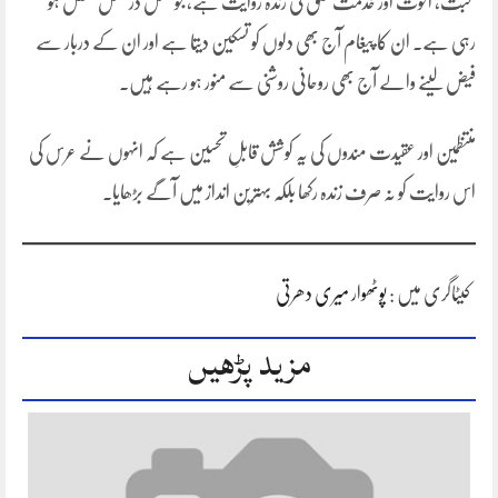
محبت، اخوت اور خدمت خلق کی زندہ روایت ہے، جو نسل در نسل منتقل ہو
رہی ہے۔ ان کا پیغام آج بھی دلوں کو تسکین دیتا ہے اور ان کے دربار سے
فیض لینے والے آج بھی روحانی روشنی سے منور ہو رہے ہیں۔
منتظمین اور عقیدت مندوں کی یہ کوشش قابلِ تحسین ہے کہ انہوں نے عرس کی
اس روایت کو نہ صرف زندہ رکھا بلکہ بہترین انداز میں آگے بڑھایا۔
کیٹاگری میں :
پوٹھوار میری دھرتی
مزید پڑھیں