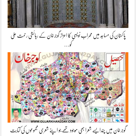
پاکستان کی مساجد میں محراب نویسی کا اعزاز گوجرخان کے رہائشی رحمت علی
کو…
گوجرخان میں چندایسے شعرا بھی موجود تھے جو اپنے شعری مجموعوں کی کتابت