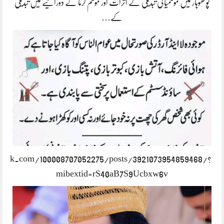
پوٹھوہار میں موسمیاتی تبدیلی کے اثرات اور موسم گرما کے دورانیے میں تبدیلی
کے…
book.com/100008707052275/posts/3921073954859468/?
mibextid=rS40aB7S9Ucbxw6v