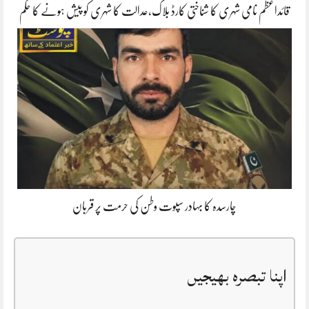
قائداعظم نامی شہری کا شناختی کارڈ بلاک،عدالت کا شہری کو پیش ہونے کا حکم
چارسدہ کا بہادر سپوت وطن کی حرمت پر قربان
اپنا تبصرہ بھیجیں