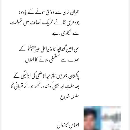
عمران خان سے دوستی ہونے کے باوجود
چودھری نثار نے تحریک انصاف میں شمولیت
سے انکاری رہے
علی امین گنڈاپور کا وزیراعلیٰ خیبرپختونخوا کے
عہدے سے مستعفی ہونے کا اعلان
پاکستان بھر میں نمازِ عیدالاضحی کی ادائیگی کے
بعد سنتِ ابراہیمی کو زندہ رکھتے ہوئے قربانی کا
سلسلہ شروع
احساس کا زوال