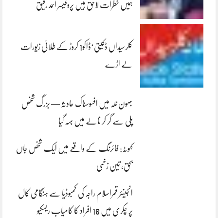
ہمیں خطرات لاحق ہیں پروفیسر احمد رفیق
کلرسیداں ڈکیتی‘ڈاکو1 کروڑ کے طلائی زیورات
لے اڑے
بھون نلہ میں افسوسناک حادثہ — بزرگ شخص
پلی سے گر کر نالے میں بہہ گیا
کہوٹہ: فائرنگ کے واقعے میں ایک شخص جاں
بحق، تین زخمی
انجینئر قمراسلام راجہ کی کمبوڈیا سے ہنگامی کال
پر چکری میں 16 افراد کا کامیاب ریسکیو