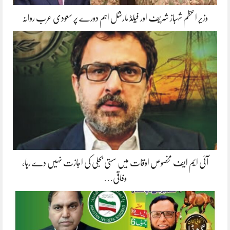
وزیر اعظم شہباز شریف اور فیلڈ مارشل اہم دورے پر سعودی عرب روانہ
آئی ایم ایف مخصوص اوقات میں سستی بجلی کی اجازت نہیں دے رہا،
وفاقی…