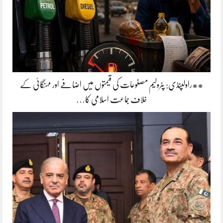
**راولپنڈی: پٹرولیم مصنوعات کی قیمتوں میں اضافے اور مہنگائی کے
خلاف جماعت اسلامی کا…