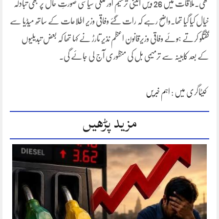
تھی۔ملاقات میں 26 ویں آئینی ترمیم اور ملکی سیاسی صورتِ حال پر بھی تبادلہ
خیال کیا گیا تھا۔واضح رہے کہ رات گئے وفاقی وزیر اطلاعات کے ساتھ میڈیا سے
گفتگو کرتے ہوئے وفاقی وزیرقانون اعظم نذیر تارڑ نے کہا تھا کہ بعض تبدیلیوں
کے بعد کابینہ سے ترمیمی بل کی منظوری آج لی جائے گی۔
کیٹاگری میں :
اہم خبریں
مزید پڑھیں