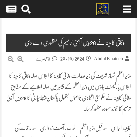
Skip
to
content
وفاقی کابینہ نے 26ویں آئینی ترمیم کی منظوری دے دی
20/10/2024
Abdul Khateeb
0 تبصرے
وزیرِ اعظم شہباز شریف کی زیرِ صدارت وفاقی کابینہ کا اجلاس ہوا۔وفاقی کابینہ کا
اجلاس پارلیمنٹ ہاؤس میں وزیرِ اعظم کے چیمبر میں ہوا۔اعلامیے کے مطابق
وفاقی کابینہ نے حکومتی اتحادی جماعتوں بشمول پاکستان پیپلز پارٹی کا 26ویں آئینی
ترمیم کا مجوزہ مسودہ منظور کر لیا۔
کابینہ اجلاس سے قبل وزیرِ اعظم نے صدر آصف زرداری سے ملاقات کی