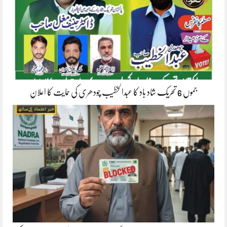
جموں 6 تحریک شاد باد کا عبدالخطیب چودھری کی حمایت کا اعلان