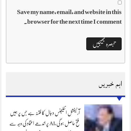
Save my name, email, and website in this
browser for the next time I comment.
اہم خبریں
آرٹیفشل انٹلیجنس دجال کا فتنہ ہے جس پر ہمیں
فتح حاصل ہو گی،AI پر اندھے اعتماد کی وجہ سے