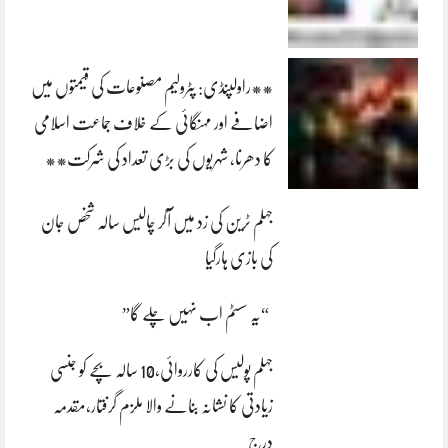
**راولپنڈی: پٹرولیم مصنوعات کی قیمتوں میں
اضافے اور مہنگائی کے خلاف جماعت اسلامی
کا دھرنا، شہریوں کی بڑی تعداد کی شرکت**
جہلم ٹرین کی زد میں آکر چالیس سالہ شخص جان
کی بازی ہارگیا
“یہ سسٹم اب نہیں چلے گا”
جہلم پولیس کی کارروائی،10 سالہ بچے کو جنسی
زیادتی کا نشانہ بنانے والا ملزم گرفتار،مقدمہ
درج