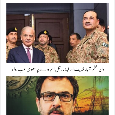
وزیر اعظم شہباز شریف اور فیلڈ مارشل اہم دورے پر سعودی عرب روانہ