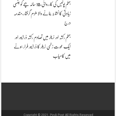
جہلم پولیس کی کارروائی،10 سالہ بچے کو جنسی
زیادتی کا نشانہ بنانے والا ملزم گرفتار،مقدمہ
درج
جہلم رکشہ اور ٹریلر میں تصادم رکشہ ڈرائیور اور
ایک عورت زخمی ٹریلر کا ڈرائیور فرار ہونے
میں کامیاب
Copyright © 2021, Pindi Post All Rights Reserved.