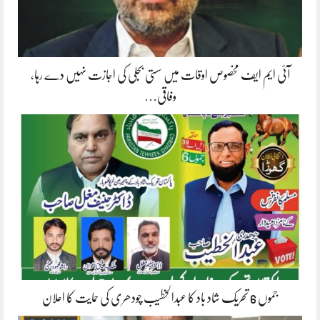
آئی ایم ایف مخصوص اوقات میں سستی بجلی کی اجازت نہیں دے رہا،
وفاقی…
جموں 6 تحریک شاد باد کا عبدالخطیب چودھری کی حمایت کا اعلان