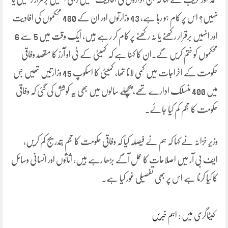
نہیں؟ اس پر کام ہو رہا ہے، 43 وزارتوں اور ان کے 400 محکموں کی افادیت
اور انہیں برقرار رکھنے یا نہ رکھنے پر کام کر رہے ہیں، ایک وقت میں 5 سے 6
محکموں کو ختم کریں گے۔ان کا کہنا ہے کہ کمیٹی کے ٹی او آرز کا مقصد وفاقی
حکومت کے اخراجات میں کمی لانا تھا، کمیٹی کا اسکوپ 45 وزارتیں تھیں جس
میں 400 منسلک ادارے تھے، پچھلے سالوں میں بھی یہ کوشش کی گئی کہ وفاقی
حکومت کا حجم کم کیا جائے۔
وزیرِ خزانہ نے کہا کہ ہم نے فیصلہ کیا کہ وفاقی حکومت کا حجم بتدریج کم کریں،
ایف بی آر میں اصلاحات کا عمل آگے بڑھا رہے ہیں، اثاثوں اور انسانی وسائل
کا کیا کرنا ہے اس پر بھی تفصیلی غور کیا ہے۔
کیٹاگری میں :
اہم خبریں