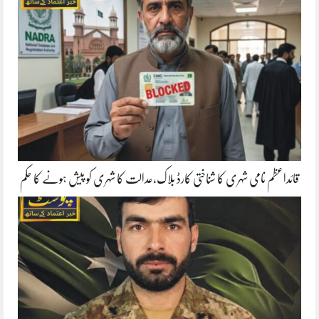
قائداعظم نامی شہری کا شناختی کارڈ بلاک،عدالت کا شہری کو پیش ہونے کا حکم