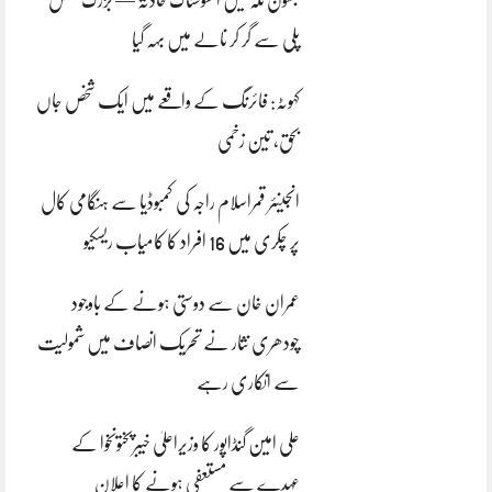
پلی سے گر کر نالے میں بہہ گیا
کہوٹہ: فائرنگ کے واقعے میں ایک شخص جاں
بحق، تین زخمی
انجینئر قمراسلام راجہ کی کمبوڈیا سے ہنگامی کال
پر چکری میں 16 افراد کا کامیاب ریسکیو
عمران خان سے دوستی ہونے کے باوجود
چودھری نثار نے تحریک انصاف میں شمولیت
سے انکاری رہے
علی امین گنڈاپور کا وزیراعلیٰ خیبرپختونخوا کے
عہدے سے مستعفی ہونے کا اعلان