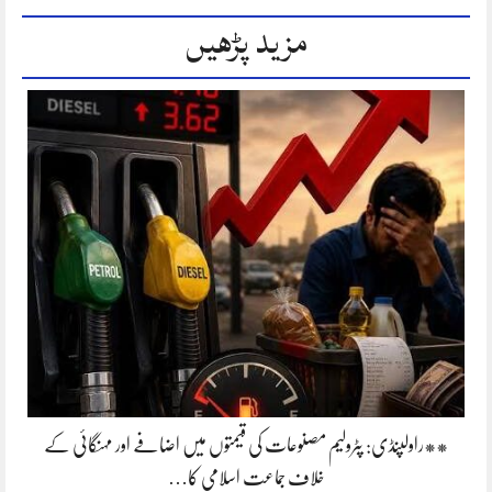
مزید پڑھیں
**راولپنڈی: پٹرولیم مصنوعات کی قیمتوں میں اضافے اور مہنگائی کے
خلاف جماعت اسلامی کا…