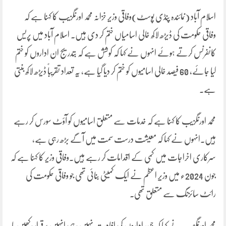
اسلام آباد (نمائندہ پنڈی پوسٹ)وفاقی وزیرِ خزانہ محمد اورنگزیب کا کہنا ہے کہ
وفاقی حکومت کی ڈیڑھ لاکھ خالی اسامیاں ختم کر دی ہیں۔ اسلام آباد میں پریس
کانفرنس کرتے ہوئے انہوں نے کہا کہ کوشش ہے کہ بتدریج ان اداروں کو ختم
کیا جائے، 60 فیصد خالی اسامیوں کو ختم کر دیا گیا ہے، یہ تعداد تقریباً ڈیڑھ لاکھ بنتی
ہے۔
محمد اورنگزیب کا کہنا ہے کہ خدمات سے متعلق اسامیوں کو آؤٹ سورس کر رہے
ہیں۔انہوں نے کہا کہ معیشت درست سمت میں آگے بڑھ رہی ہے،
سرکاری اخراجات میں کمی کے اقدامات کر رہے ہیں۔وفاقی وزیر کا کہنا ہے کہ
جون 2024ء میں وزیرِ اعظم نے ایک کمیٹی بنائی تھی جو وفاقی حکومت کی
رائٹ سائزنگ سے متعلق تھی۔
محمد اورنگزیب نے کہا کہ جن اداروں کی افادیت نہیں رہی انہیں برقرار رکھیں یا