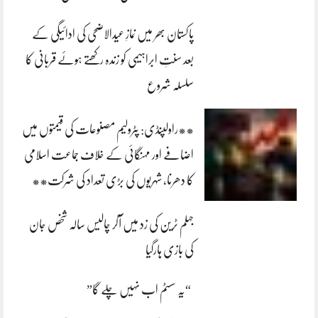
پاکستان بھر میں نمازِ عیدالاضحی کی ادائیگی کے
بعد سنتِ ابراہیمی کو زندہ رکھتے ہوئے قربانی کا
سلسلہ شروع
**راولپنڈی: پٹرولیم مصنوعات کی قیمتوں میں
اضافے اور مہنگائی کے خلاف جماعت اسلامی
کا دھرنا، شہریوں کی بڑی تعداد کی شرکت**
جہلم ٹرین کی زد میں آکر چالیس سالہ شخص جان
کی بازی ہارگیا
“یہ سسٹم اب نہیں چلے گا”