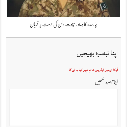
چارسدہ کا بہادر سپوت وطن کی حرمت پر قربان
اپنا تبصرہ بھیجیں
آپکا ای میل ایڈریس شائع نہیں کیا جائے گا
اپنا تبصرہ لکھیں