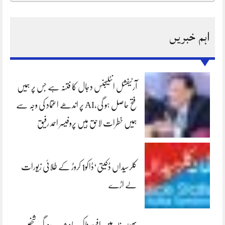
اہم خبریں
آرٹیفشل انٹلیجنس دجال کا فتنہ ہے جس پر ہمیں
فتح حاصل ہو گی،AI پر اندھے اعتماد کی وجہ سے
ہمیں خطرات لاحق ہیں پروفیسر احمد رفیق
کلرسیداں ڈکیتی‘ڈاکو1 کروڑ کے طلائی زیورات
لے اڑے
بھون نلہ میں افسوسناک حادثہ — بزرگ شخص