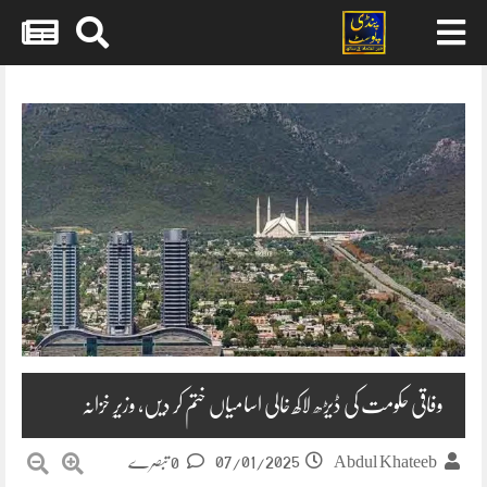
Skip
to
content
وفاقی حکومت کی ڈیڑھ لاکھ خالی اسامیاں ختم کر دیں، وزیرِ خزانہ
07/01/2025
Abdul Khateeb
0 تبصرے