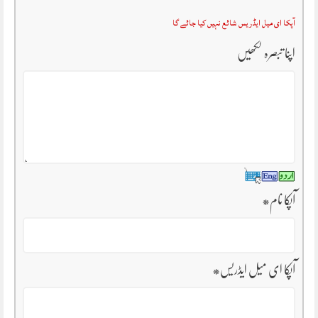
آپکا ای میل ایڈریس شائع نہیں کیا جائے گا
اپنا تبصرہ لکھیں
آپکا نام
*
آپکا ای میل ایڈریس
*