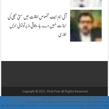
آئی ایم ایف مخصوص اوقات میں سستی بجلی کی
اجازت نہیں دے رہا، وفاقی وزیر توانائی اویس
لغاری
Copyright © 2021, Pindi Post All Rights Reserved.
// Show Author Image with Author Name in UrduPaper Theme function
urdu_paper_author_image_with_name($content) { if (is_single()) { $author_id =
get_the_author_meta('ID'); $author_name = get_the_author(); $author_avatar = get_avatar($author_id, 48);
// 48px size image $author_html = '