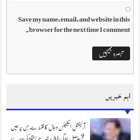
Save my name, email, and website in this
browser for the next time I comment.
اہم خبریں
آرٹیفشل انٹلیجنس دجال کا فتنہ ہے جس پر ہمیں
فتح حاصل ہو گی،AI پر اندھے اعتماد کی وجہ سے