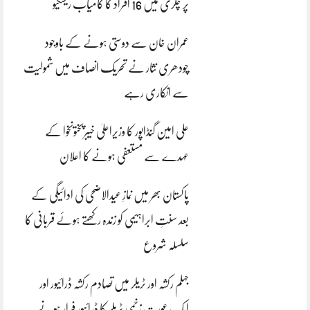
پر چکری میں 16 افراد کا کامیاب ریسکیو
عمران خان سے دوستی ہونے کے باوجود
چودھری نثار نے تحریک انصاف میں شمولیت
سے انکاری رہے
علی امین گنڈاپور کا وزیراعلیٰ خیبرپختونخوا کے
عہدے سے مستعفی ہونے کا اعلان
پاکستان بھر میں نمازِ عیدالاضحی کی ادائیگی کے
بعد سنتِ ابراہیمی کو زندہ رکھتے ہوئے قربانی کا
سلسلہ شروع
جہلم رکشہ اور ٹریلر میں تصادم رکشہ ڈرائیور اور
ایک عورت زخمی ٹریلر کا ڈرائیور فرار ہونے