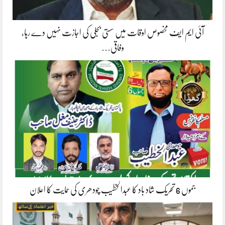
آئی ایم ایف مخصوص اوقات میں سستی بجلی کی اجازت نہیں دے رہا،
وفاقی…
جموں 6 تحریک شاد باد کا عبدالخطیب چودھری کی حمایت کا اعلان