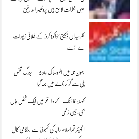
ہمیں خطرات لاحق ہیں پروفیسر احمد رفیق
کلرسیداں ڈکیتی‘ڈاکو1 کروڑ کے طلائی زیورات
لے اڑے
بھون نلہ میں افسوسناک حادثہ — بزرگ شخص
پلی سے گر کر نالے میں بہہ گیا
کہوٹہ: فائرنگ کے واقعے میں ایک شخص جاں
بحق، تین زخمی
انجینئر قمراسلام راجہ کی کمبوڈیا سے ہنگامی کال