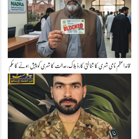
قائداعظم نامی شہری کا شناختی کارڈ بلاک،عدالت کا شہری کو پیش ہونے کا حکم