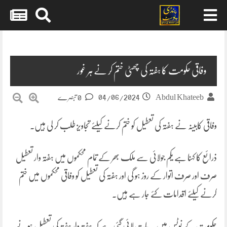
Skip
to
content
وفاقی حکومت کا ہفتہ کی چھٹی ختم کر نے ہر غور
04/06/2024
Abdul Khateeb
0 تبصرے
وفاقی کابینہ نے ہفتہ کی تعطیل کو ختم کرنے کیلئے تجاویز طلب کر لی ہیں۔
ذرائع کا کہنا ہے یکم جولائی سے ملک بھر کے تمام محکموں میں ہفتہ وار تعطیل
صرف اور صرف اتوار کے روز ہو گی اور ہفتہ کی تعطیل کو وفاقی محکموں میں ختم
کرنے کیلئے اقدامات کئے جار ہے ہیں۔
حکومت کے نوٹس میں یہ بات لائی گئی ہے کہ ہفتہ وار ہفتہ کی تعطیل ہونے