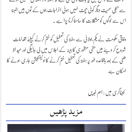
سے بجلی سمیت دیگر کوئی بچت نہیں ہوئی اخراجات جوں کے توں ہیں البتہ
اس سے لوگوں کو مشکلات کا سامنا کرنا پڑا ہے ۔
وفاقی حکومت نے یکم جولائی سے ہفتہ کی تعطیل کو ختم کرنے کیلئے اقدامات
شروع کر دیئے ہیں حتمی منظوری کا بینہ کے اجلاس میں لی جائیگی اور عید الا
ضحیٰ کے بعد باقاعدہ طور پر ہفتہ کی تعطیل ختم کرنے کا نوٹیفکیشن جاری ہونے کا
امکان ہے
کیٹاگری میں :
اہم خبریں
مزید پڑھیں