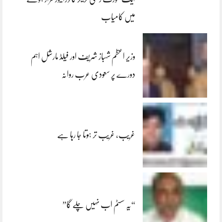
میں کامیاب
وزیر اعظم شہباز شریف اور فیلڈ مارشل اہم
دورے پر سعودی عرب روانہ
غریب، غریب تر ہوتا جا رہا ہے
“یہ سسٹم اب نہیں چلے گا”