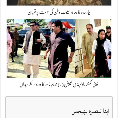
چارسدہ کا بہادر سپوت وطن کی حرمت پر قربان
ڈپٹی کمشنر راولپنڈی کیپٹن(ر) ندیم ناصر کا دورہء کلرسیداں
اپنا تبصرہ بھیجیں