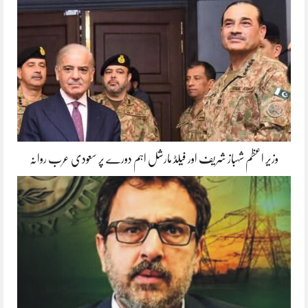
وزیر اعظم شہباز شریف اور فیلڈ مارشل اہم دورے پر سعودی عرب روانہ