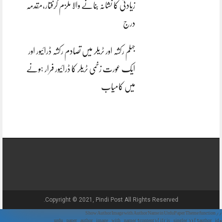
زیادتی کا نشانہ بنانے والا ملزم گرفتار،مقدمہ
درج
جہلم رکشہ اور ٹریلر میں تصادم رکشہ ڈرائیور اور
ایک عورت زخمی ٹریلر کا ڈرائیور فرار ہونے
میں کامیاب
Copyright © 2021, Pindi Post All Rights Reserved.
// Show Author Image with Author Name in UrduPaper Theme function
urdu_paper_author_image_with_name($content) { if (is_single()) { $author_id =