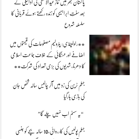
پاکستان بھر میں نمازِ عیدالاضحی کی ادائیگی کے
بعد سنتِ ابراہیمی کو زندہ رکھتے ہوئے قربانی کا
سلسلہ شروع
**راولپنڈی: پٹرولیم مصنوعات کی قیمتوں میں
اضافے اور مہنگائی کے خلاف جماعت اسلامی
کا دھرنا، شہریوں کی بڑی تعداد کی شرکت**
جہلم ٹرین کی زد میں آکر چالیس سالہ شخص جان
کی بازی ہارگیا
“یہ سسٹم اب نہیں چلے گا”
جہلم پولیس کی کارروائی،10 سالہ بچے کو جنسی