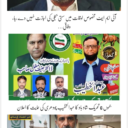
آئی ایم ایف مخصوص اوقات میں سستی بجلی کی اجازت نہیں دے رہا،
وفاقی…
جموں 6 تحریک شاد باد کا عبدالخطیب چودھری کی حمایت کا اعلان