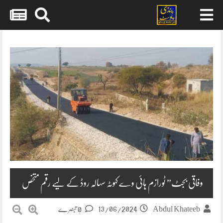
Skip
to
content
وفاقی بجٹ” ٹورازم ہائی وے کہوٹہ سہالہ روڈ کے لیے رقم متخص
13/06/2024
Abdul Khateeb
0 تبصرے