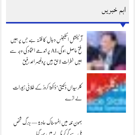
اہم خبریں
آرٹیفشل انٹلیجنس دجال کا فتنہ ہے جس پر ہمیں
فتح حاصل ہو گی،AI پر اندھے اعتماد کی وجہ سے
ہمیں خطرات لاحق ہیں پروفیسر احمد رفیق
کلرسیداں ڈکیتی‘ڈاکو1 کروڑ کے طلائی زیورات
لے اڑے
بھون نلہ میں افسوسناک حادثہ — بزرگ شخص
پلی سے گر کر نالے میں بہہ گیا