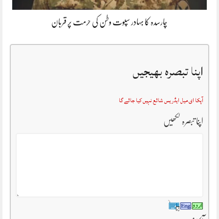
چارسدہ کا بہادر سپوت وطن کی حرمت پر قربان
اپنا تبصرہ بھیجیں
آپکا ای میل ایڈریس شائع نہیں کیا جائے گا
اپنا تبصرہ لکھیں