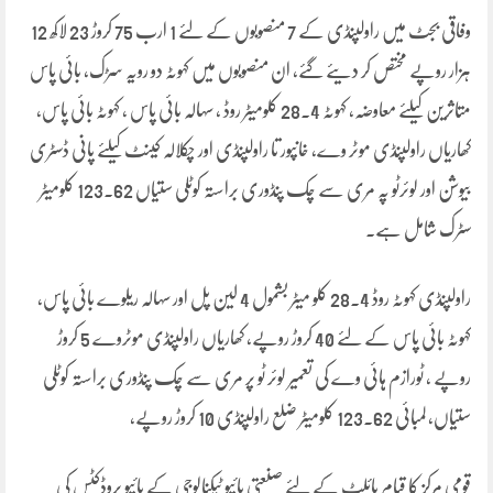
وفاقی بجٹ میں راولپنڈی کے 7 منصوبوں کے لئے 1 ارب 75 کروڑ 23 لاکھ 12
ہزار روپے مختص کر دیئے گئے، ان منصوبوں میں کہوٹہ دو رویہ سڑک، بائی پاس
متاثرین کیلئے معاوضہ، کہوٹہ 28.4 کلومیٹر روڈ ، سہالہ بائی پاس ، کہوٹہ بائی پاس،
کھاریاں راولپنڈی موٹر وے، خانپور تا راولپنڈی اور چکلالہ کینٹ کیلئے پانی ڈسٹری
بیوشن اور لوئرٹو پہ مری سے چک پنڈوری براستہ کوٹلی ستیاں 123.62 کلومیٹر
سٹرک شامل ہے۔
راولپنڈی کہوٹہ روڈ 28.4 کلو میٹر بشمول 4 لین پل اور سہالہ ریلوے بائی پاس،
کہوٹہ بائی پاس کے لئے 40 کروڑ روپے، کھاریاں راولپنڈی موٹروے 5 کروڑ
روپے ، ٹورازم ہائی وے کی تعمیر لوئر ٹو پر مری سے چک پنڈوری براستہ کوٹلی
ستیاں، لمبائی 123.62 کلومیٹر ضلع راولپنڈی 10 کروڑ روپے،
قومی مرکز کا قیام پائلٹ کے لئے صنعتی بائیو ٹیکنالوجی کے بائیو پروڈکٹس کی