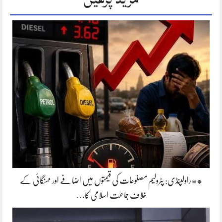
**راولپنڈی: پٹرولیم مصنوعات کی قیمتوں میں اضافے اور مہنگائی کے
خلاف جماعت اسلامی کا…