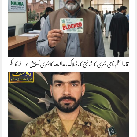
قائداعظم نامی شہری کا شناختی کارڈ بلاک،عدالت کا شہری کو پیش ہونے کا حکم