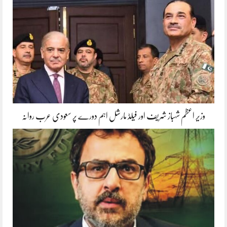
وزیر اعظم شہباز شریف اور فیلڈ مارشل اہم دورے پر سعودی عرب روانہ