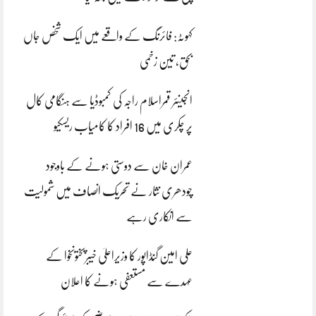
کہوٹہ: فائرنگ کے واقعے میں ایک شخص جاں
بحق، تین زخمی
انجینئر قمراسلام راجہ کی کمبوڈیا سے ہنگامی کال
پر چکری میں 16 افراد کا کامیاب ریسکیو
عمران خان سے دوستی ہونے کے باوجود
چودھری نثار نے تحریک انصاف میں شمولیت
سے انکاری رہے
علی امین گنڈاپور کا وزیراعلیٰ خیبرپختونخوا کے
عہدے سے مستعفی ہونے کا اعلان