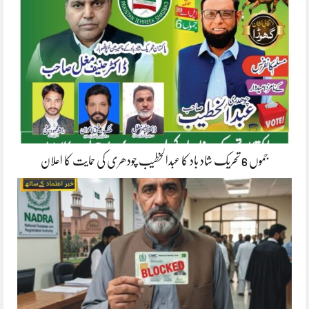
جموں 6 تحریک شاد باد کا عبدالخطیب چودھری کی حمایت کا اعلان