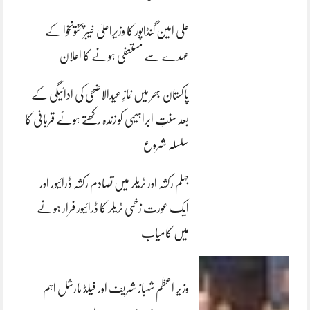
علی امین گنڈاپور کا وزیراعلیٰ خیبرپختونخوا کے
عہدے سے مستعفی ہونے کا اعلان
پاکستان بھر میں نمازِ عیدالاضحی کی ادائیگی کے
بعد سنتِ ابراہیمی کو زندہ رکھتے ہوئے قربانی کا
سلسلہ شروع
جہلم رکشہ اور ٹریلر میں تصادم رکشہ ڈرائیور اور
ایک عورت زخمی ٹریلر کا ڈرائیور فرار ہونے
میں کامیاب
وزیر اعظم شہباز شریف اور فیلڈ مارشل اہم