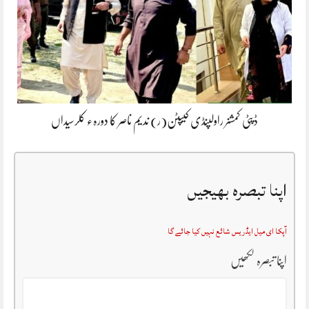
ڈپٹی کمشنر راولپنڈی کیپٹن(ر) ندیم ناصر کا دورہء کلرسیداں
اپنا تبصرہ بھیجیں
آپکا ای میل ایڈریس شائع نہیں کیا جائے گا
اپنا تبصرہ لکھیں