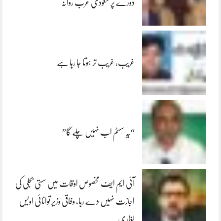
دورے پر سعودی عرب روانہ
غریب، غریب تر ہوتا جا رہا ہے
“یہ سسٹم اب نہیں چلے گا”
آئی ایم ایف مخصوص اوقات میں سستی بجلی کی
اجازت نہیں دے رہا، وفاقی وزیر توانائی اویس
لغاری