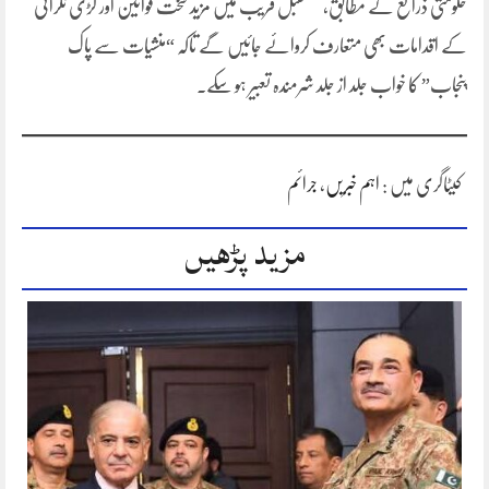
حکومتی ذرائع کے مطابق، مستقبل قریب میں مزید سخت قوانین اور کڑی نگرانی
کے اقدامات بھی متعارف کروائے جائیں گے تاکہ “منشیات سے پاک
پنجاب” کا خواب جلد از جلد شرمندہ تعبیر ہو سکے۔
کیٹاگری میں :
اہم خبریں
،
جرائم
مزید پڑھیں