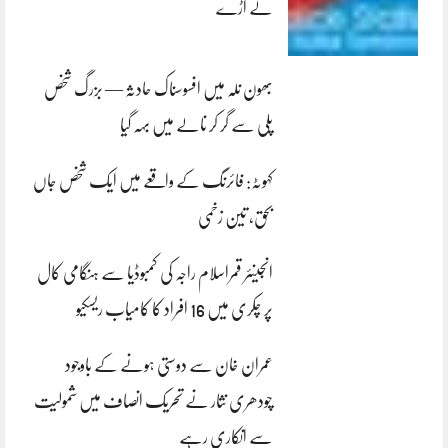
لے اڑے
بھون نلہ میں افسوسناک حادثہ — بزرگ شخص
پلی سے گر کر نالے میں بہہ گیا
کہوٹہ: فائرنگ کے واقعے میں ایک شخص جاں
بحق، تین زخمی
انجینئر قمراسلام راجہ کی کمبوڈیا سے ہنگامی کال
پر چکری میں 16 افراد کا کامیاب ریسکیو
عمران خان سے دوستی ہونے کے باوجود
چودھری نثار نے تحریک انصاف میں شمولیت
سے انکاری رہے