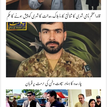
قائداعظم نامی شہری کا شناختی کارڈ بلاک،عدالت کا شہری کو پیش ہونے کا حکم
چارسدہ کا بہادر سپوت وطن کی حرمت پر قربان