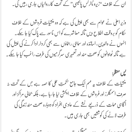
ان کے خلاف “زیرو ٹالرنس پالیسی” کے تحت کارروائیاں جاری رہیں گی۔
وزیر اعلیٰ نے عوام سے بھی اپیل کی ہے کہ وہ منشیات فروشوں کے خلاف
حکام کو بروقت اطلاع دیں تاکہ معاشرے کو اس ناسور سے پاک کیا جا سکے۔
انہوں نے والدین، اساتذہ اور سماجی رہنماؤں سے بھی کردار ادا کرنے کی اپیل کی
ہے تاکہ نوجوانوں کو صحت مند اور تعمیری سرگرمیوں کی طرف راغب کیا جا سکے۔
پس منظر:
منشیات کے خلاف یہ مہم ایک جامع حکمتِ عملی کا حصہ ہے جس کے تحت نہ
صرف اسمگلرز اور فروشوں کے خلاف ایکشن لیا جا رہا ہے، بلکہ بحالی مراکز اور
آگاہی مہمات کے ذریعے نشے کے عادی افراد کو دوبارہ صحت مند زندگی کی
طرف لانے کی کوششیں بھی جاری ہیں۔