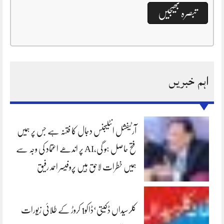
اہم خبریں
آرٹیفشل انٹلیجنس دجال کا فتنہ ہے جس پر ہمیں
فتح حاصل ہو گی،AI پر اندھے اعتماد کی وجہ سے
ہمیں خطرات لاحق ہیں پروفیسر احمد رفیق
کلرسیداں ڈکیتی‘ڈاکو1 کروڑ کے طلائی زیورات