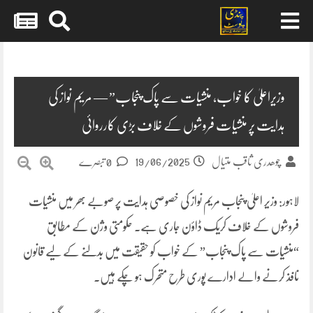
Skip
to
content
وزیراعلیٰ کا خواب، منشیات سے پاک پنجاب” — مریم نواز کی
ہدایت پر منشیات فروشوں کے خلاف بڑی کارروائی
19/06/2025
چوھدری ثاقب متیال
0 تبصرے
لاہور: وزیر اعلیٰ پنجاب مریم نواز کی خصوصی ہدایت پر صوبے بھر میں منشیات
فروشوں کے خلاف کریک ڈاؤن جاری ہے۔ حکومتی وژن کے مطابق
“منشیات سے پاک پنجاب” کے خواب کو حقیقت میں بدلنے کے لیے قانون
نافذ کرنے والے ادارے پوری طرح متحرک ہو چکے ہیں۔