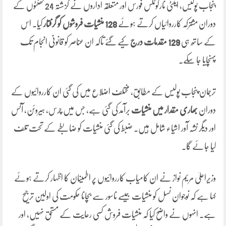
پنجاب پولیس، اینٹی نارکوٹکس فورس اور متعلقہ اداروں نے گزشتہ 24 گھنٹوں کے
دوران مشترکہ کارروائیاں کرتے ہوئے
128 منشیات فروشوں کو گرفتار
کیا۔ اس
کے ساتھ ہی
129 مقدمات درج
کیے گئے تاکہ ان عناصر کو قانونی انجام تک
پہنچایا جا سکے۔
ترجمان پنجاب پولیس کے مطابق، مختلف اضلاع میں کی گئی ان کارروائیوں کے
دوران
بھاری مقدار میں منشیات
برآمد کی گئی ہے، جس میں چرس، ہیروئن، آئس
اور دیگر نشہ آور اشیاء شامل ہیں۔ ضبط کی گئی منشیات کو ضابطے کے تحت تلف
کیا جائے گا۔
وزیراعلیٰ مریم نواز نے ان کامیاب کارروائیوں پر اطمینان کا اظہار کرتے ہوئے
کہا ہے کہ نوجوان نسل کو منشیات جیسے ناسور سے بچانا حکومت کی اولین ترجیح
ہے۔ انہوں نے واضح کیا کہ منشیات فروش کسی رعایت کے مستحق نہیں، اور