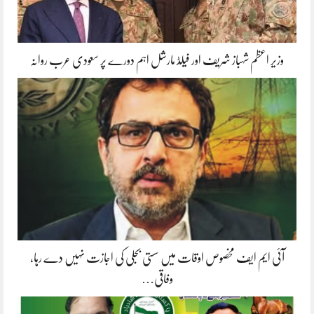
وزیر اعظم شہباز شریف اور فیلڈ مارشل اہم دورے پر سعودی عرب روانہ
آئی ایم ایف مخصوص اوقات میں سستی بجلی کی اجازت نہیں دے رہا،
وفاقی…