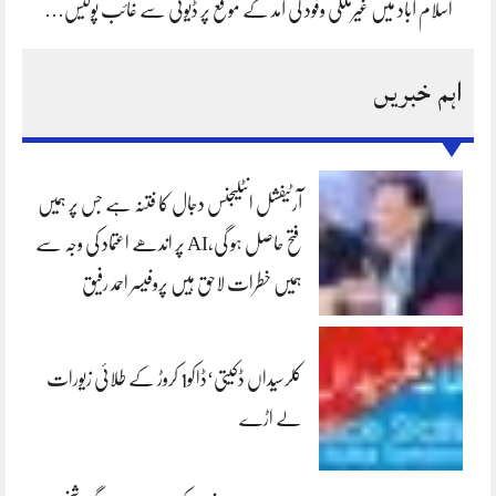
اسلام آباد میں غیرملکی وفود کی آمد کے موقع پر ڈیوٹی سے غائب پولیس…
اہم خبریں
آرٹیفشل انٹلیجنس دجال کا فتنہ ہے جس پر ہمیں
فتح حاصل ہو گی،AI پر اندھے اعتماد کی وجہ سے
ہمیں خطرات لاحق ہیں پروفیسر احمد رفیق
کلرسیداں ڈکیتی‘ڈاکو1 کروڑ کے طلائی زیورات
لے اڑے