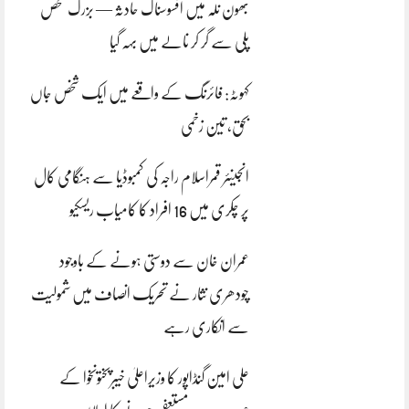
بھون نلہ میں افسوسناک حادثہ — بزرگ شخص
پلی سے گر کر نالے میں بہہ گیا
کہوٹہ: فائرنگ کے واقعے میں ایک شخص جاں
بحق، تین زخمی
انجینئر قمراسلام راجہ کی کمبوڈیا سے ہنگامی کال
پر چکری میں 16 افراد کا کامیاب ریسکیو
عمران خان سے دوستی ہونے کے باوجود
چودھری نثار نے تحریک انصاف میں شمولیت
سے انکاری رہے
علی امین گنڈاپور کا وزیراعلیٰ خیبرپختونخوا کے