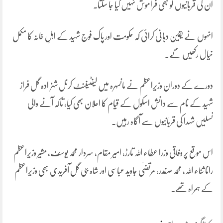
ان کی قربانیوں کو کبھی فراموش نہیں کیا جا سکتا۔
انہوں نے یقین دہانی کرائی کہ حکومت اور پاک فوج شہید کے اہلِ خانہ کا مکمل
خیال رکھیں گے۔
دورے کے دوران وزیراعظم نے مانسہرہ میں لیفٹیننٹ کرنل شہزادہ گل فراز
شہید کے نام سے دانش اسکول کے قیام کا اعلان بھی کیا، تاکہ آنے والی
نسلیں شہدا کی قربانیوں سے آگاہ رہیں۔
اس موقع پر وفاقی وزرا عطاء اللہ تارڑ، امیر مقام، سردار محمد یوسف، مشیر وزیراعظم
رانا ثناء اللہ، محمد صفدر، مرتضٰی جاوید عباسی اور شاہ جی گل آفریدی بھی وزیراعظم
کے ہمراہ تھے۔