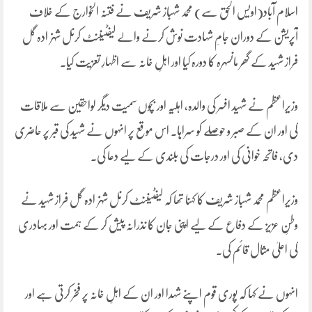
اسلام آباد(اویس الحق سے) محمد شہباز شریف نے فتنہ الخوارج کے خلاف
آپریشن کے دوران جامِ شہادت نوش کرنے والے لیفٹیننٹ کرنل شہزادہ گل
فراز شہید کے گھر مانسہرہ کا دورہ کیا اور اہلِ خانہ سے اظہارِ تعزیت کیا۔
وزیراعظم نے شہید افسر کی والدہ، اہلیہ اور بچوں سمیت دیگر لواحقین سے ملاقات
کی اور ان کے صبر و حوصلے کو سراہا۔ اس موقع پر انہوں نے شہید کی قبر پر حاضری
دی، فاتحہ خوانی کی اور درجات کی بلندی کے لیے دعا کی۔
وزیراعظم محمد شہباز شریف کا کہنا تھا کہ لیفٹیننٹ کرنل شہزادہ گل فراز شہید نے
وطنِ عزیز کے دفاع کے لیے اپنی جان کا نذرانہ پیش کر کے ہمت اور بہادری
کی اعلیٰ مثال قائم کی۔
انہوں نے کہا کہ پوری قوم اپنے شہدا اور ان کے اہلِ خانہ پر فخر کرتی ہے اور