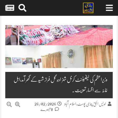
Skip
to
content
وزیراعظم کی لیفٹیننٹ کرنل شہزادہ گل فراز شہید کے گھر آمد،اہل
خانہ سے اظہار تعزیت۔
26/02/2026
اویس الحق پنڈی پوسٹ،اسلام آباد
0 تبصرے