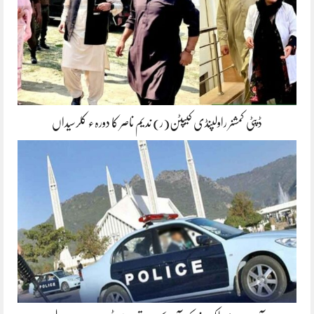
ڈپٹی کمشنر راولپنڈی کیپٹن(ر) ندیم ناصر کا دورہء کلرسیداں