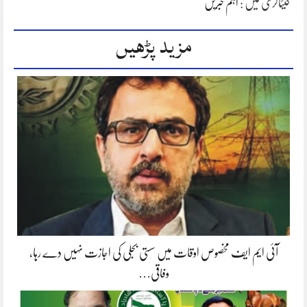
کیٹاگری میں :
اہم خبریں
مزید پڑھیں
آئی ایم ایف مخصوص اوقات میں سستی بجلی کی اجازت نہیں دے رہا،
وفاقی…