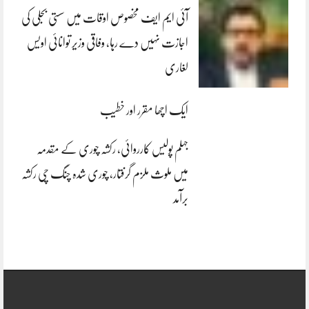
آئی ایم ایف مخصوص اوقات میں سستی بجلی کی
اجازت نہیں دے رہا، وفاقی وزیر توانائی اویس
لغاری
ایک اچھا مقرر اور خطیب
جہلم پولیس کارروائی، رکشہ چوری کے مقدمہ
میں ملوث ملزم گرفتار، چوری شدہ چنگ چی رکشہ
برآمد