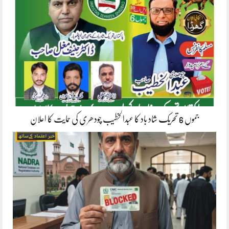
جموں 6 تحریک شاد باد کا عبدالخطیب چودھری کی حمایت کا اعلان