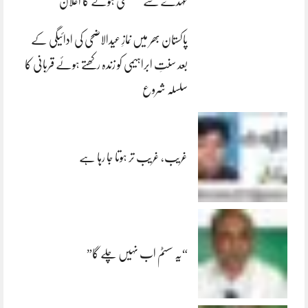
عہدے سے مستعفی ہونے کا اعلان
پاکستان بھر میں نمازِ عیدالاضحی کی ادائیگی کے
بعد سنتِ ابراہیمی کو زندہ رکھتے ہوئے قربانی کا
سلسلہ شروع
غریب، غریب تر ہوتا جا رہا ہے
“یہ سسٹم اب نہیں چلے گا”