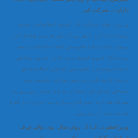
داران نے شرکت کی۔
وزیراعظم نے کہا کہ ٹیرف اصلاحات، مثبت
رجحانات اور ایف بی آر کو جدید، شفاف اور
بہتر بنانے کے حکومتی اقدامات کے درست
ہونے کا ٹھوس ثبوت ہے، تازہ ترین معاشی
اعدادوشمار، حکومتی معاشی اصلاحات کو
درست ثابت کررہے ہیں جن کے نتیجے میں
معاشی ترقی کی رفتار ہر دِن بہتر ہورہی ہے
جس کے شواہد بھی کاروباری برادری اور قوم
کے سامنے آرہے ہیں۔
وزیراعظم نے کہا کہ رواں سال ہونے والی ٹیرف