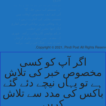
غریب، غریب تر ہوتا جا رہا ہے
“یہ سسٹم اب نہیں چلے گا”
آئی ایم ایف مخصوص اوقات میں
سستی بجلی کی اجازت نہیں دے
رہا، وفاقی وزیر توانائی اویس لغاری
ایک اچھا مقرر اور خطیب
جہلم پولیس کارروائی، رکشہ چوری
کے مقدمہ میں ملوث ملزم گرفتار،
چوری شدہ چنگ چی رکشہ برآمد
Copyright © 2021, Pindi Post All Rights Rese
اگر آپ کو کسی
مخصوص خبر کی تلاش
ے تو یہاں نیچے دئے گئے
اکس کی مدد سے تلاش
کریں