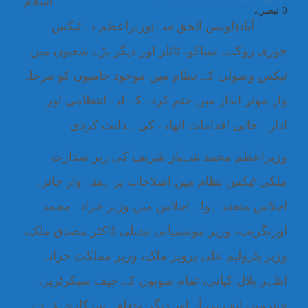
اسلام
0 تبصرے
آباد(اویس الحق سے)وزیراعظم نے ٹیکس
چوری روکنے، تمباکو، ٹائلز اور دیگر بڑے شعبوں میں
ٹیکس وصولی کے نظام میں موجود خامیوں کو مرحلہ
وار موثر انداز میں ختم کرنے کے لیے انتظامی اور
ادارہ جاتی اقدامات اٹھانے کی ہدایت کردی۔
وزیراعظم محمد شہباز شریف کی زیر صدارت
ملکی ٹیکس نظام میں اصلاحات پر ہفتہ وار جائزہ
اجلاس منعقد ہوا۔ اجلاس میں وزیر خزانہ محمد
اورنگزیب، وزیر موسمیاتی تبدیلی ڈاکٹر مصدق ملک،
وزیر پٹرولیم علی پرویز ملک، وزیر مملکت خزانہ
اظہر بلال کیانی، تمام صوبوں کے چیف سیکرٹریز،
چیئرمین ایف بی آر اور دیگر متعلقہ سرکاری عہدے