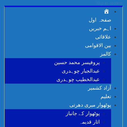
Skip to content
صفحہ اول
اہم خبریں
علاقائی
بین الاقوامی
کالمز
پروفیسر محمد حسین
عبدالجبار چوہدری
عبدالخطیب چوہدری
آزاد کشمیر
تعلیم
پوٹھوار میری دھرتی
پوٹھوار کے جانباز
اثار قدیمہ