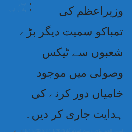
ٹویٹر
وزیراعظم کی
واٹس ایپ
تمباکو سمیت دیگر بڑے
شعبوں سے ٹیکس
وصولی میں موجود
خامیاں دور کرنے کی
ہدایت جاری کر دیں۔
اویس الحق پنڈی پوسٹ،اسلام آباد
15/11/2025
15/11/2025