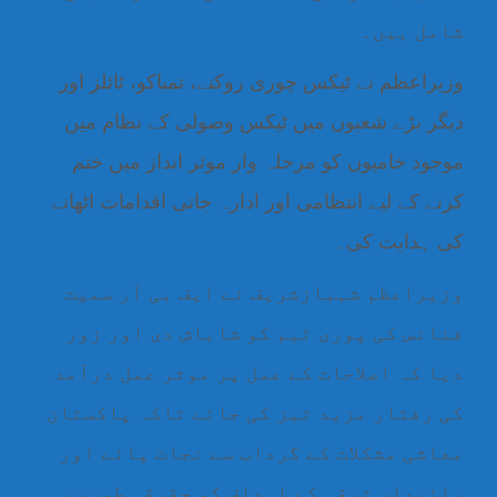
شامل ہیں۔
وزیراعظم نے ٹیکس چوری روکنے، تمباکو، ٹائلز اور
دیگر بڑے شعبوں میں ٹیکس وصولی کے نظام میں
موجود خامیوں کو مرحلہ وار موثر انداز میں ختم
کرنے کے لیے انتظامی اور ادارہ جاتی اقدامات اٹھانے
کی ہدایت کی۔
وزیراعظم شہبازشریف نے ایف بی آر سمیت
فنانس کی پوری ٹیم کو شاباش دی اور زور
دیا کہ اصلاحات کے عمل پر موثر عمل درآمد
کی رفتار مزید تیز کی جائے تاکہ پاکستان
معاشی مشکلات کے گرداب سے نجات پائے اور
پائیدار ترقی کے اہداف کو حقیقی طورپر