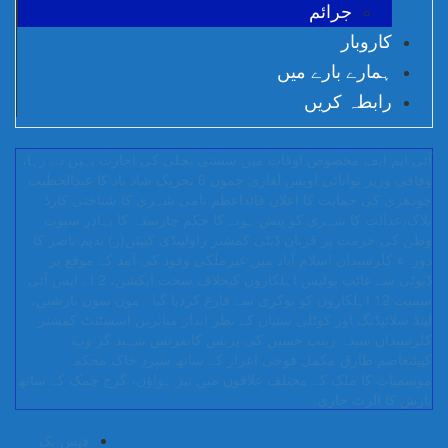
جرائم
کاروبار
ہمارے بارے میں
رابطہ کریں
آئی ایم ایف مخصوص اوقات میں سستی بجلی کی اجازت نہیں دے رہا،
وفاقی وزیر توانائی اویس لغاری
جموں 6 تحریک شاد باد کا عبدالخطیب
چودھری کی حمایت کا اعلان
قائداعظم نامی شہری کا شناختی کارڈ
بلاک،عدالت کا شہری کو پیش ہونے کا حکم
چارسدہ کا بہادر سپوت
وطن کی حرمت پر قربان
ڈپٹی کمشنر راولپنڈی کیپٹن(ر) ندیم ناصر کا
دورہء کلرسیداں
اسلام آباد میں غیرملکی وفود کی آمد کے موقع پر
ڈیوٹی سے غائب پولیس اہلکاروں کیخلاف سخت ایکشن، 2 اے ایس آئی
سمیت 12 اہلکاروں کو نوکری سے فارغ کردیا گیا۔
مون سون بارشیں،
لینڈ سلائیڈنگ اور کوٹلی ستیاں کے نظر انداز متاثرین
اسسٹنٹ کمشنر
کلرسیداں سیدہ زینب حسین کی پریس کانفرنس
شہید گر وپ
کیپٹنعاصم طارق مکمل فوجی اعزاز کے ساتھ سپردِ خاک
محکمہ
موسمیات کا ملک کے مختلف علاقوں میں تیز ہواؤں، گرج چمک کے ساتھ
بارش کا الرٹ جاری.
فیس بک