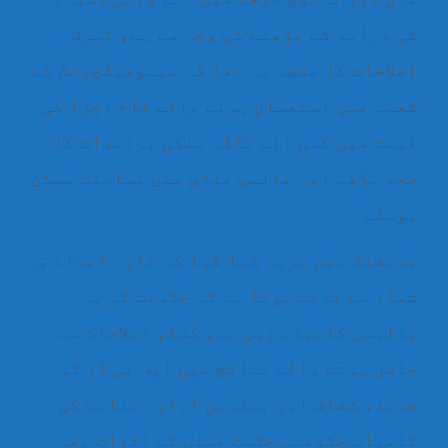
کی درآمد کے بڑھنے کی وجہ سے ہے، ٹیرف
اصلاحات کا مقصد یہ تھا کہ مینوفیکچرنگ کے
شعبے میں استعمال ہونے والے خام اجزا کی
قیمت میں کمی آئے تاکہ ملکی برآمدات کا
حجم بڑھے اور عالمی منڈی میں مسابقت ممکن
ہوسکے۔
بریفنگ میں مزید کہا گیا کہ تازہ اعداد و
شمار سے ثابت ہوتا ہے کہ حکومت کی یہ
پالیسی کامیاب رہی ہے، کسٹم اصلاحات سے
حاصل ہونے والے نتائج میں ایف بی آر کو
جدید، شفاف اور بہترین ادارہ بنانے کی
کامیاب حکومتی حکمت عملی کے اثرات بھی