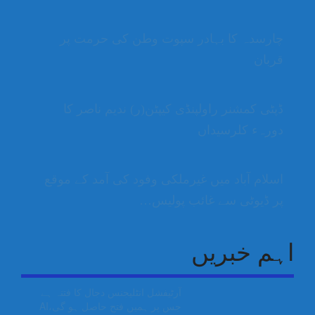
چارسدہ کا بہادر سپوت وطن کی حرمت پر
قربان
ڈپٹی کمشنر راولپنڈی کیپٹن(ر) ندیم ناصر کا
دورہء کلرسیداں
اسلام آباد میں غیرملکی وفود کی آمد کے موقع
پر ڈیوٹی سے غائب پولیس…
اہم خبریں
آرٹیفشل انٹلیجنس دجال کا فتنہ ہے
جس پر ہمیں فتح حاصل ہو گی،AI