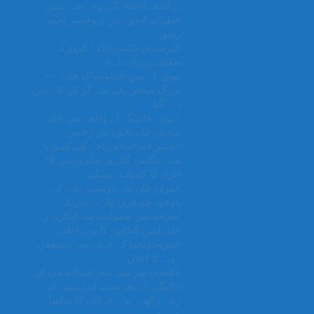
پر اندھے اعتماد کی وجہ سے ہمیں
خطرات لاحق ہیں پروفیسر احمد
رفیق
کلرسیداں ڈکیتی‘ڈاکو1 کروڑ کے
طلائی زیورات لے اڑے
بھون نلہ میں افسوسناک حادثہ —
بزرگ شخص پلی سے گر کر نالے میں
بہہ گیا
کہوٹہ: فائرنگ کے واقعے میں ایک
شخص جاں بحق، تین زخمی
انجینئر قمراسلام راجہ کی کمبوڈیا
سے ہنگامی کال پر چکری میں 16
افراد کا کامیاب ریسکیو
عمران خان سے دوستی ہونے کے
باوجود چودھری نثار نے تحریک
انصاف میں شمولیت سے انکاری رہے
علی امین گنڈاپور کا وزیراعلیٰ
خیبرپختونخوا کے عہدے سے مستعفی
ہونے کا اعلان
پاکستان بھر میں نمازِ عیدالاضحی کی
ادائیگی کے بعد سنتِ ابراہیمی کو
زندہ رکھتے ہوئے قربانی کا سلسلہ
شروع