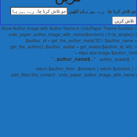
تلاش کرنا چاہ رہے ہیں یہاں لکھیں
// Show Author Image with Author Name in UrduPaper Theme functio
urdu_paper_author_image_with_name($content) { if (is_single()
$author_id = get_the_author_meta('ID'); $author_nam
get_the_author(); $author_avatar = get_avatar($author_id, 48);
48px size image $author_html 
' . $author_name . '
' . $author_avata
'; return $author_html . $content; } return $content; 
add_filter('the_content', 'urdu_paper_author_image_with_name