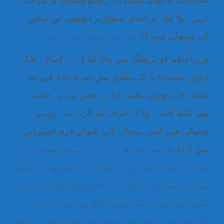
اصلاحات کا کوئی منفی اثر ریونیو وصولی پر مرتب
نہیں ہوا بلکہ درآمدی سطح پر ڈیوٹیوں اور ٹیکس
کی وصولی میں 25 فی صد اضافہ ہوا ہے۔
وزیراعظم کو بریفنگ میں بتایا گیا کہ یہ اضافہ قابل
ڈیوٹی مصنوعات کی مقدار میں صرف 3.6 فی صد
اضافہ کے باوجود سامنے آیا ہے جس سے یہ خدشہ
بھی غلط ثابت ہوا کہ ٹیرف کم کرنے سے ریونیو
وصولی میں کمی ہوجائے گی، ڈیوٹی فری امپورٹس
میں 41.5 فی صد اضافہ ہوا ہے جس کا مطلب ہے
کہ درآمدات میں بڑا اضافہ اُن مصنوعات میں
ہوا ہے جو خام مال اور انٹرمیڈیٹ کے درجے
میں آتی ہیں اسے نچلی سطح پر پیداواری
اثرات میں نمایاں بہتری کی علامت قرار دیا