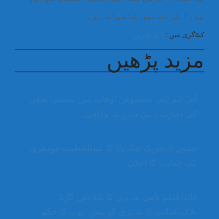
پورا کرنے میں کامیاب ہو۔
کیٹاگری میں :
اہم خبریں
مزید پڑھیں
آئی ایم ایف مخصوص اوقات میں سستی بجلی
کی اجازت نہیں دے رہا، وفاقی…
جموں 6 تحریک شاد باد کا عبدالخطیب چودھری
کی حمایت کا اعلان
قائداعظم نامی شہری کا شناختی کارڈ
بلاک،عدالت کا شہری کو پیش ہونے کا حکم