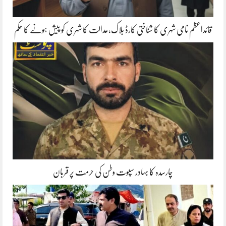
قائداعظم نامی شہری کا شناختی کارڈ بلاک،عدالت کا شہری کو پیش ہونے کا حکم
چارسدہ کا بہادر سپوت وطن کی حرمت پر قربان