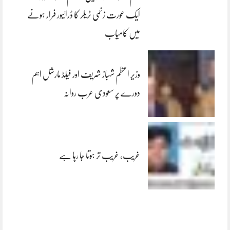
ایک عورت زخمی ٹریلر کا ڈرائیور فرار ہونے
میں کامیاب
وزیر اعظم شہباز شریف اور فیلڈ مارشل اہم
دورے پر سعودی عرب روانہ
غریب، غریب تر ہوتا جا رہا ہے