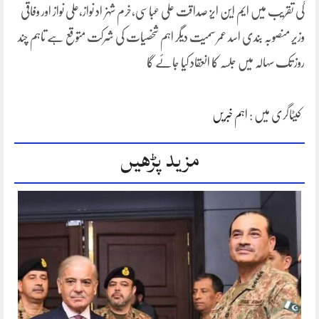
گی تقریب میں ایم این ایز صداقت علی عباسی،خرم شہزاد نواز،علی نواز اور وفاقی
وزیر منصوبہ بندی اسد عمر سمیت دیگر اہم شخصیات کی شرکت متوقع ہے تاہم چند
روز تک سہالہ میں جلسہ کا انعقاد کیا جائے گا
کیٹاگری میں :
اہم خبریں
مزید پڑھیں