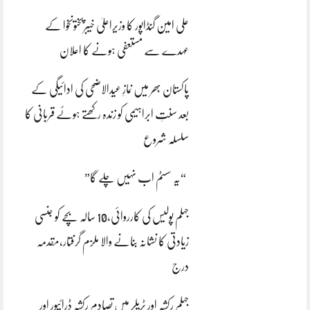
علی امین گنڈاپور کا وزیراعلیٰ خیبرپختونخوا کے
عہدے سے مستعفی ہونے کا اعلان
پاکستان بھر میں نمازِ عیدالاضحی کی ادائیگی کے
بعد سنتِ ابراہیمی کو زندہ رکھتے ہوئے قربانی کا
سلسلہ شروع
“یہ سسٹم اب نہیں چلے گا”
جہلم پولیس کی کارروائی،10 سالہ بچے کو جنسی
زیادتی کا نشانہ بنانے والا ملزم گرفتار،مقدمہ
درج
جہلم رکشہ اور ٹریلر میں تصادم رکشہ ڈرائیور اور