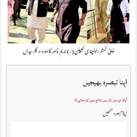
ڈپٹی کمشنر راولپنڈی کیپٹن(ر) ندیم ناصر کا دورہء کلرسیداں
اپنا تبصرہ بھیجیں
آپکا ای میل ایڈریس شائع نہیں کیا جائے گا
اپنا تبصرہ لکھیں