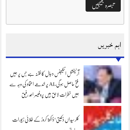
اہم خبریں
آرٹیفشل انٹلیجنس دجال کا فتنہ ہے جس پر ہمیں
فتح حاصل ہو گی،AI پر اندھے اعتماد کی وجہ سے
ہمیں خطرات لاحق ہیں پروفیسر احمد رفیق
کلرسیداں ڈکیتی‘ڈاکو1 کروڑ کے طلائی زیورات