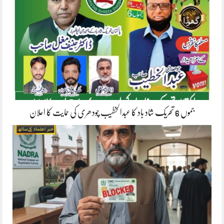
جموں 6 تحریک شاد باد کا عبدالخطیب چودھری کی حمایت کا اعلان