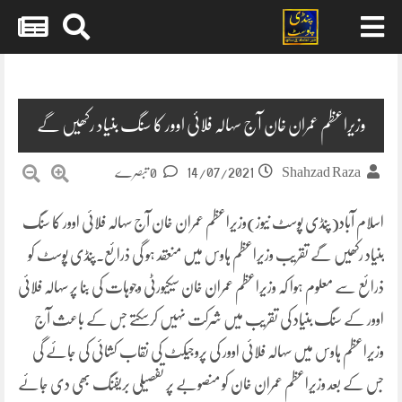
Skip
to
content
وزیراعظم عمران خان آج سہالہ فلائی اوور کا سنگ بنیاد رکھیں گے
14/07/2021
Shahzad Raza
0 تبصرے
اسلام آباد(پنڈی پوسٹ نیوز)وزیراعظم عمران خان آج سہالہ فلائی اوور کا سنگ
بنیاد رکھیں گے تقریب وزیراعظم ہاوس میں منعقد ہو گی ذرائع۔پنڈی پوسٹ کو
ذرائع سے معلوم ہوا کہ وزیراعظم عمران خان سیکیورٹی وجوہات کی بنا پر سہالہ فلائی
اوور کے سنگ بنیاد کی تقریب میں شرکت نہیں کرسکتے جس کے باعث آج
وزیراعظم ہاوس میں سہالہ فلائی اوور کی پروجیکٹ کی نقاب کشائی کی جائے گی
جس کے بعد وزیراعظم عمران خان کو منصوبے پر تفصیلی بریفنگ بھی دی جائے