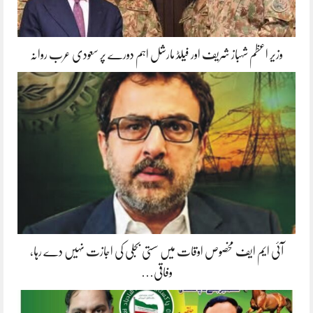
وزیر اعظم شہباز شریف اور فیلڈ مارشل اہم دورے پر سعودی عرب روانہ
آئی ایم ایف مخصوص اوقات میں سستی بجلی کی اجازت نہیں دے رہا،
وفاقی…