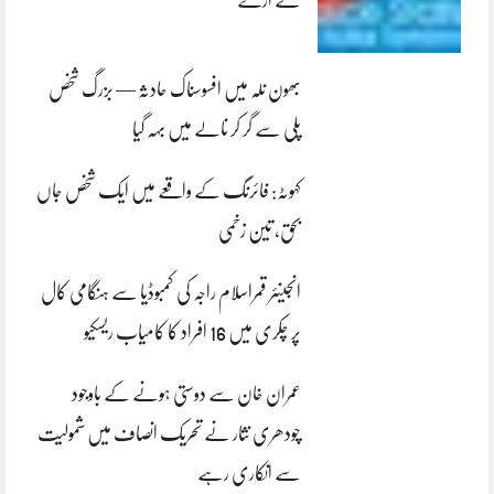
لے اڑے
بھون نلہ میں افسوسناک حادثہ — بزرگ شخص
پلی سے گر کر نالے میں بہہ گیا
کہوٹہ: فائرنگ کے واقعے میں ایک شخص جاں
بحق، تین زخمی
انجینئر قمراسلام راجہ کی کمبوڈیا سے ہنگامی کال
پر چکری میں 16 افراد کا کامیاب ریسکیو
عمران خان سے دوستی ہونے کے باوجود
چودھری نثار نے تحریک انصاف میں شمولیت
سے انکاری رہے