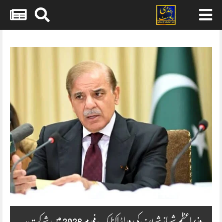
Skip
to
content
وزیراعظم شہباز شریف کی ورلڈ اکنامک فورم 2026 میں شرکت،