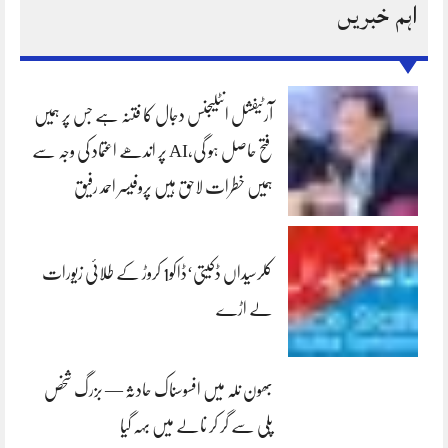
اہم خبریں
آرٹیفشل انٹلیجنس دجال کا فتنہ ہے جس پر ہمیں
فتح حاصل ہو گی،AI پر اندھے اعتماد کی وجہ سے
ہمیں خطرات لاحق ہیں پروفیسر احمد رفیق
کلرسیداں ڈکیتی‘ڈاکو1 کروڑ کے طلائی زیورات
لے اڑے
بھون نلہ میں افسوسناک حادثہ — بزرگ شخص
پلی سے گر کر نالے میں بہہ گیا