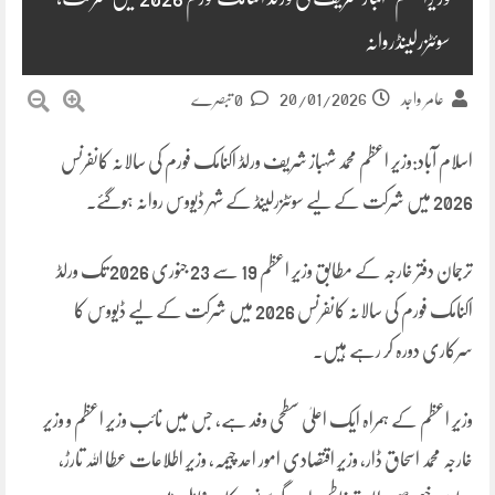
سوئٹزرلینڈروانہ
20/01/2026
عامر واجد
0 تبصرے
اسلام آباد:وزیر اعظم محمد شہباز شریف ورلڈ اکنامک فورم کی سالانہ کانفرنس
2026 میں شرکت کے لیے سوئٹزرلینڈ کے شہر ڈیووس روانہ ہوگئے۔
ترجمان دفتر خارجہ کے مطابق وزیرِ اعظم 19 سے 23 جنوری 2026 تک ورلڈ
اکنامک فورم کی سالانہ کانفرنس 2026 میں شرکت کے لیے ڈیووس کا
سرکاری دورہ کر رہے ہیں۔
وزیرِ اعظم کے ہمراہ ایک اعلیٰ سطحی وفد ہے، جس میں نائب وزیرِ اعظم و وزیر
خارجہ محمد اسحاق ڈار، وزیرِ اقتصادی امور احد چیمہ، وزیرِ اطلاعات عطا اللہ تارڑ،