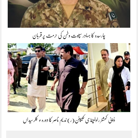
چارسدہ کا بہادر سپوت وطن کی حرمت پر قربان
ڈپٹی کمشنر راولپنڈی کیپٹن(ر) ندیم ناصر کا دورہء کلرسیداں