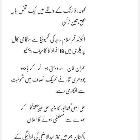
کہوٹہ: فائرنگ کے واقعے میں ایک شخص جاں
بحق، تین زخمی
انجینئر قمراسلام راجہ کی کمبوڈیا سے ہنگامی کال
پر چکری میں 16 افراد کا کامیاب ریسکیو
عمران خان سے دوستی ہونے کے باوجود
چودھری نثار نے تحریک انصاف میں شمولیت
سے انکاری رہے
علی امین گنڈاپور کا وزیراعلیٰ خیبرپختونخوا کے
عہدے سے مستعفی ہونے کا اعلان
پاکستان بھر میں نمازِ عیدالاضحی کی ادائیگی کے