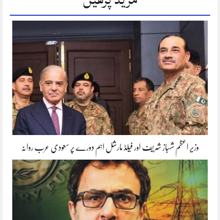
وزیر اعظم شہباز شریف اور فیلڈ مارشل اہم دورے پر سعودی عرب روانہ