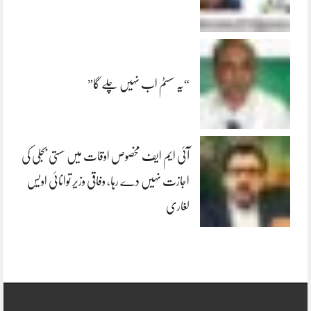
“یہ سسٹم اب نہیں چلے گا”
آئی ایم ایف مخصوص اوقات میں سستی بجلی کی
اجازت نہیں دے رہا، وفاقی وزیر توانائی اویس
لغاری