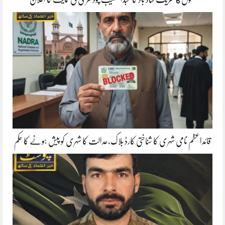
قائداعظم نامی شہری کا شناختی کارڈ بلاک،عدالت کا شہری کو پیش ہونے کا حکم