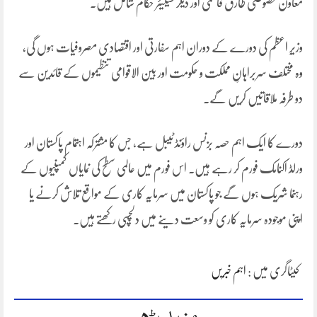
معاون خصوصی طارق فاطمی اور دیگر سینیئر حکام شامل ہیں۔
وزیرِ اعظم کی دورے کے دوران اہم سفارتی اور اقتصادی مصروفیات ہوں گی،
وہ مختلف سربراہانِ مملکت و حکومت اور بین الاقوامی تنظیموں کے قائدین سے
دو طرفہ ملاقاتیں کریں گے۔
دورے کا ایک اہم حصہ بزنس راؤنڈ ٹیبل ہے، جس کا مشترکہ اہتمام پاکستان اور
ورلڈ اکنامک فورم کر رہے ہیں۔ اس فورم میں عالمی سطح کی نمایاں کمپنیوں کے
رہنما شریک ہوں گے جو پاکستان میں سرمایہ کاری کے مواقع تلاش کرنے یا
اپنی موجودہ سرمایہ کاری کو وسعت دینے میں دلچسپی رکھتے ہیں۔
کیٹاگری میں :
اہم خبریں
مزید پڑھیں