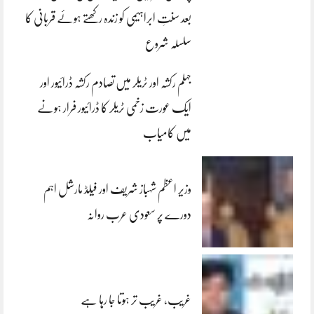
بعد سنتِ ابراہیمی کو زندہ رکھتے ہوئے قربانی کا
سلسلہ شروع
جہلم رکشہ اور ٹریلر میں تصادم رکشہ ڈرائیور اور
ایک عورت زخمی ٹریلر کا ڈرائیور فرار ہونے
میں کامیاب
وزیر اعظم شہباز شریف اور فیلڈ مارشل اہم
دورے پر سعودی عرب روانہ
غریب، غریب تر ہوتا جا رہا ہے