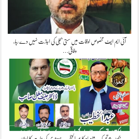
آئی ایم ایف مخصوص اوقات میں سستی بجلی کی اجازت نہیں دے رہا،
وفاقی…
جموں 6 تحریک شاد باد کا عبدالخطیب چودھری کی حمایت کا اعلان