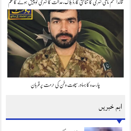
قائداعظم نامی شہری کا شناختی کارڈ بلاک،عدالت کا شہری کو پیش ہونے کا حکم
چارسدہ کا بہادر سپوت وطن کی حرمت پر قربان
اہم خبریں