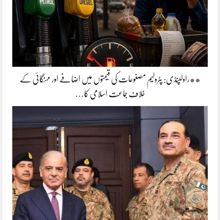
**راولپنڈی: پٹرولیم مصنوعات کی قیمتوں میں اضافے اور مہنگائی کے
خلاف جماعت اسلامی کا…