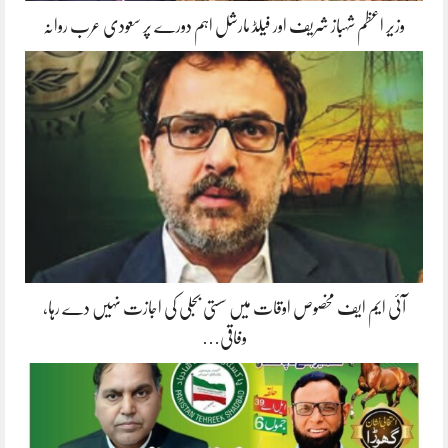
وزیر اعظم شہباز شریف اور فیلڈ مارشل اہم دورے پر سعودی عرب روانہ
آئی ایم ایف مخصوص اوقات میں سستی بجلی کی اجازت نہیں دے رہا،
وفاقی…