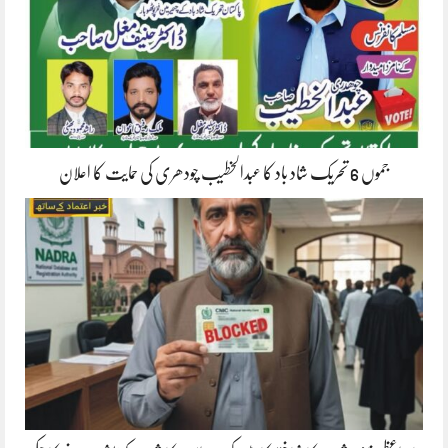
جموں 6 تحریک شاد باد کا عبدالخطیب چودھری کی حمایت کا اعلان