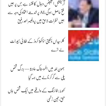
آرٹیفشل انٹلیجنس دجال کا فتنہ ہے جس پر ہمیں
فتح حاصل ہو گی،AI پر اندھے اعتماد کی وجہ سے
ہمیں خطرات لاحق ہیں پروفیسر احمد رفیق
کلرسیداں ڈکیتی‘ڈاکو1 کروڑ کے طلائی زیورات
لے اڑے
بھون نلہ میں افسوسناک حادثہ — بزرگ شخص
پلی سے گر کر نالے میں بہہ گیا
کہوٹہ: فائرنگ کے واقعے میں ایک شخص جاں
بحق، تین زخمی