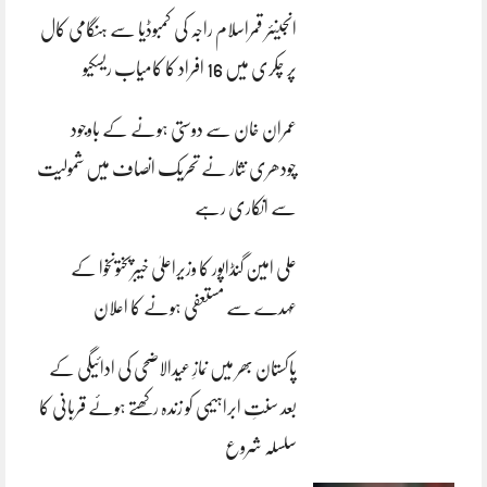
انجینئر قمراسلام راجہ کی کمبوڈیا سے ہنگامی کال
پر چکری میں 16 افراد کا کامیاب ریسکیو
عمران خان سے دوستی ہونے کے باوجود
چودھری نثار نے تحریک انصاف میں شمولیت
سے انکاری رہے
علی امین گنڈاپور کا وزیراعلیٰ خیبرپختونخوا کے
عہدے سے مستعفی ہونے کا اعلان
پاکستان بھر میں نمازِ عیدالاضحی کی ادائیگی کے
بعد سنتِ ابراہیمی کو زندہ رکھتے ہوئے قربانی کا
سلسلہ شروع