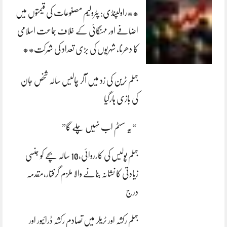
**راولپنڈی: پٹرولیم مصنوعات کی قیمتوں میں
اضافے اور مہنگائی کے خلاف جماعت اسلامی
کا دھرنا، شہریوں کی بڑی تعداد کی شرکت**
جہلم ٹرین کی زد میں آکر چالیس سالہ شخص جان
کی بازی ہارگیا
“یہ سسٹم اب نہیں چلے گا”
جہلم پولیس کی کارروائی،10 سالہ بچے کو جنسی
زیادتی کا نشانہ بنانے والا ملزم گرفتار،مقدمہ
درج
جہلم رکشہ اور ٹریلر میں تصادم رکشہ ڈرائیور اور