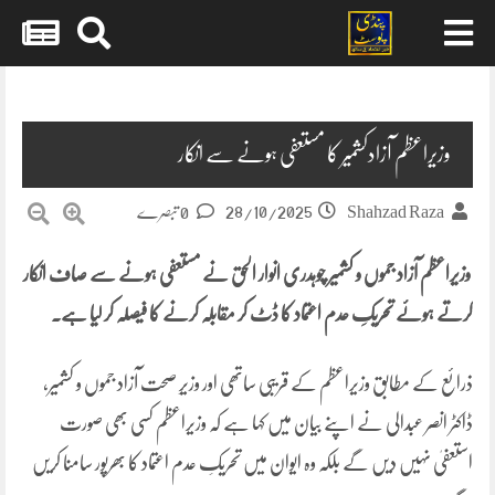
Skip
to
content
وزیراعظم آزادکشمیر کا مستعفی ہونے سے انکار
28/10/2025
Shahzad Raza
0 تبصرے
وزیراعظم آزاد جموں و کشمیر چوہدری انوار الحق نے مستعفی ہونے سے صاف انکار
کرتے ہوئے تحریکِ عدم اعتماد کا ڈٹ کر مقابلہ کرنے کا فیصلہ کر لیا ہے۔
ذرائع کے مطابق وزیراعظم کے قریبی ساتھی اور وزیرِ صحت آزاد جموں و کشمیر،
ڈاکٹر انصر عبدالی نے اپنے بیان میں کہا ہے کہ وزیراعظم کسی بھی صورت
استعفیٰ نہیں دیں گے بلکہ وہ ایوان میں تحریکِ عدم اعتماد کا بھرپور سامنا کریں