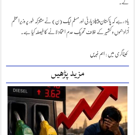
گے۔
یاد رہے کہ پاکستان پیپلز پارٹی اور مسلم لیگ (ن) نے مشترکہ طور پر وزیراعظم
آزاد جموں و کشمیر کے خلاف تحریکِ عدم اعتماد لانے کا فیصلہ کیا ہے۔
کیٹاگری میں :
اہم خبریں
مزید پڑھیں