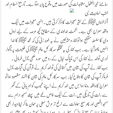
سامنے محیر العقول مشاہدات کی صورت میں وقوع پذیر ہوتا ہے۔
تاریخ اسلام اور
کتب احادیث نبی
آخرالزماںﷺ کے کثیر معجزات کا ذکر کرتی ہیں۔ انہی معجزات میں ایک
واقعہ معراج بھی ہے۔ حکمت خداوندی کے مطابق کچھ عرصہ کے لیے نزول
وحی کا سلسلہ منقطع ہوا تو کفار و مشرکین نے یہ طعنہ زنی کی کہ محمد ﷺ کا خدا
انہیں چھوڑ گیا ہے۔ جب کفار کی یہ گفتگو سرکار کل عالم ﷺ کی طبیعت پر ناگوار
گزری تواللہ نے کفار کی اس ناپاک خیال کے رد میں سورہ ضحی نازل فرمائی ۔
جب کفار نے آپ کی شان میں گستاخی کی تو اللہ کریم نے قرآن کی آیات نازل
فرماکر آپ کی شان کا دفاع کیا۔ جب سرکار کل عالم کی شان کا اظہار مقصود ہوا تو
معراج کا واقعہ رونما ہوا جس میں اللہ کریم نے اپنے محبوب کو ام ہانی کے گھر
سے رات کی تاریکی میں رات کے ایک خاص لمحے میں پہلے مسجد حرام سے
مسجد اقصیٰ اور پھر سبع سماوات سے ارفع تر عرش معلی پر مہمان بنا کر اپنا دیدار بھی