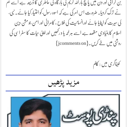
بن کر آئی اور دن میں پانچ بار اللہ کریم کی بارگاہ کی حاضر ی کا ذریعہ ہے اسے ہم
نے ترک کردیا۔ ضرورت اس امر کی ہے کہ اسوہ رسول ؐ کو اختیار کیا جائے۔ نبی ؐ
کی سیرت کو اپنایا جائے اورانسانیت کی فلاح ، کامرانی اور امن جو مشن دین
اسلام کا بنیادی مقصد ہے اسے ہر لمحہ یا د رکھیں اور اپنی حیات کا سفر اسی کی
روشنی میں طے کریں۔{jcomments on}
کیٹاگری میں :
کالم
مزید پڑھیں