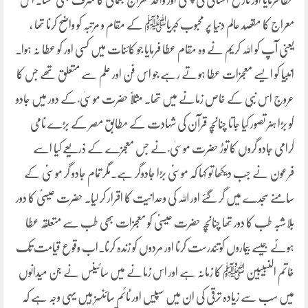
عطا فرمایا اور تاریخ انسانی کی پہلی اور واحد معراج جسمانی کا شرف بھی بخشا۔ اس
معراج کا مقصد عالم دنیا پر محبوب کبریاﷺ کے مقام و مرتبہ کو واضح کرنا تھا ،
یعنی آپ کو اللہ کریم نے وہ مقام عطا فرمایا جو کائنات میں کسی اور کو عطا نہ ہوا۔
انبیا کو ایسے معجزات عطا ہوتے رہے جو اس فن اور علم سے متعلق تھے جس کا
عروج اس نبی کے خاص زمانے میں تھا۔ مثلاً حضرت موسیٰ ؑ کے دور میں جادو
کو بڑا ہنر تصور کیا جاتا چنانچہ قرآن کی شہادت کے مطابق مصر کے بڑے نامی
گرامی جادو گروں کا توڑ حضرت موسیٰ ؑ نے جس معجزے کے ذریعے کیا اسے
فرعون نے جب دیکھا تو کہا کہ موسیٰؑ بڑا جادوگر ہے۔مگر تمام جادو گر موسیٰؑ کے
سامنے سجدے میں گر گئے اور اللہ کی وحدانیت کا اقرار کر لیا۔ حضرت عیسیٰؑ کا دور
بلاشبہ طب کا دور تھا چنانچہ حضرت عیسیٰؑ کو معجزات بھی طب سے متعلقہ عطا
ہوئے جیسے بیماروں کوتندرست کرنا اور مردوں کو زندہ کرنا۔اب وقوع قیامت تک
خاتم النبیبین ﷺ کا زمانہ ہے اور اس زمانے میں سائینس نے جن میدانوں
میں سب سے زیادہ ترقی کی ان میں سپیس اور ٹائم سائنسز ہیں یہی وجہ ہے کہ