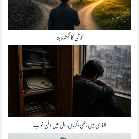
خوشی کا گمشدہ پتہ
الماری میں رکھی ڈگریاں، دل میں دفن خواب