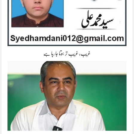
غریب، غریب تر ہوتا جا رہا ہے