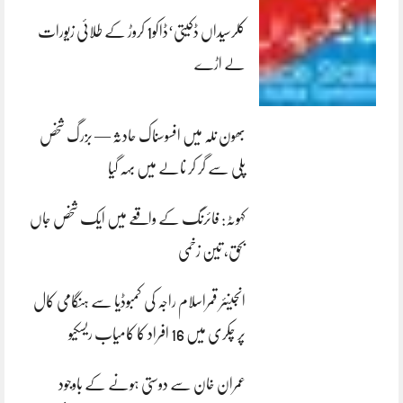
کلرسیداں ڈکیتی‘ڈاکو1 کروڑ کے طلائی زیورات
لے اڑے
بھون نلہ میں افسوسناک حادثہ — بزرگ شخص
پلی سے گر کر نالے میں بہہ گیا
کہوٹہ: فائرنگ کے واقعے میں ایک شخص جاں
بحق، تین زخمی
انجینئر قمراسلام راجہ کی کمبوڈیا سے ہنگامی کال
پر چکری میں 16 افراد کا کامیاب ریسکیو
عمران خان سے دوستی ہونے کے باوجود