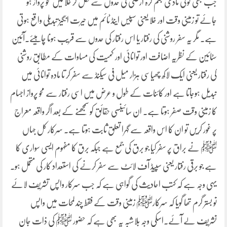
جب بھی کوئی مادی جسم کرہ ارضی کی حدوں سے نکل کر خلا میں محو پرواز ہو
جائے تو زمینی وقت اور خلا یعنی سپیس اینڈ ٹائم میں حیرت انگیز تبدیلی واقع ہوتی
ہے۔ مگر یہ سفر روشنی کی رفتار یا اس رفتار کی حدوں سے قریب ہونا چاہیئے۔آئین
سٹائین کے نظریہ اضافت اور توانائی اور کمیت کی مساوات کے مطابق روشنی
کی رفتار یعنی ایک لاکھ چھیاسی ہزار میل فی سیکنڈ سے سفر کر تا مادہ توانائی میں
تبدیل ہوجاتا ہے اور کائنات کے طول و عرض میں اسی رفتار سے محو پرواز اجسام
کا زمینی وقت صفر ہوتا ہے۔ ان سائینسی حقائق کو سمجھنے کے بعد اگر واقعہ معراج
پر غور کریں تو ان کا اس واقعہ سے گہرا تعلق ثابت ہوتا ہے۔ سرکار کل جہاں
ﷺ نے براق پر سفر کیا جو برق کی جمع ہے جبکہ برق کا مفہوم ایسی سواری کا
ہے جو برقی رفتار یعنی سپیڈ آف لائٹ سے سفر کرنے کی استعداد کار کی متحمل ہو۔
یہی وجہ ہے کہ کتب احادیث کی گواہی ہے کہ جب سرکار واپس تشریف لائے
تو بستر گرم تھا گویا کہ سرکارﷺ زمینی وقت کے فقط چند لمحات میں واپس
تشریف لے آئے۔اسکی وجہ بلاشبہ یہ بھی ہے کہ حضور ﷺ کی ذات جان