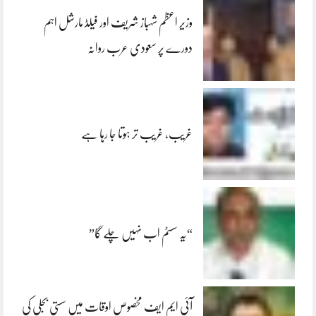
وزیر اعظم شہباز شریف اور فیلڈ مارشل اہم
دورے پر سعودی عرب روانہ
غریب، غریب تر ہوتا جا رہا ہے
“یہ سسٹم اب نہیں چلے گا”
آئی ایم ایف مخصوص اوقات میں سستی بجلی کی