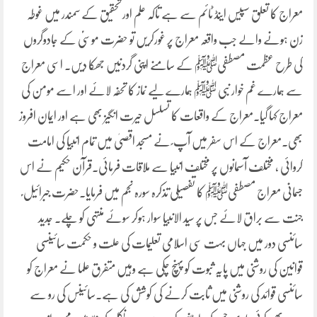
معراج کا تعلق سپیس اینڈ ٹائم سے ہے تاکہ علم اور تحقیق کے سمندر میں غوطہ
زن ہونے والے جب واقعہ معراج پر غورکریں تو حضرت موسیٰؑ کے جادوگروں
کی طرح عظمت مصطفیﷺ کے سامنے اپنی گردنیں جھکا دیں۔ اسی معراج
سے ہمارے غم خوار نبی ﷺ ہمارے لیے نماز کا تحفہ لائے اور اسے مومن کی
معراج کہا گیا۔معراج کے واقعات کا تسلسل حیرت انگیز بھی ہے اور ایمان افروز
بھی۔معراج کے اس سفر میں آپ ؐ نے مسجد اقصیٰ میں تمام انبیا کی امامت
کروائی ، مختلف آسمانوں پر مختلف انبیا سے ملاقات فرمائی۔قرآن حکیم نے اس
جسمانی معراج مصطفیﷺ کا تفصیلی تذکرہ سورہ نجم میں فرمایا۔حضرت جبرائیل ؑ
جنت سے براق لائے جس پر سید الانبیا سوار ہوکر سوئے منتہی کو چلے۔ جدید
سائنسی دور میں جہاں بہت سی اسلامی تعلیمات کی علت و حکمت سائینسی
قوانین کی روشنی میں پایہ ثبوت کو پہنچ چکی ہے وہیں متفرق علما نے معراج کو
سائنسی قوائد کی روشنی میں ثابت کرنے کی کوشش کی ہے۔سائینس کی رو سے