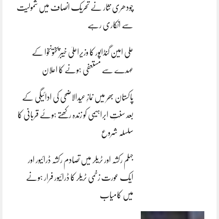
چودھری نثار نے تحریک انصاف میں شمولیت
سے انکاری رہے
علی امین گنڈاپور کا وزیراعلیٰ خیبرپختونخوا کے
عہدے سے مستعفی ہونے کا اعلان
پاکستان بھر میں نمازِ عیدالاضحی کی ادائیگی کے
بعد سنتِ ابراہیمی کو زندہ رکھتے ہوئے قربانی کا
سلسلہ شروع
جہلم رکشہ اور ٹریلر میں تصادم رکشہ ڈرائیور اور
ایک عورت زخمی ٹریلر کا ڈرائیور فرار ہونے
میں کامیاب