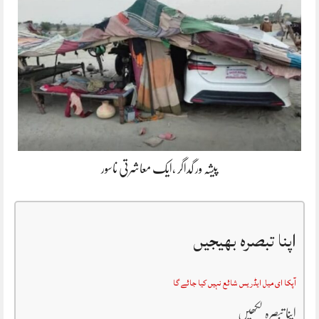
پیشہ ور گداگر ،ایک معاشرتی ناسور
اپنا تبصرہ بھیجیں
آپکا ای میل ایڈریس شائع نہیں کیا جائے گا
اپنا تبصرہ لکھیں