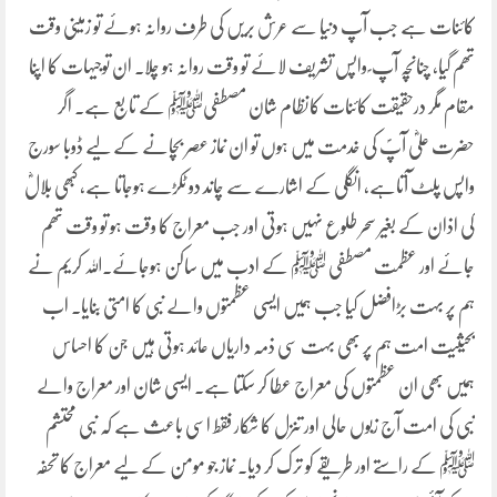
کائنات ہے جب آپ دنیا سے عرش بریں کی طرف روانہ ہوئے تو زمینی وقت
تھم گیا، چنانچہ آپ ؐ واپس تشریف لائے تو وقت روانہ ہو چلا۔ ان توجیہات کا اپنا
مقام مگر درحقیقت کائنات کانظام شان مصطفیﷺ کے تابع ہے۔ اگر
حضرت علیؓ آپؐ کی خدمت میں ہوں تو ان نماز عصر بچانے کے لیے ڈوبا سورج
واپس پلٹ آتاہے، انگلی کے اشارے سے چاند دو ٹکڑے ہوجاتا ہے، کبھی بلالؓ
کی اذان کے بغیر سحر طلوع نہیں ہوتی اور جب معراج کا وقت ہو تو وقت تھم
جائے اور عظمت مصطفی ﷺ کے ادب میں ساکن ہوجائے۔اللہ کریم نے
ہم پر بہت بڑافضل کیا جب ہمیں ایسی عظمتوں والے نبی کا امتی بنایا۔ اب
بحیثیت امت ہم پر بھی بہت سی ذمہ داریاں عائد ہوتی ہیں جن کا احساس
ہمیں بھی ان عظمتوں کی معراج عطا کر سکتا ہے۔ ایسی شان اور معراج والے
نبی کی امت آج زبوں حالی اور تنزل کا شکار فقط اسی باعث ہے کہ نبی محتشم
ﷺ کے راستے اور طریقے کو ترک کر دیا۔ نماز جو مومن کے لیے معراج کا تحفہ