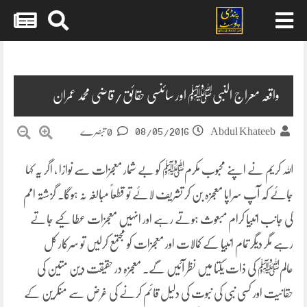
Skip
to
content
واقعہ معراج النبیﷺ اور سائنسی حقائق/قاضی محمد عمران
08/05/2016
Abdul Khateeb
0 تبصرے
اللہ کریم نے اپنے محبوب مکرمﷺ کو بے شمار معجزات سے نوازا ، اگر یہ کہا
جائے کہ آپ سراپا معجزہ بن کر تشریف لائے تو قطعاً مبالغہ نہ ہوگا۔ گزشتہ امم
کی جانب انبیا کرام مبعوث ہوتے رہے اور انہیں معجزات عطا کیے جاتے
رہے مگر دیگر تمام انبیا کے
کمالات اور معجزات کو مجتمع کرلیں تو سرکار کل
عالمﷺ کی ذات یکتا میں نظر آئیں گے۔ معجزہ در حقیقت دین متین کی
حقانیت اور کسی نبی کی نبوت کی دلیل قائم کرنے کی غرض سے منکرین کے