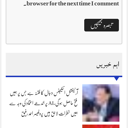
browser for the next time I comment.
اہم خبریں
آرٹیفشل انٹلیجنس دجال کا فتنہ ہے جس پر ہمیں
فتح حاصل ہو گی،AI پر اندھے اعتماد کی وجہ سے
ہمیں خطرات لاحق ہیں پروفیسر احمد رفیق