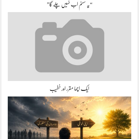
“یہ سسٹم اب نہیں چلے گا”
ایک اچھا مقرر اور خطیب