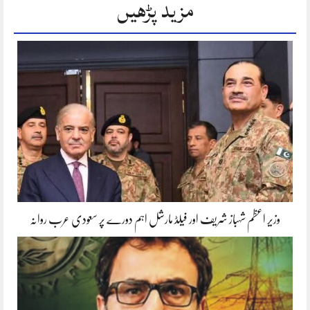
مزید پڑھیں
وزیر اعظم شہباز شریف اور فیلڈ مارشل اہم دورے پر سعودی عرب روانہ