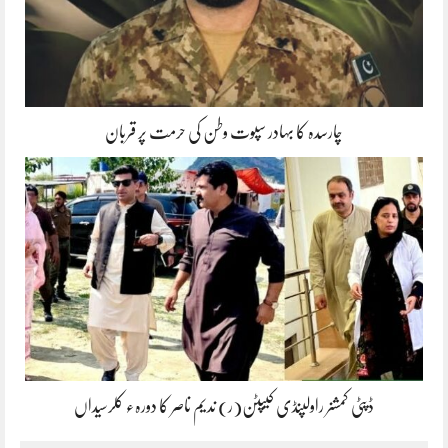
چارسدہ کا بہادر سپوت وطن کی حرمت پر قربان
ڈپٹی کمشنر راولپنڈی کیپٹن(ر) ندیم ناصر کا دورہء کلرسیداں