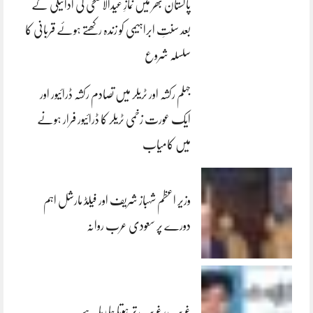
پاکستان بھر میں نمازِ عیدالاضحی کی ادائیگی کے
بعد سنتِ ابراہیمی کو زندہ رکھتے ہوئے قربانی کا
سلسلہ شروع
جہلم رکشہ اور ٹریلر میں تصادم رکشہ ڈرائیور اور
ایک عورت زخمی ٹریلر کا ڈرائیور فرار ہونے
میں کامیاب
وزیر اعظم شہباز شریف اور فیلڈ مارشل اہم
دورے پر سعودی عرب روانہ
غریب، غریب تر ہوتا جا رہا ہے