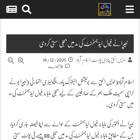
Skip
to
content
نیپرا نے فیول ایڈجسٹمنٹ کی مد میں بجلی سستی کردی
10/12/2025
اویس الحق پنڈی پوسٹ،اسلام آباد
0 تبصرے
اسلام آباد(اویس الحق سے)نیشنل الیکٹرک پاور ریگیولیٹری اتھارٹی (نیپرا) نے
کراچی سمیت ملک بھر کے صارفین کے لیے بجلی ماہانہ فیول ایڈجسٹمنٹ کی مد
میں سستی کردی۔
نیپرا نے اکتوبر کی ماہانہ فیول ایڈجسٹمنٹ کے حوالے سے اپنا فیصلہ جاری کردیا،
جس کے مطابق ماہانہ فیول ایڈجسٹمنٹ کی مد میں بجلی 88 پیسے فی یونٹ سستی