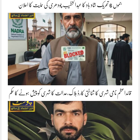
جموں 6 تحریک شاد باد کا عبدالخطیب چودھری کی حمایت کا اعلان
قائداعظم نامی شہری کا شناختی کارڈ بلاک،عدالت کا شہری کو پیش ہونے کا حکم