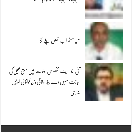
“یہ سسٹم اب نہیں چلے گا”
آئی ایم ایف مخصوص اوقات میں سستی بجلی کی
اجازت نہیں دے رہا، وفاقی وزیر توانائی اویس
لغاری