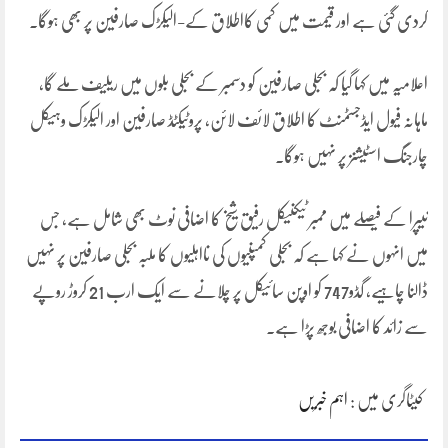
کردی گئی ہے اور قیمت میں کمی کااطلاق کے-الیکڑک صارفین پر بھی ہوگا۔
اعلامیہ میں کہا گیا کہ بجلی صارفین کو دسمبر کے بجلی بلوں میں ریلیف ملے گا،
ماہانہ فیول ایڈجسٹمںٹ کا اطلاق لائف لائن، پروٹیکٹڈ صارفین اور الیکڑک وہیکل
چارجنگ اسٹیشنز پر نہیں ہوگا۔
نیپرا کے فیصلے میں ممبر ٹیکنیکل رفیق شیخ کا اضافی نوٹ بھی شامل ہے، جس
میں انہوں نے کہا ہے کہ بجلی کمپنیوں کی نااہلیوں کا ملبہ بجلی صارفین پر نہیں
ڈالنا چاہیے، گڈو747 کو اوپن سائیکل پر چلانے سے ایک ارب 21 کروڑ روپے
سے زائد کا اضافی بوجھ پڑا ہے۔
کیٹاگری میں :
اہم خبریں