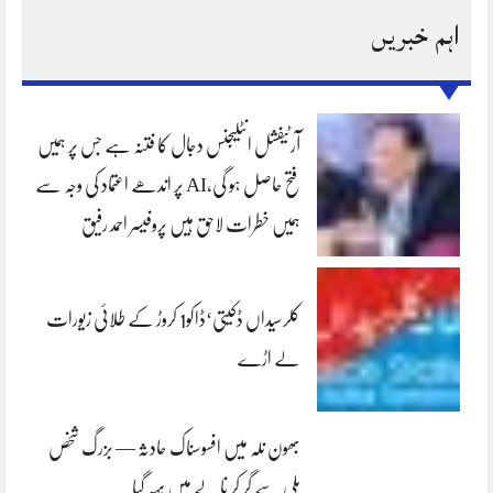
اہم خبریں
آرٹیفشل انٹلیجنس دجال کا فتنہ ہے جس پر ہمیں
فتح حاصل ہو گی،AI پر اندھے اعتماد کی وجہ سے
ہمیں خطرات لاحق ہیں پروفیسر احمد رفیق
کلرسیداں ڈکیتی‘ڈاکو1 کروڑ کے طلائی زیورات
لے اڑے
بھون نلہ میں افسوسناک حادثہ — بزرگ شخص
پلی سے گر کر نالے میں بہہ گیا