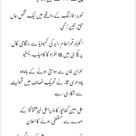
کہوٹہ: فائرنگ کے واقعے میں ایک شخص جاں
بحق، تین زخمی
انجینئر قمراسلام راجہ کی کمبوڈیا سے ہنگامی کال
پر چکری میں 16 افراد کا کامیاب ریسکیو
عمران خان سے دوستی ہونے کے باوجود
چودھری نثار نے تحریک انصاف میں شمولیت
سے انکاری رہے
علی امین گنڈاپور کا وزیراعلیٰ خیبرپختونخوا کے
عہدے سے مستعفی ہونے کا اعلان