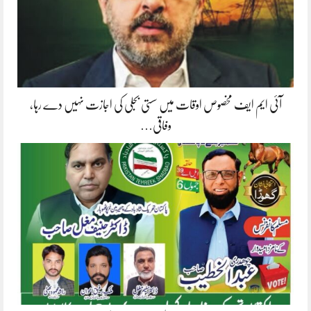
آئی ایم ایف مخصوص اوقات میں سستی بجلی کی اجازت نہیں دے رہا،
وفاقی…