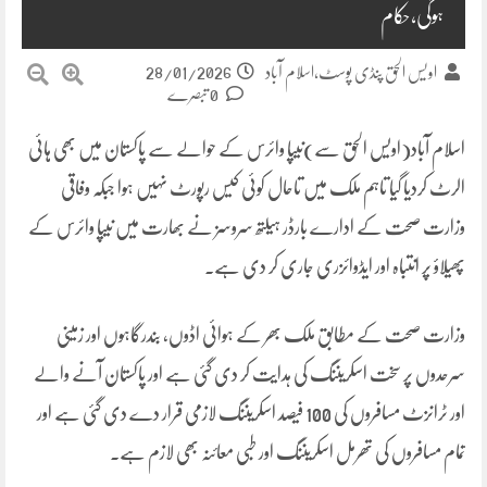
ہوگی،حکام
28/01/2026
اویس الحق پنڈی پوسٹ،اسلام آباد
0 تبصرے
اسلام آباد(اویس الحق سے)نیپا وائرس کے حوالے سے پاکستان میں بھی ہائی
الرٹ کردیا گیا تاہم ملک میں تاحال کوئی کیس رپورٹ نہیں ہوا جبکہ وفاقی
وزارت صحت کے ادارے بارڈر ہیلتھ سروسز نے بھارت میں نیپا وائرس کے
پھیلاؤ پر انتباہ اور ایڈوائزری جاری کر دی ہے۔
وزارت صحت کے مطابق ملک بھر کے ہوائی اڈوں، بندرگاہوں اور زمینی
سرحدوں پر سخت اسکریننگ کی ہدایت کر دی گئی ہے اور پاکستان آنے والے
اور ٹرانزٹ مسافروں کی 100 فیصد اسکریننگ لازمی قرار دے دی گئی ہے اور
تمام مسافروں کی تھرمل اسکریننگ اور طبی معائنہ بھی لازم ہے۔