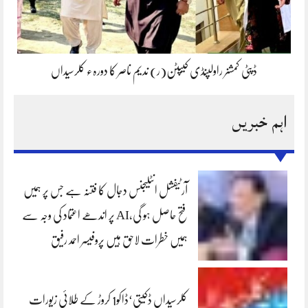
ڈپٹی کمشنر راولپنڈی کیپٹن(ر) ندیم ناصر کا دورہء کلرسیداں
اہم خبریں
آرٹیفشل انٹلیجنس دجال کا فتنہ ہے جس پر ہمیں
فتح حاصل ہو گی،AI پر اندھے اعتماد کی وجہ سے
ہمیں خطرات لاحق ہیں پروفیسر احمد رفیق
کلرسیداں ڈکیتی‘ڈاکو1 کروڑ کے طلائی زیورات