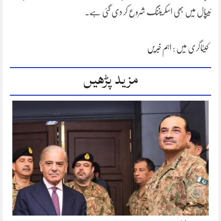
نیپال میں بھی اسکریننگ شروع کر دی گئی ہے۔
کیٹاگری میں :
اہم خبریں
مزید پڑھیں