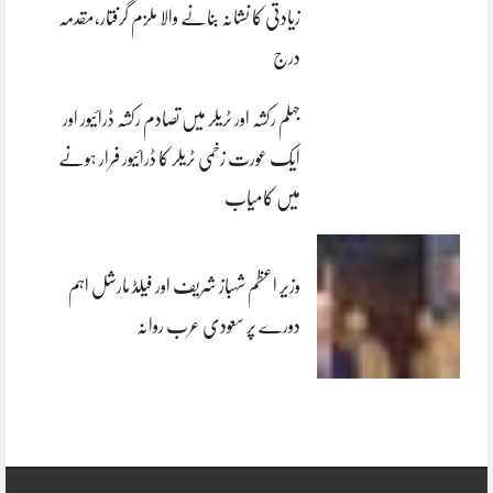
زیادتی کا نشانہ بنانے والا ملزم گرفتار،مقدمہ
درج
جہلم رکشہ اور ٹریلر میں تصادم رکشہ ڈرائیور اور
ایک عورت زخمی ٹریلر کا ڈرائیور فرار ہونے
میں کامیاب
وزیر اعظم شہباز شریف اور فیلڈ مارشل اہم
دورے پر سعودی عرب روانہ