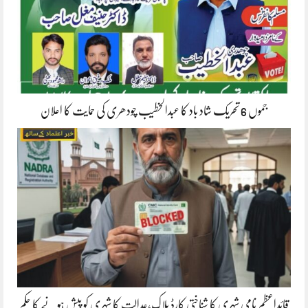
جموں 6 تحریک شاد باد کا عبدالخطیب چودھری کی حمایت کا اعلان
قائداعظم نامی شہری کا شناختی کارڈ بلاک،عدالت کا شہری کو پیش ہونے کا حکم