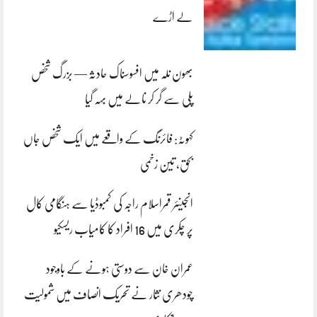
لے اڑے
بھون نلہ میں افسوسناک حادثہ — بزرگ شخص
پلی سے گر کر نالے میں بہہ گیا
کہوٹہ: فائرنگ کے واقعے میں ایک شخص جاں
بحق، تین زخمی
انجینئر قمراسلام راجہ کی کمبوڈیا سے ہنگامی کال
پر چکری میں 16 افراد کا کامیاب ریسکیو
عمران خان سے دوستی ہونے کے باوجود
چودھری نثار نے تحریک انصاف میں شمولیت