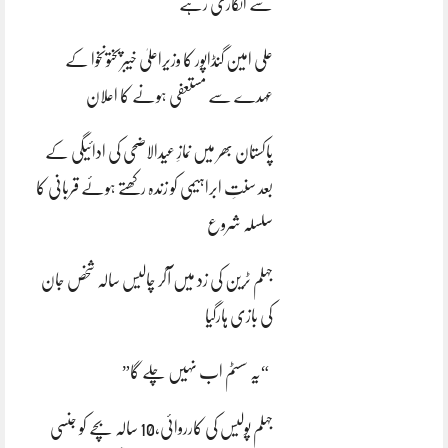
سے انکاری رہے
علی امین گنڈاپور کا وزیراعلیٰ خیبرپختونخوا کے
عہدے سے مستعفی ہونے کا اعلان
پاکستان بھر میں نمازِ عیدالاضحی کی ادائیگی کے
بعد سنتِ ابراہیمی کو زندہ رکھتے ہوئے قربانی کا
سلسلہ شروع
جہلم ٹرین کی زد میں آکر چالیس سالہ شخص جان
کی بازی ہارگیا
“یہ سسٹم اب نہیں چلے گا”
جہلم پولیس کی کارروائی،10 سالہ بچے کو جنسی