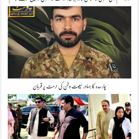
چارسدہ کا بہادر سپوت وطن کی حرمت پر قربان