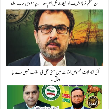
وزیر اعظم شہباز شریف اور فیلڈ مارشل اہم دورے پر سعودی عرب روانہ
آئی ایم ایف مخصوص اوقات میں سستی بجلی کی اجازت نہیں دے رہا،
وفاقی…