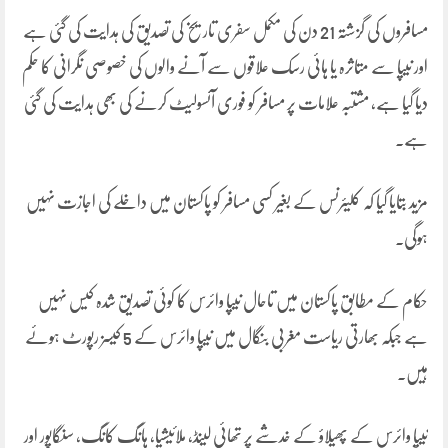
مسافروں کی گزشتہ 21 دن کی مکمل سفری تاریخ کی تصدیق کی ہدایت کی گئی ہے
اور نیپا سے متاثرہ یا ہائی رسک علاقوں سے آنے والوں کی خصوصی نگرانی کا حکم
دیا گیا ہے، مشتبہ علامات پر مسافر کو فوری آئسولیٹ کرنے کی بھی ہدایت کی گئی
ہے۔
مزید بتایا گیا کہ کلیئرنس کے بغیر کسی مسافر کو پاکستان میں داخلے کی اجازت نہیں
ہوگی۔
حکام کے مطابق پاکستان میں تاحال نیپا وائرس کا کوئی تصدیق شدہ کیس نہیں
ہے جبکہ بھارتی ریاست مغربی بنگال میں نیپا وائرس کے 5 کیسز رپورٹ ہوئے
ہیں۔
نیپا وائرس کے پھیلاؤ کے خدشے پر تھائی لینڈ، ملائیشیا، ہانگ کانگ، سنگاپور اور