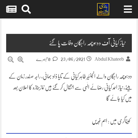
Skip
to
content
نیاز کیانی آف ددہوچھہ راجگان وفات پا گئے
23/06/2021
Abdul Khateeb
0 تبصرے
ددہوچھہ راجگان والے انجنئیر طاہر کیانی کے تایا ذاد بھائی، راجہ صفدر زمان کے
بیٹے، نیاز احمد کیانی رضائے الٰہی سے انتقال کر گئے ہیں نمازجنازہ کا اعلان بعد
میں کیا جائے گا
کیٹاگری میں :
اہم خبریں