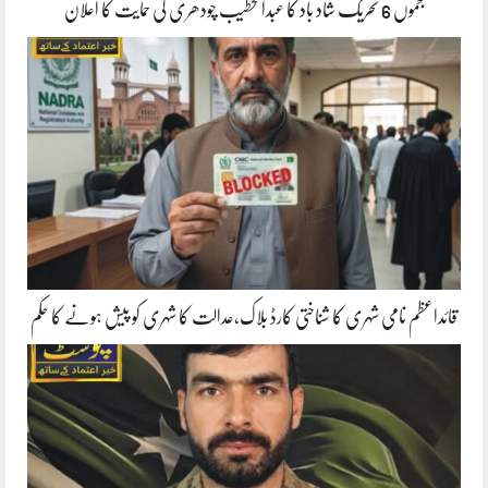
جموں 6 تحریک شاد باد کا عبدالخطیب چودھری کی حمایت کا اعلان
قائداعظم نامی شہری کا شناختی کارڈ بلاک،عدالت کا شہری کو پیش ہونے کا حکم