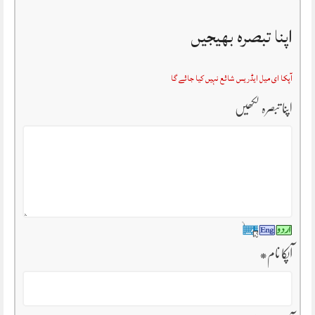
اپنا تبصرہ بھیجیں
آپکا ای میل ایڈریس شائع نہیں کیا جائے گا
اپنا تبصرہ لکھیں
آپکا نام
*