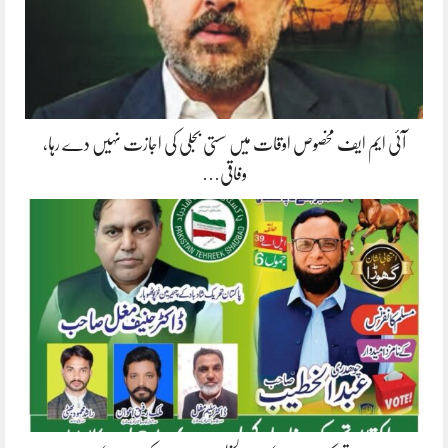
آئی ایم ایف مخصوص اوقات میں سستی بجلی کی اجازت نہیں دے رہا،
وفاقی…