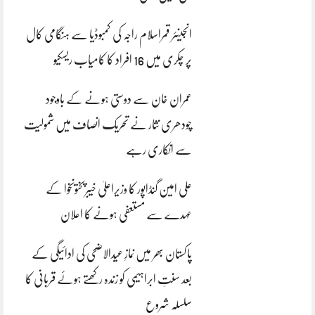
انجینئر قمراسلام راجہ کی کمبوڈیا سے ہنگامی کال
پر چکری میں 16 افراد کا کامیاب ریسکیو
عمران خان سے دوستی ہونے کے باوجود
چودھری نثار نے تحریک انصاف میں شمولیت
سے انکاری رہے
علی امین گنڈاپور کا وزیراعلیٰ خیبرپختونخوا کے
عہدے سے مستعفی ہونے کا اعلان
پاکستان بھر میں نمازِ عیدالاضحی کی ادائیگی کے
بعد سنتِ ابراہیمی کو زندہ رکھتے ہوئے قربانی کا
سلسلہ شروع