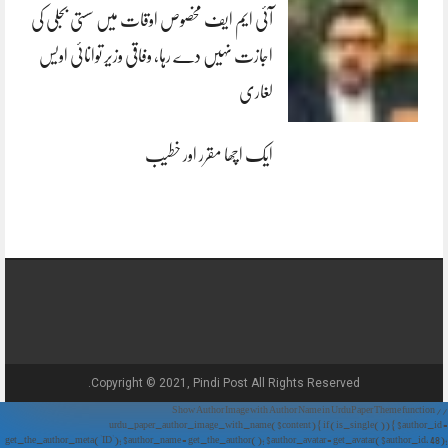
آئی ایم ایف مخصوص اوقات میں سستی بجلی کی
اجازت نہیں دے رہا، وفاقی وزیر توانائی اویس
لغاری
ایک اچھا مقرر اور خطیب
Copyright © 2021, Pindi Post All Rights Reserved.
// Show Author Image with Author Name in UrduPaper Theme function
urdu_paper_author_image_with_name($content) { if (is_single()) { $author_id =
get_the_author_meta('ID'); $author_name = get_the_author(); $author_avatar = get_avatar($author_id, 48);