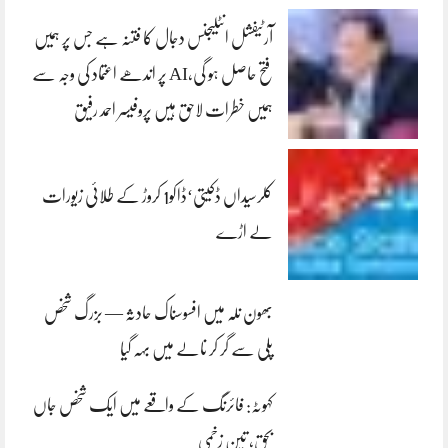
آرٹیفشل انٹلیجنس دجال کا فتنہ ہے جس پر ہمیں
فتح حاصل ہو گی،AI پر اندھے اعتماد کی وجہ سے
ہمیں خطرات لاحق ہیں پروفیسر احمد رفیق
کلرسیداں ڈکیتی‘ڈاکو1 کروڑ کے طلائی زیورات
لے اڑے
بھون نلہ میں افسوسناک حادثہ — بزرگ شخص
پلی سے گر کر نالے میں بہہ گیا
کہوٹہ: فائرنگ کے واقعے میں ایک شخص جاں
بحق، تین زخمی