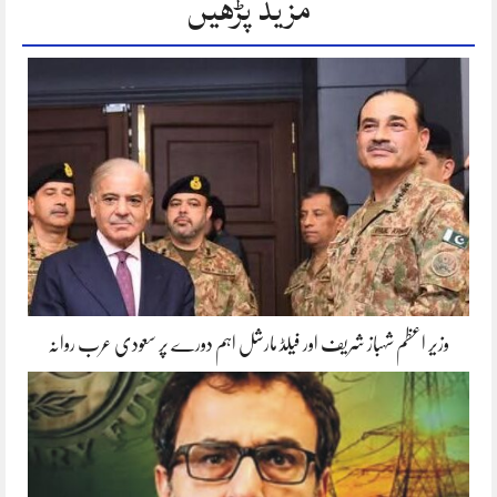
مزید پڑھیں
وزیر اعظم شہباز شریف اور فیلڈ مارشل اہم دورے پر سعودی عرب روانہ