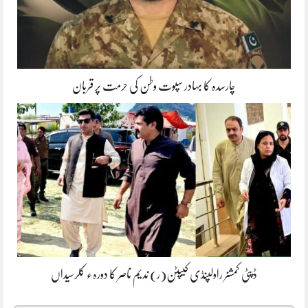
چارسدہ کا بہادر سپوت وطن کی حرمت پر قربان
ڈپٹی کمشنر راولپنڈی کیپٹن(ر) ندیم ناصر کا دورہء کلرسیداں