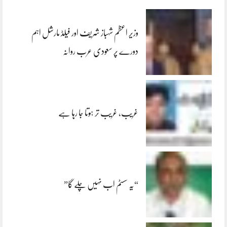
وزیر اعظم شہباز شریف اور فیلڈ مارشل اہم
دورے پر سعودی عرب روانہ
غریب، غریب تر ہوتا جا رہا ہے
“یہ سسٹم اب نہیں چلے گا”