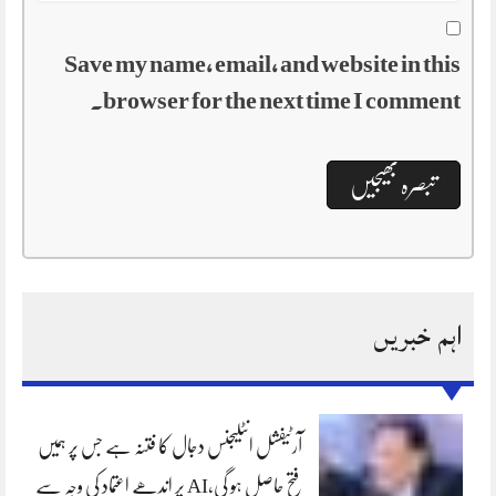
Save my name, email, and website in this
browser for the next time I comment.
اہم خبریں
آرٹیفشل انٹلیجنس دجال کا فتنہ ہے جس پر ہمیں
فتح حاصل ہو گی،AI پر اندھے اعتماد کی وجہ سے