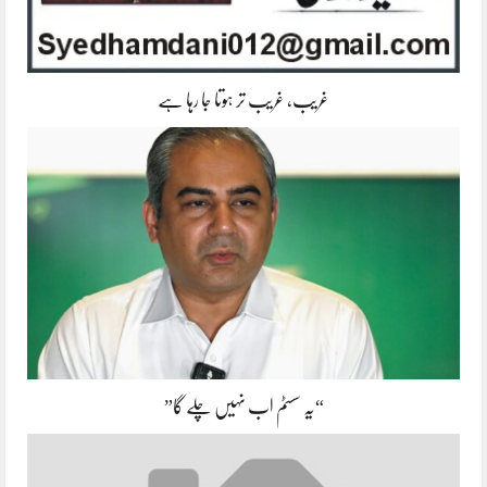
غریب، غریب تر ہوتا جا رہا ہے
“یہ سسٹم اب نہیں چلے گا”