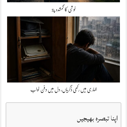
خوشی کا گمشدہ پتہ
الماری میں رکھی ڈگریاں، دل میں دفن خواب
اپنا تبصرہ بھیجیں