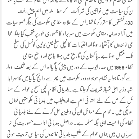
مقا می نظام کو خو اتین کا نظام بھی کہا جا تا ہے کیو نکہ اس نظام کے تحت پا کستا
ن کی سیا ست میں خو اتین کی شر ا کت کے معا ملے میں اہم پیش رفت
33%نشستوں کا مقر ر کر نا تھا۔اس کے علا وہ مقا می حکو مت کی دیگر خصو صیا ت
میں آ زا د عد لیہ، مقامی حکو مت میں سر برا ہ کا جمہو ری طو ر پر منتخب کیا جانا، عوا
می نما ئندوں کا بآختیا ر ہو نا اور اختیارات کا نچلی سطح یعنی یو نین کونسل کی سطح
تک منتقل ہو نا ہے۔پا کستان کی تا ریخ میں پہلا جا مع اور وا ضح مقا می
نظام1959 میں صد ر ایو ب کے دور میں پیش کیا گیااور اس کے بعد مختلف ادوار
سے گز ر تا ہوا یہ نظام مو جو دہ دو ر حکو مت میں پھر سے را ئج کیا گیا جس کا سہر ا بلا
شبہ و ز یر اعلیٰ شہباز شر یف کو جا تا ہے۔بلد یا تی نظام نچلی سطح پر عو ام کے مسا
ئل کے حل کے لئے انتہا ئی اہم ہے اور پنجاب میں بلد یا تی حکو متیں فعا ل
ہو چکی ہیں ۔عو ام کے مسا ئل ان کی د ہلیز پر حل کر نے کے لئے بلد یا تی
نظام کی اہمیت اپنی جگہ مسلمہ ہے۔ دراصل بلد یا تی ادا رے جمہو ر یت کی نر
سر یاں ں ہیں جہا ں عو ام کے منتخب بلد یا تی نما ئندوں کی سیا سی تر بیت ہو تی