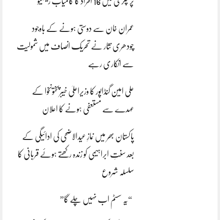
پر چکری میں 16 افراد کا کامیاب ریسکیو
عمران خان سے دوستی ہونے کے باوجود
چودھری نثار نے تحریک انصاف میں شمولیت
سے انکاری رہے
علی امین گنڈاپور کا وزیراعلیٰ خیبرپختونخوا کے
عہدے سے مستعفی ہونے کا اعلان
پاکستان بھر میں نمازِ عیدالاضحی کی ادائیگی کے
بعد سنتِ ابراہیمی کو زندہ رکھتے ہوئے قربانی کا
سلسلہ شروع
“یہ سسٹم اب نہیں چلے گا”