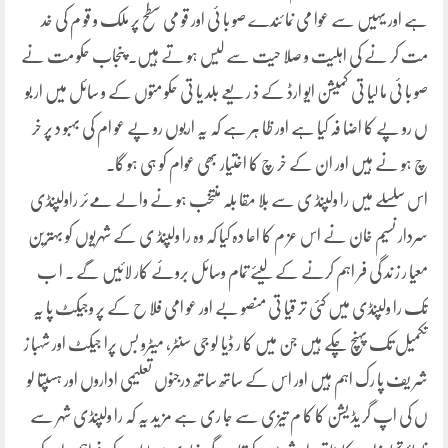
ہے اور یہیں سے عوا می نما ئندے صو با ئی اور قو می سطح پر ملک و قو م کی خد
مت کر نے کی اہلیت و صلا حیت سے لیس ہو تے ہیں۔ پنجاب حکو مت نے
صو با ئی ما لیا تی کمیشن ایو ارڈ کے ذ ر یعے بلد یا تی حکو متوں کے و سائل میں ار بو
ں رو پے کا اضا فہ کیا ہے اور ظا ہر ہے کہ یہ اربوں رو پے عو ام کی بہبو د پر خر
چ ہو نے ہیں اور ان کے خر چ کا اختیار بھی عوام کو ہی ہو گا۔
اس سلسلے میں را ولپنڈ ی سے بلا مقا بلہ منتخب ہو نے والے مےئر راولپنڈی
سردار نسیم خان نے اس عز م کا اعا دہ کیا کہ وہ را ولپنڈ ی کے شہریوں کو بہترین
معیا ر ز ند گی فر اہم کرنے کے لیئے تمام وسائل بروئے کار لائیں گے ۔ ا ب
تک را ولپنڈی میں کئی تر قیا تی منصو بے اور عو امی فلا ح کے پر وجیکٹ پا یہ
تکمیل تک پہنچ چکے ہیں جن میں کا ر ڈیا لو جی سنٹر، میٹرو بس پرا جیکٹ اور شہبا ز
شر یف پا رک اہم ہیں اور اس کے ساتھ ساتھ درجنوں تعلیمی اداروں اور ہسپتا لو
ں کی اپ گر یڈ یشن کا کا م تیزی سے جا ری ہے مز ید یہ کہ را ولپنڈی شہر سے