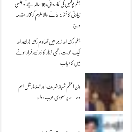
جہلم پولیس کی کارروائی،10 سالہ بچے کو جنسی
زیادتی کا نشانہ بنانے والا ملزم گرفتار،مقدمہ
درج
جہلم رکشہ اور ٹریلر میں تصادم رکشہ ڈرائیور اور
ایک عورت زخمی ٹریلر کا ڈرائیور فرار ہونے
میں کامیاب
وزیر اعظم شہباز شریف اور فیلڈ مارشل اہم
دورے پر سعودی عرب روانہ