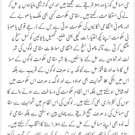
می مسا ئل کو ز یا دہ بہتر طر یقے سے سمجھتے ہیں اور ان کو تر جیحی بنیا دو ں پر حل کر
نے کی استطا عت رکھتے ہیں۔مقا می حکو مت کسی بھی ملک یا صو بے کے
اندر چھو ٹی انتظا می اکا ئیوں کی حکو مت ہو تی ہے جس کے ذ ر یعے قو می یا صو با
ئی حکو مت اپنے کچھ اختیا را ت نچلی یعنی ضلع، تحصیل یا یو نین کو نسل سطح پر
منتقل کر تی ہے تا کہ چھو ٹی سطح کے انتظا می معا ملا ت مقا می لوگو ں کی شر
کت اور تعا ون سے حل کئے جا سکیں۔بلا شبہ مقا می حکو مت لو گو ں کے مسا
ئل کا وا حد اور طا قتور حل ہے کیو نکہ یہ نہ صرف لو گو ں کے قر یب ہے بلکہ
اس میں انکی عملا شمو لیت بھی مو جو د ہے اور لو گ نہ صر ف اس حکو مت میں
خود شامل ہو سکتے ہیں بلکہ اس نظام حکو مت کی و سا طت سے ہو نے والے کا
مو ں کی نظر داری بھی کر سکتے ہیں۔ لو گوں کی اس نظا م میں شمو لیت سے مقا
می مسا ئل کی نہ صر ف صحیح طر یقے سے چھان بین ہو سکتی ہے بلکہ مقا می لو
گ خو د بھی اپنے مسا ئل کے حل کے لئے بہتر را ستے کا انتخاب کر سکتے ہیں۔