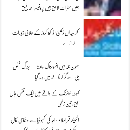
ہمیں خطرات لاحق ہیں پروفیسر احمد رفیق
کلرسیداں ڈکیتی‘ڈاکو1 کروڑ کے طلائی زیورات
لے اڑے
بھون نلہ میں افسوسناک حادثہ — بزرگ شخص
پلی سے گر کر نالے میں بہہ گیا
کہوٹہ: فائرنگ کے واقعے میں ایک شخص جاں
بحق، تین زخمی
انجینئر قمراسلام راجہ کی کمبوڈیا سے ہنگامی کال