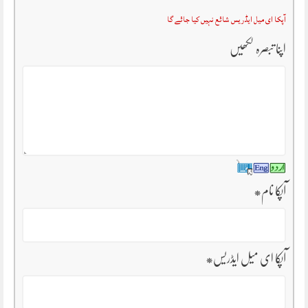
آپکا ای میل ایڈریس شائع نہیں کیا جائے گا
اپنا تبصرہ لکھیں
آپکا نام
*
آپکا ای میل ایڈریس
*