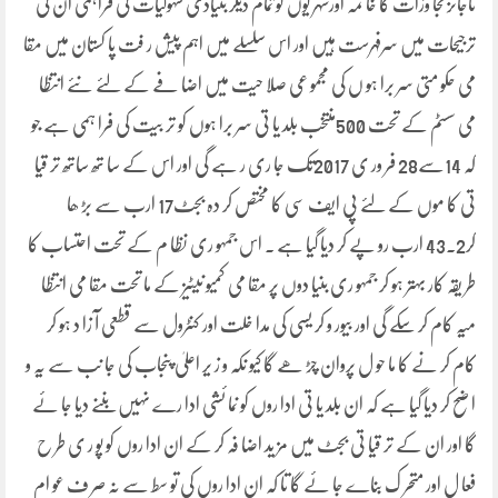
ناجائزتجا وزات کا خا تمہ اورشہر یوں کو تمام دیگر بنیادی سہولیات کی فراہمی ان کی
ترجیحات میں سرفہرست ہیں اور اس سلسلے میں اہم پیش ر فت پا کستان میں مقا
می حکو متی سر برا ہو ں کی مجمو عی صلا حیت میں اضا فے کے لئے نئے انتظا
می سسٹم کے تحت 500منتخب بلد یا تی سر برا ہوں کو تر بیت کی فرا ہمی ہے جو
کہ 14سے28 فر ور ی 2017تک جا ری ر ہے گی اور اس کے سا تھ ساتھ تر قیا
تی کا موں کے لئے پی ایف سی کا مختص کر دہ بجٹ17 ارب سے بڑ ھا
کر43.2 ارب رو پے کر دیا گیا ہے ۔ اس جمہو ری نظا م کے تحت احتساب کا
طر یقہ کار بہتر ہو کر جمہو ری بنیا دوں پر مقا می کمیو نیٹیز کے ما تحت مقا می انتظا
میہ کام کر سکے گی اور بیور و کر یسی کی مدا خلت اور کنٹرول سے قطعی آ زا د ہو کر
کام کر نے کا ما حو ل پروان چڑ ھے گا کیو نکہ و ز یر اعلیٰ پنجاب کی جا نب سے یہ و
ا ضح کر دیا گیا ہے کہ ان بلد یا تی ادا روں کو نما ئشی ادا رے نہیں بننے دیا جا ئے
گا اور ان کے تر قیا تی بجٹ میں مز ید اضا فہ کر کے ان ادا روں کو پو ر ی طر ح
فعا ل اور متحر ک بناے جا ئے گا تا کہ ان ادا روں کی تو سط سے نہ صر ف عو ام