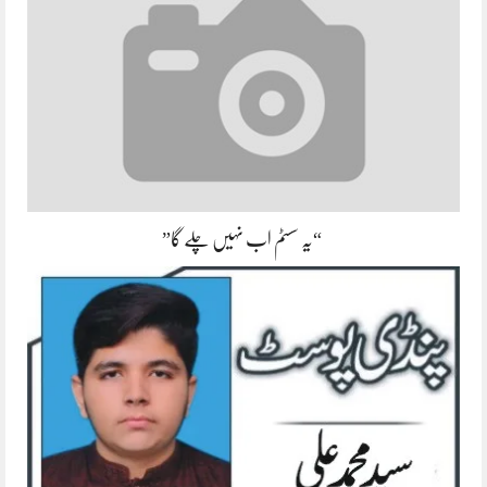
“یہ سسٹم اب نہیں چلے گا”