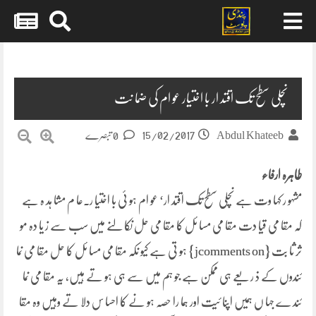
Skip
to
content
نچلی سطح تک اقتد ار با اختیار عو ام کی ضما نت
15/02/2017
Abdul Khateeb
0 تبصرے
طاہرہ ارفاء
مشہو ر کہا وت ہے نچلی سطح تک اقتد ار‘ عو ام ہو ئی با اختیا ر۔عا م مشا ہد ہ ہے
کہ مقا می قیا دت مقا می مسا ئل کا مقا می حل نکا لنے میں سب سے ز یا دہ مو
ثر ثا بت
{jcomments on} ہو تی ہے کیو نکہ مقا می مسا ئل کا حل مقا می نما
ئندوں کے ذ ر یعے ہی ممکن ہے جو ہم میں سے ہی ہو تے ہیں، یہ مقا می نما
ئند ے جہا ں ہمیں اپنا ئیت اور ہما را حصہ ہو نے کا احسا س دلا تے وہیں وہ مقا