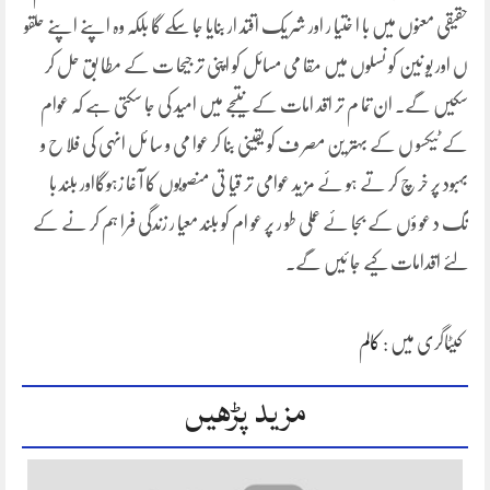
حقیقی معنوں میں با ا ختیا ر اور شر یک اقتد ار بنایا جا سکے گا بلکہ وہ اپنے اپنے حلقو
ں اور یو نین کو نسلوں میں مقا می مسائل کو اپنی تر جیحا ت کے مطا بق حل کر
سکیں گے۔ ان تما م تر اقد امات کے نتیجے میں امید کی جا سکتی ہے کہ عوام
کے ٹیکسو ں کے بہتر ین مصر ف کو یقینی بنا کر عوا می و سا ئل انہی کی فلا ح و
بہبود پر خر چ کر تے ہو ئے مز ید عوامی تر قیا تی منصوبوں کا آ غا زہوگااور بلند با
نگ د عو ؤں کے بجا ئے عملی طو ر پر عو ام کو بلند معیا ر زندگی فرا ہم کر نے کے
لئے اقدامات کیے جا ئیں گے۔
کیٹاگری میں :
کالم
مزید پڑھیں