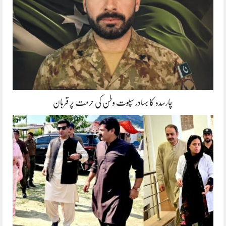
چارسدہ کا بہادر سپوت وطن کی حرمت پر قربان