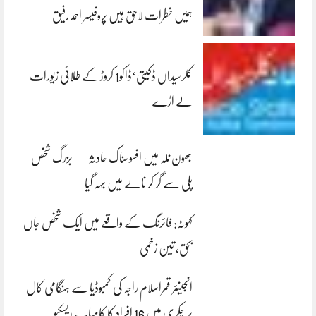
ہمیں خطرات لاحق ہیں پروفیسر احمد رفیق
کلرسیداں ڈکیتی‘ڈاکو1 کروڑ کے طلائی زیورات
لے اڑے
بھون نلہ میں افسوسناک حادثہ — بزرگ شخص
پلی سے گر کر نالے میں بہہ گیا
کہوٹہ: فائرنگ کے واقعے میں ایک شخص جاں
بحق، تین زخمی
انجینئر قمراسلام راجہ کی کمبوڈیا سے ہنگامی کال
پر چکری میں 16 افراد کا کامیاب ریسکیو