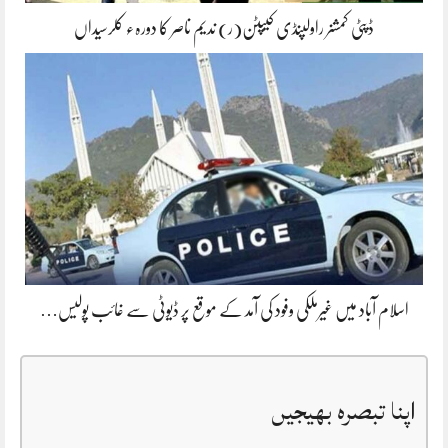
ڈپٹی کمشنر راولپنڈی کیپٹن(ر) ندیم ناصر کا دورہء کلرسیداں
اسلام آباد میں غیرملکی وفود کی آمد کے موقع پر ڈیوٹی سے غائب پولیس…
اپنا تبصرہ بھیجیں