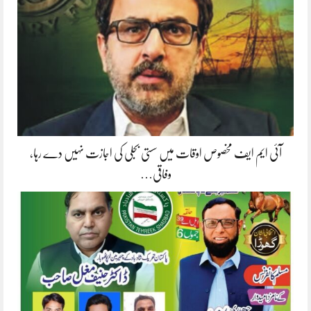
آئی ایم ایف مخصوص اوقات میں سستی بجلی کی اجازت نہیں دے رہا،
وفاقی…