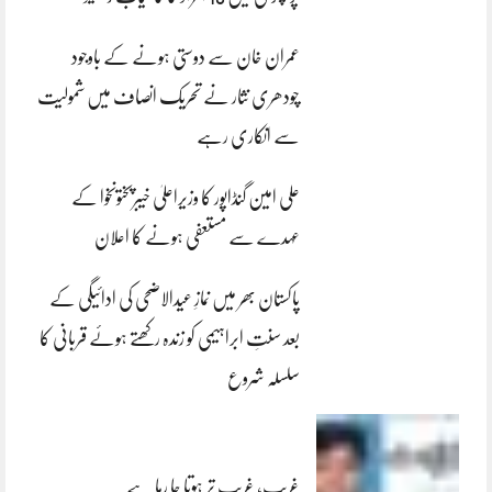
عمران خان سے دوستی ہونے کے باوجود
چودھری نثار نے تحریک انصاف میں شمولیت
سے انکاری رہے
علی امین گنڈاپور کا وزیراعلیٰ خیبرپختونخوا کے
عہدے سے مستعفی ہونے کا اعلان
پاکستان بھر میں نمازِ عیدالاضحی کی ادائیگی کے
بعد سنتِ ابراہیمی کو زندہ رکھتے ہوئے قربانی کا
سلسلہ شروع
غریب، غریب تر ہوتا جا رہا ہے