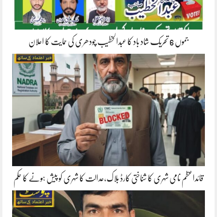
جموں 6 تحریک شاد باد کا عبدالخطیب چودھری کی حمایت کا اعلان
قائداعظم نامی شہری کا شناختی کارڈ بلاک،عدالت کا شہری کو پیش ہونے کا حکم