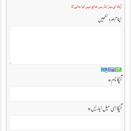
آپکا ای میل ایڈریس شائع نہیں کیا جائے گا
اپنا تبصرہ لکھیں
آپکا نام
*
آپکا ای میل ایڈریس
*