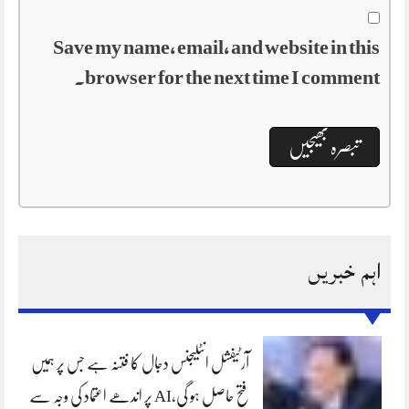
Save my name, email, and website in this
browser for the next time I comment.
اہم خبریں
آرٹیفشل انٹلیجنس دجال کا فتنہ ہے جس پر ہمیں
فتح حاصل ہو گی،AI پر اندھے اعتماد کی وجہ سے