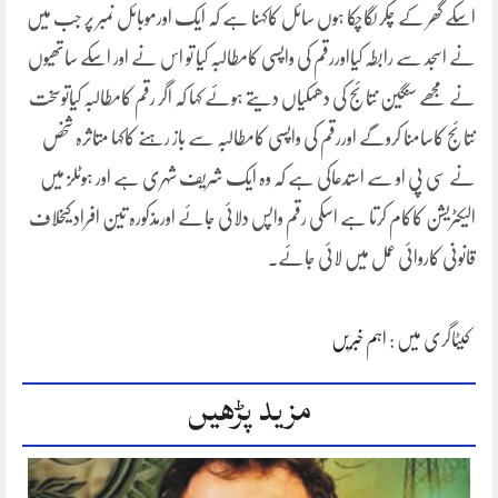
اسکے گھر کے چکر لگاچکا ہوں سائل کاکہنا ہے کہ ایک اورموبائل نمبر پر جب میں
نے اسجد سے رابطہ کیااوررقم کی واپسی کامطالبہ کیا تو اس نے اور اسکے ساتھیوں
نے مجھے سنگین نتائج کی دھمکیاں دیتے ہوئے کہا کہ اگر رقم کامطالبہ کیاتوسخت
نتائج کاسامنا کروگے اوررقم کی واپسی کامطالبہ سے باز رہنے کاکہا متاثرہ شخص
نے سی پی او سے استدعاکی ہے کہ وہ ایک شریف شہری ہے اور ہوٹلز میں
الیکٹریشن کاکام کرتا ہے اسکی رقم واپس دلائی جائے اورمذکورہ تین افراد کیخلاف
قانونی کاروائی عمل میں لائی جائے۔
کیٹاگری میں :
اہم خبریں
مزید پڑھیں