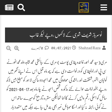
Skip
to
content
نوسرباز شریف شہری کے لاکھوں روپے لیکر غائب
08/07/2021
Shahzad Raza
0 تبصرے
مری(سید محمد احمد،نمائندہ پنڈی پوسٹ) مری کے رہائشی محمدشاہد ولدمحمدانورنے
سی پی او راولپنڈی کو درخواست دی ہے کہ چھ ماہ قبل اس نے اپنے گھر میں
گواہان اظہر،شفقت اور راشد کی موجودگی میں محمداسجدددساکن لاہور کو مبلغ بیس لاکھ
روپے بطورامانت حوالے کئے مذکورہ شخص اسجد نے چارماہ بعد 17-04-2021 کو
سائل کو اسکی رقم واپس کرنے کا کہا تھالیکن مقررہ تاریخ کو میرے ساتھ اس
نے کوئی رابطہ نہ کیا اور اسکا موبائل نمبر بھی بندمل رہا ہے جبکہ میں متعدد بار