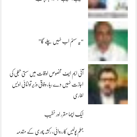
“یہ سسٹم اب نہیں چلے گا”
آئی ایم ایف مخصوص اوقات میں سستی بجلی کی
اجازت نہیں دے رہا، وفاقی وزیر توانائی اویس
لغاری
ایک اچھا مقرر اور خطیب
جہلم پولیس کارروائی، رکشہ چوری کے مقدمہ