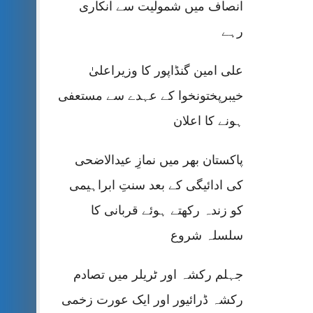
انصاف میں شمولیت سے انکاری
رہے
علی امین گنڈاپور کا وزیراعلیٰ
خیبرپختونخوا کے عہدے سے مستعفی
ہونے کا اعلان
پاکستان بھر میں نمازِ عیدالاضحی
کی ادائیگی کے بعد سنتِ ابراہیمی
کو زندہ رکھتے ہوئے قربانی کا
سلسلہ شروع
جہلم رکشہ اور ٹریلر میں تصادم
رکشہ ڈرائیور اور ایک عورت زخمی