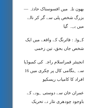
بھون نلہ میں افسوسناک حادثہ —
بزرگ شخص پلی سے گر کر نالے
میں بہہ گیا
کہوٹہ: فائرنگ کے واقعے میں ایک
شخص جاں بحق، تین زخمی
انجینئر قمراسلام راجہ کی کمبوڈیا
سے ہنگامی کال پر چکری میں 16
افراد کا کامیاب ریسکیو
عمران خان سے دوستی ہونے کے
باوجود چودھری نثار نے تحریک