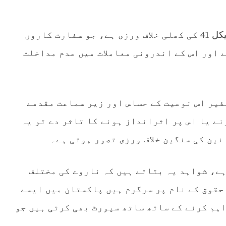
مزید کہا گیا کہ یہ اقدام ویانا کنونشن 1961 کے آرٹیکل 41 کی کھلی خلاف ورزی ہے، جو سفارت کاروں
 اور اس کے اندرونی معاملات میں عدم مداخلت
سفیر اس نوعیت کے حساس اور زیر سماعت مقدمے
نے یا اس پر اثرانداز ہونے کا تاثر دے تو یہ
نین کی سنگین خلاف ورزی تصور ہوتی ہے۔
ہے، شواہد یہ بتاتے ہیں کہ ناروے کی مختلف
 حقوق کے نام پر سرگرم ہیں پاکستان میں ایسے
ہم کرنے کے ساتھ ساتھ سپورٹ بھی کرتی ہیں جو