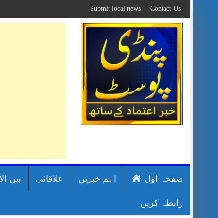
Skip
Submit local news
Contact Us
to
content
صفحہ اول
اہم خبریں
علاقائی
بین ال
رابطہ کریں