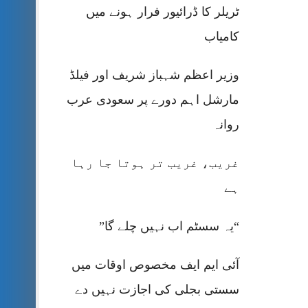
ٹریلر کا ڈرائیور فرار ہونے میں
کامیاب
وزیر اعظم شہباز شریف اور فیلڈ
مارشل اہم دورے پر سعودی عرب
روانہ
غریب، غریب تر ہوتا جا رہا
ہے
“یہ سسٹم اب نہیں چلے گا”
آئی ایم ایف مخصوص اوقات میں
سستی بجلی کی اجازت نہیں دے