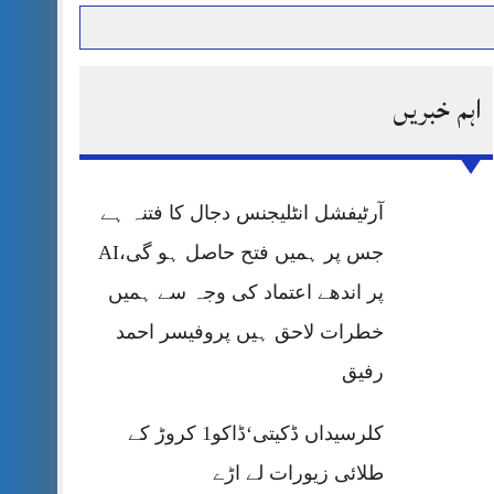
اہم خبریں
حرمت پر قربان
 کی پریس کانفرنس
آرٹیفشل انٹلیجنس دجال کا فتنہ ہے
جس پر ہمیں فتح حاصل ہو گی،AI
پر اندھے اعتماد کی وجہ سے ہمیں
خطرات لاحق ہیں پروفیسر احمد
رفیق
کلرسیداں ڈکیتی‘ڈاکو1 کروڑ کے
طلائی زیورات لے اڑے