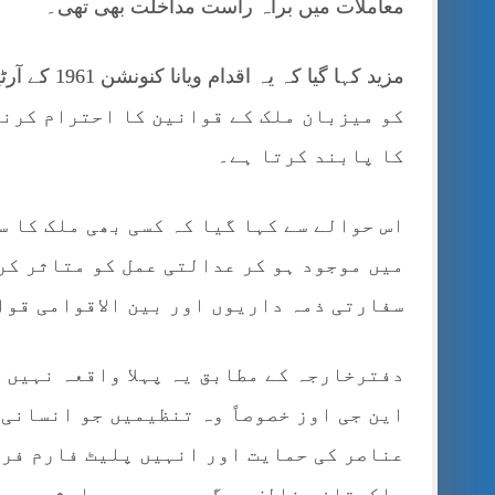
معاملات میں براہ راست مداخلت بھی تھی۔
کو میزبان ملک کے قوانین کا احترام کرنے
کا پابند کرتا ہے۔
اس حوالے سے کہا گیا کہ کسی بھی ملک کا 
میں موجود ہو کر عدالتی عمل کو متاثر کر
سفارتی ذمہ داریوں اور بین الاقوامی قوا
دفترخارجہ کے مطابق یہ پہلا واقعہ نہیں 
این جی اوز خصوصاً وہ تنظیمیں جو انسانی
عناصر کی حمایت اور انہیں پلیٹ فارم فرا
پاکستان مخالف سرگرمیوں میں ملوث ہیں۔