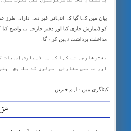
بیان میں کہا گیا کہ انتہائی غیر ذمہ دارانہ طرز 
کو ڈیمارش جاری کیا اور دفتر خارجہ نے واضح کیا
مداخلت برداشت نہیں کرے گا۔
دفترخارجہ نے کہا کہ یہ ڈیمارش اس بات ک
اور عالمی سفارتی اصولوں کے مطابق اپنی
کیٹاگری میں :
اہم خبریں
مزی