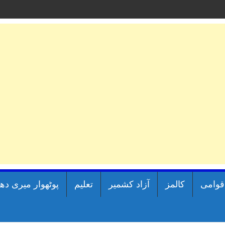
اقوامی
کالمز
آزاد کشمیر
تعلیم
پوٹھوار میری دھ