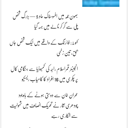
بھون نلہ میں افسوسناک حادثہ — بزرگ شخص
پلی سے گر کر نالے میں بہہ گیا
کہوٹہ: فائرنگ کے واقعے میں ایک شخص جاں
بحق، تین زخمی
انجینئر قمراسلام راجہ کی کمبوڈیا سے ہنگامی کال
پر چکری میں 16 افراد کا کامیاب ریسکیو
عمران خان سے دوستی ہونے کے باوجود
چودھری نثار نے تحریک انصاف میں شمولیت
سے انکاری رہے