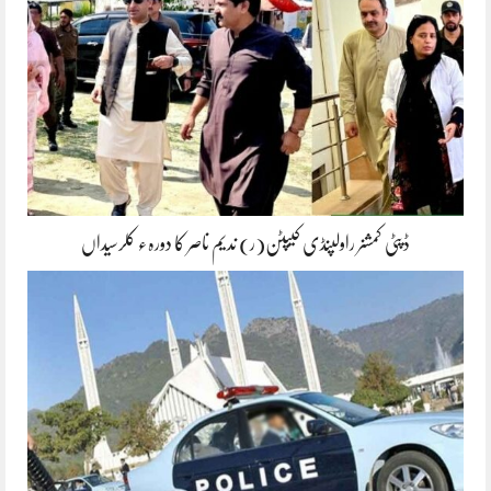
ڈپٹی کمشنر راولپنڈی کیپٹن(ر) ندیم ناصر کا دورہء کلرسیداں