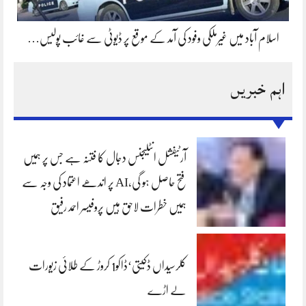
اسلام آباد میں غیرملکی وفود کی آمد کے موقع پر ڈیوٹی سے غائب پولیس…
اہم خبریں
آرٹیفشل انٹلیجنس دجال کا فتنہ ہے جس پر ہمیں
فتح حاصل ہو گی،AI پر اندھے اعتماد کی وجہ سے
ہمیں خطرات لاحق ہیں پروفیسر احمد رفیق
کلرسیداں ڈکیتی‘ڈاکو1 کروڑ کے طلائی زیورات
لے اڑے