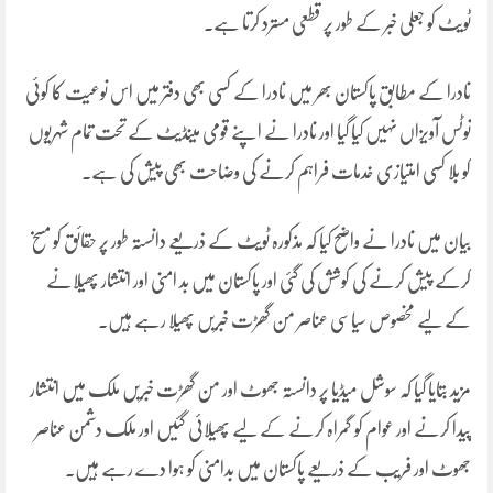
ٹویٹ کو جعلی خبر کے طور پر قطعی مسترد کرتا ہے۔
نادرا کے مطابق پاکستان بھر میں نادرا کے کسی بھی دفتر میں اس نوعیت کا کوئی
نوٹس آویزاں نہیں کیا گیا اور نادرا نے اپنے قومی مینڈیٹ کے تحت تمام شہریوں
کو بلا کسی امتیازی خدمات فراہم کرنے کی وضاحت بھی پیش کی ہے۔
بیان میں نادرا نے واضح کیا کہ مذکورہ ٹویٹ کے ذریعے دانستہ طور پر حقائق کو مسخ
کرکے پیش کرنے کی کوشش کی گئی اور پاکستان میں بد امنی اور انتشار پھیلانے
کے لیے مخصوص سیاسی عناصر من گھڑت خبریں پھیلا رہے ہیں۔
مزید بتایا گیا کہ سوشل میڈیا پر دانستہ جھوٹ اور من گھڑت خبریں ملک میں انتشار
پیدا کرنے اور عوام کو گمراہ کرنے کے لیے پھیلائی گئیں اور ملک دشمن عناصر
جھوٹ اور فریب کے ذریعے پاکستان میں بدامنی کو ہوا دے رہے ہیں۔