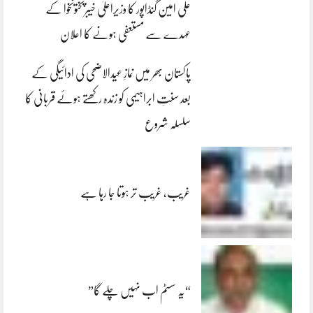
علی امین گنڈاپور کا وزیراعلیٰ خیبرپختونخوا کے
عہدے سے مستعفی ہونے کا اعلان
پاکستان بھر میں نمازِ عیدالاضحی کی ادائیگی کے
بعد سنتِ ابراہیمی کو زندہ رکھتے ہوئے قربانی کا
سلسلہ شروع
غریب، غریب تر ہوتا جا رہا ہے
“یہ سسٹم اب نہیں چلے گا”