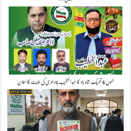
جموں 6 تحریک شاد باد کا عبدالخطیب چودھری کی حمایت کا اعلان