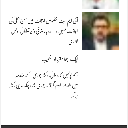
آئی ایم ایف مخصوص اوقات میں سستی بجلی کی
اجازت نہیں دے رہا، وفاقی وزیر توانائی اویس
لغاری
ایک اچھا مقرر اور خطیب
جہلم پولیس کارروائی، رکشہ چوری کے مقدمہ
میں ملوث ملزم گرفتار، چوری شدہ چنگ چی رکشہ
برآمد