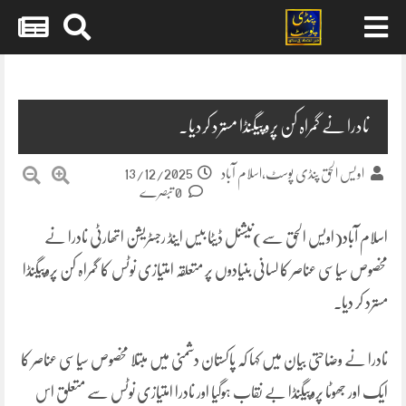
Skip
to
content
نادرا نے گمراہ کن پروپیگنڈا مسترد کردیا۔
13/12/2025
اویس الحق پنڈی پوسٹ،اسلام آباد
0 تبصرے
اسلام آباد(اویس الحق سے)نیشنل ڈیٹا بیس اینڈ رجسٹریشن اتھارٹی نادرا نے
مخصوص سیاسی عناصر کا لسانی بنیادوں پر متعلقہ امتیازی نوٹس کا گمراہ کن پروپیگنڈا
مسترد کر دیا۔
نادرا نے وضاحتی بیان میں کہا کہ پاکستان دشمنی میں مبتلا مخصوص سیاسی عناصر کا
ایک اور جھوٹا پروپیگنڈا بے نقاب ہوگیا اور نادرا امتیازی نوٹس سے متعلق اس