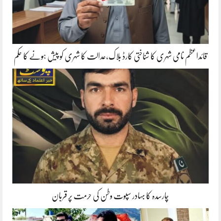
قائداعظم نامی شہری کا شناختی کارڈ بلاک،عدالت کا شہری کو پیش ہونے کا حکم
چارسدہ کا بہادر سپوت وطن کی حرمت پر قربان