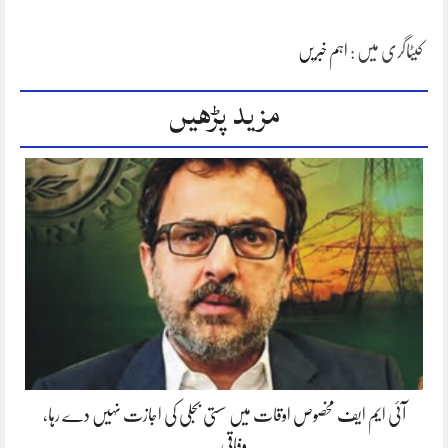
کیٹاگری میں :
اہم خبریں
مزید پڑھیں
آئی ایم ایف مخصوص اوقات میں سستی بجلی کی اجازت نہیں دے رہا،
وفاقی…