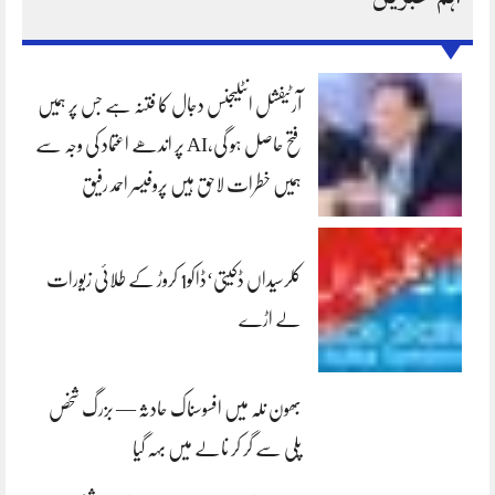
آرٹیفشل انٹلیجنس دجال کا فتنہ ہے جس پر ہمیں
فتح حاصل ہو گی،AI پر اندھے اعتماد کی وجہ سے
ہمیں خطرات لاحق ہیں پروفیسر احمد رفیق
کلرسیداں ڈکیتی‘ڈاکو1 کروڑ کے طلائی زیورات
لے اڑے
بھون نلہ میں افسوسناک حادثہ — بزرگ شخص
پلی سے گر کر نالے میں بہہ گیا