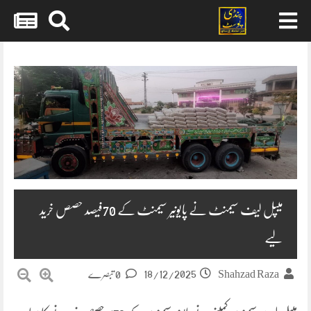
Skip
to
content
میپل لیف سیمنٹ نے پایونیر سیمنٹ کے 70فیصد حصص خرید
لیے
18/12/2025
Shahzad Raza
0 تبصرے