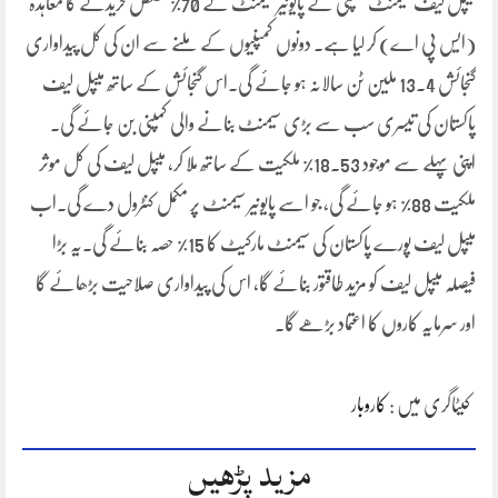
میپل لیف سیمنٹ کمپنی نے پایونیر سیمنٹ کے 70% حصص خریدنے کا معاہدہ
(ایس پی اے) کر لیا ہے۔ دونوں کمپنیوں کے ملنے سے ان کی کل پیداواری
گنجائش 13.4 ملین ٹن سالانہ ہو جائے گی۔اس گنجائش کے ساتھ میپل لیف
پاکستان کی تیسری سب سے بڑی سیمنٹ بنانے والی کمپنی بن جائے گی۔
اپنی پہلے سے موجود 18.53% ملکیت کے ساتھ ملا کر، میپل لیف کی کل موثر
ملکیت 88% ہو جائے گی، جو اسے پایونیر سیمنٹ پر مکمل کنٹرول دے گی۔اب
میپل لیف پورے پاکستان کی سیمنٹ مارکیٹ کا 15% حصہ بنائے گی۔یہ بڑا
فیصلہ میپل لیف کو مزید طاقتور بنائے گا، اس کی پیداواری صلاحیت بڑھائے گا
اور سرمایہ کاروں کا اعتماد بڑھے گا۔
کیٹاگری میں :
کاروبار
مزید پڑھیں