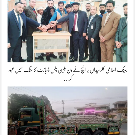
بینک اسلامی کلرسیداں برانچ نے ون بلین پلس ڈیپازٹ کا سنگ میل عبور
کر…