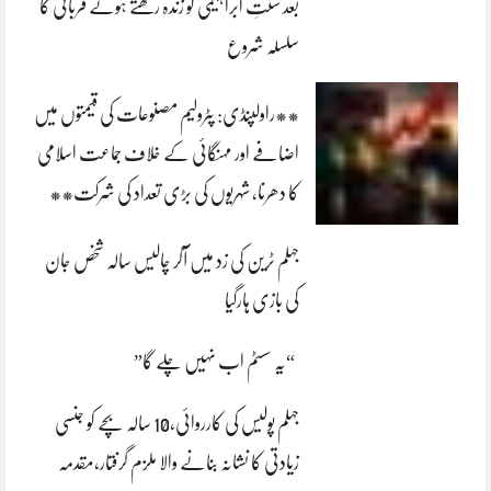
بعد سنتِ ابراہیمی کو زندہ رکھتے ہوئے قربانی کا
سلسلہ شروع
**راولپنڈی: پٹرولیم مصنوعات کی قیمتوں میں
اضافے اور مہنگائی کے خلاف جماعت اسلامی
کا دھرنا، شہریوں کی بڑی تعداد کی شرکت**
جہلم ٹرین کی زد میں آکر چالیس سالہ شخص جان
کی بازی ہارگیا
“یہ سسٹم اب نہیں چلے گا”
جہلم پولیس کی کارروائی،10 سالہ بچے کو جنسی
زیادتی کا نشانہ بنانے والا ملزم گرفتار،مقدمہ