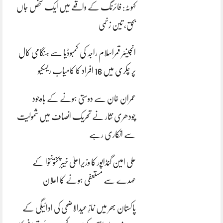
کہوٹہ: فائرنگ کے واقعے میں ایک شخص جاں
بحق، تین زخمی
انجینئر قمراسلام راجہ کی کمبوڈیا سے ہنگامی کال
پر چکری میں 16 افراد کا کامیاب ریسکیو
عمران خان سے دوستی ہونے کے باوجود
چودھری نثار نے تحریک انصاف میں شمولیت
سے انکاری رہے
علی امین گنڈاپور کا وزیراعلیٰ خیبرپختونخوا کے
عہدے سے مستعفی ہونے کا اعلان
پاکستان بھر میں نمازِ عیدالاضحی کی ادائیگی کے