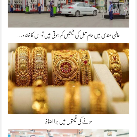
عالمی منڈی میں خام تیل کی قیمتیں کم ہوتی ہیں تو اس کا فائدہ…
سونے کی قیمتوں میں بڑا اضافہ