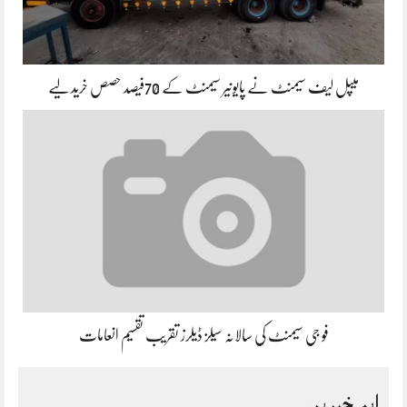
میپل لیف سیمنٹ نے پایونیر سیمنٹ کے 70فیصد حصص خرید لیے
فو جی سیمنٹ کی سالانہ سیلز ڈیلرز تقریب تقسیم انعامات
اہم خبریں