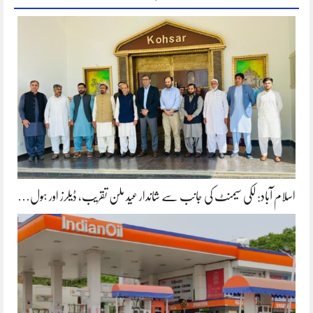
اسلام آباد: لکی سیمنٹ کی جانب سے شاندار عید ملن تقریب، ڈیلرز اور ہول…