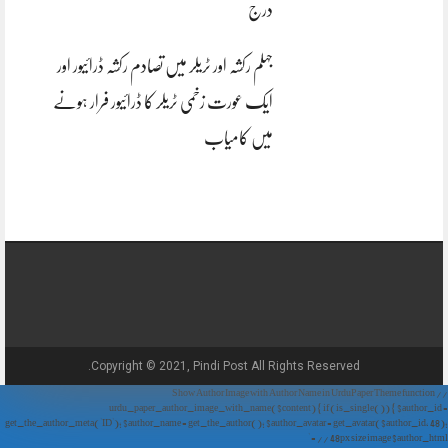
درج
جہلم رکشہ اور ٹریلر میں تصادم رکشہ ڈرائیور اور
ایک عورت زخمی ٹریلر کا ڈرائیور فرار ہونے
میں کامیاب
Copyright © 2021, Pindi Post All Rights Reserved.
// Show Author Image with Author Name in UrduPaper Theme function
urdu_paper_author_image_with_name($content) { if (is_single()) { $author_id =
get_the_author_meta('ID'); $author_name = get_the_author(); $author_avatar = get_avatar($author_id, 48);
// 48px size image $author_html = '