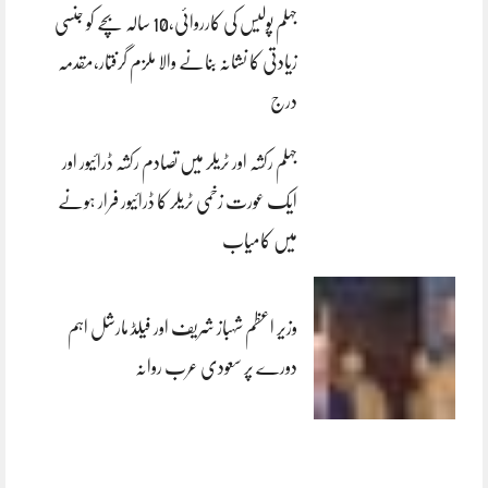
جہلم پولیس کی کارروائی،10 سالہ بچے کو جنسی
زیادتی کا نشانہ بنانے والا ملزم گرفتار،مقدمہ
درج
جہلم رکشہ اور ٹریلر میں تصادم رکشہ ڈرائیور اور
ایک عورت زخمی ٹریلر کا ڈرائیور فرار ہونے
میں کامیاب
وزیر اعظم شہباز شریف اور فیلڈ مارشل اہم
دورے پر سعودی عرب روانہ