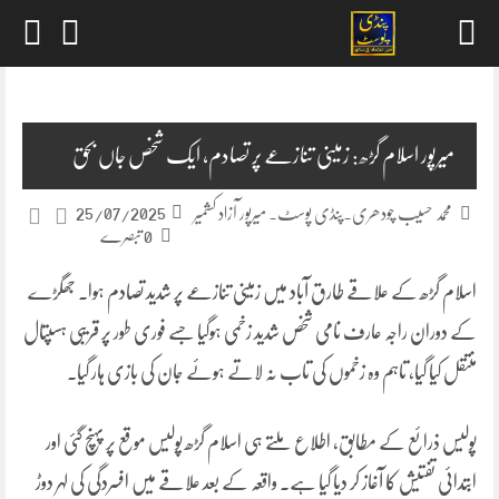
Skip
to
content
میرپور اسلام گڑھ: زمینی تنازعے پر تصادم، ایک شخص جاں بحق
25/07/2025
محمد حسیب چودھری۔پنڈی پوسٹ۔ میرپور آزاد کشمیر
0 تبصرے
اسلام گڑھ کے علاقے طارق آباد میں زمینی تنازعے پر شدید تصادم ہوا۔ جھگڑے
کے دوران راجہ عارف نامی شخص شدید زخمی ہوگیا جسے فوری طور پر قریبی ہسپتال
منتقل کیا گیا، تاہم وہ زخموں کی تاب نہ لاتے ہوئے جان کی بازی ہار گیا۔
پولیس ذرائع کے مطابق، اطلاع ملتے ہی اسلام گڑھ پولیس موقع پر پہنچ گئی اور
ابتدائی تفتیش کا آغاز کر دیا گیا ہے۔ واقعہ کے بعد علاقے میں افسردگی کی لہر دوڑ