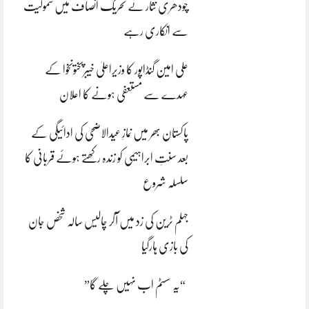
چودھری نثار نے تحریک انصاف میں شمولیت
سے انکاری رہے
علی امین گنڈاپور کا وزیراعلیٰ خیبرپختونخوا کے
عہدے سے مستعفی ہونے کا اعلان
پاکستان بھر میں نمازِ عیدالاضحی کی ادائیگی کے
بعد سنتِ ابراہیمی کو زندہ رکھتے ہوئے قربانی کا
سلسلہ شروع
جہلم ٹرین کی زد میں آکر چالیس سالہ شخص جان
کی بازی ہارگیا
“یہ سسٹم اب نہیں چلے گا”