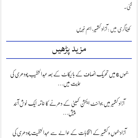
گئی۔
کیٹاگری میں :
آزاد کشمیر
،
اہم خبریں
مزید پڑھیں
جموں 6 میں تحریک انصاف کے بائیکاٹ کے بعد عبدالخطیب چودھری کی
حمایت میں…
آزاد کشمیر میں جوائنٹ ایکشن کمیٹی کے دھرنے کا خاتمہ ایک خوش آئند
پیش…
آزاد جموں و کشمیر کے انتخابات کے حوالے سے عبدالخطیت چودھری کی