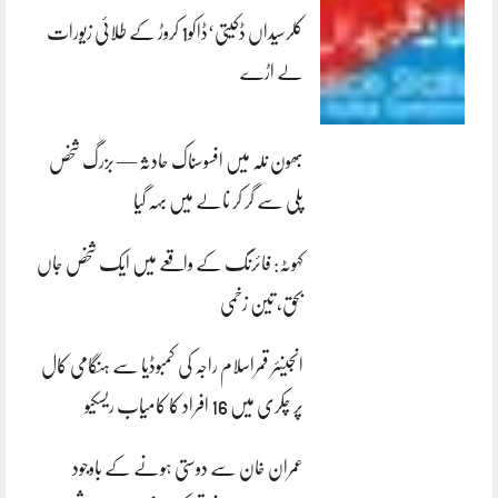
کلرسیداں ڈکیتی‘ڈاکو1 کروڑ کے طلائی زیورات
لے اڑے
بھون نلہ میں افسوسناک حادثہ — بزرگ شخص
پلی سے گر کر نالے میں بہہ گیا
کہوٹہ: فائرنگ کے واقعے میں ایک شخص جاں
بحق، تین زخمی
انجینئر قمراسلام راجہ کی کمبوڈیا سے ہنگامی کال
پر چکری میں 16 افراد کا کامیاب ریسکیو
عمران خان سے دوستی ہونے کے باوجود