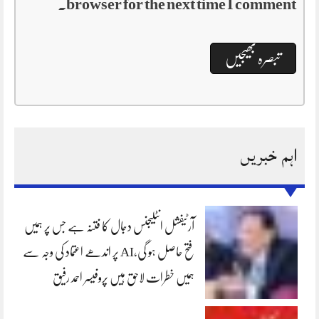
browser for the next time I comment.
اہم خبریں
آرٹیفشل انٹلیجنس دجال کا فتنہ ہے جس پر ہمیں
فتح حاصل ہو گی،AI پر اندھے اعتماد کی وجہ سے
ہمیں خطرات لاحق ہیں پروفیسر احمد رفیق