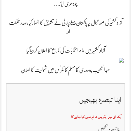
چودھری ایاز…
آزاد کشمیر کی صورتحال پر پاکستان پیپلزپارٹی نے تشویش کا اظہار کیا،صدر مملکت
اور…
آزاد کشمیر میں عام انتخابات کی تاریخ کا اعلان کر دیا گیا
عبدالخطیب چوھدری کا مسلم کانفرنس میں شمولیت کا اعلان
اپنا تبصرہ بھیجیں
آپکا ای میل ایڈریس شائع نہیں کیا جائے گا
اپنا تبصرہ لکھیں