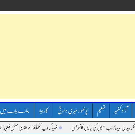
آزاد کشمیر
تعلیم
پوٹھوار میری دھرتی
کاروبار
ہمارے بارے میں
اں سیدہ زینب حسین کی پریس کانفرنس
شہید گر وپ کیپٹنعاصم طارق مکمل فوجی اعزاز کے س