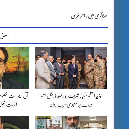
کیٹاگری میں :
اہم خبریں
مزی
وزیر اعظم شہباز شریف اور فیلڈ مارشل اہم
آئی ایم ایف مخصوص
دورے پر سعودی عرب روانہ
اجازت نہیں