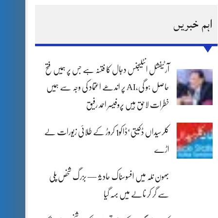
اہم خبریں
آرٹیفشل انٹلیجنس دجال کا فتنہ ہے جس پر ہمیں فتح
حاصل ہو گی،AI پر اندھے اعتماد کی وجہ سے ہمیں
خطرات لاحق ہیں پروفیسر احمد رفیق
کلرسیداں ڈکیتی‘ڈاکو1 کروڑ کے طلائی زیورات لے
اڑے
بھون نلہ میں افسوسناک حادثہ — بزرگ شخص پلی
سے گر کر نالے میں بہہ گیا