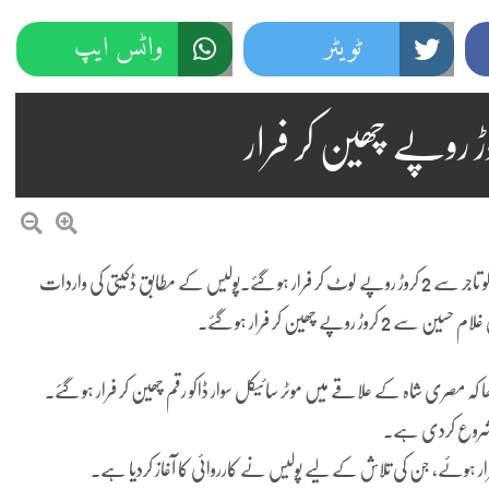
ٹویٹر
واٹس ایپ
لاہور: صوبائی دارالحکومت میں ڈکیتی کی بڑی واردات ہوئی، جس میں ڈاکو تاجر سے 2 کروڑ روپے لوٹ کر فرار ہو گئے۔پولیس کے مطابق ڈکیتی کی واردات
رہا تھا کہ مصری شاہ کے علاقے میں موٹر سائیکل سوار ڈاکو رقم چھین کر فرار ہو گئے۔
ش شروع کردی ہے۔
ار ہوئے، جن کی تلاش کے لیے پولیس نے کارروائی کا آغاز کردیا ہے۔