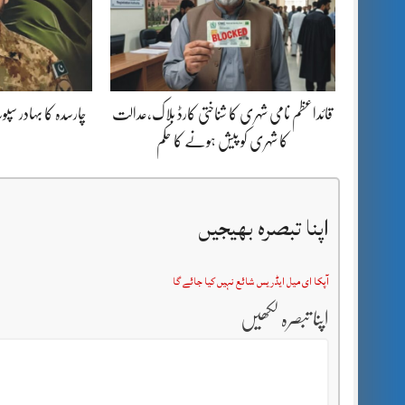
قائداعظم نامی شہری کا شناختی کارڈ بلاک،عدالت
چارسدہ کا بہادر س
کا شہری کو پیش ہونے کا حکم
اپنا تبصرہ بھیجیں
آپکا ای میل ایڈریس شائع نہیں کیا جائے گا
اپنا تبصرہ لکھیں