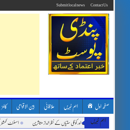
Skip
Submit local news
Contact Us
to
content
صفحہ اول
اہم خبریں
علاقائی
بین الاقوامی
کالمز
اہم خبریں
ون بارشیں، لینڈ سلائیڈنگ اور کوٹلی ستیاں کے نظر انداز متاثرین
اسسٹنٹ کمشنر کلرسید