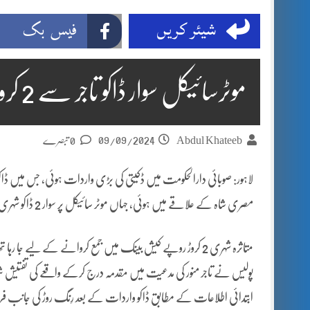
شیئر کریں
فیس بک
موٹرسائیکل سوار ڈاکو تاجر سے 2 کروڑ روپے چھین کر فرار
09/09/2024
Abdul Khateeb
0 تبصرے
مصری شاہ کے علاقے میں ہوئی، جہاں موٹر سائیکل پر سوار 2 ڈاکو شہری غلام حسین سے 2 کروڑ روپے چھین کر فرار ہو گئے۔
متاثرہ شہری 2 کروڑ روپے کیش بینک میں جمع کروانے کے لیے جا 
پولیس نے تاجر منور کی مدعیت میں مقدمہ درج کرکے واقعے کی تفتی
ابتدائی اطلاعات کے مطابق ڈاکو واردات کے بعد رِنگ روڑ کی جانب فر