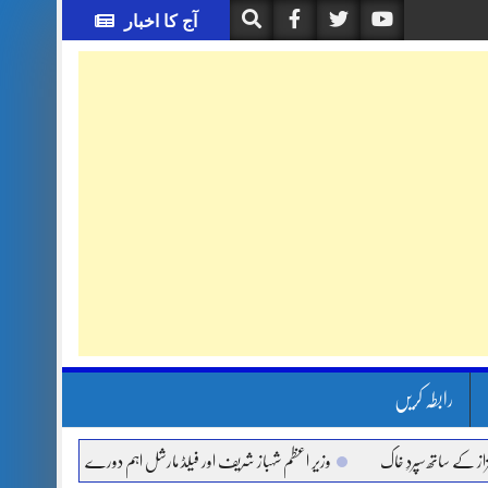
آج کا اخبار
رابطہ کریں
اتھ سپردِ خاک
وزیر اعظم شہباز شریف اور فیلڈ مارشل اہم دورے پر سعودی عرب روانہ