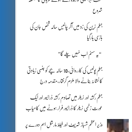
شروع
جہلم ٹرین کی زد میں آکر چالیس سالہ شخص جان کی
بازی ہارگیا
“یہ سسٹم اب نہیں چلے گا”
جہلم پولیس کی کارروائی،10 سالہ بچے کو جنسی زیادتی
کا نشانہ بنانے والا ملزم گرفتار،مقدمہ درج
جہلم رکشہ اور ٹریلر میں تصادم رکشہ ڈرائیور اور ایک
عورت زخمی ٹریلر کا ڈرائیور فرار ہونے میں کامیاب
وزیر اعظم شہباز شریف اور فیلڈ مارشل اہم دورے پر