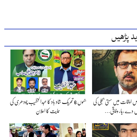
د پڑھیں
 اوقات میں سستی بجلی کی
جموں 6 تحریک شاد باد کا عبدالخطیب چودھری کی
 دے رہا، وفاقی…
حمایت کا اعلان