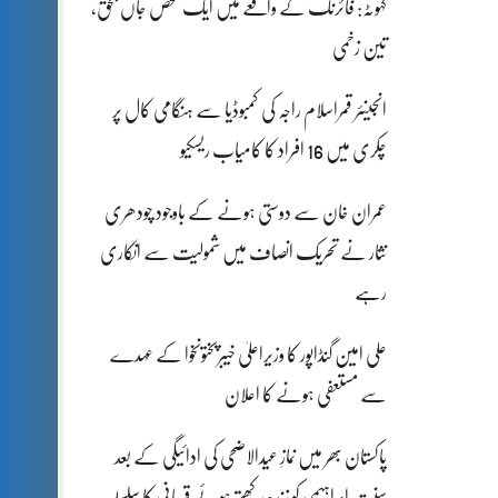
کہوٹہ: فائرنگ کے واقعے میں ایک شخص جاں بحق،
تین زخمی
انجینئر قمراسلام راجہ کی کمبوڈیا سے ہنگامی کال پر
چکری میں 16 افراد کا کامیاب ریسکیو
عمران خان سے دوستی ہونے کے باوجود چودھری
نثار نے تحریک انصاف میں شمولیت سے انکاری
رہے
علی امین گنڈاپور کا وزیراعلیٰ خیبرپختونخوا کے عہدے
سے مستعفی ہونے کا اعلان
پاکستان بھر میں نمازِ عیدالاضحی کی ادائیگی کے بعد
سنتِ ابراہیمی کو زندہ رکھتے ہوئے قربانی کا سلسلہ