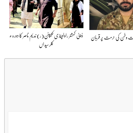
ڈپٹی کمشنر راولپنڈی کیپٹن(ر) ندیم ناصر کا دورہء
پوت وطن کی حرمت پر قربان
کلرسیداں