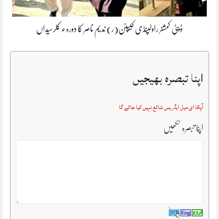
ڈپٹی کمشنر راولپنڈی کیپٹن(ر) ندیم ناصر کا دورہء کلرسیداں
اپنا تبصرہ بھیجیں
آپکا ای میل ایڈریس شائع نہیں کیا جائے گا
اپنا تبصرہ لکھیں