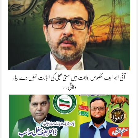
آئی ایم ایف مخصوص اوقات میں سستی بجلی کی اجازت نہیں دے رہا،
وفاقی…