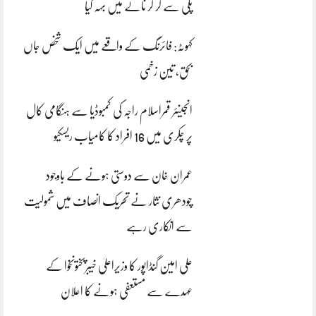
پلی سے گر کر نالے میں بہہ گیا
کہوٹہ: فائرنگ کے واقعے میں ایک شخص جاں
بحق، تین زخمی
انجینئر قمراسلام راجہ کی کمبوڈیا سے ہنگامی کال
پر چکری میں 16 افراد کا کامیاب ریسکیو
عمران خان سے دوستی ہونے کے باوجود
چودھری نثار نے تحریک انصاف میں شمولیت
سے انکاری رہے
علی امین گنڈاپور کا وزیراعلیٰ خیبرپختونخوا کے
عہدے سے مستعفی ہونے کا اعلان