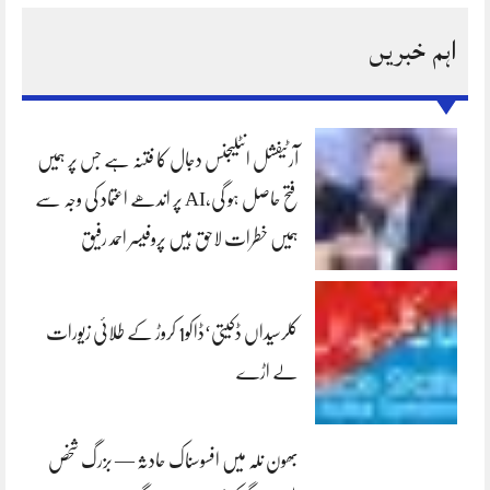
اہم خبریں
آرٹیفشل انٹلیجنس دجال کا فتنہ ہے جس پر ہمیں
فتح حاصل ہو گی،AI پر اندھے اعتماد کی وجہ سے
ہمیں خطرات لاحق ہیں پروفیسر احمد رفیق
کلرسیداں ڈکیتی‘ڈاکو1 کروڑ کے طلائی زیورات
لے اڑے
بھون نلہ میں افسوسناک حادثہ — بزرگ شخص