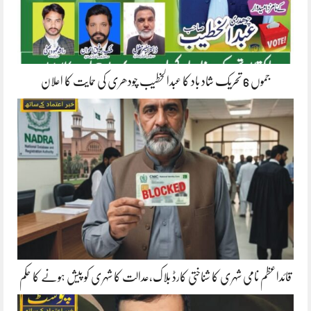
جموں 6 تحریک شاد باد کا عبدالخطیب چودھری کی حمایت کا اعلان
قائداعظم نامی شہری کا شناختی کارڈ بلاک،عدالت کا شہری کو پیش ہونے کا حکم