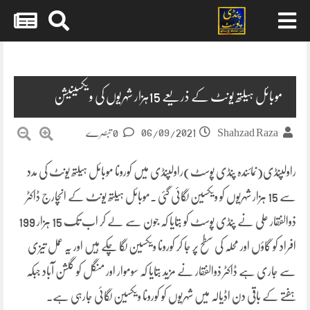
Skip
to
content
موبائل ہیلتھ یونٹ کے ذریعے 15ہزار شہریوں کی ویکسینیشن
06/09/2021
Shahzad Raza
0 تبصرے
راولپنڈی(نمائندہ پنڈی پوسٹ)راولپنڈی میں کورونا موبائل ہیلتھ یونٹ کی مدد
سے 15 ہزار شہریوں کو ویکسین لگائی گئی ۔موبائل ہیلتھ یونٹ کے انچارج ڈاکٹر
ذوالفقار علی نے پنڈی پوسٹ کو بتایا کہ جون سے لے کر اب تک 15 ہزار 199
افراد کو گاؤں اور محلہ کی سطح پر جا کر کورونا ویکسین لگا چکے ہیں اور یہ عمل تیزی
سے جاری ہے ڈاکٹر ذوالفقار نے مزید بتایا کہ سوموار اور منگل کو گلشن آباد جبکہ
ہفتے کے باقی دن اڈیالہ میں شہریوں کو کورونا ویکسین لگائی جارہی ہے۔