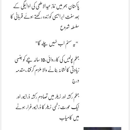
پاکستان بھر میں نمازِ عیدالاضحی کی ادائیگی کے
بعد سنتِ ابراہیمی کو زندہ رکھتے ہوئے قربانی کا
سلسلہ شروع
“یہ سسٹم اب نہیں چلے گا”
جہلم پولیس کی کارروائی،10 سالہ بچے کو جنسی
زیادتی کا نشانہ بنانے والا ملزم گرفتار،مقدمہ
درج
جہلم رکشہ اور ٹریلر میں تصادم رکشہ ڈرائیور اور
ایک عورت زخمی ٹریلر کا ڈرائیور فرار ہونے
میں کامیاب