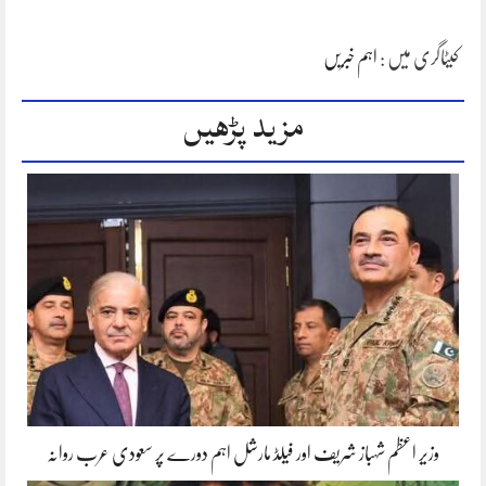
کیٹاگری میں :
اہم خبریں
مزید پڑھیں
وزیر اعظم شہباز شریف اور فیلڈ مارشل اہم دورے پر سعودی عرب روانہ