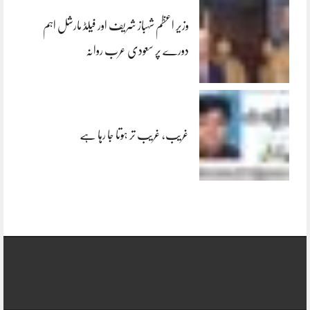
وزیر اعظم شہباز شریف اور فیلڈ مارشل اہم
دورے پر سعودی عرب روانہ
غریب، غریب تر ہوتا جا رہا ہے