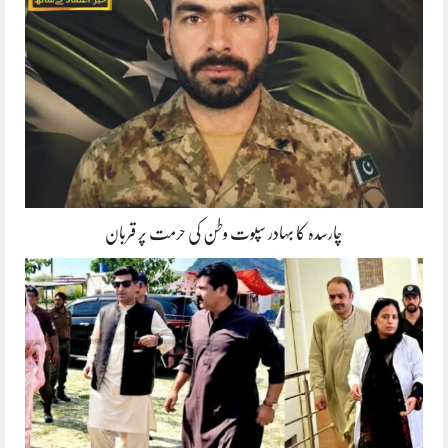
چارسدہ کا بہادر سپوت وطن کی حرمت پر قربان