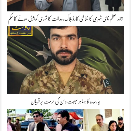
قائداعظم نامی شہری کا شناختی کارڈ بلاک،عدالت کا شہری کو پیش ہونے کا حکم
چارسدہ کا بہادر سپوت وطن کی حرمت پر قربان