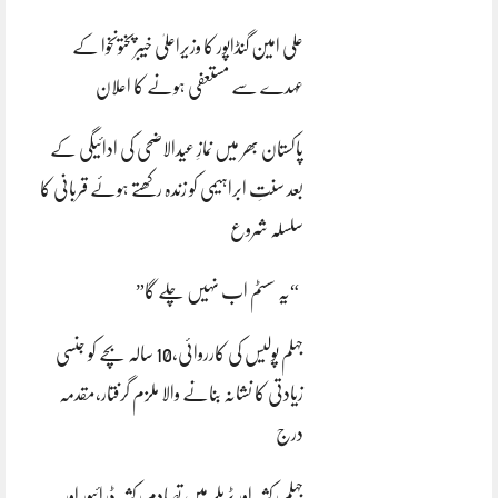
علی امین گنڈاپور کا وزیراعلیٰ خیبرپختونخوا کے
عہدے سے مستعفی ہونے کا اعلان
پاکستان بھر میں نمازِ عیدالاضحی کی ادائیگی کے
بعد سنتِ ابراہیمی کو زندہ رکھتے ہوئے قربانی کا
سلسلہ شروع
“یہ سسٹم اب نہیں چلے گا”
جہلم پولیس کی کارروائی،10 سالہ بچے کو جنسی
زیادتی کا نشانہ بنانے والا ملزم گرفتار،مقدمہ
درج
جہلم رکشہ اور ٹریلر میں تصادم رکشہ ڈرائیور اور