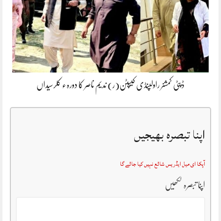
ڈپٹی کمشنر راولپنڈی کیپٹن(ر) ندیم ناصر کا دورہء کلرسیداں
اپنا تبصرہ بھیجیں
آپکا ای میل ایڈریس شائع نہیں کیا جائے گا
اپنا تبصرہ لکھیں