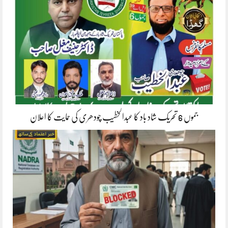
جموں 6 تحریک شاد باد کا عبدالخطیب چودھری کی حمایت کا اعلان