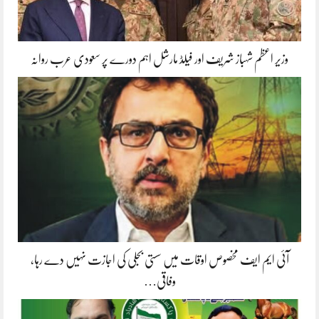
وزیر اعظم شہباز شریف اور فیلڈ مارشل اہم دورے پر سعودی عرب روانہ
آئی ایم ایف مخصوص اوقات میں سستی بجلی کی اجازت نہیں دے رہا،
وفاقی…