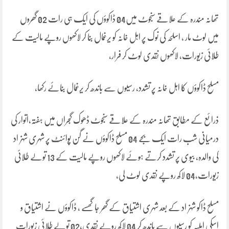
تھانہ مندرہ کے علاقے سنجوٹ میں04 ڈاکوؤں کی ایک ہی رات 02 گھروں
میں لوٹ مار ، اسلحہ کی نوک پر اہل خانہ کو یرغمال بنا کر لاکھوں روپے مالیت کے
طلائی زیورات، لاکھوں نقدی لوٹ کر فرار،
مسلح ڈاکوؤں کا اہل خانہ پر تشدد، رسیوں سے باندھ کر یرغمال بنائے رکھا،
ذرائع کے مطابق تھانہ مندرہ کے علاقے سنجوٹ ڈھوک گجراں میں ہفتہ،اتوار کی
درمیانی شب رات ایک بجے 04 مسلح ڈاکوؤں نے گن پوائنٹ پر شہری شہزاد
کی والدہ، بیوی پر تشدد کرتے ہوئے لاکھوں روپے مالیت کے 13 تولے طلائی
زیورات،04 لاکھ روپے نقدی لوٹ لی،
مسلح ڈاکو شہزاد کے بعد شہری اشتیاق کے گھر جا گھسے ، ڈاکوؤں نے اشتیاق و
اسکی اہلیہ کو رسیوں سے باندھ کر 04 لاکھ روپے نقدی،02 تولے طلائی زیورات