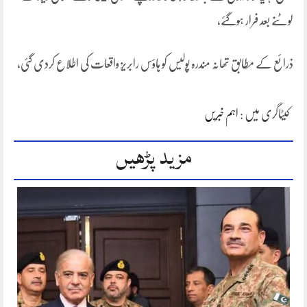
لوٹنے بعد فرار ہوگئے،
ذرائع کے مطابق تھانہ مندرہ پولیس کو ہاؤس رابریز واقعات کی اطلاع کردی گئی،
کیٹاگری میں :
اہم خبریں
مزید پڑھیں