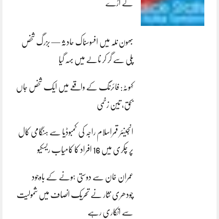
لے اڑے
بھون نلہ میں افسوسناک حادثہ — بزرگ شخص
پلی سے گر کر نالے میں بہہ گیا
کہوٹہ: فائرنگ کے واقعے میں ایک شخص جاں
بحق، تین زخمی
انجینئر قمراسلام راجہ کی کمبوڈیا سے ہنگامی کال
پر چکری میں 16 افراد کا کامیاب ریسکیو
عمران خان سے دوستی ہونے کے باوجود
چودھری نثار نے تحریک انصاف میں شمولیت
سے انکاری رہے