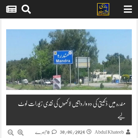
Skip
to
content
مندرہ میں ڈکیتی کی دو وارداتیں لاکھوں کی نقدی زیورات لوٹ
لیے
30/06/2024
Abdul Khateeb
0 تبصرے