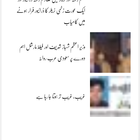
ایک عورت زخمی ٹریلر کا ڈرائیور فرار ہونے
میں کامیاب
وزیر اعظم شہباز شریف اور فیلڈ مارشل اہم
دورے پر سعودی عرب روانہ
غریب، غریب تر ہوتا جا رہا ہے