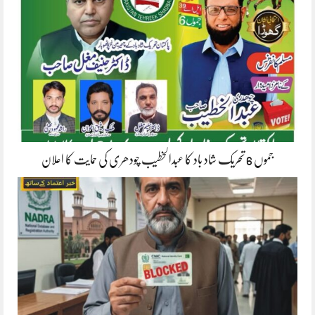
جموں 6 تحریک شاد باد کا عبدالخطیب چودھری کی حمایت کا اعلان