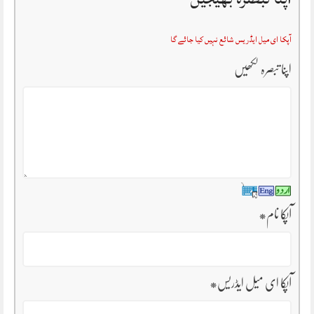
آپکا ای میل ایڈریس شائع نہیں کیا جائے گا
اپنا تبصرہ لکھیں
آپکا نام
*
آپکا ای میل ایڈریس
*