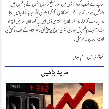
سٹاپ کے قریب کرولا گا ڑی میں سوار مسلح ڈاکوؤں جنھوں نے ہاتھوں میں
وائرلیس سیٹ تھام رکھے تھے گاڑی رکوا کر اسلحہ کی نوک پر چار لاکھ چالیس ہزار
روپے لوٹ کر فرار ہوگئے اطلاع ملتے ہی ڈی ایس پی گوجرخان اور ایس ایچ او
مندرہ سمیت پولیس کی بھاری نفری موقع پر پہنچ گئی تا ہم شام گئے تک ڈکیتی کی
ایف آر درج نہ ہو سکی۔
کیٹاگری میں :
اہم خبریں
مزید پڑھیں