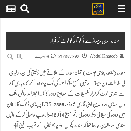
Skip
to
content
مندرہ‘دن دیہاڑے ڈاکو تاجر کو لوٹ کر فرار
21/06/2021
Abdul Khateeb
0 تبصرے
مندرہ (نمائندہ پنڈی پوسٹ) تھانہ مندرہ کے علاقے میں ڈکیتی کی دیدہ دلیری
کی واردات دن دیہاڑے تین مسلح ڈاکو اسلحہ کی نوک پردودھ کے کاروباری تاجر
سے نقدی لوٹ کر فرار تفصیلات کے مطابق دودھ کا تاجر اعجاز احمد ساکن ملک
وال منڈی بہاوالدین اپنی گاڑی شاہ زو ر LRS-2895پر پنڈی ڈھوک کالا خان
میں دودھ کی سپلائی دیکر دودھ کی رقم مبلغ 4لاکھ 40ہزارروپے وصولی کرکے واپس
منڈی بہاوالدین جارھا تھا کہ مندرہ چکوال روڈ پر بھنگالی کے قریب رفیق آباد