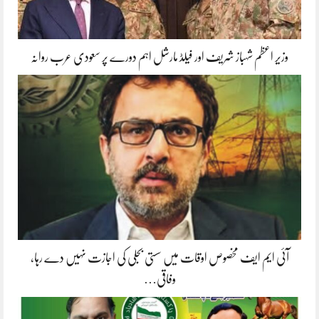
وزیر اعظم شہباز شریف اور فیلڈ مارشل اہم دورے پر سعودی عرب روانہ
آئی ایم ایف مخصوص اوقات میں سستی بجلی کی اجازت نہیں دے رہا،
وفاقی…