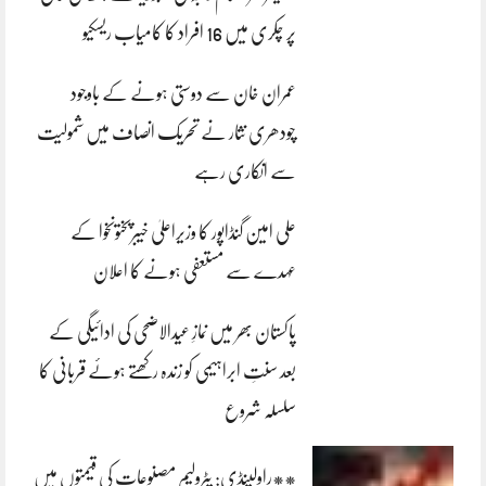
پر چکری میں 16 افراد کا کامیاب ریسکیو
عمران خان سے دوستی ہونے کے باوجود
چودھری نثار نے تحریک انصاف میں شمولیت
سے انکاری رہے
علی امین گنڈاپور کا وزیراعلیٰ خیبرپختونخوا کے
عہدے سے مستعفی ہونے کا اعلان
پاکستان بھر میں نمازِ عیدالاضحی کی ادائیگی کے
بعد سنتِ ابراہیمی کو زندہ رکھتے ہوئے قربانی کا
سلسلہ شروع
**راولپنڈی: پٹرولیم مصنوعات کی قیمتوں میں