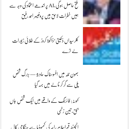
فتح حاصل ہو گی،AI پر اندھے اعتماد کی وجہ سے
ہمیں خطرات لاحق ہیں پروفیسر احمد رفیق
کلرسیداں ڈکیتی‘ڈاکو1 کروڑ کے طلائی زیورات
لے اڑے
بھون نلہ میں افسوسناک حادثہ — بزرگ شخص
پلی سے گر کر نالے میں بہہ گیا
کہوٹہ: فائرنگ کے واقعے میں ایک شخص جاں
بحق، تین زخمی
انجینئر قمراسلام راجہ کی کمبوڈیا سے ہنگامی کال