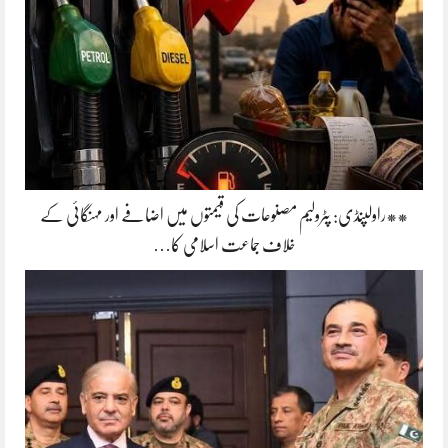
**راولپنڈی: پٹرولیم مصنوعات کی قیمتوں میں اضافے اور مہنگائی کے
خلاف جماعت اسلامی کا…