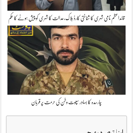
قائداعظم نامی شہری کا شناختی کارڈ بلاک،عدالت کا شہری کو پیش ہونے کا حکم
چارسدہ کا بہادر سپوت وطن کی حرمت پر قربان
اپنا تبصرہ بھیجیں