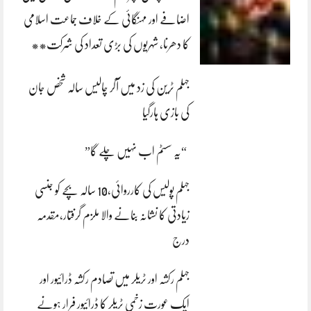
اضافے اور مہنگائی کے خلاف جماعت اسلامی
کا دھرنا، شہریوں کی بڑی تعداد کی شرکت**
جہلم ٹرین کی زد میں آکر چالیس سالہ شخص جان
کی بازی ہارگیا
“یہ سسٹم اب نہیں چلے گا”
جہلم پولیس کی کارروائی،10 سالہ بچے کو جنسی
زیادتی کا نشانہ بنانے والا ملزم گرفتار،مقدمہ
درج
جہلم رکشہ اور ٹریلر میں تصادم رکشہ ڈرائیور اور
ایک عورت زخمی ٹریلر کا ڈرائیور فرار ہونے