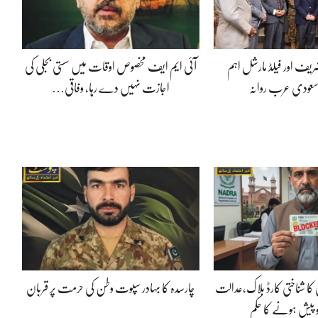
شریف اور فیلڈ مارشل اہم
آئی ایم ایف مخصوص اوقات میں سستی بجلی کی
سعودی عرب روانہ
اجازت نہیں دے رہا، وفاقی…
 کا شناختی کارڈ بلاک،عدالت
چارسدہ کا بہادر سپوت وطن کی حرمت پر قربان
و پیش ہونے کا حکم