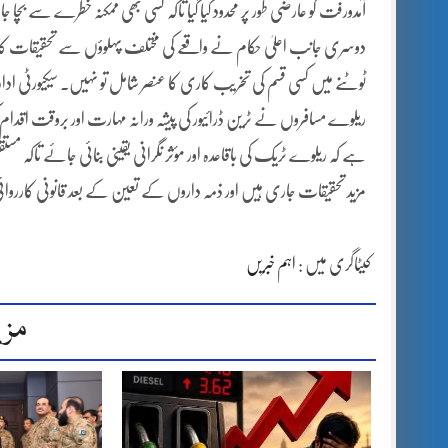
آمدورفت کو عارضی طور پر محدود کیا گیا تاکہ کسی بھی ممکنہ خطرے سے بچا ج
دوسری جانب اعلیٰ حکام نے واقعے کی مختلف پہلوؤں سے تحقیقات کا حکم
ٹوٹنے میں کسی قسم کی تخریب کاری کا عنصر شامل تو نہیں۔ سیکیورٹی ادا
ریلوے مسافروں نے ٹرین ڈرائیور کی پیشہ ورانہ مہارت اور بروقت اقدا
ہے کہ ریلوے ٹریک کی باقاعدہ اور مؤثر نگرانی یقینی بنائی جائے تاکہ
مزید تحقیقات جاری ہیں اور ذمہ داروں کے تعین کے بعد قانونی کارروا
کیٹاگری میں :
اہم خبریں
مزی