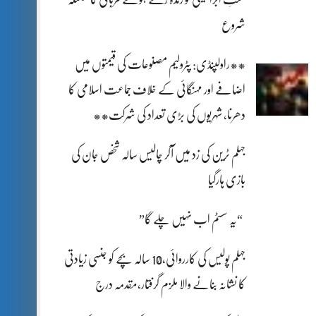
شروع
**راولپنڈی: پٹرولیم مصنوعات کی قیمتوں میں
اضافے اور مہنگائی کے خلاف جماعت اسلامی کا
دھرنا، شہریوں کی بڑی تعداد کی شرکت**
جہلم ٹرین کی زد میں آکر چالیس سالہ شخص جان کی
بازی ہارگیا
“یہ سسٹم اب نہیں چلے گا”
جہلم پولیس کی کارروائی،10 سالہ بچے کو جنسی زیادتی
کا نشانہ بنانے والا ملزم گرفتار،مقدمہ درج