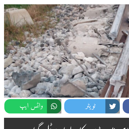
ٹویٹر
واٹس ایپ