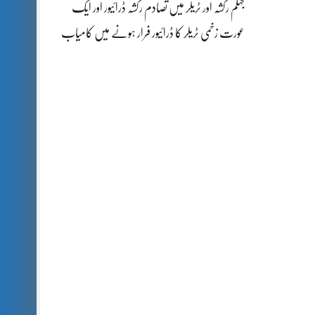
جہلم رکشہ اور ٹریلر میں تصادم رکشہ ڈرائیور اور ایک
عورت زخمی ٹریلر کا ڈرائیور فرار ہونے میں کامیاب