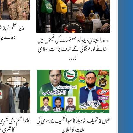
وزیر اعظم شہباز 
دورے پر 
**راولپنڈی: پٹرولیم مصنوعات کی قیمتوں میں
اضافے اور مہنگائی کے خلاف جماعت اسلامی
کا…
جموں 6 تحریک شاد باد کا عبدالخطیب چودھری کی
قائداعظم نامی شہری
حمایت کا اعلان
کا شہری ک