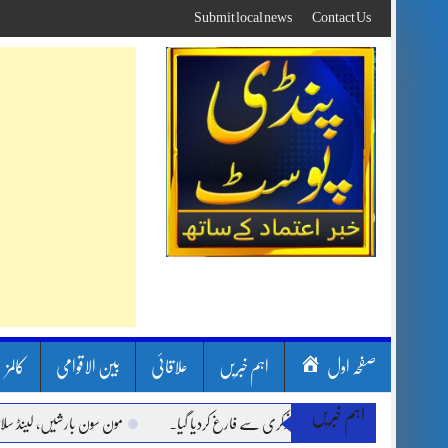
Skip
Submit local news
Contact Us
to
content
صفحہ اول
اہم خبریں
علاقائی
بین الاقوامی
کالمز
اہم خبریں
مون سون بارشیں، لینڈ سلائیڈنگ اور ک