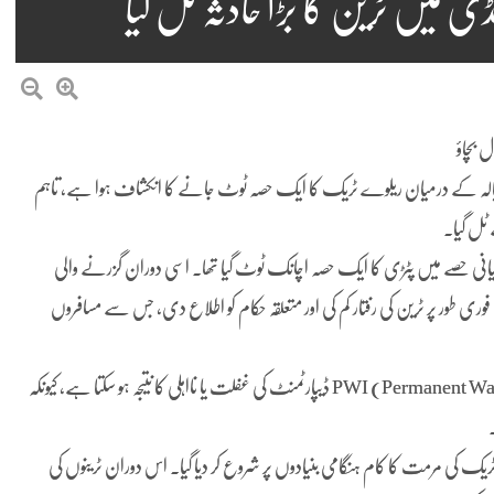
ڈی میں ٹرین کا بڑا حادثہ ٹل گیا
 بچاؤ
کیالہ کے درمیان ریلوے ٹریک کا ایک حصہ ٹوٹ جانے کا انکشاف ہوا ہے، تاہم
ٹل گیا۔
 ریلوے ٹریک کے کلو میٹر نمبر 46 سے 102 کے درمیانی حصے میں پٹڑی کا ایک حصہ اچانک ٹوٹ گیا تھا۔ اسی دوران گزرنے والی
ی طور پر ٹرین کی رفتار کم کی اور متعلقہ حکام کو اطلاع دی، جس سے مسافروں
ذرائع کا کہنا ہے کہ واقعہ مبینہ طور پر محکمہ ریلوے کے PWI (Permanent Way Inspector) ڈیپارٹمنٹ کی غفلت یا نااہلی کا نتیجہ ہو سکتا ہے، کیونکہ
رہ ٹریک کی مرمت کا کام ہنگامی بنیادوں پر شروع کر دیا گیا۔ اس دوران ٹرینوں کی