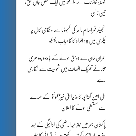
کہوٹہ: فائرنگ کے واقعے میں ایک شخص جاں بحق،
تین زخمی
انجینئر قمراسلام راجہ کی کمبوڈیا سے ہنگامی کال پر
چکری میں 16 افراد کا کامیاب ریسکیو
عمران خان سے دوستی ہونے کے باوجود چودھری
نثار نے تحریک انصاف میں شمولیت سے انکاری
رہے
علی امین گنڈاپور کا وزیراعلیٰ خیبرپختونخوا کے عہدے
سے مستعفی ہونے کا اعلان
پاکستان بھر میں نمازِ عیدالاضحی کی ادائیگی کے بعد
سنتِ ابراہیمی کو زندہ رکھتے ہوئے قربانی کا سلسلہ