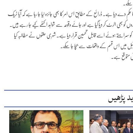
ا سکے۔
 دے دیا ہے۔ ذرائع کے مطابق اس امر کا بھی جائزہ لیا جا رہا ہے کہ آیا ٹریک
روں کو بھی الرٹ کر دیا گیا ہے اور جائے وقوعہ سے شواہد اکٹھے کیے جا رہے ہیں۔
م کو سراہتے ہوئے اسے قابلِ تحسین قرار دیا ہے۔ شہری حلقوں نے مطالبہ کیا
 مستقبل میں اس قسم کے واقعات سے بچا جا سکے۔
ئی متوقع ہے۔
د پڑھیں