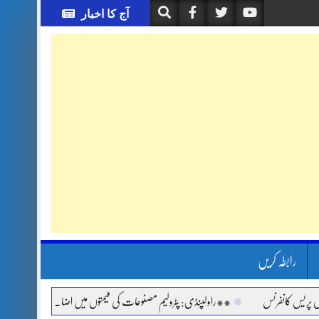
آج کا اخبار
رابطہ کریں
انفرنس
**راولپنڈی: پٹرولیم مصنوعات کی قیمتوں میں اضافے اور مہنگائی کے خلاف جم