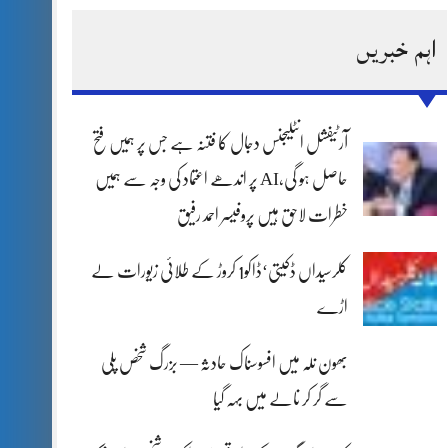
اہم خبریں
آرٹیفشل انٹلیجنس دجال کا فتنہ ہے جس پر ہمیں فتح
حاصل ہو گی،AI پر اندھے اعتماد کی وجہ سے ہمیں
خطرات لاحق ہیں پروفیسر احمد رفیق
کلرسیداں ڈکیتی‘ڈاکو1 کروڑ کے طلائی زیورات لے
اڑے
بھون نلہ میں افسوسناک حادثہ — بزرگ شخص پلی
سے گر کر نالے میں بہہ گیا