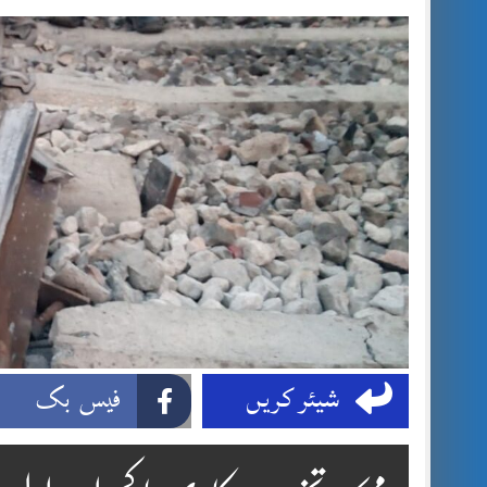
شیئر کریں
فیس بک