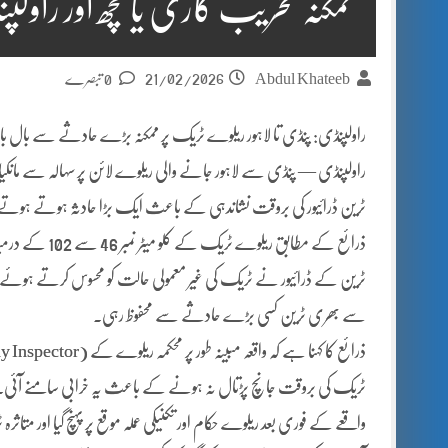
ممکنہ تخریب کاری یا کچھ اور راولپن
21/02/2026
Abdul Khateeb
0 تبصرے
راولپنڈی: پنڈی تا لاہور ریلوے ٹریک پر ممکنہ بڑے حادثے سے بال بال
راولپنڈی — پنڈی سے لاہور جانے والی ریلوے لائن پر سہالہ سے مان
ٹرین ڈرائیور کی بروقت نشاندہی کے باعث ایک بڑا حادثہ ہوتے ہوتے 
ذرائع کے مطابق
ٹرین کے ڈرائیور نے ٹریک کی غیر معمولی حالت کو محسوس کرتے ہوئے فور
سے بھری ٹرین کسی بڑے حادثے سے محفوظ رہی۔
ٹریک کی بروقت جانچ پڑتال نہ ہونے کے باعث یہ خرابی سامنے آئی۔
واقعے کے فوری بعد ریلوے حکام اور تکنیکی عملہ موقع پر پہنچ گیا اور متاث