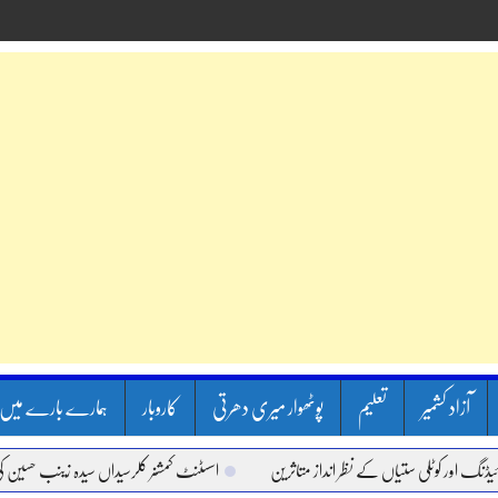
آزاد کشمیر
تعلیم
پوٹھوار میری دھرتی
کاروبار
ہمارے بارے میں
وٹلی ستیاں کے نظر انداز متاثرین
اسسٹنٹ کمشنر کلرسیداں سیدہ زینب حسین کی پریس ک