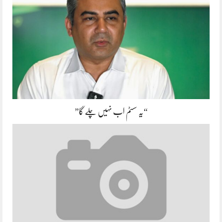
“یہ سسٹم اب نہیں چلے گا”