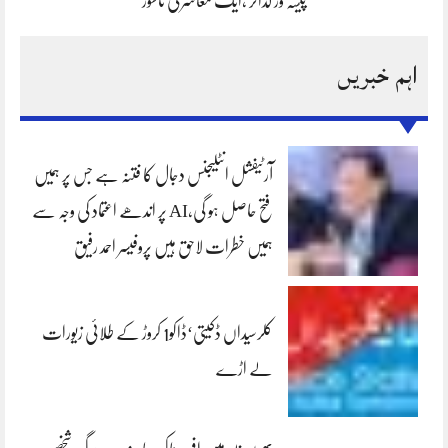
پیشہ ور گداگر ،ایک معاشرتی ناسور
اہم خبریں
آرٹیفشل انٹلیجنس دجال کا فتنہ ہے جس پر ہمیں
فتح حاصل ہو گی،AI پر اندھے اعتماد کی وجہ سے
ہمیں خطرات لاحق ہیں پروفیسر احمد رفیق
کلرسیداں ڈکیتی‘ڈاکو1 کروڑ کے طلائی زیورات
لے اڑے