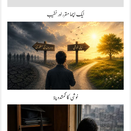
ایک اچھا مقرر اور خطیب
خوشی کا گمشدہ پتہ