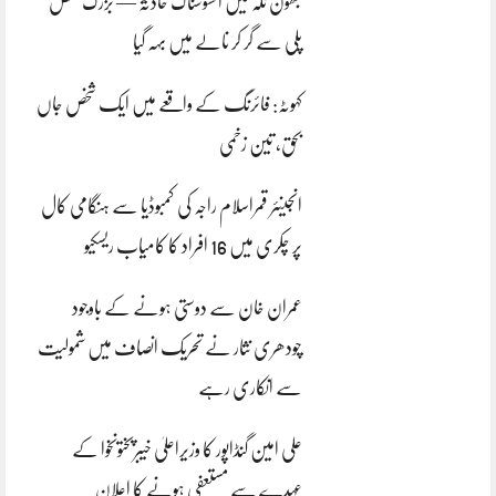
بھون نلہ میں افسوسناک حادثہ — بزرگ شخص
پلی سے گر کر نالے میں بہہ گیا
کہوٹہ: فائرنگ کے واقعے میں ایک شخص جاں
بحق، تین زخمی
انجینئر قمراسلام راجہ کی کمبوڈیا سے ہنگامی کال
پر چکری میں 16 افراد کا کامیاب ریسکیو
عمران خان سے دوستی ہونے کے باوجود
چودھری نثار نے تحریک انصاف میں شمولیت
سے انکاری رہے
علی امین گنڈاپور کا وزیراعلیٰ خیبرپختونخوا کے
عہدے سے مستعفی ہونے کا اعلان