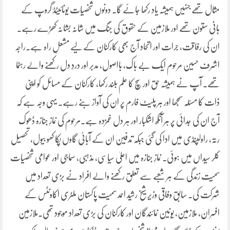
مثال تھے جنہیں ہمیشہ یاد رکھا جائے گا۔ دونوں شخصیات یونائیٹڈ گروپ کے
بانی ستون تھے اور ملازمین کے حقوق کی جنگ میں شانہ بشانہ کھڑے رہے۔
ان کی رفاقت، جرات اور اتحاد آج بھی کارکنان کے لیے مشعلِ راہ ہے۔راجہ
اشرف حسین مرحوم ایک بے باک، بااصول، مدبر اور دردِ دل رکھنے والے رہنما
تھے۔ آپ نے ہمیشہ حق اور سچ کا علم بلند رکھا، کارکنان کے مسائل کو اپنی
ذات کا مسئلہ سمجھا اور ہر پلیٹ فارم پر ان کی آواز بنے رہے۔ یہی وجہ ہے کہ
آج ان کی جدائی پر ہر آنکھ اشکبار اور ہر دل غمزدہ ہے۔مرحوم کی نمازِ جنازہ ڈھوک
رتہ، راولپنڈی میں ادا کی گئی جبکہ تدفین ان کے آبائی گاوں پکا کھو بیول، تحصیل
کلر سیداں میں ہوئی۔ نمازِ جنازہ میں اعلیٰ سیاسی، مذہبی، سماجی اور عوامی شخصیات
سمیت زندگی کے ہر شعبے سے تعلق رکھنے والے افراد نے بڑی تعداد میں
شرکت کی۔ سابق وفاقی وزیر شیخ رشید احمد سمیت پاکستان ملٹری اکاونٹس کے
افسران، ملازمین، یونین نمائندگان اور کارکنان کی بڑی تعداد موجود تھی۔ملازمین