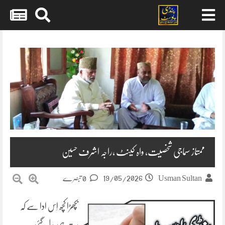
Skip
to
content
ممتاز سماجی شخصیت، واہ کینٹ ،راجہ اشرف حسین
19/05/2026
Usman Sultan
0 تبصرے
بچھڑا کچھ اِس ادا سے کہ
رت ہی بدل گئی