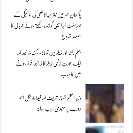
پاکستان بھر میں نمازِ عیدالاضحی کی ادائیگی کے
بعد سنتِ ابراہیمی کو زندہ رکھتے ہوئے قربانی کا
سلسلہ شروع
جہلم رکشہ اور ٹریلر میں تصادم رکشہ ڈرائیور اور
ایک عورت زخمی ٹریلر کا ڈرائیور فرار ہونے
میں کامیاب
وزیر اعظم شہباز شریف اور فیلڈ مارشل اہم
دورے پر سعودی عرب روانہ