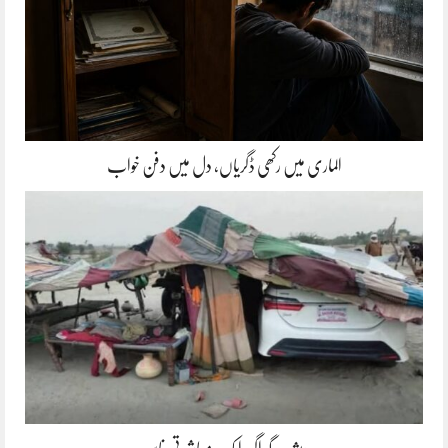
الماری میں رکھی ڈگریاں، دل میں دفن خواب