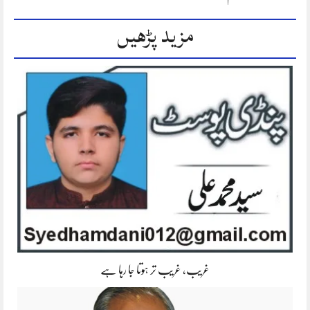
مزید پڑھیں
غریب، غریب تر ہوتا جا رہا ہے