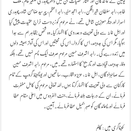
یونین کے نمائندگان اور ممتاز شخصیات جن میں ڈاکٹر چوہدری صغیر عالم، ملک
طاہر، راجہ سلطان شیر افگن، راجہ امجد منیر، راجہ اعظم، پیر سید ضامن شاہ، چوہدری
اسرار اور دیگر معززین شامل تھے، نے مرحوم کو زبردست خراجِ عقیدت پیش کیا
اور اہلِ خانہ سے دلی تعزیت و ہمدردی کا اظہار کیا۔وہ شخص بظاہر ہم سے جدا
ہوگیا، مگر اس کی جدوجہد، اس کا کردار، اس کی محبتیں اور اس کی آواز ہمیشہ دلوں
میں زندہ رہے گی۔ راجہ اشرف حسین مرحوم صرف ایک نام نہیں تھے، بلکہ
وفا، جدوجہد، قیادت اور تاریخ کا استعارہ تھے۔میں، مرحوم راجہ اشرف حسین
کے صاحبزادگان، اہلِ خانہ، عزیز و اقارب، ساتھیوں اور یونائیٹڈ گروپ کے تمام
کارکنان سے دلی تعزیت کا اظہار کرتا ہوں۔اللہ تعالیٰ مرحوم کی کامل مغفرت
فرمائے، ان کے درجات بلند فرمائے، جنت الفردوس میں اعلیٰ مقام عطا
فرمائے اور پسماندگان کو صبرِ جمیل عطا فرمائے۔ آمین۔
کیٹاگری میں :
کالم