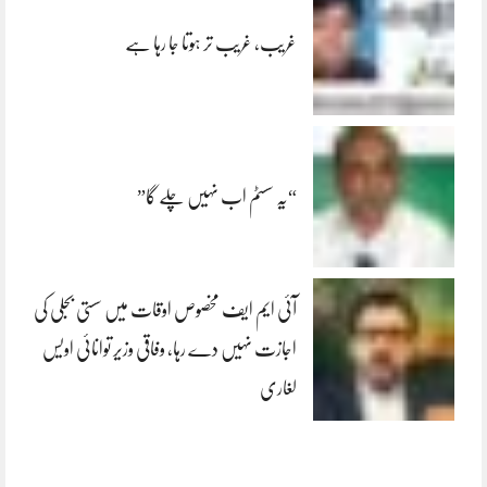
غریب، غریب تر ہوتا جا رہا ہے
“یہ سسٹم اب نہیں چلے گا”
آئی ایم ایف مخصوص اوقات میں سستی بجلی کی
اجازت نہیں دے رہا، وفاقی وزیر توانائی اویس
لغاری