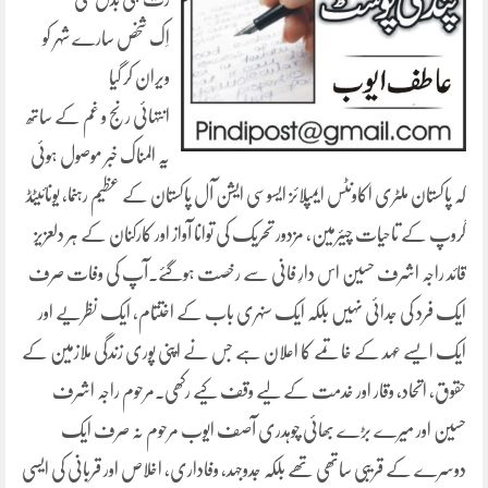
اِک شخص سارے شہر کو
ویران کر گیا
انتہائی رنج و غم کے ساتھ
یہ المناک خبر موصول ہوئی
کہ پاکستان ملٹری اکاونٹس ایمپلائز ایسوسی ایشن آل پاکستان کے عظیم رہنما، یونائیٹڈ
گروپ کے تاحیات چیئرمین، مزدور تحریک کی توانا آواز اور کارکنان کے ہر دلعزیز
قائد راجہ اشرف حسین اس دارِ فانی سے رخصت ہوگئے۔آپ کی وفات صرف
ایک فرد کی جدائی نہیں بلکہ ایک سنہری باب کے اختتام، ایک نظریے اور
ایک ایسے عہد کے خاتمے کا اعلان ہے جس نے اپنی پوری زندگی ملازمین کے
حقوق، اتحاد، وقار اور خدمت کے لیے وقف کیے رکھی۔مرحوم راجہ اشرف
حسین اور میرے بڑے بھائی چوہدری آصف ایوب مرحوم نہ صرف ایک
دوسرے کے قریبی ساتھی تھے بلکہ جدوجہد، وفاداری، اخلاص اور قربانی کی ایسی