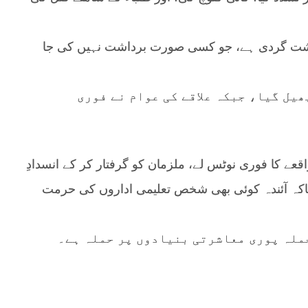
دہشت گردی ہے، جو کسی صورت برداشت نہیں کی جا
یل گیا، جبکہ علاقے کی عوام نے فوری
اقعے کا فوری نوٹس لے، ملزمان کو گرفتار کر کے انسدادِ
اکہ آئندہ کوئی بھی شخص تعلیمی اداروں کی حرمت
ملہ پوری معاشرتی بنیادوں پر حملہ ہے۔