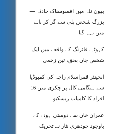
بھون نلہ میں افسوسناک حادثہ —
بزرگ شخص پلی سے گر کر نالے
میں بہہ گیا
کہوٹہ: فائرنگ کے واقعے میں ایک
شخص جاں بحق، تین زخمی
انجینئر قمراسلام راجہ کی کمبوڈیا
سے ہنگامی کال پر چکری میں 16
افراد کا کامیاب ریسکیو
عمران خان سے دوستی ہونے کے
باوجود چودھری نثار نے تحریک