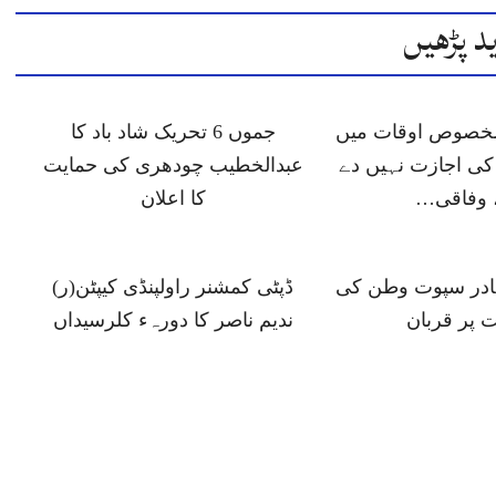
د پڑھیں
 مخصوص اوقات میں
جموں 6 تحریک شاد باد کا
ی اجازت نہیں دے
عبدالخطیب چودھری کی حمایت
 وفاقی…
کا اعلان
ہادر سپوت وطن کی
ڈپٹی کمشنر راولپنڈی کیپٹن(ر)
 پر قربان
ندیم ناصر کا دورہء کلرسیداں