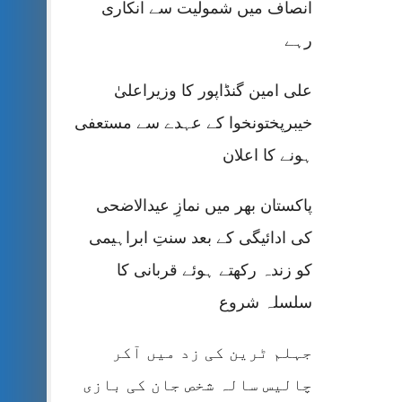
انصاف میں شمولیت سے انکاری
رہے
علی امین گنڈاپور کا وزیراعلیٰ
خیبرپختونخوا کے عہدے سے مستعفی
ہونے کا اعلان
پاکستان بھر میں نمازِ عیدالاضحی
کی ادائیگی کے بعد سنتِ ابراہیمی
کو زندہ رکھتے ہوئے قربانی کا
سلسلہ شروع
جہلم ٹرین کی زد میں آکر
چالیس سالہ شخص جان کی بازی