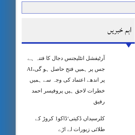
اہم خبریں
حرمت پر قربان
 کی پریس کانفرنس
آرٹیفشل انٹلیجنس دجال کا فتنہ ہے
جس پر ہمیں فتح حاصل ہو گی،AI
پر اندھے اعتماد کی وجہ سے ہمیں
خطرات لاحق ہیں پروفیسر احمد
رفیق
کلرسیداں ڈکیتی‘ڈاکو1 کروڑ کے
طلائی زیورات لے اڑے