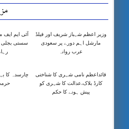
مزی
وزیر اعظم شہباز شریف اور فیلڈ
آئی ایم ایف
مارشل اہم دورے پر سعودی
سستی بجلی ک
عرب روانہ
رہا،
قائداعظم نامی شہری کا شناختی
چارسدہ کا ب
کارڈ بلاک،عدالت کا شہری کو
حرمت
پیش ہونے کا حکم