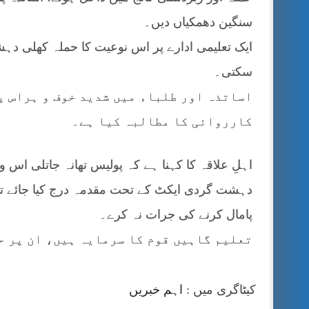
سنگین دھمکیاں دیں۔
ایک تعلیمی ادارے پر اس نوعیت کا حملہ کھلی 
سکتی۔
اساتذہ اور طلباء میں شدید خوف و ہراس پھ
کارروائی کا مطالبہ کیا ہے۔
اہلِ علاقہ کا کہنا ہے کہ پولیس تھانہ جاتلی اس و
دہشت گردی ایکٹ کے تحت مقدمہ درج کیا جائے ت
پامال کرنے کی جرات نہ کرے۔
تعلیم گاہیں قوم کا سرمایہ ہیں، ان پر ح
کیٹاگری میں :
اہم خبریں