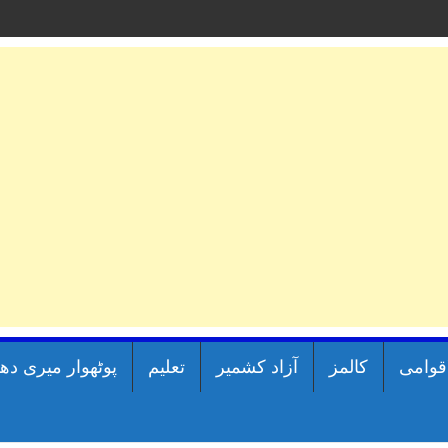
اقوامی
کالمز
آزاد کشمیر
تعلیم
پوٹھوار میری دھ