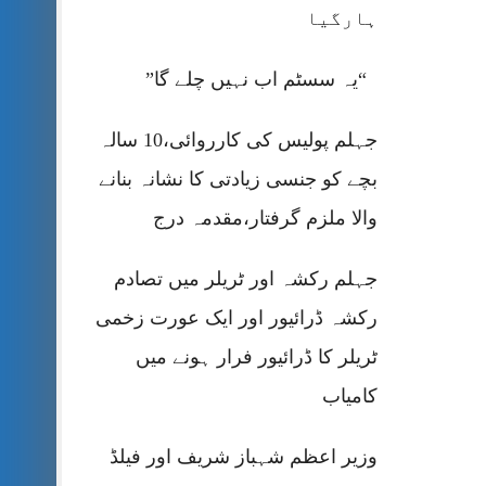
ہارگیا
“یہ سسٹم اب نہیں چلے گا”
جہلم پولیس کی کارروائی،10 سالہ
بچے کو جنسی زیادتی کا نشانہ بنانے
والا ملزم گرفتار،مقدمہ درج
جہلم رکشہ اور ٹریلر میں تصادم
رکشہ ڈرائیور اور ایک عورت زخمی
ٹریلر کا ڈرائیور فرار ہونے میں
کامیاب
وزیر اعظم شہباز شریف اور فیلڈ