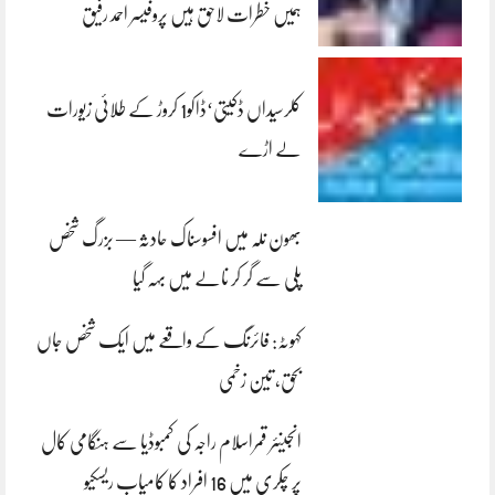
ہمیں خطرات لاحق ہیں پروفیسر احمد رفیق
کلرسیداں ڈکیتی‘ڈاکو1 کروڑ کے طلائی زیورات
لے اڑے
بھون نلہ میں افسوسناک حادثہ — بزرگ شخص
پلی سے گر کر نالے میں بہہ گیا
کہوٹہ: فائرنگ کے واقعے میں ایک شخص جاں
بحق، تین زخمی
انجینئر قمراسلام راجہ کی کمبوڈیا سے ہنگامی کال
پر چکری میں 16 افراد کا کامیاب ریسکیو