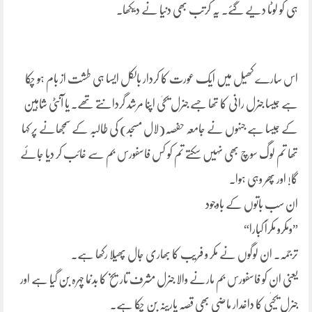
ہی کو لوٹا دیے گئے۔ یہ کرتب بھی دنیا نے دیکھا۔
اس سارے کھیل میں ایک عورت کا کردار بالکل ایسا ہی طشت از بام ہو چکا
ہے جیسا جنرل رانی کا تھا جسے جنرل یحیٰ اپنا مرشد گردانتے تھے۔ یا آنٹی شاہین
کے جیسا ہے جنہوں نے جامعہ حفصہ(لال مسجد) کی طالبہ کے سمجھانے پر کہا
تھا تم لوگ سوچ بھی نہیں سکتے تم کو کس فاسفورس بم سے غائب کر دیا جائے
گا! اور پھر وہی ہوا.
ان سب باتوں کے باوجود
”ومکرو مکراً کبارا“
ترجمہ۔ ان لوگوں نے مکر و فریب کا بھاری جال پھیلا رکھا ہے۔
یعنی ان کو فاسفورس بم مارنے والا جنرل مشرف تاریخ کا بدنما چہرہ بن گیا ہے اور
جنرل یحیٰی کا داغدار ماضی بھی قصہ پارینہ بن چکا ہے۔