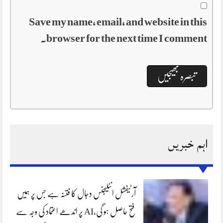
Save my name, email, and website in this
browser for the next time I comment.
اہم خبریں
آرٹیفشل انٹلیجنس دجال کا فتنہ ہے جس پر ہمیں
فتح حاصل ہو گی،AI پر اندھے اعتماد کی وجہ سے