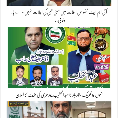
آئی ایم ایف مخصوص اوقات میں سستی بجلی کی اجازت نہیں دے رہا،
وفاقی…
جموں 6 تحریک شاد باد کا عبدالخطیب چودھری کی حمایت کا اعلان