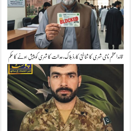
قائداعظم نامی شہری کا شناختی کارڈ بلاک،عدالت کا شہری کو پیش ہونے کا حکم