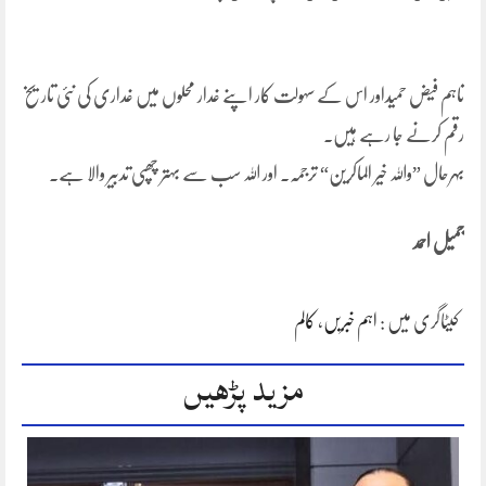
تاہم فیض حمیداور اس کے سہولت کار اپنے غدار محلوں میں غداری کی نئی تاریخ
رقم کرنے جا رہے ہیں۔
بہرحال ”واللہ خیر الماکرین“ ترجمہ۔ اور اللہ سب سے بہتر چھپی تدبیر والا ہے۔
جمیل احمد
کیٹاگری میں :
اہم خبریں
،
کالم
مزید پڑھیں