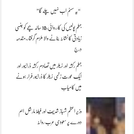
“یہ سسٹم اب نہیں چلے گا”
جہلم پولیس کی کارروائی،10 سالہ بچے کو جنسی
زیادتی کا نشانہ بنانے والا ملزم گرفتار،مقدمہ
درج
جہلم رکشہ اور ٹریلر میں تصادم رکشہ ڈرائیور اور
ایک عورت زخمی ٹریلر کا ڈرائیور فرار ہونے
میں کامیاب
وزیر اعظم شہباز شریف اور فیلڈ مارشل اہم
دورے پر سعودی عرب روانہ