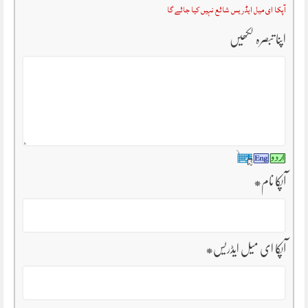
آپکا ای میل ایڈریس شائع نہیں کیا جائے گا
اپنا تبصرہ لکھیں
آپکا نام
*
آپکا ای میل ایڈریس
*