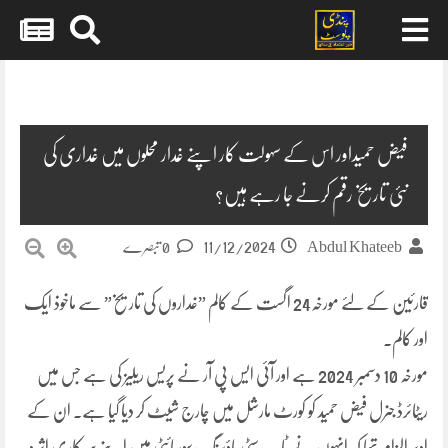
Skip
to
content
فیض حمیداور اس کے سہولت کار اپنے غدار محلوں میں غداری کی
نئی تاریخ رقم کرنے جا رہے ہیں؟
11/12/2024
Abdul Khateeb
0 تبصرے
قارئین کے لئے مورخہ24 اگست کے کالم ”غداروں کی تاریخ” سے ماخوذ ایک
اور کالم۔
مورخہ 10 دسمبر 2024 ہے اور آئی ایس پی آر نے پریس ریلیز کی ہے جس میں
ریٹائرڈ جنرل فیض حمید کو کورٹ مارشل میں چارج شیٹ کر دیا گیا ہے۔ ان کے
اوپر الزام تھا کہ انہوں نے ٹاپ سٹی ہاؤسنگ سوسائٹی میں اپنے سرکاری اثر و