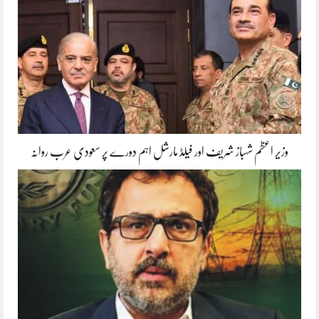
وزیر اعظم شہباز شریف اور فیلڈ مارشل اہم دورے پر سعودی عرب روانہ