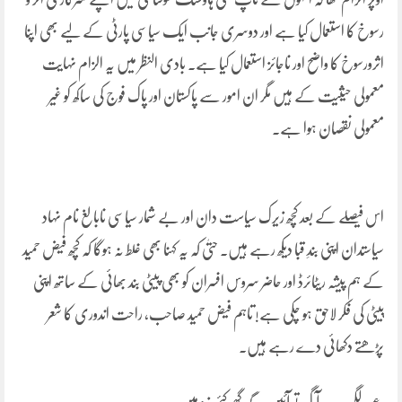
رسوخ کا استعمال کیا ہے اور دوسری جانب ایک سیاسی پارٹی کے لیے بھی اپنا
اثرورسوخ کا واضح اور ناجائز استعمال کیا ہے۔ بادی النظر میں یہ الزام نہایت
معمولی حیثیت کے ہیں مگر ان امور سے پاکستان اور پاک فوج کی ساکھ کو غیر
معمولی نقصان ہوا ہے۔
اس فیصلے کے بعد کچھ زیرک سیاست دان اور بے شمار سیاسی نابالغ نام نہاد
سیاستدان اپنی بندِ قبا دیکھ رہے ہیں۔ حتیٰ کہ یہ کہنا بھی غلط نہ ہوگا کہ کچھ فیض حمید
کے ہم پیشہ ریٹائرڈ اور حاضر سروس افسران کو بھی پیٹی بند بھائی کے ساتھ اپنی
پیٹی کی فکر لاحق ہو چکی ہے! تاہم فیض حمید صاحب، راحت اندوری کا شعر
پڑھتے دکھائی دے رہے ہیں۔