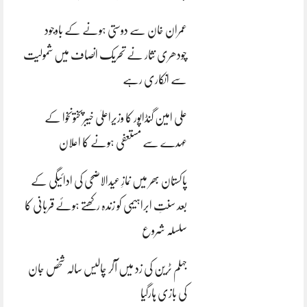
عمران خان سے دوستی ہونے کے باوجود
چودھری نثار نے تحریک انصاف میں شمولیت
سے انکاری رہے
علی امین گنڈاپور کا وزیراعلیٰ خیبرپختونخوا کے
عہدے سے مستعفی ہونے کا اعلان
پاکستان بھر میں نمازِ عیدالاضحی کی ادائیگی کے
بعد سنتِ ابراہیمی کو زندہ رکھتے ہوئے قربانی کا
سلسلہ شروع
جہلم ٹرین کی زد میں آکر چالیس سالہ شخص جان
کی بازی ہارگیا