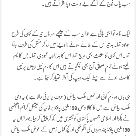
سب پاک فوج کے آگے بے دست و پا نظر آتے ہیں۔
ایک نام تو ابھی باقی ہے جو ان سب کے پیچھے بہرحال تیر کے کمان کی طرح
موجود تھا۔ ہر تیر اس کے بتائے ہوئے زاویے میں رہ کر مقتل کی طرف جاتا
تھا۔ اس کمان کا مثلث بھی مربع تھا، اس کا ہر زاویہ عمودی تھا۔ جس کا نام
لیتے ہوئے تمام صحافی آج بھی ہچکچاتے ہیں اس کا نام ٹیلی ویژن پر ٹیلی
کاسٹ ہونے سے پہلے ایک بیپ کی آواز اختیار کر لیتا ہے۔
جی ہاں وہ نام کوئی اور نہیں ملک ریاض (عرف پراپرٹی والا ہے) یہ وہی
ملک ریاض ہے جس کا کالا دھن 190 ملین پاؤنڈ برطانیہ کی نیشنل کرائم ایجنسی
نے پکڑا اور اسلامی جمہوریہ پاکستان کو تشتری میں رکھ کر پیش کر دیا۔بعد ازاں یہ
190 ملین پاؤنڈ چند ہیروں کی انگوٹھی اور کچھ کنال زمین کے عوض ملک ریاض