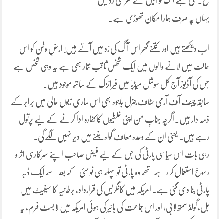
ع۔ لگی ہے آگ تو آئیں گے گھر کئی زد میں
یہاں پہ صرف ہمارا مکان تھوڑی ہے۔
اب دیکھتے ہیں اور کتنے گھر اس آگ کی زد میں آتے ہیں! ارضِ وطن کو اس
حالت میں لانے والوں میں ایک شخص ثاقب نثار بھی ہے یہ وہی شخص ہے
جس کی آڈیوز آج کل سوشل میڈیا میں فیرانزک کے ساتھ موجود ہیں۔
سابقہ چیف آف آرمی سٹاف جنرل باجوہ بھی اس ساری زبوں حالی میں برابر کے
ذمہ دار ہیں۔ اگرچہ جنابِ من اپنی غلطیوں کا کفارہ ادا کرنے کے لیے پرتول
رہے ہیں۔ یعنی ان کے وعدہ معاف گواہ بننے میں دیر نہیں لگے گی۔
رہی بات اس سیاسی پارٹی کی جس کے لیے فیض صاحب اپنے سرکاری اثر و
رسوخ استعمال کر رہے تھے وہ پارٹی تو پہلے ہی نو مئی کے بعد سے ایک ڈبہ
پارٹی بنا دی گئی ہے۔ امریکہ میں کانگریس کی قرارداد، برطانیہ کا سینیٹ میں
بل، گولڈ سمتھ لابی، اور اس جماعت کی ہائیر کی ہوئی امریکہ میں لابسٹ فرم، یہ