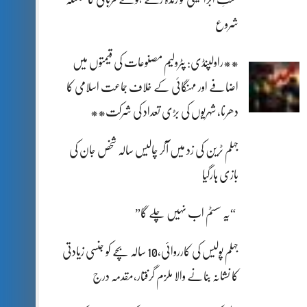
شروع
**راولپنڈی: پٹرولیم مصنوعات کی قیمتوں میں
اضافے اور مہنگائی کے خلاف جماعت اسلامی کا
دھرنا، شہریوں کی بڑی تعداد کی شرکت**
جہلم ٹرین کی زد میں آکر چالیس سالہ شخص جان کی
بازی ہارگیا
“یہ سسٹم اب نہیں چلے گا”
جہلم پولیس کی کارروائی،10 سالہ بچے کو جنسی زیادتی
کا نشانہ بنانے والا ملزم گرفتار،مقدمہ درج