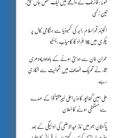
کہوٹہ: فائرنگ کے واقعے میں ایک شخص جاں بحق،
تین زخمی
انجینئر قمراسلام راجہ کی کمبوڈیا سے ہنگامی کال پر
چکری میں 16 افراد کا کامیاب ریسکیو
عمران خان سے دوستی ہونے کے باوجود چودھری
نثار نے تحریک انصاف میں شمولیت سے انکاری
رہے
علی امین گنڈاپور کا وزیراعلیٰ خیبرپختونخوا کے عہدے
سے مستعفی ہونے کا اعلان
پاکستان بھر میں نمازِ عیدالاضحی کی ادائیگی کے بعد
سنتِ ابراہیمی کو زندہ رکھتے ہوئے قربانی کا سلسلہ