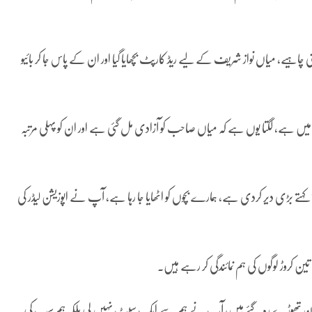
 چاہیے، میاں نواز شریف کے لیے ریڈ کارپٹ بچھایا گیا اور ان کے پاس جا کر بائیو
ں میں ہے، لگتا یوں ہے کہ میاں صاحب کو آزادی مل گئی ہے اور ان کو پہلی مرتبہ
ے بڑی دیر کردی ہے، ہمارے بچوں کو اٹھایا جا رہا ہے، آپ نے اپوزیشن لیڈر کی
 کروڑ لوگوں کی ہم نمائندگی کر رہے ہیں۔
ے کے دن تھوڑے رہ گئے ہیں، آپ نے ہم سے ایک سیٹ نہیں لی بلکہ ہم سب کی