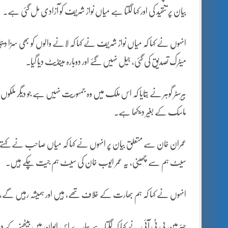
بیان پر تنقید کی اور کہا لگتا ہے میاں نواز شریف کو آزادی مل گئی ہے۔
انہوں نے کہا کہ میاں نواز شریف نے کہا کہ لانے والوں کو بھی سزا دینی
میٹرک تصدیق کی گئی، جیل نہیں گئے اور دوبارہ مینڈیٹ دیا گیا۔
بیرسٹر گوہر نے بتایا کہ اس ملک میں وہ جمہوریت نہیں ہے جو دیگر ملکو
ماسک کے بغیر دیکھا ہے۔
عمران خان سے متعلق بیان پر انہوں نے کہا کہ میاں صاحب نے کہتے کہت
سیٹ ہم سے چھینی، یہ عمر ایوب خان کی سیٹ ہم جیت چکے ہیں۔
انہوں نے کہا کہ ہم بھارت کے خلاف تھے، ہیں اور ہمیشہ رہیں گے، تین
چیئرمین پی ٹی آئی نے کہا کہ لگتا ہے ہمارے اس ایوان میں بیٹھن