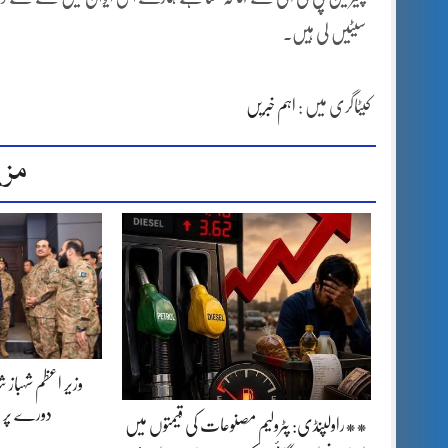
سیٹیں لی ہیں۔
کیٹاگری میں :
اہم خبریں
مزی
وزیر اعظم شہباز 
دورے پر 
**راولپنڈی: پٹرولیم مصنوعات کی قیمتوں میں