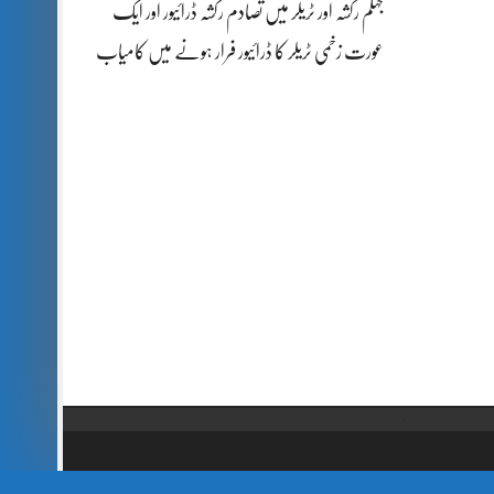
جہلم رکشہ اور ٹریلر میں تصادم رکشہ ڈرائیور اور ایک
عورت زخمی ٹریلر کا ڈرائیور فرار ہونے میں کامیاب