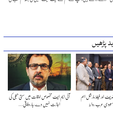
د پڑھیں
شریف اور فیلڈ مارشل اہم
آئی ایم ایف مخصوص اوقات میں سستی بجلی کی
سعودی عرب روانہ
اجازت نہیں دے رہا، وفاقی…