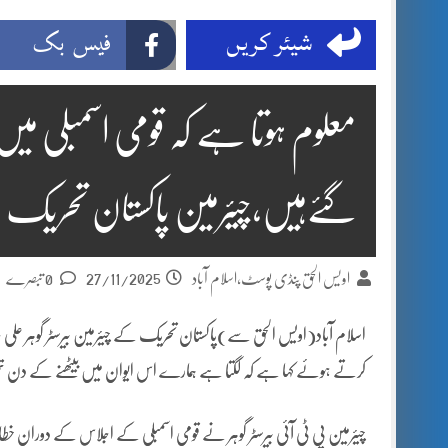
شیئر کریں
فیس بک
معلوم ہوتا ہے کہ قومی اسمبلی 
گئےہیں،چیئرمین پاکستان تحریک
27/11/2025
اویس الحق پنڈی پوسٹ،اسلام آباد
0 تبصرے
اسلام آباد(اویس الحق سے)پاکستان تحریک کے چیئرمین بیرسٹر گوہر علی
کرتے ہوئے کہا ہے کہ لگتا ہے ہمارے اس ایوان میں بیٹھنے کے دن 
چیئرمین پی ٹی آئی بیرسٹر گوہر نے قومی اسمبلی کے اجلاس کے دوران