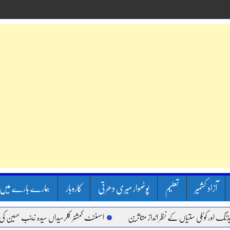
آزاد کشمیر
تعلیم
پوٹھوار میری دھرتی
کاروبار
ہمارے بارے میں
 کوٹلی ستیاں کے نظر انداز متاثرین
اسسٹنٹ کمشنر کلرسیداں سیدہ زینب حسین کی پریس 