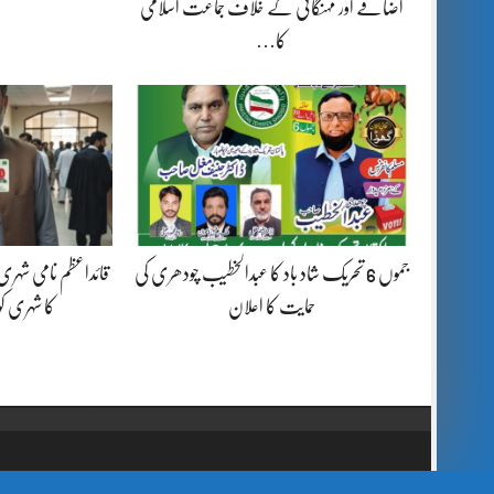
اضافے اور مہنگائی کے خلاف جماعت اسلامی
کا…
جموں 6 تحریک شاد باد کا عبدالخطیب چودھری کی
قائداعظم نامی شہری
حمایت کا اعلان
کا شہری ک
// Show Author Image with Author Name in UrduPaper Theme function urdu_paper_author_image_with_name($content) { if (is_single()) { $author_id = get_the_author_meta('ID'); $author_name = get_the_author(); $author_avatar = get_avatar($author_id, 48); // 48px size image $author_html = '