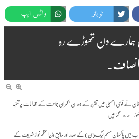
ٹویٹر
واٹس ایپ
میں ہمارے دن تھوڑے رہ
 انصاف۔
 خان نے قومی اسمبلی میں تقریر کے دوران حکمران جماعت کے اقدامات پر تنقید
تھوڑے رہ گئے ہیں۔
 خطاب میں پاکستان مسلم لیگ(ن) کے صدر اور سابق وزیراعظم نواز شریف کے