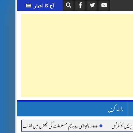
آج کا اخبار
رابطہ کریں
کانفرنس
**راولپنڈی: پٹرولیم مصنوعات کی قیمتوں میں اضافے اور مہنگائی کے خلاف ج