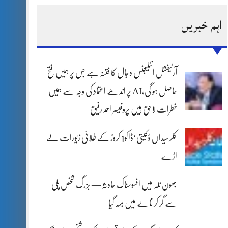
اہم خبریں
آرٹیفشل انٹلیجنس دجال کا فتنہ ہے جس پر ہمیں فتح
حاصل ہو گی،AI پر اندھے اعتماد کی وجہ سے ہمیں
خطرات لاحق ہیں پروفیسر احمد رفیق
کلرسیداں ڈکیتی‘ڈاکو1 کروڑ کے طلائی زیورات لے
اڑے
بھون نلہ میں افسوسناک حادثہ — بزرگ شخص پلی
سے گر کر نالے میں بہہ گیا