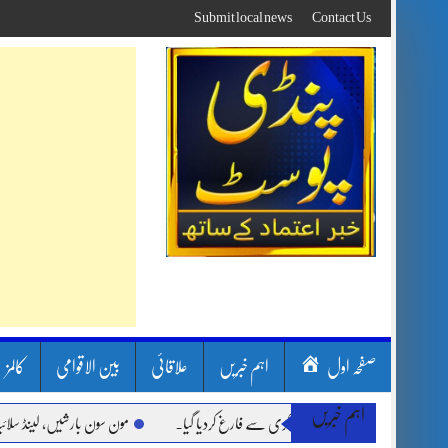
Skip
Submit local news
Contact Us
to
content
صفحہ اول
اہم خبریں
علاقائی
بین الاقوامی
کالمز
اہم خبریں
مون سون بارشیں، لینڈ سلائیڈنگ اور