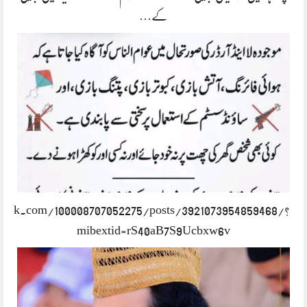
کے…
book.com/100008707052275/posts/3921073954859468/?
mibextid=rS40aB7S9Ucbxw6v