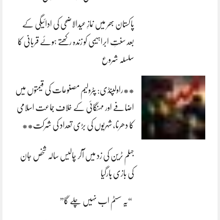
پاکستان بھر میں نمازِ عیدالاضحی کی ادائیگی کے
بعد سنتِ ابراہیمی کو زندہ رکھتے ہوئے قربانی کا
سلسلہ شروع
**راولپنڈی: پٹرولیم مصنوعات کی قیمتوں میں
اضافے اور مہنگائی کے خلاف جماعت اسلامی
کا دھرنا، شہریوں کی بڑی تعداد کی شرکت**
جہلم ٹرین کی زد میں آکر چالیس سالہ شخص جان
کی بازی ہارگیا
“یہ سسٹم اب نہیں چلے گا”