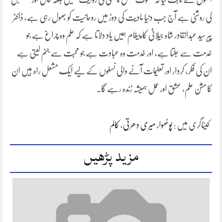
کی روشنی ہے آج جب دنیا مادیت کی دوڑ میں روحانیت کو بھول رہی ہے، ڈاکٹر
پیر سید عبدالقادر شاہ جیلانیؒ کا پیغام ہمیں یاد دلاتا ہے کہ علم وہ چراغ ہے جو
خدمت سے جلتا ہے، اور خدمت وہ عبادت ہے جو محبت سے جنم لیتی ہے
ان کی فکر، کردار اور تعلیمات آنے والی نسلوں کے لیے ایک مشعلِ راہ ہیں ان
کا مشن علم، عشق اور عمل ہمیشہ زندہ رہے گا۔
کیٹاگری میں :
پوٹھوار میری دھرتی
،
کالم
مزید پڑھیں