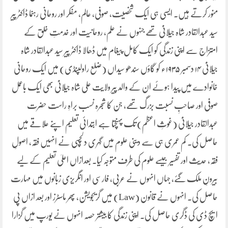
منور کرتے ہیں۔ ایسی ہی ایک شخصیت، صوفی، عالم، مفکر اور روحانی رہنما ڈاکٹر پیر
سید عبدالقادر شاہ جیلانیؒ تھے جنہوں نے علم، روحانیت اور خدمتِ خلق کے
امتزاج سے اپنی زندگی کو ایک کامل پیغام میں ڈھالا ڈاکٹر پیر سید عبدالقادر شاہ
جیلانیؒ ۱۴ دسمبر ۱۹۳۵ء کو گاؤں سندھو سیداں (ضلع راولپنڈی) میں ایک روحانی
خانوادے میں پیدا ہوئے ان کے والد پیر ولایت علی شاہ جیلانیؒ بھی ایک باعمل
صوفی اور صاحبِ نسبت بزرگ تھے، جن کا شجرہ نسب براہِ راست حضرت
عبدالقادر جیلانیؒ (غوثِ اعظم) تک پہنچتا ہے ابتدائی تعلیم اپنے علاقے میں
حاصل کی۔ کم عمری ہی سے دینی علوم میں گہری دلچسپی نے انہیں فقہ، اصولِ
فقہ، حدیث اور تفسیر جیسے علوم کی طرف متوجہ کیا۔ بعدازاں اعلیٰ تعلیم کے لیے
بیرونِ ملک گئے، جہاں انہوں نے عربی، فارسی اور انگریزی زبانوں میں مہارت
حاصل کی۔ انہوں نے قانون (Law) میں گریجویشن، پھر ماسٹرز اور بعد ازاں پی
ایچ ڈی کی ڈگری حاصل کی۔ اپنی زندگی کا بیشتر حصہ انہوں نے یورپ میں گزارا