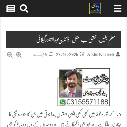
Skip
to
content
معلمِ جلیل، محققِ بے مثل، ڈاکٹر پیرعبدالقادرگیلانی
27/10/2025
Abdul Khateeb
0 تبصرے
دنیا کے شور و غوغا میں کبھی کبھی ایسی ہستیاں پیدا ہوتی ہیں جن کا وجود روشنی کا
مینار بن جاتا ہے۔ وہ خود بھی جگمگاتے ہیں اور دوسروں کے دل و دماغ کو بھی