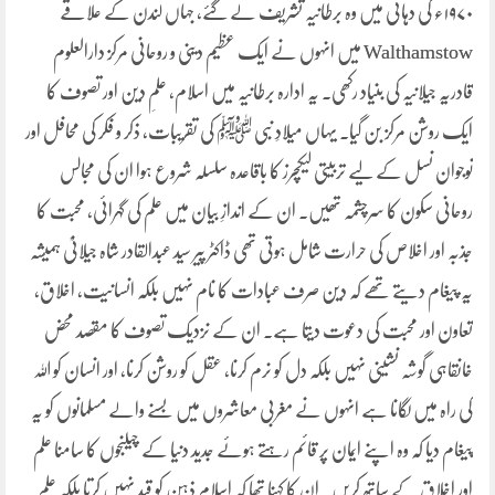
۱۹۷۰ء کی دہائی میں وہ برطانیہ تشریف لے گئے، جہاں لندن کے علاقے
Walthamstow میں انہوں نے ایک عظیم دینی و روحانی مرکز دارالعلوم
قادریہ جیلانیہ کی بنیاد رکھی۔ یہ ادارہ برطانیہ میں اسلام، علمِ دین اور تصوف کا
ایک روشن مرکز بن گیا۔ یہاں میلادِ نبی ﷺ کی تقریبات، ذکر و فکر کی محافل اور
نوجوان نسل کے لیے تربیتی لیکچرز کا باقاعدہ سلسلہ شروع ہوا ان کی مجالس
روحانی سکون کا سرچشمہ تھیں۔ ان کے اندازِ بیان میں علم کی گہرائی، محبت کا
جذبہ اور اخلاص کی حرارت شامل ہوتی تھی ڈاکٹر پیر سید عبدالقادر شاہ جیلانیؒ ہمیشہ
یہ پیغام دیتے تھے کہ دین صرف عبادات کا نام نہیں بلکہ انسانیت، اخلاق،
تعاون اور محبت کی دعوت دیتا ہے۔ ان کے نزدیک تصوف کا مقصد محض
خانقاہی گوشہ نشینی نہیں بلکہ دل کو نرم کرنا، عقل کو روشن کرنا، اور انسان کو اللہ
کی راہ میں لگانا ہے انہوں نے مغربی معاشروں میں بسنے والے مسلمانوں کو یہ
پیغام دیا کہ وہ اپنے ایمان پر قائم رہتے ہوئے جدید دنیا کے چیلنجوں کا سامنا علم
اور اخلاق کے ساتھ کریں۔ ان کا کہنا تھا کہ اسلام ذہن کو قید نہیں کرتا بلکہ علم