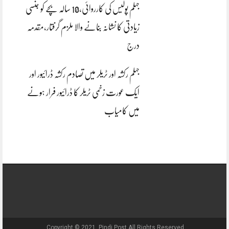
جہلم پولیس کی کارروائی،10 سالہ بچے کو جنسی
زیادتی کا نشانہ بنانے والا ملزم گرفتار،مقدمہ
درج
جہلم رکشہ اور ٹریلر میں تصادم رکشہ ڈرائیور اور
ایک عورت زخمی ٹریلر کا ڈرائیور فرار ہونے
میں کامیاب
Copyright © 2021, Pindi Post All Rights Reserved.