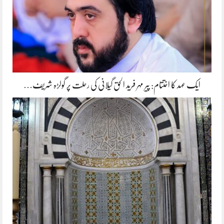
ایک عہد کا اختتام: پیر مہر فرید الحق گیلانی کی رحلت پر گولڑہ شریف…