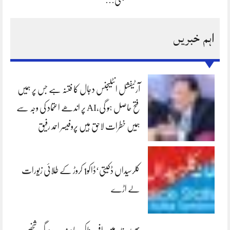
اہم خبریں
آرٹیفشل انٹلیجنس دجال کا فتنہ ہے جس پر ہمیں
فتح حاصل ہو گی،AI پر اندھے اعتماد کی وجہ سے
ہمیں خطرات لاحق ہیں پروفیسر احمد رفیق
کلرسیداں ڈکیتی‘ڈاکو1 کروڑ کے طلائی زیورات
لے اڑے