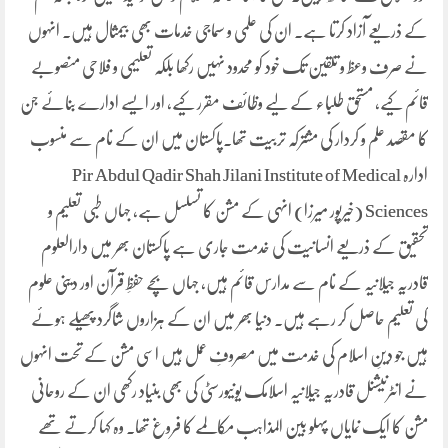
کے ذریعے آزاد کرتا ہے۔ ان کی علمی و سماجی خدمات بھی بیمثال ہیں۔ انہوں
نے صرف وعظ و تلقین تک خود کو محدود نہیں رکھا بلکہ تعلیمی و فلاحی منصوبے
قائم کیے، مستحق طلباء کے لیے وظائف مقرر کیے، اور ایسے ادارے بنائے جن
کا مقصد علم و کردار کی مشترکہ تربیت تھا۔پاکستان میں ان کے نام سے منسوب
ادارہ Pir Abdul Qadir Shah Jilani Institute of Medical
Sciences (خیرپور میرزا) انہی کے مشن کا تسلسل ہے، جہاں طبی تعلیم و
تحقیق کے ذریعے انسانیت کی خدمت جاری ہے پاکستان بھر میں دارالعلوم
قادریہ جیلانیہ کے نام سے مدارس قائم ہیں، جہاں بچے حفظِ قرآن اور دینی علوم
کی تعلیم حاصل کر رہے ہیں۔ دنیا بھر میں ان کے ہزاروں شاگرد پھیلے ہوئے
ہیں جو دینِ اسلام کی خدمت میں مصروفِ عمل ہیں اسی مشن کے تحت انہوں
نے انٹرنیشنل قادریہ جیلانیہ اسلامک یونیورسٹی کی بھی بنیاد رکھی ان کے روحانی
مشن کا ایک نمایاں پہلو بین المذاہب مکالمے کا فروغ تھا۔ وہ کہا کرتے تھے