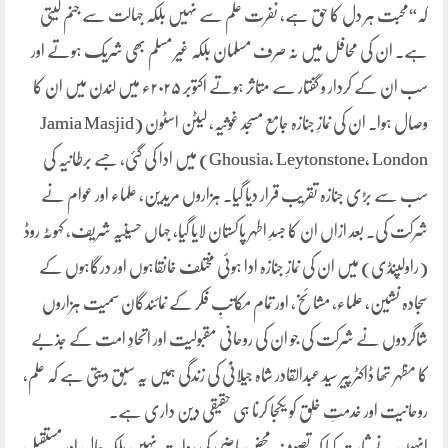
کہ“محبت ہر دل کا حق ہے، نفرت علم سے نہیں بلکہ جہالت سے جنم لیتی
ہے۔ ان کی محافل میں نہ صرف مسلمان بلکہ غیر مسلم بھی شریک ہوتے اور
سب ان کے کردار و گفتار سے متاثر ہوتے اکتوبر ۲۰۲۵ء میں لندن میں ان کا
وصال ہوا۔ ان کی نمازِ جنازہ جامع مسجد غوثیہ، لیٹن اسٹون (Jamia Masjid
Ghousia, Leytonstone, London) میں ادا کی گئی، جسے برطانیہ کی
سب سے بڑی جنازہ تقریب قرار دیا گیا۔ ہزاروں مریدین، علماء اور عوام نے
شرکت کی۔ بعد ازاں ان کا جسدِ اطہر پاکستان لایا گیا، جہاں حسینیہ شریف، کہوٹہ روڈ
(راولپنڈی) میں ان کی نمازِ جنازہ ادا ہوئی مختلف خانقاہوں اور درگاہوں کے
سجادہ نشین، علماء، مشائخ، اور تمام مکاتبِ فکر کے نمائندگان سمیت ہزاروں
شاگردوں نے شرکت کی جو ان کی روحانی مقبولیت اور اتحادِ امت کے جذبے
کا مظہر تھا ڈاکٹر پیر سید عبدالقادر شاہ جیلانیؒ کی زندگی ہمیں یہ سبق دیتی ہے کہ علم،
روحانیت اور خدمتِ خلق کو یکجا کرنا ہی حقیقی دین داری ہے۔
انہوں نے ثابت کیا کہ تصوف محض ماضی کی روایت نہیں بلکہ حال اور مستقبل