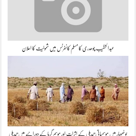
عبدالخطیب چوھدری کا مسلم کانفرنس میں شمولیت کا اعلان
پوٹھوہار میں موسمیاتی تبدیلی کے اثرات اور موسم گرما کے دورانیے میں تبدیلی