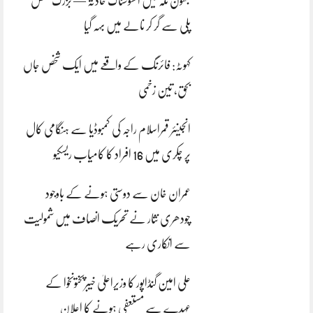
بھون نلہ میں افسوسناک حادثہ — بزرگ شخص
پلی سے گر کر نالے میں بہہ گیا
کہوٹہ: فائرنگ کے واقعے میں ایک شخص جاں
بحق، تین زخمی
انجینئر قمراسلام راجہ کی کمبوڈیا سے ہنگامی کال
پر چکری میں 16 افراد کا کامیاب ریسکیو
عمران خان سے دوستی ہونے کے باوجود
چودھری نثار نے تحریک انصاف میں شمولیت
سے انکاری رہے
علی امین گنڈاپور کا وزیراعلیٰ خیبرپختونخوا کے
عہدے سے مستعفی ہونے کا اعلان