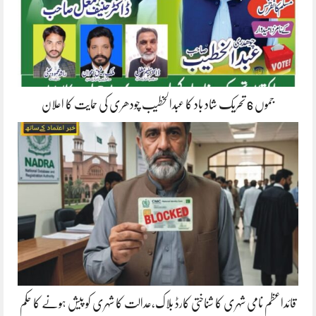
جموں 6 تحریک شاد باد کا عبدالخطیب چودھری کی حمایت کا اعلان
قائداعظم نامی شہری کا شناختی کارڈ بلاک،عدالت کا شہری کو پیش ہونے کا حکم