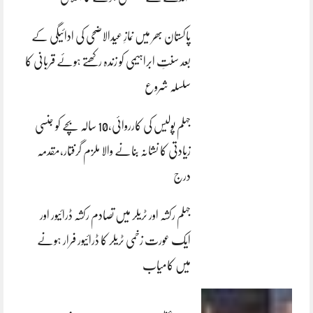
پاکستان بھر میں نمازِ عیدالاضحی کی ادائیگی کے
بعد سنتِ ابراہیمی کو زندہ رکھتے ہوئے قربانی کا
سلسلہ شروع
جہلم پولیس کی کارروائی،10 سالہ بچے کو جنسی
زیادتی کا نشانہ بنانے والا ملزم گرفتار،مقدمہ
درج
جہلم رکشہ اور ٹریلر میں تصادم رکشہ ڈرائیور اور
ایک عورت زخمی ٹریلر کا ڈرائیور فرار ہونے
میں کامیاب