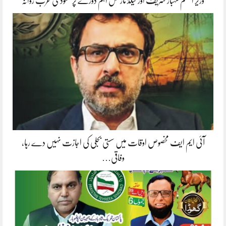
وزیر اعظم شہباز شریف اور فیلڈ مارشل اہم دورے پر سعودی عرب روانہ
آئی ایم ایف مخصوص اوقات میں سستی بجلی کی اجازت نہیں دے رہا،
وفاقی…