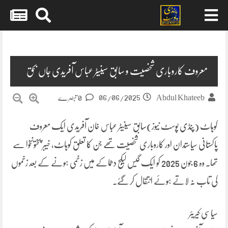
Skip
to
content
معروف کاروباری شخصیت و سابق سینیٹر عباس آفریدی جاں بحق
06/06/2025
Abdul Khateeb
0 تبصرے
کوہاٹ (پنڈی پوسٹ نیوز)سابق سینیٹر عباس خان آفریدی ایک معروف
پاکستانی سیاستدان اور کاروباری شخصیت تھے جن کا تعلق کوہاٹ، خیبر پختونخوا سے
تھا۔ وہ 6 جون 2025 کو ایک گیس لیکج دھماکے میں زخمی ہونے کے بعد زخموں
کی تاب نہ لاتے ہوئے انتقال کر گئے۔
سیاسی کیریئر