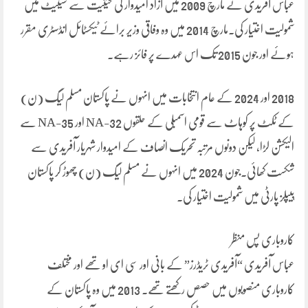
عباس آفریدی نے مارچ 2009 میں آزاد امیدوار کی حیثیت سے سینیٹ میں
شمولیت اختیار کی۔مارچ 2014 میں وہ وفاقی وزیر برائے ٹیکسٹائل انڈسٹری مقرر
ہوئے اور جون 2015 تک اس عہدے پر فائز رہے۔
2018 اور 2024 کے عام انتخابات میں انہوں نے پاکستان مسلم لیگ (ن)
کے ٹکٹ پر کوہاٹ سے قومی اسمبلی کے حلقوں NA-32 اور NA-35 سے
الیکشن لڑا، لیکن دونوں مرتبہ تحریک انصاف کے امیدوار شہریار آفریدی سے
شکست کھائی۔جون 2024 میں انہوں نے مسلم لیگ (ن) چھوڑ کر پاکستان
پیپلز پارٹی میں شمولیت اختیار کی۔
کاروباری پس منظر
عباس آفریدی “آفریدی ٹریڈرز” کے بانی اور سی ای او تھے اور مختلف
کاروباری منصوبوں میں حصص رکھتے تھے۔ 2013 میں وہ پاکستان کے