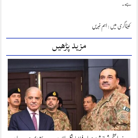
ہے۔
کیٹاگری میں :
اہم خبریں
مزید پڑھیں