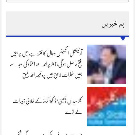
اہم خبریں
آرٹیفشل انٹلیجنس دجال کا فتنہ ہے جس پر ہمیں
فتح حاصل ہو گی،AI پر اندھے اعتماد کی وجہ سے
ہمیں خطرات لاحق ہیں پروفیسر احمد رفیق
کلرسیداں ڈکیتی‘ڈاکو1 کروڑ کے طلائی زیورات
لے اڑے