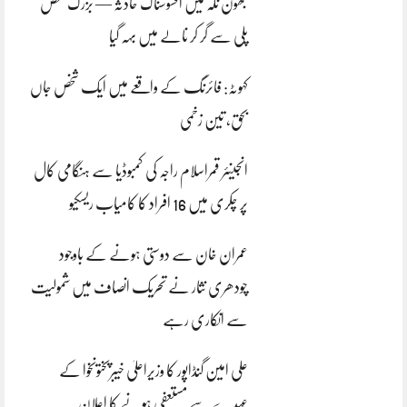
بھون نلہ میں افسوسناک حادثہ — بزرگ شخص
پلی سے گر کر نالے میں بہہ گیا
کہوٹہ: فائرنگ کے واقعے میں ایک شخص جاں
بحق، تین زخمی
انجینئر قمراسلام راجہ کی کمبوڈیا سے ہنگامی کال
پر چکری میں 16 افراد کا کامیاب ریسکیو
عمران خان سے دوستی ہونے کے باوجود
چودھری نثار نے تحریک انصاف میں شمولیت
سے انکاری رہے
علی امین گنڈاپور کا وزیراعلیٰ خیبرپختونخوا کے
عہدے سے مستعفی ہونے کا اعلان