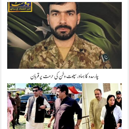
چارسدہ کا بہادر سپوت وطن کی حرمت پر قربان