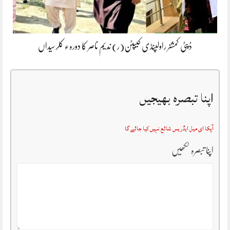
ڈپٹی کمشنر راولپنڈی کیپٹن(ر) ندیم ناصر کا دورہء کلرسیداں
اپنا تبصرہ بھیجیں
آپکا ای میل ایڈریس شائع نہیں کیا جائے گا
اپنا تبصرہ لکھیں