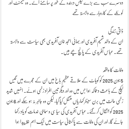
دوسرے سب سے بڑے ٹیکس دہندہ کے طور پر سامنے آئے۔ وہ سیمنٹ اور
کوئلے کے کاروبار سے وابستہ تھے
ذاتی زندگی
ان کے والد شمیم آفریدی اور بھائی امجد خان آفریدی بھی سیاست سے وابستہ
تھے۔ عباس آفریدی کے پانچ بچے ہیں۔
وفات کا واقعہ
5 جون 2025 کو کوہاٹ کے علاقے عظیم باغ میں ان کے حجرے میں گیس
لیکج کے باعث دھماکہ ہوا جس میں وہ اور دیگر تین افراد زخمی ہوئے۔ انہیں شدید
زخمی حالت میں برن سینٹر کھاریاں منتقل کیا گیا، لیکن وہ جانبر نہ ہو سکے اور 6 جون
2025 کو انتقال کر گئے۔ عباس آفریدی کی سیاسی و سماجی خدمات کو یاد رکھا
جائے گا، اور ان کی وفات سے پاکستانی سیاست میں ایک اہم خلا پیدا ہوا