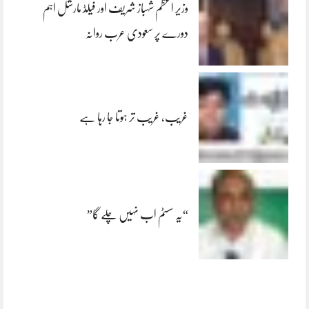
وزیر اعظم شہباز شریف اور فیلڈ مارشل اہم
دورے پر سعودی عرب روانہ
غریب، غریب تر ہوتا جا رہا ہے
“یہ سسٹم اب نہیں چلے گا”