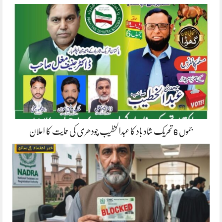
جموں 6 تحریک شاد باد کا عبدالخطیب چودھری کی حمایت کا اعلان