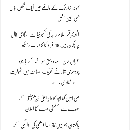
کہوٹہ: فائرنگ کے واقعے میں ایک شخص جاں
بحق، تین زخمی
انجینئر قمراسلام راجہ کی کمبوڈیا سے ہنگامی کال
پر چکری میں 16 افراد کا کامیاب ریسکیو
عمران خان سے دوستی ہونے کے باوجود
چودھری نثار نے تحریک انصاف میں شمولیت
سے انکاری رہے
علی امین گنڈاپور کا وزیراعلیٰ خیبرپختونخوا کے
عہدے سے مستعفی ہونے کا اعلان
پاکستان بھر میں نمازِ عیدالاضحی کی ادائیگی کے