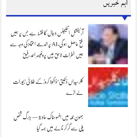
اہم خبریں
آرٹیفشل انٹلیجنس دجال کا فتنہ ہے جس پر ہمیں
فتح حاصل ہو گی،AI پر اندھے اعتماد کی وجہ سے
ہمیں خطرات لاحق ہیں پروفیسر احمد رفیق
کلرسیداں ڈکیتی‘ڈاکو1 کروڑ کے طلائی زیورات
لے اڑے
بھون نلہ میں افسوسناک حادثہ — بزرگ شخص
پلی سے گر کر نالے میں بہہ گیا