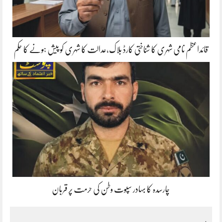
قائداعظم نامی شہری کا شناختی کارڈ بلاک،عدالت کا شہری کو پیش ہونے کا حکم
چارسدہ کا بہادر سپوت وطن کی حرمت پر قربان