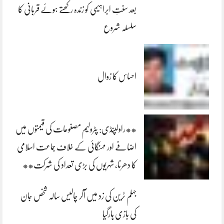
بعد سنتِ ابراہیمی کو زندہ رکھتے ہوئے قربانی کا
سلسلہ شروع
احساس کا زوال
**راولپنڈی: پٹرولیم مصنوعات کی قیمتوں میں
اضافے اور مہنگائی کے خلاف جماعت اسلامی
کا دھرنا، شہریوں کی بڑی تعداد کی شرکت**
جہلم ٹرین کی زد میں آکر چالیس سالہ شخص جان
کی بازی ہارگیا