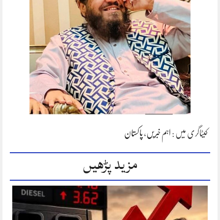
کیٹاگری میں :
اہم خبریں
،
پاکستان
مزید پڑھیں