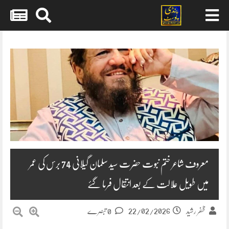
Skip
to
content
معروف شاعر ختم نبوت حضرت سید سلمان گیلانی 74 برس کی عمر
میں طویل علالت کے بعد انتقال فرما گئے
22/02/2026
ظفر رشید
0 تبصرے