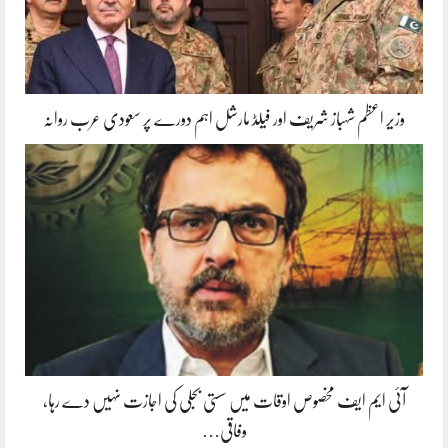
وزیر اعظم شہباز شریف اور فیلڈ مارشل اہم دورے پر سعودی عرب روانہ
آئی ایم ایف مخصوص اوقات میں سستی بجلی کی اجازت نہیں دے رہا،
وفاقی…