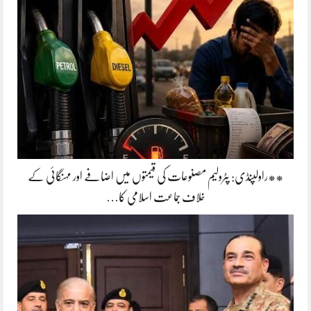
**راولپنڈی: پٹرولیم مصنوعات کی قیمتوں میں اضافے اور مہنگائی کے
خلاف جماعت اسلامی کا…