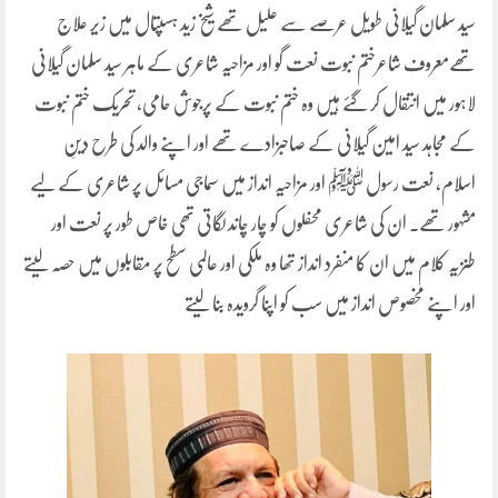
سید سلمان گیلانی طویل عرصے سے علیل تھے شیخ زید ہسپتال میں زیر علاج
تھےمعروف شاعرختم نبوت نعت گو اور مزاحیہ شاعری کے ماہر سید سلمان گیلانی
لاہور میں انتقال کر گئے ہیں وہ ختم نبوت کے پرجوش حامی، تحریک ختم نبوت
کے مجاہد سید امین گیلانی کے صاحبزادے تھے اور اپنے والد کی طرح دینِ
اسلام، نعت رسول ﷺ اور مزاحیہ انداز میں سماجی مسائل پر شاعری کے لیے
مشہور تھے۔ ان کی شاعری محفلوں کو چار چاند لگاتی تھی خاص طور پر نعت اور
طنزیہ کلام میں ان کا منفرد انداز تھا وہ ملکی اور عالمی سطح پر مقابلوں میں حصہ لیتے
اور اپنے مخصوص انداز میں سب کو اپنا گرویدہ بنا لیتے