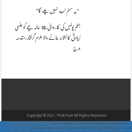
“یہ سسٹم اب نہیں چلے گا”
جہلم پولیس کی کارروائی،10 سالہ بچے کو جنسی
زیادتی کا نشانہ بنانے والا ملزم گرفتار،مقدمہ
درج
Copyright © 2021, Pindi Post All Rights Reserved.
// Show Author Image with Author Name in UrduPaper Theme function
urdu_paper_author_image_with_name($content) { if (is_single()) { $author_id =