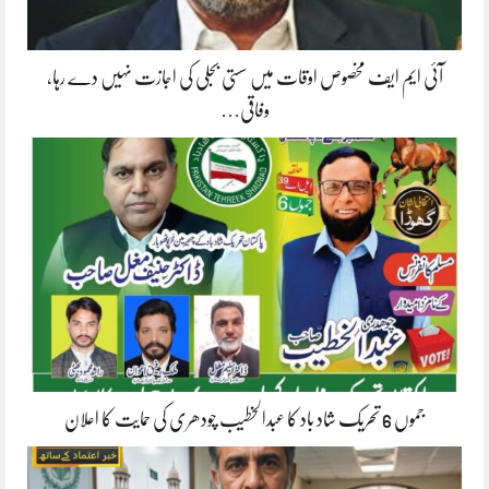
آئی ایم ایف مخصوص اوقات میں سستی بجلی کی اجازت نہیں دے رہا،
وفاقی…
جموں 6 تحریک شاد باد کا عبدالخطیب چودھری کی حمایت کا اعلان