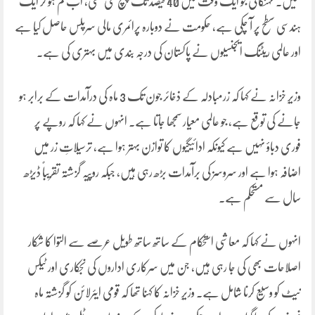
گئیں۔ مہنگائی جو ایک وقت میں 40 فیصد تک پہنچ گئی تھی، اب کم ہو کر ایک
ہندسی سطح پر آ چکی ہے، حکومت نے دوبارہ پرائمری مالی سرپلس حاصل کیا ہے
اور عالمی ریٹنگ ایجنسیوں نے پاکستان کی درجہ بندی میں بہتری کی ہے۔
وزیرِ خزانہ نے کہا کہ زرمبادلہ کے ذخائر جون تک 3 ماہ کی درآمدات کے برابر ہو
جانے کی توقع ہے، جو عالمی معیار سمجھا جاتا ہے۔ انہوں نے کہا کہ روپے پر
فوری دباؤ نہیں ہے کیونکہ ادائیگیوں کا توازن بہتر ہوا ہے، ترسیلاتِ زر میں
اضافہ ہوا ہے اور سروسز کی برآمدات بڑھ رہی ہیں، جبکہ روپیہ گزشتہ تقریباً ڈیڑھ
سال سے مستحکم ہے۔
انہوں نے کہا کہ معاشی استحکام کے ساتھ ساتھ طویل عرصے سے التوا کا شکار
اصلاحات بھی کی جا رہی ہیں، جن میں سرکاری اداروں کی نجکاری اور ٹیکس
نیٹ کو وسیع کرنا شامل ہے۔ وزیرِ خزانہ کا کہنا تھا کہ قومی ایئرلائن کو گزشتہ ماہ