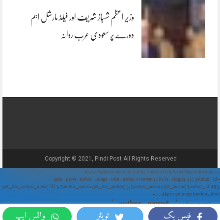
وزیر اعظم شہباز شریف اور فیلڈ مارشل اہم
دورے پر سعودی عرب روانہ
Copyright © 2021, Pindi Post All Rights Reserved.
// Show Author Image with Author Name in UrduPaper Theme function
urdu_paper_author_image_with_name($content) { if (is_single()) { $author_id =
get_the_author_meta('ID'); $author_name = get_the_author(); $author_avatar = get_avatar($author_id, 48);
// 48px size image $author_html = '
' . $author_name . '
' . $author_avatar . '
فیس بک
ٹویٹر
واٹس ایپ
'; return $author_html . $content; } return $content; } add_filter('the_content',