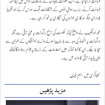
فروخت کر دیا گیا ہے، اب حکومت نیویارک کے روزویلٹ ہوٹل میں اپنا حصہ
فروخت کرنے، بڑے ہوائی اڈوں کے انتظامات آؤٹ سورس کرنے اور تقریباً
2 درجن دیگر سرکاری اداروں کی نجکاری پر غور کر رہی ہے۔
محمد اورنگزیب نے واضح کیا کہ حکومت کی ترجیح برآمدات پر مبنی ترقی ہے تاکہ
درآمدات پر انحصار کی وجہ سے بار بار پیدا ہونے والے ادائیگیوں کے بحران سے
بچا جا سکے۔ ان کا کہنا تھا کہ ہمیں اصلاحات کے راستے پر قائم رہنا ہوگا کیونکہ
یہی پائیدار ترقی کا واحد حل ہے۔
کیٹاگری میں :
اہم خبریں
مزید پڑھیں