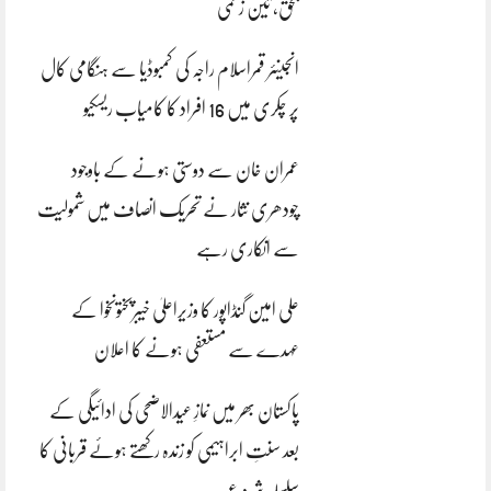
بحق، تین زخمی
انجینئر قمراسلام راجہ کی کمبوڈیا سے ہنگامی کال
پر چکری میں 16 افراد کا کامیاب ریسکیو
عمران خان سے دوستی ہونے کے باوجود
چودھری نثار نے تحریک انصاف میں شمولیت
سے انکاری رہے
علی امین گنڈاپور کا وزیراعلیٰ خیبرپختونخوا کے
عہدے سے مستعفی ہونے کا اعلان
پاکستان بھر میں نمازِ عیدالاضحی کی ادائیگی کے
بعد سنتِ ابراہیمی کو زندہ رکھتے ہوئے قربانی کا
سلسلہ شروع