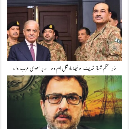
وزیر اعظم شہباز شریف اور فیلڈ مارشل اہم دورے پر سعودی عرب روانہ