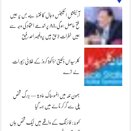
آرٹیفشل انٹلیجنس دجال کا فتنہ ہے جس پر ہمیں
فتح حاصل ہو گی،AI پر اندھے اعتماد کی وجہ سے
ہمیں خطرات لاحق ہیں پروفیسر احمد رفیق
کلرسیداں ڈکیتی‘ڈاکو1 کروڑ کے طلائی زیورات
لے اڑے
بھون نلہ میں افسوسناک حادثہ — بزرگ شخص
پلی سے گر کر نالے میں بہہ گیا
کہوٹہ: فائرنگ کے واقعے میں ایک شخص جاں