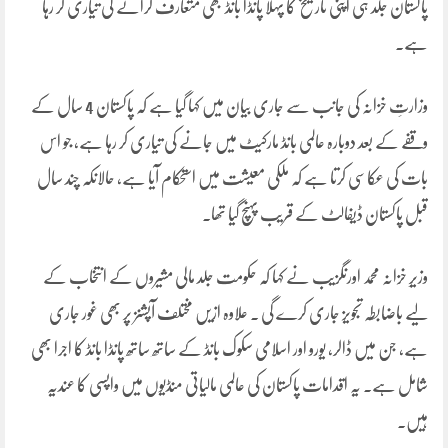
پاکستان جلد ہی اپنی تاریخ کا پہلا پانڈا بانڈ بھی متعارف کرانے کی تیاری کر رہا
ہے۔
وزارتِ خزانہ کی جانب سے جاری بیان میں کہا گیا ہے کہ پاکستان 4 سال کے
وقفے کے بعد دوبارہ عالمی بانڈ مارکیٹ میں جانے کی تیاری کر رہا ہے، جو اس
بات کی عکاسی کرتا ہے کہ ملکی معیشت میں استحکام آیا ہے، حالانکہ چند سال
قبل پاکستان ڈیفالٹ کے قریب پہنچ گیا تھا۔
وزیرِ خزانہ محمد اورنگزیب نے کہا کہ حکومت جلد مالی مشیروں کے انتخاب کے
لیے باضابطہ تجویز جاری کرے گی ۔ علاوہ ازیں مختلف آپشنز پر بھی غور جاری
ہے، جن میں ڈالر، یورو اور اسلامی سکوک بانڈ کے ساتھ ساتھ پانڈا بانڈ کا اجرا بھی
شامل ہے۔ یہ اقدامات پاکستان کی عالمی مالیاتی منڈیوں میں واپسی کا عندیہ
ہیں۔