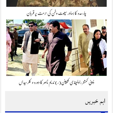
چارسدہ کا بہادر سپوت وطن کی حرمت پر قربان
ڈپٹی کمشنر راولپنڈی کیپٹن(ر) ندیم ناصر کا دورہء کلرسیداں
اہم خبریں