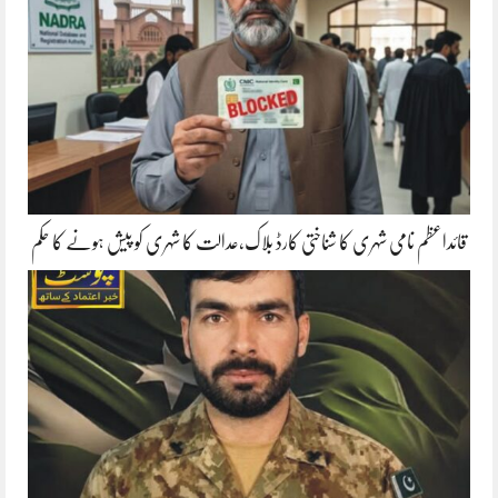
قائداعظم نامی شہری کا شناختی کارڈ بلاک،عدالت کا شہری کو پیش ہونے کا حکم