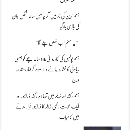
جہلم ٹرین کی زد میں آکر چالیس سالہ شخص جان
کی بازی ہارگیا
“یہ سسٹم اب نہیں چلے گا”
جہلم پولیس کی کارروائی،10 سالہ بچے کو جنسی
زیادتی کا نشانہ بنانے والا ملزم گرفتار،مقدمہ
درج
جہلم رکشہ اور ٹریلر میں تصادم رکشہ ڈرائیور اور
ایک عورت زخمی ٹریلر کا ڈرائیور فرار ہونے
میں کامیاب