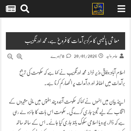
Skip
to
content
معاشی پالیسی کا مرکز برآمدات کا فروغ ہے، محمد اورنگزیب
20/01/2026
عامر واجد
0 تبصرے
اسلام آباد:وفاقی وزیر خزانہ محمد اورنگزیب نے کہا ہے کہ حکومت کی ترجیح
برآمدات میں اضافہ اور درآمدات پر انحصار کم کرنا ہے۔
اپنے بیان میں انہوں نے کہا کہ حکومت آئندہ چند ہفتوں میں مالی مشیروں کے
انتخاب کے لیے تجویز جاری کرے گی۔ حکومت اس بات کا جائزہ لے رہی
ہے کہ ڈالر، یورو یا اسلامی سکوک بانڈ جاری کیا جائے۔ اس کے ساتھ ساتھ