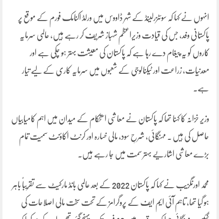
انہوں نے کہا کہ سوئٹزرلینڈ کے شہر ڈاووس میں ورلڈ اکنامک فورم کے موقع پر
پاکستانی وفد، جس کی قیادت وزیراعظم شہباز شریف کر رہے ہیں، عالمی سرمایہ
کاروں کو یہ پیغام دے رہا ہے کہ پاکستان کی معیشت بہتر ہو چکی ہے اور
معدنیات، زراعت اور ٹیکنالوجی کے شعبوں میں سرمایہ کاری کے لیے تیار
ہے۔
وزیر خزانہ کا کہنا تھا کہ پاکستان نے معاشی استحکام کے میدان میں اہم کامیابیاں
حاصل کی ہیں ۔ مہنگائی، شرحِ سود، مالی خسارہ اور کرنٹ اکاؤنٹ سمیت تمام
بڑے معاشی اشاریے بہتر سمت میں جا رہے ہیں۔
محمد اورنگزیب نے کہا کہ پاکستان 2022 کے بعد عالمی بانڈ مارکیٹ سے تقریباً باہر
ہو گیا تھا، تاہم آئی ایم ایف کے پروگرامز کے تحت سخت مالی اصلاحات کی