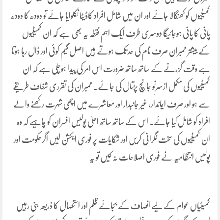
کمیٹیوں کو کھنگالا جائے اور ان میں شامل افراد کاڈیٹا نکلوایا جائے تو دودھ کا دودھ
پانی کا پانی ہوجائیگا دوسری طرف ایک اہم نقطہ یہ بھی ہے کہ ان کمیٹیوں
کے بیشتر ممبران صرف نام کی حد تک ہوتے ہیں اصل گیم کوئی اور ڈال رہا ہوتا
ہے وقت گزرنے کے ساتھ ساتھ ضرورت اس امر کی پیدا ہوچلی ہے کہ ان
کمیٹیوں کی مکمل ازسرِنو جانچ پڑتال کی جائے۔ ممبران کی تقرری شفاف طریقے
سے ہو اور صرف ایماندار، غیر جانبدار اور معاشرے میں اچھی شہرت رکھنے والے
افراد کو شامل کیا جائے۔ اس کے ساتھ ساتھ اعلیٰ پولیس افسران کو چاہیے کہ وہ
ان کمیٹیوں کی سخت نگرانی کریں اور شکایات پر فوری ایکشن لیں اگرحکومت اور
پولیس انتظامیہ نے فوری اصلاحات نہ کیں تو یہ
کمیٹیاں عوام کے لیے انصاف کے بجائے ظلم اور استحصال کا ذریعہ بنی رہیں