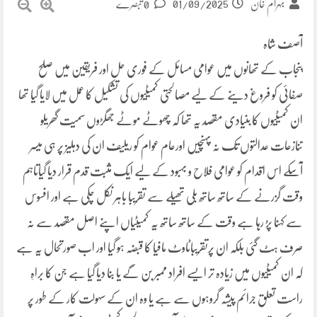
01/09/2025
بہرام خان
0 تبصرے
آصف شاہ
پنجاب کے تھانوں میں عوامی مسائل کے فوری حل اور فریقین میں صلح
صفائی کو فروغ دینے کے لیے مصالحتی کمیٹیوں کی تشکیل کا عمل میں لایا گیا تھا
ان کمیٹیوں کا بنیادی مقصد یہ تھا کہ چھوٹے موٹے جھگڑوں سمیت گھریلو
تنازعات عدالتوں تک نہ پہنچیں اورعام عوام کو ریلیف ان کی دہلیز پر ہی میسر
آسکے اس اقدام کو عوامی فلاح و بہبود کے لیے ایک مثبت قدم قرار دیا گیاتاہم
وقت گزرنے کے ساتھ ساتھ بلی تھیلے سے تقریبا باہر نکل چکی ہے اور افسوس
سے کہنا پڑ رہا ہے وقت کے ساتھ ساتھ یہ کمیٹیاں اپنے اصل مقصد سے نہ
صرف ہٹ گئی بلکہ ان پرتقریباٹاوٹ مافیا کا قبضہ ہو گیا اور اب صورتحال یہ ہے
کہ ان کمیٹیوں میں زیادہ تر ایسے افراد ممبر بن گے یا بنا دیا گیا ہے جن کا براہِ
راست تعلق جرائم پیشہ گروہوں سے ہے یا وہ ان کے سہولت کار کے طور پر