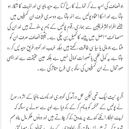
جو انصاف کی امید لے کر تھانے کا رخ کرتا ہے مزید مایوسی اور اذیت کا شکار ہو
جاتا ہے اور اسکا اعتماد پولیس سے اٹھ جاتا ہے دوسری طرف ان کمیٹیوں میں
بیٹھے افراد اکثر فریقین سے بھاری رقوم پولیس کے نام پر بٹورتے ہیں اور ان کی
”مصالحت” اصل میں پیسے کا کھیل بن چکی ہے۔ نتیجتاً انصاف صرف ان کو
ملتا ہے جو مالی یا سیاسی طاقت رکھتے ہیں جبکہ غریب اور کمزور فریق مزید پس کر رہ
جاتا ہے یہ کوئی فلمی یا تصورات کہانی نہیں ہے بلکہ عین حقیقت ہے اور ایسی
صورتحال نے ان کمیٹیوں کی ساکھ بری طرح متاثر کی ہے۔
اگرچہ نیت نیک تھی لیکن عمل درآمد کی کمزوری اور ٹاوٹ مافیا کے اثر و رسوخ
نے پولیس کے محکمہ کو بدنام کر کے رکھ دیا ہے اوپر سے سونے پر سہاگہ کہ
کرپٹ اہلکار انکے کندھے پر بندوق رکھ کر چلاتے ہیں اور دونوں ملکر مال بناو مہم
شروع کرتے ہیں اس وقت اگر راولپنڈی کے سارے تھانوں کی مصالحتی