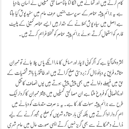
کام کرتے ہیں اور تھانے میں انکا آنا جانا مصالحتی کمیٹیوں نے آسان بنا دیا
ہے یہ جرائم پیشہ عناصر کے سرپرست جنہیں عرف عام میں سفید پوش کیا جاتا
ہے اصل میں سیاہ پوش کہلانے کے حقدار ہیں ایسے عناصر کمیٹی کے پلیٹ
فارم کو استعمال کرتے ہوئے جرائم پیشہ عناصر کو تحفظ فراہم کرتے ہیں۔
اکثر دیکھا گیا ہے کہ اگر کوئی لاچار اور مسائل کا مارا انکے پاس چلا جائے تو ممبران
متاثرہ فریق پر دبائو ڈال کر زبردستی صلح کراتے ہیں اور طاقتور یا بااثر شخصیات کے
حق میں فیصلے دلوانے میں بھی پیش پیش ہوتے ہیں یوں انصاف کا قتل
اورناانصافی کو فروغ ملتا ہے ان مصالحتی کمیٹیوں میں بیشتر ممبران کا کردار ایک
طرح سے جرائم پیشہ سہولت کار کا ہے۔ یہ نہ صرف مقدمات کو دبانے میں
اہم کردار ادا کرتے ہیں بلکہ کئی بار متاثرہ شہریوں کو صلح پر مجبور کرنے کے لیے
ڈرانے دھمکانے سے بھی گریز نہیں کرتے ایسی صورت حال میں عام شہری