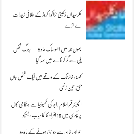
کلرسیداں ڈکیتی‘ڈاکو1 کروڑ کے طلائی زیورات
لے اڑے
بھون نلہ میں افسوسناک حادثہ — بزرگ شخص
پلی سے گر کر نالے میں بہہ گیا
کہوٹہ: فائرنگ کے واقعے میں ایک شخص جاں
بحق، تین زخمی
انجینئر قمراسلام راجہ کی کمبوڈیا سے ہنگامی کال
پر چکری میں 16 افراد کا کامیاب ریسکیو
عمران خان سے دوستی ہونے کے باوجود