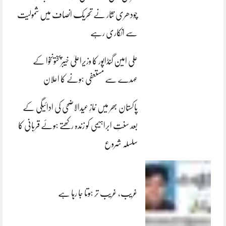
چودھری نثار نے تحریک انصاف میں شمولیت
سے انکاری رہے
علی امین گنڈاپور کا وزیراعلیٰ خیبرپختونخوا کے
عہدے سے مستعفی ہونے کا اعلان
پاکستان بھر میں نمازِ عیدالاضحی کی ادائیگی کے
بعد سنتِ ابراہیمی کو زندہ رکھتے ہوئے قربانی کا
سلسلہ شروع
غریب، غریب تر ہوتا جا رہا ہے