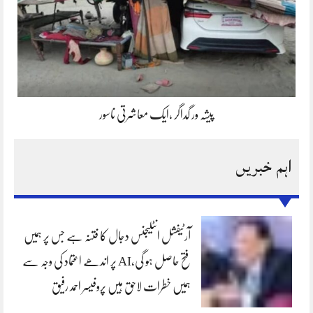
پیشہ ور گداگر ،ایک معاشرتی ناسور
اہم خبریں
آرٹیفشل انٹلیجنس دجال کا فتنہ ہے جس پر ہمیں
فتح حاصل ہو گی،AI پر اندھے اعتماد کی وجہ سے
ہمیں خطرات لاحق ہیں پروفیسر احمد رفیق