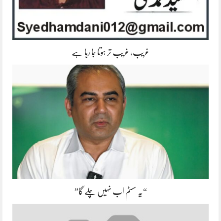
غریب، غریب تر ہوتا جا رہا ہے
“یہ سسٹم اب نہیں چلے گا”