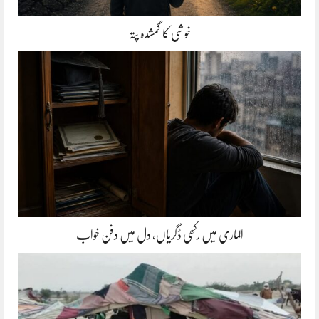
خوشی کا گمشدہ پتہ
الماری میں رکھی ڈگریاں، دل میں دفن خواب