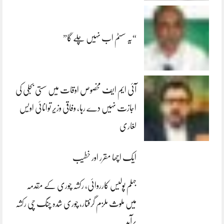
“یہ سسٹم اب نہیں چلے گا”
آئی ایم ایف مخصوص اوقات میں سستی بجلی کی
اجازت نہیں دے رہا، وفاقی وزیر توانائی اویس
لغاری
ایک اچھا مقرر اور خطیب
جہلم پولیس کارروائی، رکشہ چوری کے مقدمہ
میں ملوث ملزم گرفتار، چوری شدہ چنگ چی رکشہ
برآمد