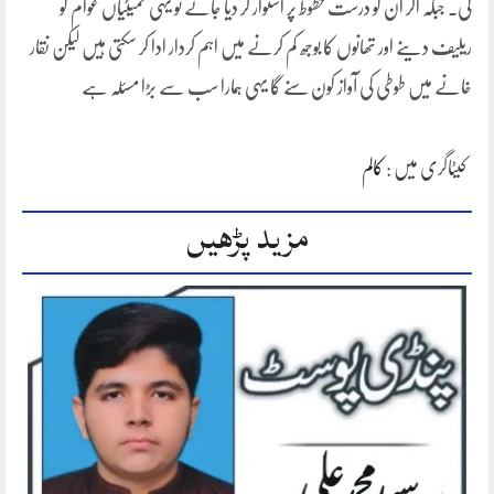
گی۔ جبکہ اگر ان کو درست خطوط پر استوار کر دیا جائے تو یہی کمیٹیاں عوام کو
ریلیف دینے اور تھانوں کا بوجھ کم کرنے میں اہم کردار ادا کر سکتی ہیں لیکن نقار
خانے میں طوطی کی آواز کون سنے گا یہی ہمارا سب سے بڑا مسئلہ ہے
کیٹاگری میں :
کالم
مزید پڑھیں