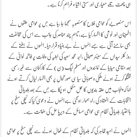
ہی چھت تلے معیاری اور سستی اشیاء فراہم کرنا ہے۔
اس منصوبے کو عوامی فلاح کا منصوبہ سمجھا جا رہا ہے جس پر عوامی حلقوں نے
اطمینان اور خوشی کا اظہار کیا ہے، تاہم چند عناصر کی جانب سے اس کی مخالفت
بھی سامنے آئی ہے جسے انہوں نے بے بنیاد قرار دیا۔انہوں نے ہفتے کے
روز کلر سیداں کے سینئر صحافی راجہ محمد سعید کی اہلیہ کی وفات پر فاتحہ خوانی کے
بعد مقامی میڈیا کے نمائندوں اور مسلم لیگ (ن) کے کارکنان سے غیر رسمی
گفتگو کرتے ہوئے ملکی و صوبائی سیاسی صورتحال پر بھی اظہارِ خیال کرتے ہوئے
کہا کہ پنجاب میں حلقہ بندیوں کا عمل مکمل ہو چکا ہے جس کے بعد بلدیاتی
انتخابات کے انعقاد کی راہ ہموار ہو گئی ہےانہوں نے دعویٰ کیا کہ نچلی سطح پر
بااختیار بلدیاتی نظام ہی عوامی مسائل کے دیرپا حل کی ضمانت ہے۔
انہوں نے امید ظاہر کی کہ بلدیاتی نظام کے فعال ہونے سے نچلی سطح پر عوامی