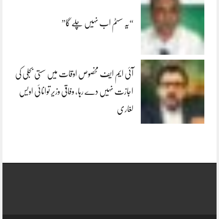
“یہ سسٹم اب نہیں چلے گا”
آئی ایم ایف مخصوص اوقات میں سستی بجلی کی
اجازت نہیں دے رہا، وفاقی وزیر توانائی اویس
لغاری