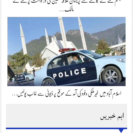
جہلم کتے کے کاٹنے سے پریشان علاقہ مکین کی درخواست پر کتے کے
مالک…
اسلام آباد میں غیرملکی وفود کی آمد کے موقع پر ڈیوٹی سے غائب پولیس…
اہم خبریں