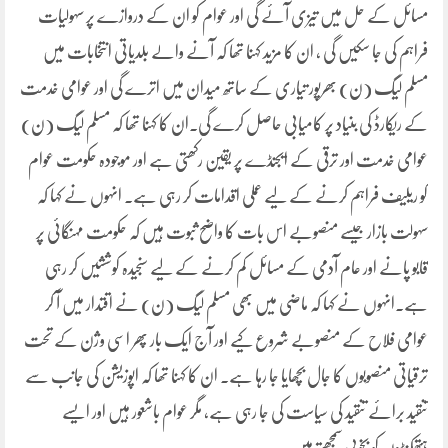
مسائل کے حل میں تیزی آئے گی اور عوام کو ان کے دروازے پر سہولیات
فراہم کی جا سکیں گی ، ان کا مزید کہنا تھا کہ آنے والے بلدیاتی انتخابات میں
مسلم لیگ (ن) بھرپور تیاری کے ساتھ میدان میں اترے گی اور عوامی خدمت
کے ریکارڈ کی بنیاد پر کامیابی حاصل کرے گی۔ان کا کہنا تھا کہ مسلم لیگ (ن)
عوامی خدمت اور ترقی کے ایجنڈے پر یقین رکھتی ہے اور موجودہ حکومت عوام
کو ریلیف فراہم کرنے کے لیے عملی اقدامات کر رہی ہے۔ انہوں نے کہا کہ
سہولت بازار جیسے منصوبے اس بات کا واضح ثبوت ہیں کہ حکومت مہنگائی پر
قابو پانے اور عام آدمی کے مسائل کم کرنے کے لیے سنجیدہ کوششیں کر رہی
ہے۔انہوں نے کہا کہ ماضی میں بھی مسلم لیگ (ن) نے اقتدار میں آ کر
عوامی فلاح کے منصوبے شروع کیے اور آج ایک بار پھر اسی وژن کے تحت
ترقیاتی منصوبوں کا جال بچھایا جا رہا ہے۔ ان کا کہنا تھا کہ اپوزیشن کی جانب سے
تنقید برائے تنقید کی سیاست کی جا رہی ہے، مگر عوام باشعور ہیں اور ایسے