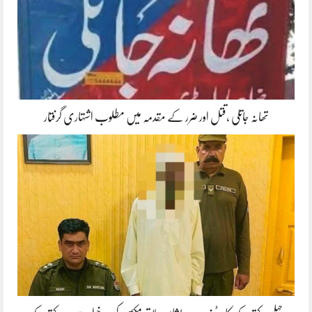
تھانہ جاتلی ،قتل اور ضرر کے مقدمہ میں مطلوب اشتہاری گرفتار