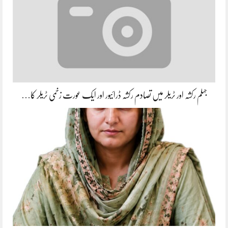
جہلم رکشہ اور ٹریلر میں تصادم رکشہ ڈرائیور اور ایک عورت زخمی ٹریلر کا…