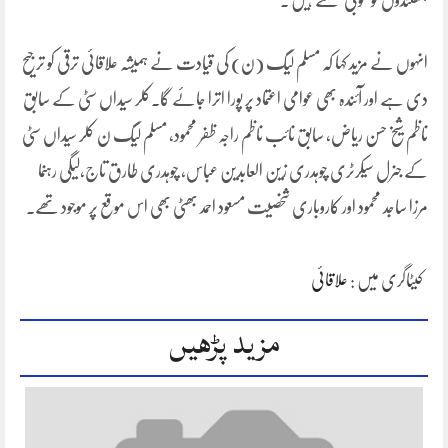
ہتھکنڈوں کو بخوبی سمجھتے ہیں ۔
انہوں نے مزید کہا کہ مسلم لیگ (ن) کی قیادت نے ہمیشہ علاقائی ترقی کو ترجیح
دی ہے اور آئندہ بھی عوامی اعتماد پر پورا اترا جائے گا۔کلر سیداں سٹی کے سابق
ناظم شیخ حسن ریاض، سابق نائب ناظم راجہ ظفر محمود، مسلم لیگ ن کلر سیداں سٹی
کے جنرل سیکرٹری چوہدری زین العابدین عباس، چوہدری طارق تاج،لیگی رہنما
مرزا ساجد محمود اور کاروباری شخصیت مسعود احمد بھٹی بھی اس موقع پر موجود تھے۔
کیٹاگری میں :
علاقائی
مزید پڑھیں