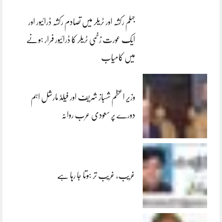
جہلم رکشہ اور ٹریلر میں تصادم رکشہ ڈرائیور اور
ایک عورت زخمی ٹریلر کا ڈرائیور فرار ہونے
میں کامیاب
وزیر اعظم شہباز شریف اور فیلڈ مارشل اہم
دورے پر سعودی عرب روانہ
غریب، غریب تر ہوتا جا رہا ہے