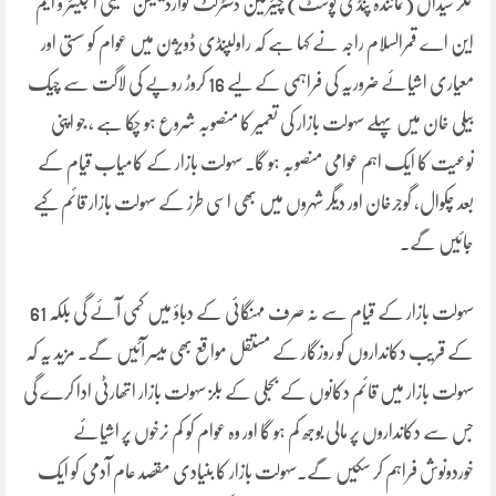
کلر سیداں (نمائندہ پنڈی پوسٹ) چیئرمین ڈسٹرکٹ کوآرڈینیشن کمیٹی انجینئر و ایم
این اے قمرالسلام راجہ نے کہا ہے کہ راولپنڈی ڈویژن میں عوام کو سستی اور
معیاری اشیائے ضروریہ کی فراہمی کے لیے 16 کروڑ روپے کی لاگت سے چیک
بیلی خان میں پہلے سہولت بازار کی تعمیر کا منصوبہ شروع ہو چکا ہے ، جو اپنی
نوعیت کا ایک اہم عوامی منصوبہ ہو گا۔ سہولت بازار کے کامیاب قیام کے
بعد چکوال، گوجرخان اور دیگر شہروں میں بھی اسی طرز کے سہولت بازار قائم کیے
جائیں گے۔
سہولت بازار کے قیام سے نہ صرف مہنگائی کے دباؤ میں کمی آئے گی بلکہ 61
کے قریب دکانداروں کو روزگار کے مستقل مواقع بھی میسر آئیں گے۔ مزید یہ کہ
سہولت بازار میں قائم دکانوں کے بجلی کے بلز سہولت بازار اتھارٹی ادا کرے گی
جس سے دکانداروں پر مالی بوجھ کم ہو گا اور وہ عوام کو کم نرخوں پر اشیائے
خوردونوش فراہم کر سکیں گے۔سہولت بازار کا بنیادی مقصد عام آدمی کو ایک