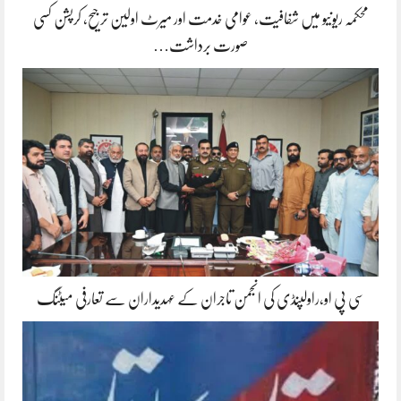
محکمہ ریونیو میں شفافیت، عوامی خدمت اور میرٹ اولین ترجیح، کرپشن کسی
صورت برداشت…
سی پی او،راولپنڈی کی انجمن تاجران کے عہدیداران سے تعارفی میٹنگ