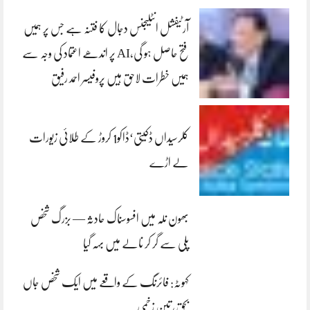
آرٹیفشل انٹلیجنس دجال کا فتنہ ہے جس پر ہمیں
فتح حاصل ہو گی،AI پر اندھے اعتماد کی وجہ سے
ہمیں خطرات لاحق ہیں پروفیسر احمد رفیق
کلرسیداں ڈکیتی‘ڈاکو1 کروڑ کے طلائی زیورات
لے اڑے
بھون نلہ میں افسوسناک حادثہ — بزرگ شخص
پلی سے گر کر نالے میں بہہ گیا
کہوٹہ: فائرنگ کے واقعے میں ایک شخص جاں
بحق، تین زخمی