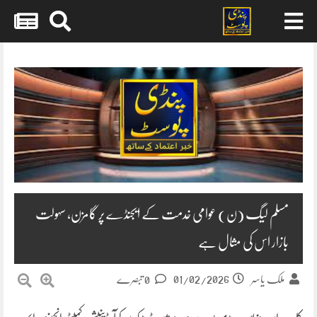
Skip
to
content
مسلم لیگ (ن) عوامی خدمت کے ایجنڈے پر گامزن، سہولت
بازار اس کی مثال ہے
01/02/2026
ملک یاسر
0 تبصرے