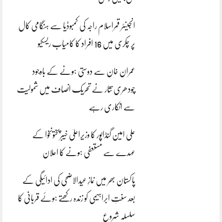
انجینئر قمراسلام راجہ کی کمبوڈیا سے ہنگامی کال
پر چکری میں 16 افراد کا کامیاب ریسکیو
عمران خان سے دوستی ہونے کے باوجود
چودھری نثار نے تحریک انصاف میں شمولیت
سے انکاری رہے
علی امین گنڈاپور کا وزیراعلیٰ خیبرپختونخوا کے
عہدے سے مستعفی ہونے کا اعلان
پاکستان بھر میں نمازِ عیدالاضحی کی ادائیگی کے
بعد سنتِ ابراہیمی کو زندہ رکھتے ہوئے قربانی کا
سلسلہ شروع