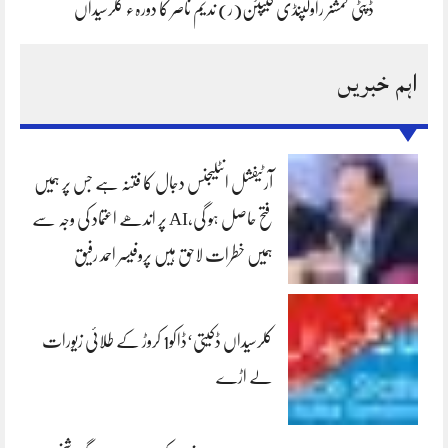
ڈپٹی کمشنر راولپنڈی کیپٹن(ر) ندیم ناصر کا دورہء کلرسیداں
اہم خبریں
آرٹیفشل انٹلیجنس دجال کا فتنہ ہے جس پر ہمیں
فتح حاصل ہو گی،AI پر اندھے اعتماد کی وجہ سے
ہمیں خطرات لاحق ہیں پروفیسر احمد رفیق
کلرسیداں ڈکیتی‘ڈاکو1 کروڑ کے طلائی زیورات
لے اڑے