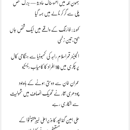
بھون نلہ میں افسوسناک حادثہ — بزرگ شخص
پلی سے گر کر نالے میں بہہ گیا
کہوٹہ: فائرنگ کے واقعے میں ایک شخص جاں
بحق، تین زخمی
انجینئر قمراسلام راجہ کی کمبوڈیا سے ہنگامی کال
پر چکری میں 16 افراد کا کامیاب ریسکیو
عمران خان سے دوستی ہونے کے باوجود
چودھری نثار نے تحریک انصاف میں شمولیت
سے انکاری رہے
علی امین گنڈاپور کا وزیراعلیٰ خیبرپختونخوا کے