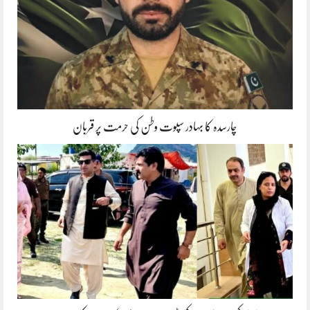
چارسدہ کا بہادر سپوت وطن کی حرمت پر قربان