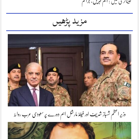
کیٹاگری میں :
اہم خبریں
،
جرائم
مزید پڑھیں
وزیر اعظم شہباز شریف اور فیلڈ مارشل اہم دورے پر سعودی عرب روانہ