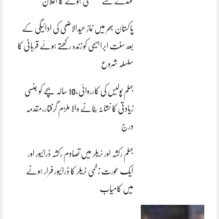
عہدے سے مستعفی ہونے کا اعلان
پاکستان بھر میں نمازِ عیدالاضحی کی ادائیگی کے
بعد سنتِ ابراہیمی کو زندہ رکھتے ہوئے قربانی کا
سلسلہ شروع
جہلم پولیس کی کارروائی،10 سالہ بچے کو جنسی
زیادتی کا نشانہ بنانے والا ملزم گرفتار،مقدمہ
درج
جہلم رکشہ اور ٹریلر میں تصادم رکشہ ڈرائیور اور
ایک عورت زخمی ٹریلر کا ڈرائیور فرار ہونے
میں کامیاب