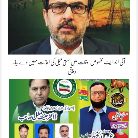
آئی ایم ایف مخصوص اوقات میں سستی بجلی کی اجازت نہیں دے رہا،
وفاقی…