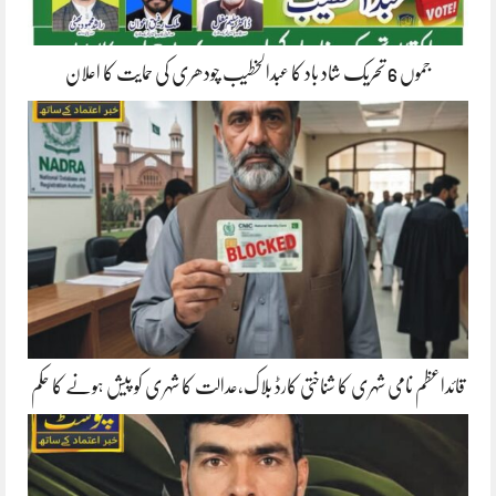
جموں 6 تحریک شاد باد کا عبدالخطیب چودھری کی حمایت کا اعلان
قائداعظم نامی شہری کا شناختی کارڈ بلاک،عدالت کا شہری کو پیش ہونے کا حکم