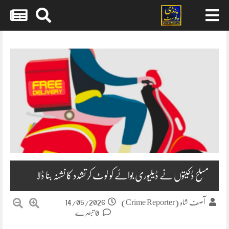
Skip
to
content
مسلح ڈکیتوں نے ڈیلیوری بوائے کو لوٹ کر تشدد کا نشنہ بنا ڈلا
14/05/2026
آصف شاہ (Crime Reporter)
0 تبصرے