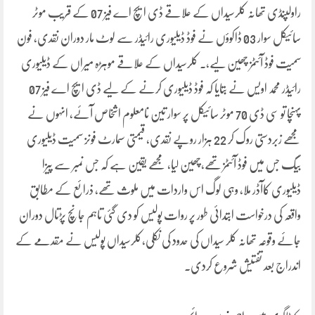
راولپنڈی تھانہ کلرسیداں کے علاقے ڈی ایچ اے فیز 07 کے قریب موٹر
سائیکل سوار 03 ڈاکوؤں نے فوڈ ڈیلیوری رائیڈر سے لوٹ مار دوران نقدی، فون
سمیت فوڈ آئٹمز چھین لیے،۔ کلرسیداں کے علاقے موہڑہ میراں کے ڈیلیوری
رائیڈر محمد اویس نے بتایا کہ فوڈ ڈیلیوری کرنے کے لیے ڈی ایچ اے فیز 07
پہنچا تو سی ڈی 70 موٹر سائیکل پر سوار تین نامعلوم اشخاص آئے، انہوں نے
مجھے زبردستی روک کر 22 ہزار روپے نقدی، قیمتی سمارٹ فونز سمیت ڈیلیوری
بیگ جس میں فوڈ آئٹمز تھے،چھین لیا، مجھے یقین ہے کہ جس نمبر سے پیزا
ڈیلیوری کاآڈر ملا، وہی لوگ اس واردات میں ملوث تھے، ذرائع کے مطابق
واقعہ کی درخواست ابتدائی طور پر روات پولیس کو دی گئی تاہم جانچ پڑتال دوران
جائے وقوعہ تھانہ کلر سیداں کی حدود کی نکلی،کلرسیداں پولیس نے مقدمے کے
اندراج بعد تفتیش شروع کردی۔