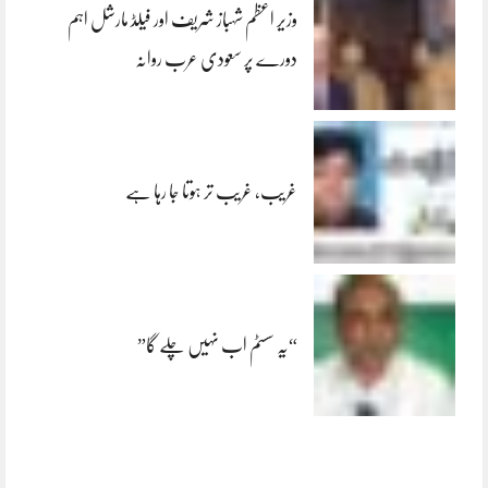
وزیر اعظم شہباز شریف اور فیلڈ مارشل اہم
دورے پر سعودی عرب روانہ
غریب، غریب تر ہوتا جا رہا ہے
“یہ سسٹم اب نہیں چلے گا”