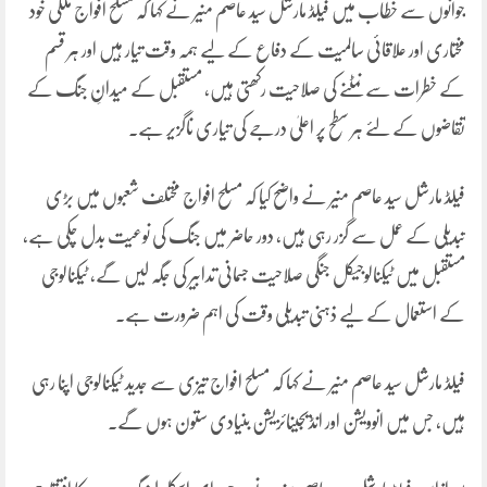
جوانوں سے خطاب میں فیلڈ مارشل سید عاصم منیر نے کہا کہ مسلح افواج ملکی خود
مختاری اور علاقائی سالمیت کے دفاع کے لیے ہمہ وقت تیار ہیں اور ہر قسم
کے خطرات سے نمٹنے کی صلاحیت رکھتی ہیں، مستقبل کے میدانِ جنگ کے
تقاضوں کے لئے ہر سطح پر اعلیٰ درجے کی تیاری ناگزیر ہے۔
فیلڈ مارشل سید عاصم منیر نے واضح کیا کہ مسلح افواج مختلف شعبوں میں بڑی
تبدیلی کے عمل سے گزر رہی ہیں، دور حاضر میں جنگ کی نوعیت بدل چکی ہے،
مستقبل میں ٹیکنالوجیکل جنگی صلاحیت جسمانی تدابیر کی جگہ لیں گے، ٹیکنالوجی
کے استعمال کے لیے ذہنی تبدیلی وقت کی اہم ضرورت ہے۔
فیلڈ مارشل سید عاصم منیر نے کہا کہ مسلح افواج تیزی سے جدید ٹیکنالوجی اپنا رہی
ہیں، جس میں انوویشن اور انڈیجینائزیشن بنیادی ستون ہوں گے۔