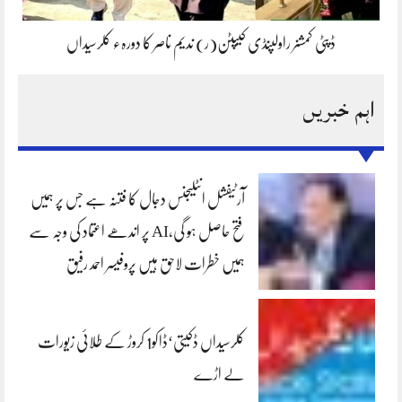
ڈپٹی کمشنر راولپنڈی کیپٹن(ر) ندیم ناصر کا دورہء کلرسیداں
اہم خبریں
آرٹیفشل انٹلیجنس دجال کا فتنہ ہے جس پر ہمیں
فتح حاصل ہو گی،AI پر اندھے اعتماد کی وجہ سے
ہمیں خطرات لاحق ہیں پروفیسر احمد رفیق
کلرسیداں ڈکیتی‘ڈاکو1 کروڑ کے طلائی زیورات
لے اڑے