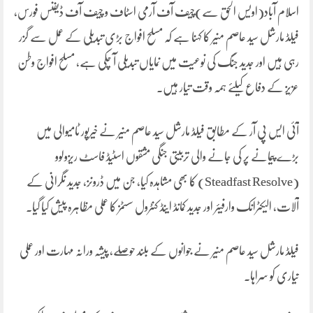
اسلام آباد(اویس الحق سے)چیف آف آرمی اسٹاف و چیف آف ڈیفنس فورس،
فیلڈ مارشل سید عاصم منیر کا کہنا ہے کہ مسلح افواج بڑی تبدیلی کے عمل سے گزر
رہی ہیں اور جدید جنگ کی نوعیت میں نمایاں تبدیلی آ چکی ہے، مسلح افواج وطن
عزیز کے دفاع کیلئے ہمہ وقت تیار ہیں۔
آئی ایس پی آر کے مطابق فیلڈ مارشل سید عاصم منیر نے خیرپور ٹامیوالی میں
بڑے پیمانے پر کی جانے والی تربیتی جنگی مشقوں اسٹیڈ فاسٹ ریزولوو
(Steadfast Resolve) کا بھی مشاہدہ کیا، جن میں ڈرونز، جدید نگرانی کے
آلات، الیکٹرانک وارفیئر اور جدید کمانڈ اینڈ کنٹرول سسٹمز کا عملی مظاہرہ پیش کیا گیا۔
فیلڈ مارشل سید عاصم منیر نے جوانوں کے بلند حوصلے، پیشہ ورانہ مہارت اور عملی
تیاری کو سراہا۔