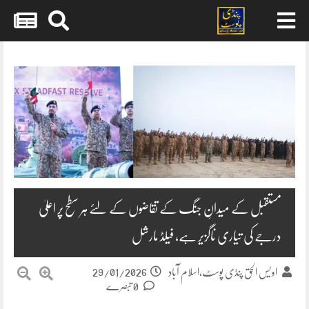
Skip
to
content
مستقبل کے میدانِ جنگ کے تقاضوں کے لئے ہر سطح پر اعلیٰ
درجے کی تیاری ناگزیر ہے، فیلڈ مارشل
29/01/2026
اویس الحق پنڈی پوسٹ،اسلام آباد
0 تبصرے