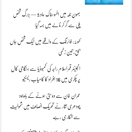
بھون نلہ میں افسوسناک حادثہ — بزرگ شخص
پلی سے گر کر نالے میں بہہ گیا
کہوٹہ: فائرنگ کے واقعے میں ایک شخص جاں
بحق، تین زخمی
انجینئر قمراسلام راجہ کی کمبوڈیا سے ہنگامی کال
پر چکری میں 16 افراد کا کامیاب ریسکیو
عمران خان سے دوستی ہونے کے باوجود
چودھری نثار نے تحریک انصاف میں شمولیت
سے انکاری رہے