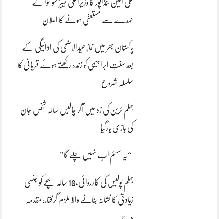
علی امین گنڈاپور کا وزیراعلیٰ خیبرپختونخوا کے
عہدے سے مستعفی ہونے کا اعلان
پاکستان بھر میں نمازِ عیدالاضحی کی ادائیگی کے
بعد سنتِ ابراہیمی کو زندہ رکھتے ہوئے قربانی کا
سلسلہ شروع
جہلم ٹرین کی زد میں آکر چالیس سالہ شخص جان
کی بازی ہارگیا
“یہ سسٹم اب نہیں چلے گا”
جہلم پولیس کی کارروائی،10 سالہ بچے کو جنسی
زیادتی کا نشانہ بنانے والا ملزم گرفتار،مقدمہ
درج