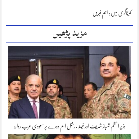
کیٹاگری میں :
اہم خبریں
مزید پڑھیں
وزیر اعظم شہباز شریف اور فیلڈ مارشل اہم دورے پر سعودی عرب روانہ