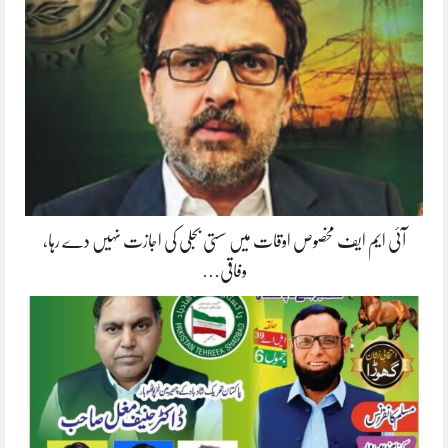
آئی ایم ایف مخصوص اوقات میں سستی بجلی کی اجازت نہیں دے رہا،
وفاقی…