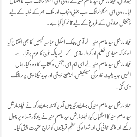
بعدازاں، فیلڈ مارشل سید عاصم منیر نے روہی ای اسکلز لرننگ ہب کا افتتاح
کیا۔ روہی ای اسکلز لرننگ ہب جنوبی پنجاب اور ملک بھر کے طلبہ کے لیے
ڈیجیٹل مہارتوں کے فروغ کے لیے قائم کیا گیا ہے۔
فیلڈ مارشل سید عاصم منیر نے آرمی پبلک اسکول عباسیہ کیمپس کا بھی افتتاح کیا
اور کہا کہ معیاری تعلیم اور کردار سازی کے لیے پاک فوج کا عزم برقرار ہے۔
فیلڈ مارشل سید عاصم منیر نے ای ایم ای ریجنل ورکشاپ کا دورہ کیا، جہاں
انہیں جدید پلیٹ فارمز کی مینٹیننس، انڈیجینائزیشن اور جدید ٹیکنالوجی پر بریفنگ
دی گئی۔
فیلڈ مارشل سید عاصم منیر کی بہاولپور گیریژن آمد پر کمانڈر بہاولپور کور نے فیلڈ مارشل
سید عاصم منیر کا استقبال کیا، فیلڈ مارشل سید عاصم منیر نے یادگارِ شہداء پر پھول
رکھے اور فاتحہ خوانی کی اور شہداء کی عظیم قربانیوں کو خراجِ عقیدت پیش کیا۔