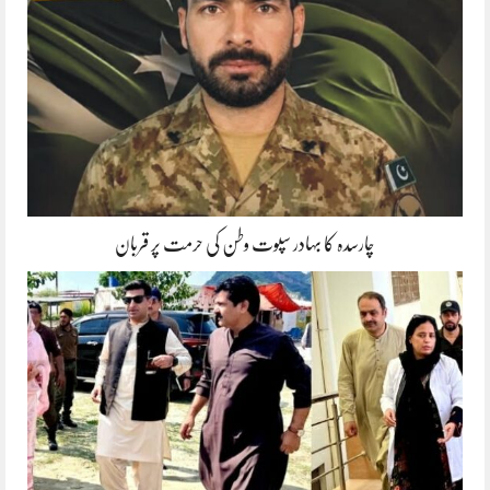
چارسدہ کا بہادر سپوت وطن کی حرمت پر قربان