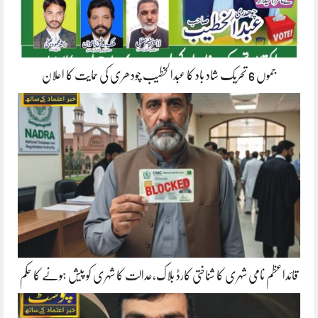
جموں 6 تحریک شاد باد کا عبدالخطیب چودھری کی حمایت کا اعلان
قائداعظم نامی شہری کا شناختی کارڈ بلاک،عدالت کا شہری کو پیش ہونے کا حکم