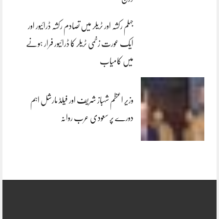
جہلم رکشہ اور ٹریلر میں تصادم رکشہ ڈرائیور اور
ایک عورت زخمی ٹریلر کا ڈرائیور فرار ہونے
میں کامیاب
وزیر اعظم شہباز شریف اور فیلڈ مارشل اہم
دورے پر سعودی عرب روانہ