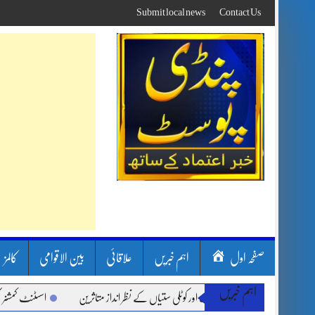
Skip
Submit local news
Contact Us
to
content
صفحہ اول
اہم خبریں
علاقائی
بین الاقوامی
کالمز
اہم خبریں
بارشیں، لینڈ سلائیڈنگ اور کوٹلی ستیاں کے نظر انداز متاثرین
اسسٹنٹ کمشنر کلرسیداں