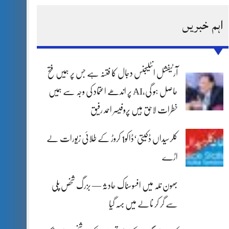
اہم خبریں
آرٹیفشل انٹلیجنس دجال کا فتنہ ہے جس پر ہمیں فتح
حاصل ہو گی،AI پر اندھے اعتماد کی وجہ سے ہمیں
خطرات لاحق ہیں پروفیسر احمد رفیق
کلرسیداں ڈکیتی‘ڈاکو1 کروڑ کے طلائی زیورات لے
اڑے
بھون نلہ میں افسوسناک حادثہ — بزرگ شخص پلی
سے گر کر نالے میں بہہ گیا