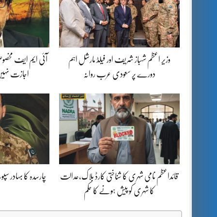
وزیر اعظم شہباز شریف اور فیلڈ مارشل اہم
آئی ایم ایف مخصوص
دورے پر سعودی عرب روانہ
اجازت نہیں
قائداعظم نامی شہری کا شناختی کارڈ بلاک،عدالت
چارسدہ کا بہادر س
کا شہری کو پیش ہونے کا حکم