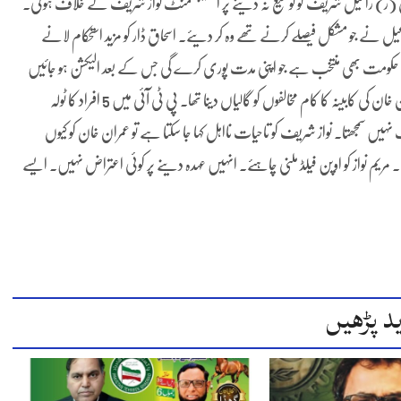
ردار حقیقت ہے۔ جنرل (ر) راحیل شریف کو توسیع نہ دینے پر اسٹیبلشمنٹ نواز شریف کے خلاف ہوئی۔
ل نے جو مشکل فیصلے کرنے تھے وہ کر دیئے۔ اسحاق ڈار کو مزید استحکام لانے
وجودہ حکومت بھی منتخب ہے جو اپنی مدت پوری کرے گی جس کے بعد الیکشن ہو جائیں
گے۔ عمران خان کی کابینہ بھی موجودہ حکومت کے برابر ہی تھی۔ عمران خان کی کابینہ کا کام مخالفوں کو گالیاں دینا تھا۔ پی ٹی آئی میں 5 افراد کا ٹولہ
یں سمجھتا۔ نواز شریف کو تاحیات نااہل کہا جا سکتا ہے تو عمران خان کو کیوں
۔ مریم نواز کو اوپن فیلڈ ملنی چاہئے۔ انہیں عہدہ دینے پر کوئی اعتراض نہیں۔ ایسے
د پڑھیں