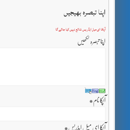
اپنا تبصرہ بھیجیں
آپکا ای میل ایڈریس شائع نہیں کیا جائے گا
اپنا تبصرہ لکھیں
آپکا نام
*
آپکا ای میل ایڈریس
*