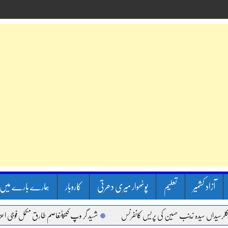
آزاد کشمیر
تعلیم
پوٹھوار میری دھرتی
کاروبار
ہمارے بارے میں
 سیدہ زینب حسین کی پریس کانفرنس
شہید گر وپ کیپٹنعاصم طارق مکمل فوجی اعزاز کے ساتھ