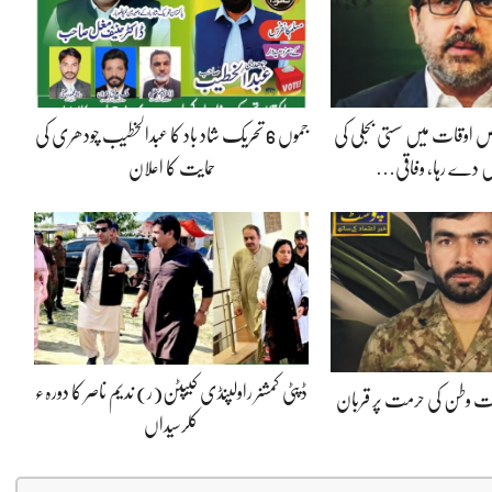
 اوقات میں سستی بجلی کی
جموں 6 تحریک شاد باد کا عبدالخطیب چودھری کی
 دے رہا، وفاقی…
حمایت کا اعلان
ڈپٹی کمشنر راولپنڈی کیپٹن(ر) ندیم ناصر کا دورہء
پوت وطن کی حرمت پر قربان
کلرسیداں