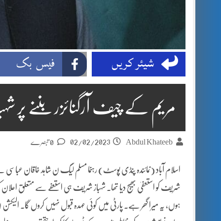
شیئر کریں
فیس بک
مریم کے چیف آرگنائزر بننے پر شہبا
02/02/2023
Abdul Khateeb
0 تبصرے
اسلام آباد (نمائندہ پنڈی پوسٹ) رہنما مسلم لیگ ن شاہد خاقان عباسی نے نج
ہوں، یہ میرا گھر ہے۔ پارٹی میں کوئی عہدہ قبول نہیں کروں گا۔ الیکشن