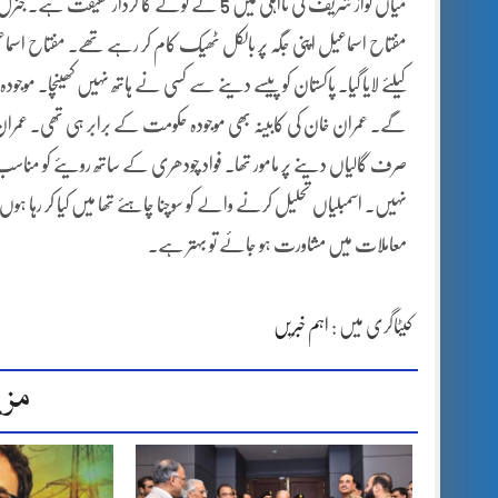
میاں نواز شریف کی نااہلی میں 5 کے ٹولے کا ک
مفتاح اسماعیل اپنی جگہ پر بالکل ٹھیک کام کر رہے تھے۔ مفتاح اسماعی
کیلئے لایا گیا۔ پاکستان کو پیسے دینے سے کسی نے ہاتھ نہیں کھینچا۔ م
صرف گالیاں دینے پر مامور تھا۔ فواد چودھری کے ساتھ رویئے کو مناسب نہ
نہیں۔ اسمبلیاں تحلیل کرنے والے کو سوچنا چاہئے تھا میں کیا کر رہا ہوں
معاملات میں مشاورت ہو جائے تو بہتر ہے۔
کیٹاگری میں :
اہم خبریں
مزی