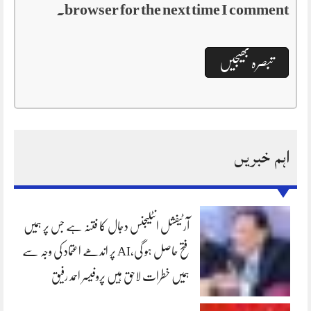
browser for the next time I comment.
اہم خبریں
آرٹیفشل انٹلیجنس دجال کا فتنہ ہے جس پر ہمیں
فتح حاصل ہو گی،AI پر اندھے اعتماد کی وجہ سے
ہمیں خطرات لاحق ہیں پروفیسر احمد رفیق