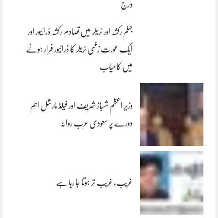
درج
جہلم رکشہ اور ٹریلر میں تصادم رکشہ ڈرائیور اور
ایک عورت زخمی ٹریلر کا ڈرائیور فرار ہونے
میں کامیاب
وزیر اعظم شہباز شریف اور فیلڈ مارشل اہم
دورے پر سعودی عرب روانہ
غریب، غریب تر ہوتا جا رہا ہے