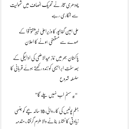
چودھری نثار نے تحریک انصاف میں شمولیت
سے انکاری رہے
علی امین گنڈاپور کا وزیراعلیٰ خیبرپختونخوا کے
عہدے سے مستعفی ہونے کا اعلان
پاکستان بھر میں نمازِ عیدالاضحی کی ادائیگی کے
بعد سنتِ ابراہیمی کو زندہ رکھتے ہوئے قربانی کا
سلسلہ شروع
“یہ سسٹم اب نہیں چلے گا”
جہلم پولیس کی کارروائی،10 سالہ بچے کو جنسی
زیادتی کا نشانہ بنانے والا ملزم گرفتار،مقدمہ