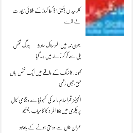
کلرسیداں ڈکیتی‘ڈاکو1 کروڑ کے طلائی زیورات
لے اڑے
بھون نلہ میں افسوسناک حادثہ — بزرگ شخص
پلی سے گر کر نالے میں بہہ گیا
کہوٹہ: فائرنگ کے واقعے میں ایک شخص جاں
بحق، تین زخمی
انجینئر قمراسلام راجہ کی کمبوڈیا سے ہنگامی کال
پر چکری میں 16 افراد کا کامیاب ریسکیو
عمران خان سے دوستی ہونے کے باوجود