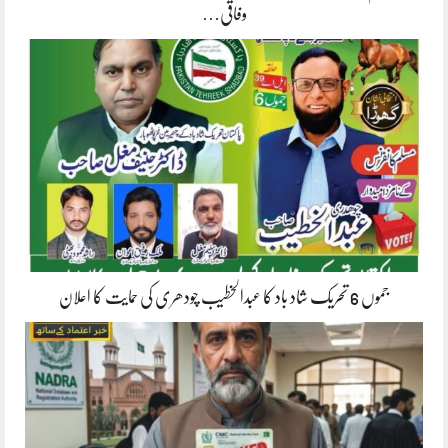
وفاقی…
جموں 6 تحریک شاد باد کا عبدالخطیب چودھری کی حمایت کا اعلان