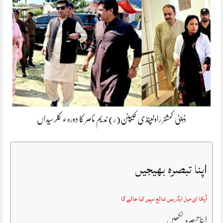
ڈپٹی کمشنر راولپنڈی کیپٹن(ر) ندیم ناصر کا دورہء کلرسیداں
اپنا تبصرہ بھیجیں
آپکا ای میل ایڈریس شائع نہیں کیا جائے گا
اپنا تبصرہ لکھیں