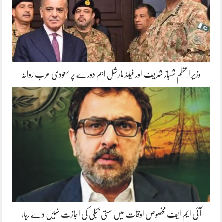
وزیر اعظم شہباز شریف اور فیلڈ مارشل اہم دورے پر سعودی عرب روانہ
آئی ایم ایف مخصوص اوقات میں سستی بجلی کی اجازت نہیں دے رہا،