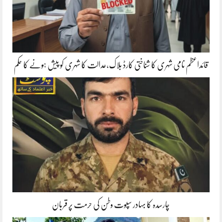
قائداعظم نامی شہری کا شناختی کارڈ بلاک،عدالت کا شہری کو پیش ہونے کا حکم
چارسدہ کا بہادر سپوت وطن کی حرمت پر قربان