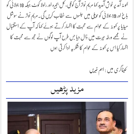
کہوٹہ آمد پر خوش آمدید کہا مریم نواز آج کوٹلی، کل ہجیرہ اور راولا کوٹ جبکہ 18 جولائی کو
باغ اور 19 جولائی کو حویلی میں جلسوں سے خطاب کریں گی۔مریم نواز نے سوشل
میڈیا پر کہوٹہ کے عوام سے محبت کا اظہار کرتے ہوئے کہا کہ آپ کے استقبال
نے مجھے ورطہ حیرت میں ڈال دیا جس طرح آپ لوگوں نے مجھ سے محبت کا
اظہار کیا اس پر کہوٹہ کے عوام کا شکریہ ادا کرتی ہوں
کیٹاگری میں :
اہم خبریں
مزید پڑھیں