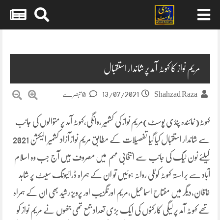
Skip
to
content
مریم نواز کا کہوٹہ آمد پر شاندار استقبال
13/07/2021
Shahzad Raza
0 تبصرے
کہوٹہ(نمائندہ پنڈی پوسٹ)مریم نواز کی کشمیر روانگی،کہوٹہ آمد پر متوالوں کی جانب
سے شاندار استقبال کیا گیا تفصیلات کے مطابق مریم نواز آزاد کشمیر الیکشن 2021
کیلئے نون لیگ کی جانب سے انتخابی مہم میں مصروف ہیں آج جب وہ اسلام
آباد سے براستہ کہوٹہ کوٹلی روانہ ہوئیں تو ان کے ہمراہ ڈرائیونگ سیٹ پر شاہد
خاقان،دیگر میں مفتاح اسماعیل،مریم اورنگزیب اور پرویز رشید بھی ان کے ہمراہ
تھے کہوٹہ آمد پر لیگی کارکنوں کی ایک بڑی تعداد جمع تھی جنھوں نے مریم نواز کو