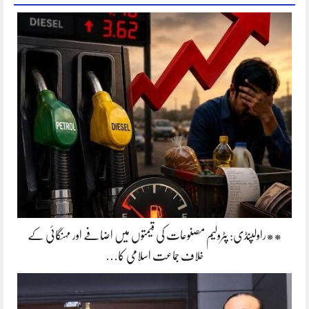
**راولپنڈی: پٹرولیم مصنوعات کی قیمتوں میں اضافے اور مہنگائی کے
خلاف جماعت اسلامی کا…