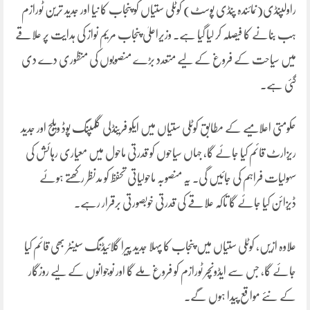
راولپنڈی(نمائندہ پنڈی پوسٹ) کوٹلی ستیاں کو پنجاب کا نیا اور جدید ترین ٹورازم
ہب بنانے کا فیصلہ کر لیا گیا ہے۔ وزیراعلیٰ پنجاب مریم نواز کی ہدایت پر علاقے
میں سیاحت کے فروغ کے لیے متعدد بڑے منصوبوں کی منظوری دے دی
گئی ہے۔
حکومتی اعلامیے کے مطابق کوٹلی ستیاں میں ایکو فرینڈلی گلمپنگ پوڈ ویلج اور جدید
ریزارٹ قائم کیا جائے گا، جہاں سیاحوں کو قدرتی ماحول میں معیاری رہائش کی
سہولیات فراہم کی جائیں گی۔ یہ منصوبہ ماحولیاتی تحفظ کو مدنظر رکھتے ہوئے
ڈیزائن کیا جائے گا تاکہ علاقے کی قدرتی خوبصورتی برقرار رہے۔
علاوہ ازیں، کوٹلی ستیاں میں پنجاب کا پہلا جدید پیرا گلائیڈنگ سینٹر بھی قائم کیا
جائے گا، جس سے ایڈونچر ٹورازم کو فروغ ملے گا اور نوجوانوں کے لیے روزگار
کے نئے مواقع پیدا ہوں گے۔