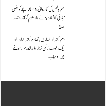
جہلم پولیس کی کارروائی،10 سالہ بچے کو جنسی
زیادتی کا نشانہ بنانے والا ملزم گرفتار،مقدمہ
درج
جہلم رکشہ اور ٹریلر میں تصادم رکشہ ڈرائیور اور
ایک عورت زخمی ٹریلر کا ڈرائیور فرار ہونے
میں کامیاب