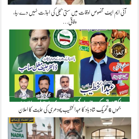
آئی ایم ایف مخصوص اوقات میں سستی بجلی کی اجازت نہیں دے رہا،
وفاقی…
جموں 6 تحریک شاد باد کا عبدالخطیب چودھری کی حمایت کا اعلان