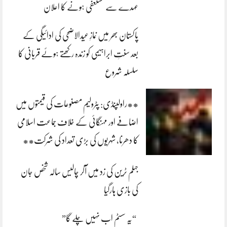
عہدے سے مستعفی ہونے کا اعلان
پاکستان بھر میں نمازِ عیدالاضحی کی ادائیگی کے
بعد سنتِ ابراہیمی کو زندہ رکھتے ہوئے قربانی کا
سلسلہ شروع
**راولپنڈی: پٹرولیم مصنوعات کی قیمتوں میں
اضافے اور مہنگائی کے خلاف جماعت اسلامی
کا دھرنا، شہریوں کی بڑی تعداد کی شرکت**
جہلم ٹرین کی زد میں آکر چالیس سالہ شخص جان
کی بازی ہارگیا
“یہ سسٹم اب نہیں چلے گا”