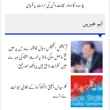
چارسدہ کا بہادر سپوت وطن کی حرمت پر قربان
اہم خبریں
آرٹیفشل انٹلیجنس دجال کا فتنہ ہے جس پر ہمیں
فتح حاصل ہو گی،AI پر اندھے اعتماد کی وجہ سے
ہمیں خطرات لاحق ہیں پروفیسر احمد رفیق
کلرسیداں ڈکیتی‘ڈاکو1 کروڑ کے طلائی زیورات
لے اڑے