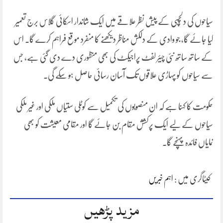
سیاحوں کی دلچسپی کے پیش نظر علاقے میں ایک شاندار اسکائی گلاس برج تعمیر
کیا جائے گا، جو وادی کے دلکش مناظر دیکھنے کا منفرد موقع فراہم کرے گا۔ اس
کے ساتھ ساتھ نئی چیئر لفٹ پراجیکٹ کی بھی منظوری دے دی گئی ہے، جس
سے سیاحوں کو پہاڑی علاقوں تک آسان رسائی حاصل ہو سکے گی۔
حکومت کا کہنا ہے کہ ان منصوبوں کی تکمیل سے کوٹلی ستیاں ملکی اور غیر ملکی
سیاحوں کے لیے ایک پرکشش مقام بن جائے گا اور مقامی معیشت کو بھی
نمایاں فائدہ پہنچے گا۔
کیٹاگری میں :
اہم خبریں
مزید پڑھیں