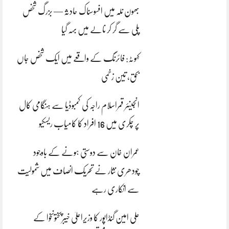
بھون نلہ میں افسوسناک حادثہ — بزرگ شخص
پلی سے گر کر نالے میں بہہ گیا
کہوٹہ: فائرنگ کے واقعے میں ایک شخص جاں
بحق، تین زخمی
انجینئر قمراسلام راجہ کی کمبوڈیا سے ہنگامی کال
پر چکری میں 16 افراد کا کامیاب ریسکیو
عمران خان سے دوستی ہونے کے باوجود
چودھری نثار نے تحریک انصاف میں شمولیت
سے انکاری رہے
علی امین گنڈاپور کا وزیراعلیٰ خیبرپختونخوا کے