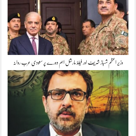
وزیر اعظم شہباز شریف اور فیلڈ مارشل اہم دورے پر سعودی عرب روانہ