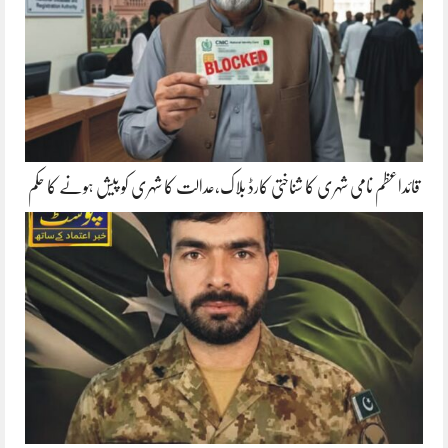
قائداعظم نامی شہری کا شناختی کارڈ بلاک،عدالت کا شہری کو پیش ہونے کا حکم