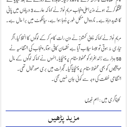
گفتگو کرتے ہوئے وزیراعلیٰ پنجاب مریم نواز نے کہا کہ ہمارے 3 دریاؤں میں پانی
کا شدید دباؤ ہے۔ نارووال مکمل طور پر ڈوبا ہوا ہے، سیالکوٹ میں برا حال ہے۔
مریم نواز نے کہا کہ ڈپٹی کمشنرز نے دن رات کام کر کے لوگوں کا انخلا کیا، اگر
تیاری نہ ہوتی تو جیسا سیلاب آیا ہے نقصان کافی ہوتا۔ پنجاب کی انتظامیہ نے
50 ہزار سے زائد افراد کو محفوظ مقام پر پہنچایا۔انہوں نے کہا کہ لوگوں کے مال
مویشیوں کو بھی محفوظ مقام پر پہنچایا گیا۔ گجرات میں بری صورتحال تھی۔
انتظامی غفلت کی وجہ سے کوئی جان نہیں گئی۔
کیٹاگری میں :
اہم خبریں
مزید پڑھیں