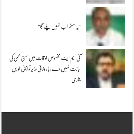
“یہ سسٹم اب نہیں چلے گا”
آئی ایم ایف مخصوص اوقات میں سستی بجلی کی
اجازت نہیں دے رہا، وفاقی وزیر توانائی اویس
لغاری