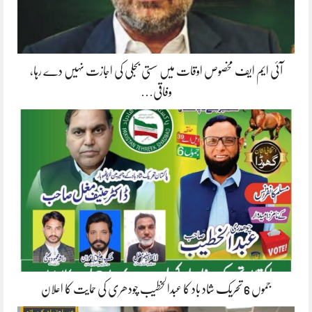
آئی ایم ایف مخصوص اوقات میں سستی بجلی کی اجازت نہیں دے رہا،
وفاقی…
جموں 6 تحریک شاد باد کا عبدالخطیب چودھری کی حمایت کا اعلان