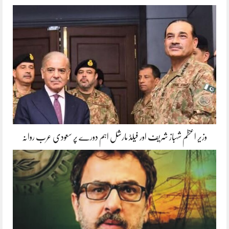
وزیر اعظم شہباز شریف اور فیلڈ مارشل اہم دورے پر سعودی عرب روانہ