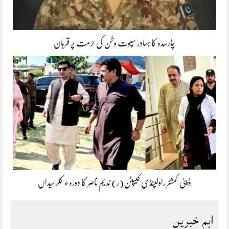
چارسدہ کا بہادر سپوت وطن کی حرمت پر قربان
ڈپٹی کمشنر راولپنڈی کیپٹن(ر) ندیم ناصر کا دورہء کلرسیداں
اہم خبریں