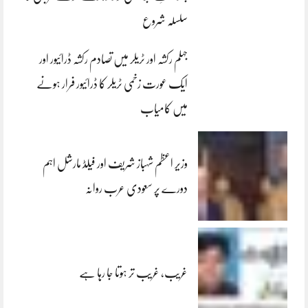
سلسلہ شروع
جہلم رکشہ اور ٹریلر میں تصادم رکشہ ڈرائیور اور
ایک عورت زخمی ٹریلر کا ڈرائیور فرار ہونے
میں کامیاب
وزیر اعظم شہباز شریف اور فیلڈ مارشل اہم
دورے پر سعودی عرب روانہ
غریب، غریب تر ہوتا جا رہا ہے