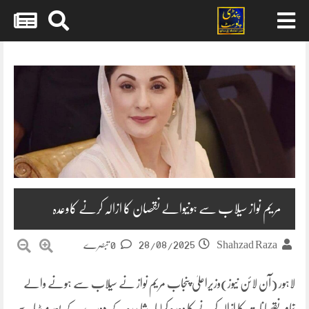
Skip
to
content
مریم نواز سیلاب سے ہونیوالے نقصان کا ازالہ کرنے کاوعدہ
28/08/2025
Shahzad Raza
0 تبصرے
لاہور (آن لائن نیوز)وزیراعلیٰ پنجاب مریم نواز نے سیلاب سے ہونے والے
تمام نقصانات کا ازالہ کرنے کا وعدہ کرلیا۔شاہدرہ کے دورے کے بعد میڈیا سے