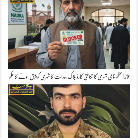
قائداعظم نامی شہری کا شناختی کارڈ بلاک،عدالت کا شہری کو پیش ہونے کا حکم