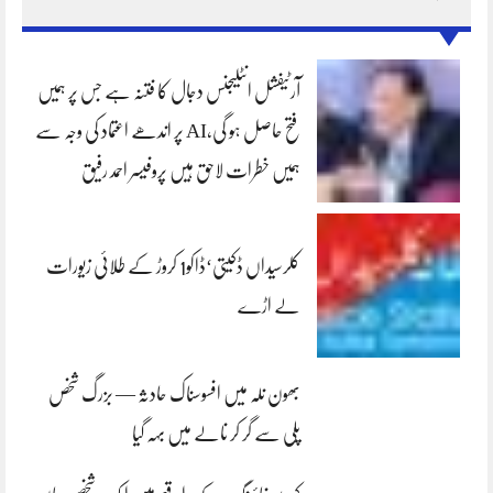
آرٹیفشل انٹلیجنس دجال کا فتنہ ہے جس پر ہمیں
فتح حاصل ہو گی،AI پر اندھے اعتماد کی وجہ سے
ہمیں خطرات لاحق ہیں پروفیسر احمد رفیق
کلرسیداں ڈکیتی‘ڈاکو1 کروڑ کے طلائی زیورات
لے اڑے
بھون نلہ میں افسوسناک حادثہ — بزرگ شخص
پلی سے گر کر نالے میں بہہ گیا