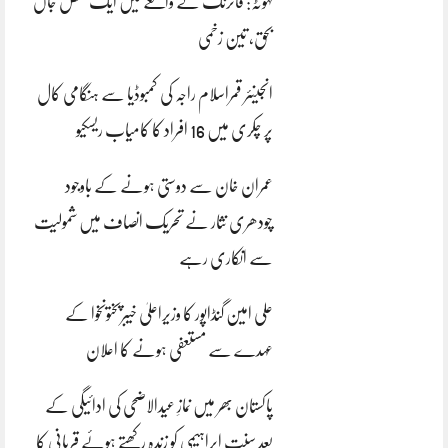
کہوٹہ: فائرنگ کے واقعے میں ایک شخص جاں
بحق، تین زخمی
انجینئر قمراسلام راجہ کی کمبوڈیا سے ہنگامی کال
پر چکری میں 16 افراد کا کامیاب ریسکیو
عمران خان سے دوستی ہونے کے باوجود
چودھری نثار نے تحریک انصاف میں شمولیت
سے انکاری رہے
علی امین گنڈاپور کا وزیراعلیٰ خیبرپختونخوا کے
عہدے سے مستعفی ہونے کا اعلان
پاکستان بھر میں نمازِ عیدالاضحی کی ادائیگی کے
بعد سنتِ ابراہیمی کو زندہ رکھتے ہوئے قربانی کا