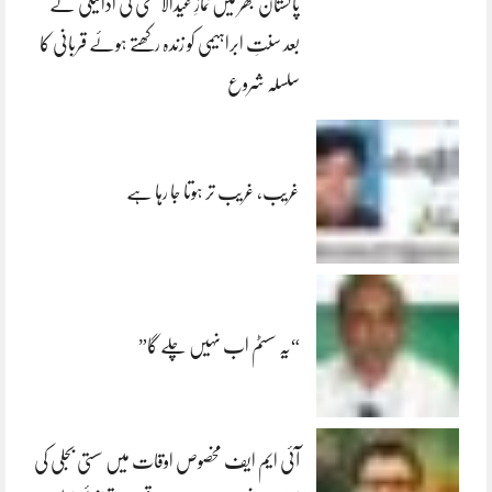
پاکستان بھر میں نمازِ عیدالاضحی کی ادائیگی کے
بعد سنتِ ابراہیمی کو زندہ رکھتے ہوئے قربانی کا
سلسلہ شروع
غریب، غریب تر ہوتا جا رہا ہے
“یہ سسٹم اب نہیں چلے گا”
آئی ایم ایف مخصوص اوقات میں سستی بجلی کی