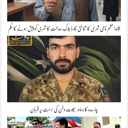
قائداعظم نامی شہری کا شناختی کارڈ بلاک،عدالت کا شہری کو پیش ہونے کا حکم
چارسدہ کا بہادر سپوت وطن کی حرمت پر قربان