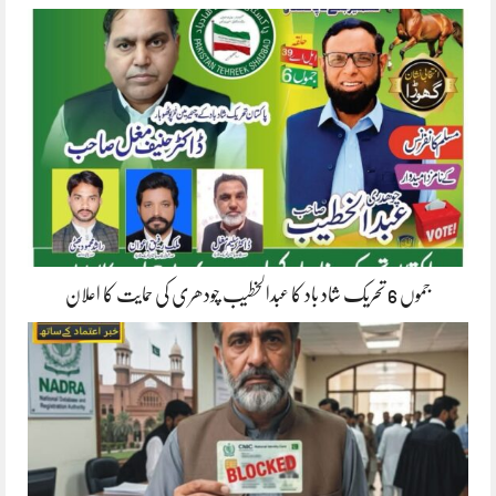
جموں 6 تحریک شاد باد کا عبدالخطیب چودھری کی حمایت کا اعلان