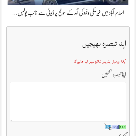
اسلام آباد میں غیرملکی وفود کی آمد کے موقع پر ڈیوٹی سے غائب پولیس…
اپنا تبصرہ بھیجیں
آپکا ای میل ایڈریس شائع نہیں کیا جائے گا
اپنا تبصرہ لکھیں