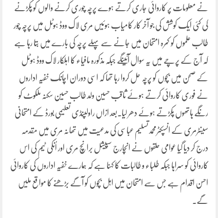
نے معلومات پر کاروائی جاری کرتے ہوے پرچہ چوری کرنے والوں کو پکڑنے
کی کئی ایک کوشش کی جو آخر کار کامیاب ہوئیں مری لاک ووڈ ہوٹل میں پرچہ چور
طالب علموں کو کمرہ امتحان میں جانے سے پہلے پرچہ کی بارے میں بتا رہا ہے
کہ آج کے پرچے میں یہ سوال آئینگے جبکہ مذکورہ مافیاء کا اہلکار لاک ووڈ ہوٹل
کے صحن میں بچوں کو پرچہ حل کروا رہا تھا کہ اسی دوران اچانک خفیہ اداروں
نے فوری کاروائی کرتے ہوئے ثاقب حسین ولد طالب حسین سکنہ ملکوٹ کو
رنگے ہاتھوں پکڑتے ہوئے دھر لیا۔بعد ازاں راولپنڈی تعلیمی بورڈ کے امتحانی
سینٹرمری کے انسپکٹرمحمدتسلیم عباسی کی مدعیت میں تھانہ مری میں مقدمہ
درج کر دیا گیا عوامی حلقوں نے انچارج سپیشل برانچ مری اور اُنکی ٹیم کی اس
کاروائی کو سراہا جبکہ طلباء و طالبات کا کہنا ہے کہ ہمارے خفیہ اداروں کی کاروائی
احسن اقدام ہے جس سے امتحان میں اہل بچوں کو آگے بڑھنے کا مواقع ملیں
گے۔