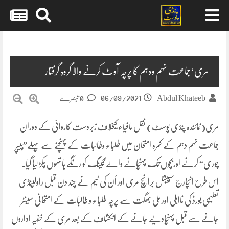
Skip
to
content
مری‘جماعت نہم ودہم کا پرچہ آوٹ کرنے والا گروہ گرفتار
06/09/2021
Abdul Khateeb
0 تبصرے
مری(نمائندہ پنڈی پوسٹ) نقل مافیاء کیخلاف زبردست کاروائی کے دوران
جماعت نہم دہم کے کمرہ امتحان میں طلباء وطالبات کے پہنچنے سے پہلے”پیپر
چوری“ کرنے اوربچوں تک پہنچانے والے گینگ کو رنگے ہاتھوں پکڑ لیا گیا۔
اس طرح انچارج سپیشل برانچ مری اور اُن کی ٹیم نے چند دن قبل راولپنڈی
تعلیمی بورڈ کی نااہلی اور ملی بھگت سے پرچہ طلباء و طالبات کے امتحانی سینٹر
جانے سے قبل پہنچادیے جانے کے انکشاف کے بعد مری کے خفیہ اداروں