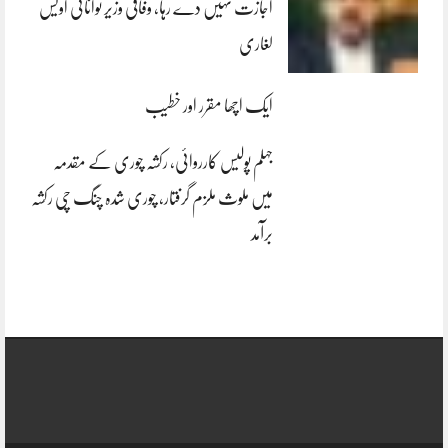
اجازت نہیں دے رہا، وفاقی وزیر توانائی اویس
لغاری
ایک اچھا مقرر اور خطیب
جہلم پولیس کارروائی، رکشہ چوری کے مقدمہ
میں ملوث ملزم گرفتار، چوری شدہ چنگ چی رکشہ
برآمد