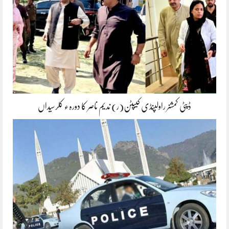
ڈپٹی کمشنر راولپنڈی کیپٹن(ر) ندیم ناصر کا دورہء کلرسیداں