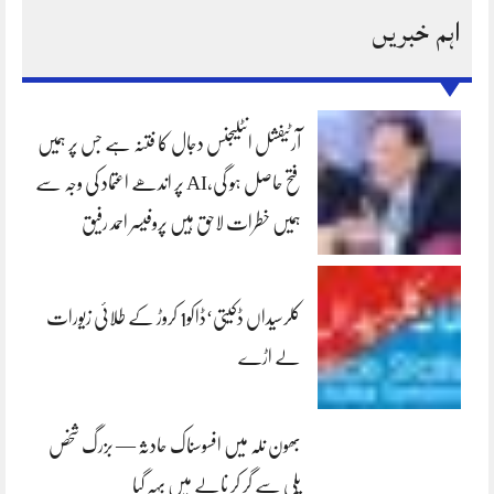
اہم خبریں
آرٹیفشل انٹلیجنس دجال کا فتنہ ہے جس پر ہمیں
فتح حاصل ہو گی،AI پر اندھے اعتماد کی وجہ سے
ہمیں خطرات لاحق ہیں پروفیسر احمد رفیق
کلرسیداں ڈکیتی‘ڈاکو1 کروڑ کے طلائی زیورات
لے اڑے
بھون نلہ میں افسوسناک حادثہ — بزرگ شخص
پلی سے گر کر نالے میں بہہ گیا