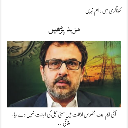
کیٹاگری میں :
اہم خبریں
مزید پڑھیں
آئی ایم ایف مخصوص اوقات میں سستی بجلی کی اجازت نہیں دے رہا،
وفاقی…