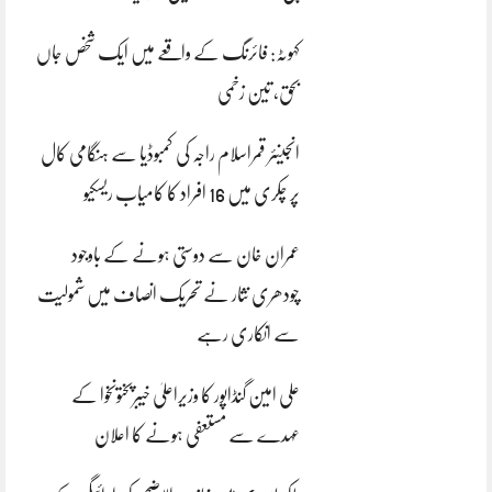
کہوٹہ: فائرنگ کے واقعے میں ایک شخص جاں
بحق، تین زخمی
انجینئر قمراسلام راجہ کی کمبوڈیا سے ہنگامی کال
پر چکری میں 16 افراد کا کامیاب ریسکیو
عمران خان سے دوستی ہونے کے باوجود
چودھری نثار نے تحریک انصاف میں شمولیت
سے انکاری رہے
علی امین گنڈاپور کا وزیراعلیٰ خیبرپختونخوا کے
عہدے سے مستعفی ہونے کا اعلان