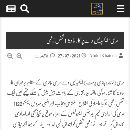
Skip
to
content
مری‘ایکسپریس وےپر کار حادثہ 1شخص زخمی
27/07/2021
Abdul Khateeb
0 تبصرے
مری(نمائندہ پنڈی پوسٹ)ایکسپریس وے مر ی پھری کے مقام پرمہران کار
حادثہ کا شکار ہوگئی واقعہ تیز رفتاری کے باعث پیش پیش آیا جسکے نتیجے میں ایک
شخص زخمی ہوگیا حادثہ کی اطلاع ملتے ہی پنجاب ایمرجنسی سروس ریسکیو1122
مری کی امدادی ٹیم ایمرجنسی ایمبولینس کے ہمراہ موقع پر پہنچ گئی اورامدادی
کاروائی کرتے ہوئے زخمی شخص کو ابتدائی طبی امداددینے کے بعد اکبر نیازی