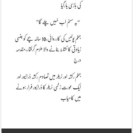
کی بازی ہارگیا
“یہ سسٹم اب نہیں چلے گا”
جہلم پولیس کی کارروائی،10 سالہ بچے کو جنسی
زیادتی کا نشانہ بنانے والا ملزم گرفتار،مقدمہ
درج
جہلم رکشہ اور ٹریلر میں تصادم رکشہ ڈرائیور اور
ایک عورت زخمی ٹریلر کا ڈرائیور فرار ہونے
میں کامیاب