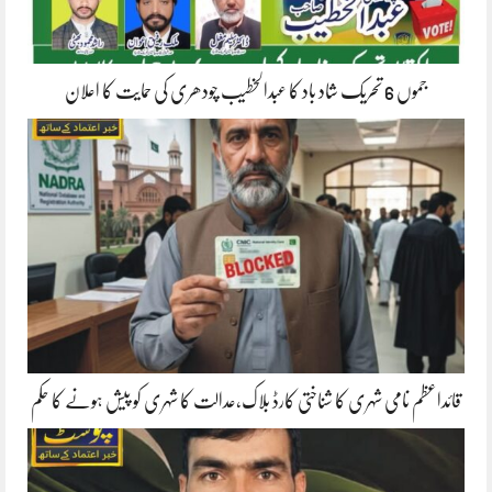
جموں 6 تحریک شاد باد کا عبدالخطیب چودھری کی حمایت کا اعلان
قائداعظم نامی شہری کا شناختی کارڈ بلاک،عدالت کا شہری کو پیش ہونے کا حکم