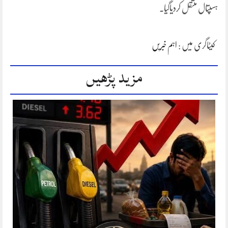
ہسپتال منتقل کردیاگیا۔
کیٹاگری میں :
اہم خبریں
مزید پڑھیں