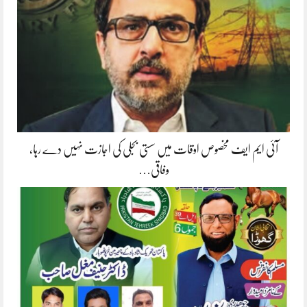
آئی ایم ایف مخصوص اوقات میں سستی بجلی کی اجازت نہیں دے رہا،
وفاقی…