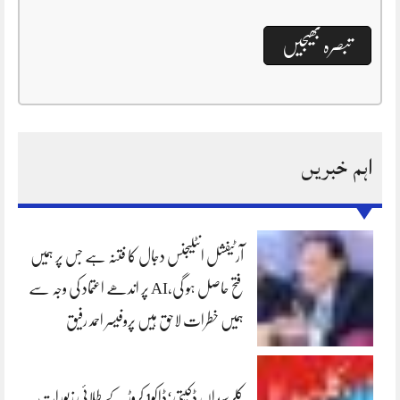
اہم خبریں
آرٹیفشل انٹلیجنس دجال کا فتنہ ہے جس پر ہمیں
فتح حاصل ہو گی،AI پر اندھے اعتماد کی وجہ سے
ہمیں خطرات لاحق ہیں پروفیسر احمد رفیق
کلرسیداں ڈکیتی‘ڈاکو1 کروڑ کے طلائی زیورات