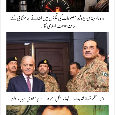
**راولپنڈی: پٹرولیم مصنوعات کی قیمتوں میں اضافے اور مہنگائی کے
خلاف جماعت اسلامی کا…
وزیر اعظم شہباز شریف اور فیلڈ مارشل اہم دورے پر سعودی عرب روانہ