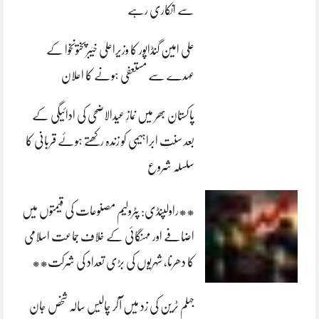
سے انکاری رہے
علی امین گنڈاپور کا وزیراعلیٰ خیبرپختونخوا کے
عہدے سے مستعفی ہونے کا اعلان
پاکستان بھر میں نمازِ عیدالاضحی کی ادائیگی کے
بعد سنتِ ابراہیمی کو زندہ رکھتے ہوئے قربانی کا
سلسلہ شروع
**راولپنڈی: پٹرولیم مصنوعات کی قیمتوں میں
اضافے اور مہنگائی کے خلاف جماعت اسلامی
کا دھرنا، شہریوں کی بڑی تعداد کی شرکت**
جہلم ٹرین کی زد میں آکر چالیس سالہ شخص جان