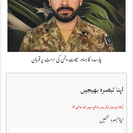
چارسدہ کا بہادر سپوت وطن کی حرمت پر قربان
اپنا تبصرہ بھیجیں
آپکا ای میل ایڈریس شائع نہیں کیا جائے گا
اپنا تبصرہ لکھیں